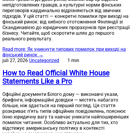
непідготовлених гравців, а культурні норми фінських
переговорів кардинально відрізняються від звичних
підходів. У цій статті — конкретні помилки при виході на
фінський ринок: від хибного ототожнення Фінляндії зі
Скандинавією до юридичних прорахунків при реєстрації
бізнесу. Читайте, щоб скоротити шлях до першого
реального результату.
Read more
: Як уникнути типових помилок при виході на
фінський ринок
→
juli 27, 2026
Uncategorized
1 min
How to Read Official White House
Statements Like a Pro
Офіційні документи Білого дому — виконавчі укази,
брифінги, інформаційні довідки — містять набагато
більше, ніж здається на перший погляд. Ця стаття
розкриває п’ять типів офіційних повідомлень, пояснює
їхню юридичну вагу та навчає уникати найпоширеніших
помилок читання. Особливо актуально для тих, хто
відстежує американську політику в контексті