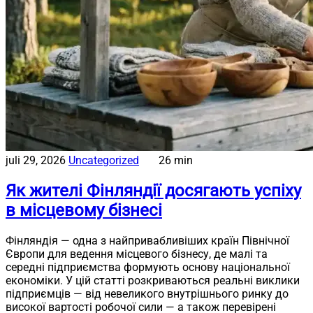
juli 29, 2026
Uncategorized
26 min
Як жителі Фінляндії досягають успіху
в місцевому бізнесі
Фінляндія — одна з найпривабливіших країн Північної
Європи для ведення місцевого бізнесу, де малі та
середні підприємства формують основу національної
економіки. У цій статті розкриваються реальні виклики
підприємців — від невеликого внутрішнього ринку до
високої вартості робочої сили — а також перевірені