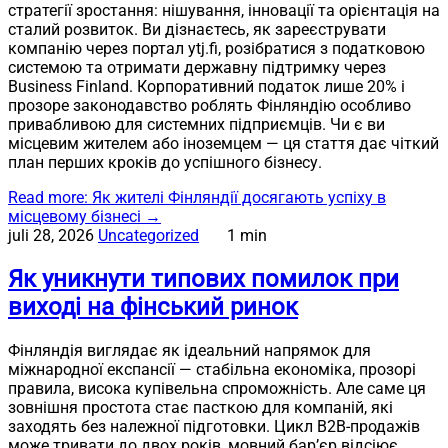
стратегії зростання: нішування, інновації та орієнтація на
сталий розвиток. Ви дізнаєтесь, як зареєструвати
компанію через портал ytj.fi, розібратися з податковою
системою та отримати державну підтримку через
Business Finland. Корпоративний податок лише 20% і
прозоре законодавство роблять Фінляндію особливо
привабливою для системних підприємців. Чи є ви
місцевим жителем або іноземцем — ця стаття дає чіткий
план перших кроків до успішного бізнесу.
Read more
: Як жителі Фінляндії досягають успіху в
місцевому бізнесі
→
juli 28, 2026
Uncategorized
1 min
Як уникнути типових помилок при
виході на фінський ринок
Фінляндія виглядає як ідеальний напрямок для
міжнародної експансії — стабільна економіка, прозорі
правила, висока купівельна спроможність. Але саме ця
зовнішня простота стає пасткою для компаній, які
заходять без належної підготовки. Цикл B2B-продажів
може тривати до двох років, мовний бар’єр відсіює