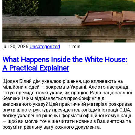
juli 20, 2026
Uncategorized
1 min
What Happens Inside the White House:
A Practical Explainer
Щодня Білий дім ухвалює рішення, що впливають на
мільйони людей — зокрема в Україні. Але хто насправді
готує президентські укази, як працює Рада національної
безпеки і чим відрізняється прес-брифінг від
виконавчого указу? Цей практичний матеріал розкриває
внутрішню структуру президентської адміністрації США,
логіку ухвалення рішень і формати офіційної комунікації
— щоб ви могли точніше читати новини з Вашингтона та
розуміти реальну вагу кожного документа.