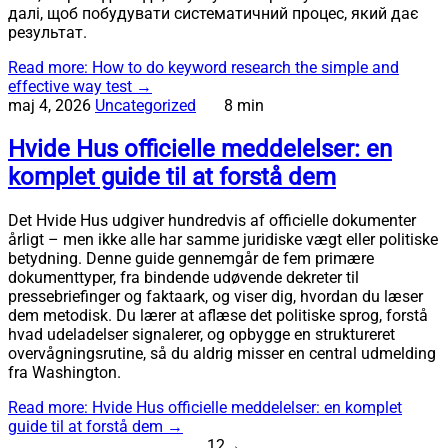
далі, щоб побудувати систематичний процес, який дає
результат.
Read more
: How to do keyword research the simple and
effective way test
→
maj 4, 2026
Uncategorized
8 min
Hvide Hus officielle meddelelser: en
komplet guide til at forstå dem
Det Hvide Hus udgiver hundredvis af officielle dokumenter
årligt – men ikke alle har samme juridiske vægt eller politiske
betydning. Denne guide gennemgår de fem primære
dokumenttyper, fra bindende udøvende dekreter til
pressebriefinger og faktaark, og viser dig, hvordan du læser
dem metodisk. Du lærer at aflæse det politiske sprog, forstå
hvad udeladelser signalerer, og opbygge en struktureret
overvågningsrutine, så du aldrig misser en central udmelding
fra Washington.
Read more
: Hvide Hus officielle meddelelser: en komplet
guide til at forstå dem
→
1
2
→