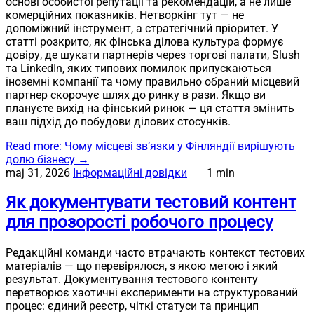
основі особистої репутації та рекомендацій, а не лише
комерційних показників. Нетворкінг тут — не
допоміжний інструмент, а стратегічний пріоритет. У
статті розкрито, як фінська ділова культура формує
довіру, де шукати партнерів через торгові палати, Slush
та LinkedIn, яких типових помилок припускаються
іноземні компанії та чому правильно обраний місцевий
партнер скорочує шлях до ринку в рази. Якщо ви
плануєте вихід на фінський ринок — ця стаття змінить
ваш підхід до побудови ділових стосунків.
Read more
: Чому місцеві зв’язки у Фінляндії вирішують
долю бізнесу
→
maj 31, 2026
Інформаційні довідки
1 min
Як документувати тестовий контент
для прозорості робочого процесу
Редакційні команди часто втрачають контекст тестових
матеріалів — що перевірялося, з якою метою і який
результат. Документування тестового контенту
перетворює хаотичні експерименти на структурований
процес: єдиний реєстр, чіткі статуси та принцип