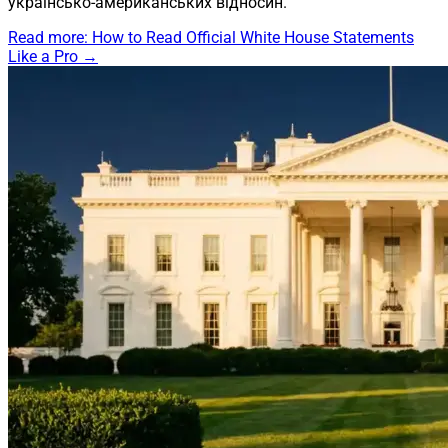
українсько-американських відносин.
Read more
: How to Read Official White House Statements
Like a Pro
→