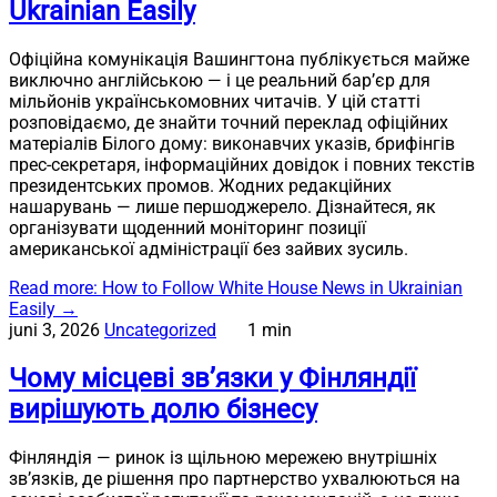
Ukrainian Easily
Офіційна комунікація Вашингтона публікується майже
виключно англійською — і це реальний бар’єр для
мільйонів українськомовних читачів. У цій статті
розповідаємо, де знайти точний переклад офіційних
матеріалів Білого дому: виконавчих указів, брифінгів
прес-секретаря, інформаційних довідок і повних текстів
президентських промов. Жодних редакційних
нашарувань — лише першоджерело. Дізнайтеся, як
організувати щоденний моніторинг позиції
американської адміністрації без зайвих зусиль.
Read more
: How to Follow White House News in Ukrainian
Easily
→
juni 3, 2026
Uncategorized
1 min
Чому місцеві зв’язки у Фінляндії
вирішують долю бізнесу
Фінляндія — ринок із щільною мережею внутрішніх
зв’язків, де рішення про партнерство ухвалюються на