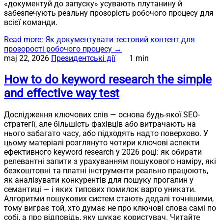
«документуй до запуску» усувають плутанину й
забезпечують реальну прозорість робочого процесу для
всієї команди.
Read more
: Як документувати тестовий контент для
прозорості робочого процесу
→
maj 22, 2026
Президентські дії
1 min
How to do keyword research the simple
and effective way test
Дослідження ключових слів — основа будь-якої SEO-
стратегії, але більшість фахівців або витрачають на
нього забагато часу, або підходять надто поверхово. У
цьому матеріалі розглянуто чотири ключові аспекти
ефективного keyword research у 2026 році: як обирати
релевантні запити з урахуванням пошукового наміру, які
безкоштовні та платні інструменти реально працюють,
як аналізувати конкурентів для пошуку прогалин у
семантиці — і яких типових помилок варто уникати.
Алгоритми пошукових систем стають дедалі точнішими,
тому виграє той, хто думає не про ключові слова самі по
собі, а про відповідь, яку шукає користувач. Читайте