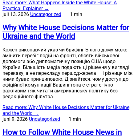
Read more
: What Happens Inside the White House: A
Practical Explainer
→
juli 13, 2026
Uncategorized
1 min
Why White House Decisions Matter for
Ukraine and the World
Кожен виконавчий указ чи брифінг Білого дому може
змінити перебіг подій на фронті, обсяги військової
допомоги або дипломатичну позицію США щодо
України. Більшість медіа подають ці рішення у вигляді
переказу, а не перекладу першоджерела — і різниця між
ними буває принциповою. Дізнайтеся, чому доступ до
офіційної комунікації Вашингтона є стратегічно
важливим і як читати американську політику без
редакційного фільтра.
Read more
: Why White House Decisions Matter for Ukraine
and the World
→
juni 9, 2026
Uncategorized
1 min
How to Follow White House News in