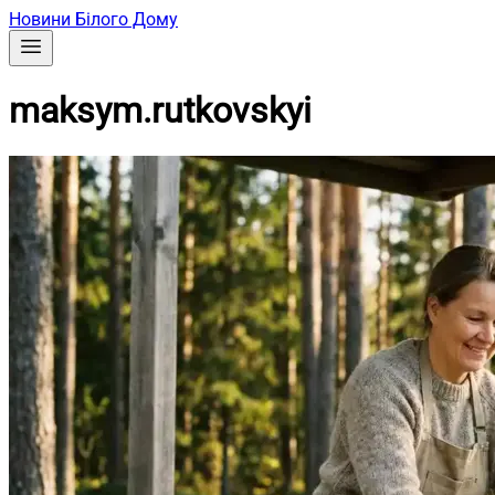
Новини Білого Дому
maksym.rutkovskyi