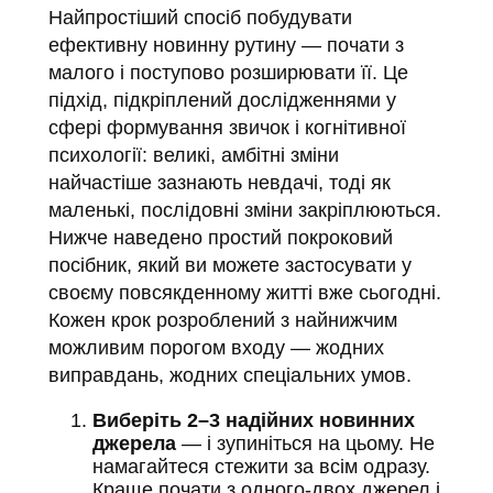
Найпростіший спосіб побудувати
ефективну новинну рутину — почати з
малого і поступово розширювати її. Це
підхід, підкріплений дослідженнями у
сфері формування звичок і когнітивної
психології: великі, амбітні зміни
найчастіше зазнають невдачі, тоді як
маленькі, послідовні зміни закріплюються.
Нижче наведено простий покроковий
посібник, який ви можете застосувати у
своєму повсякденному житті вже сьогодні.
Кожен крок розроблений з найнижчим
можливим порогом входу — жодних
виправдань, жодних спеціальних умов.
Виберіть 2–3 надійних новинних
джерела
— і зупиніться на цьому. Не
намагайтеся стежити за всім одразу.
Краще почати з одного-двох джерел і