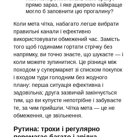
прямо зараз, і яке джерело найкраще
могло б заповнити цю прогалину?
Коли мета чітка, набагато легше вибрати
правильні канали і ефективно
використовувати обмежений час. Замість
того щоб годинами гортати стрічку без
напрямку, ви точно знаєте, що шукаєте — і
коли можете зупинитися. Це різниця між
походом у супермаркет зі списком покупок
і входом туди голодним без жодного
плану: перша ситуація ефективна і
задовільна; друга зазвичай закінчується
тим, що ви купуєте непотрібне і забуваєте
те, за чим прийшли. Чітка мета — це не
обмеження, це звільнення.
Рутина: трохи і регулярно
перемагає багато і зрідка —