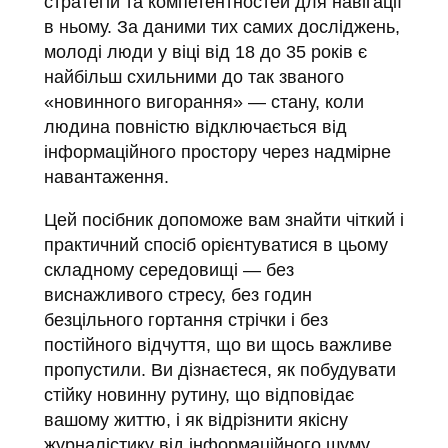
стратегій та компетентностей для навігації
в ньому. За даними тих самих досліджень,
молоді люди у віці від 18 до 35 років є
найбільш схильними до так званого
«новинного вигорання» — стану, коли
людина повністю відключається від
інформаційного простору через надмірне
навантаження.
Цей посібник допоможе вам знайти чіткий і
практичний спосіб орієнтуватися в цьому
складному середовищі — без
виснажливого стресу, без годин
безцільного гортання стрічки і без
постійного відчуття, що ви щось важливе
пропустили. Ви дізнаєтеся, як побудувати
стійку новинну рутину, що відповідає
вашому життю, і як відрізнити якісну
журналістику від інформаційного шуму.