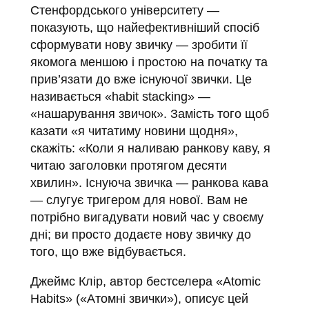
Стенфордського університету —
показують, що найефективніший спосіб
сформувати нову звичку — зробити її
якомога меншою і простою на початку та
прив’язати до вже існуючої звички. Це
називається «habit stacking» —
«нашарування звичок». Замість того щоб
казати «я читатиму новини щодня»,
скажіть: «Коли я наливаю ранкову каву, я
читаю заголовки протягом десяти
хвилин». Існуюча звичка — ранкова кава
— слугує тригером для нової. Вам не
потрібно вигадувати новий час у своєму
дні; ви просто додаєте нову звичку до
того, що вже відбувається.
Джеймс Клір, автор бестселера «Atomic
Habits» («Атомні звички»), описує цей