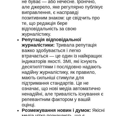
не буває — або нечесне. Іронічно,
але джерело, яке регулярно публікує
виправлення, є насправді
позитивним знаком: це свідчить про
те, що редакція бере
відповідальність за свою
журналістику.
Репутація відповідальної
журналістики:
Тривала репутація
важко здобувається і легко
втрачається — це один із найкращих
індикаторів якості. ЗМІ, які існують
десятиліттями і послідовно надають
надійну журналістику, як правило,
мають сильніші стимули для
підтримання стандартів. Це не
означає, що нові медіа автоматично
ненадійні, але тривалість існування є
релевантним фактором у вашій
оцінці.
Розмежування новин і думок:
Якісні
медіа чітко позначають, що є