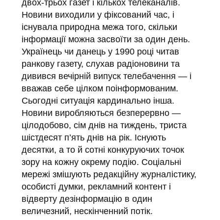
двох-трьох газет і кількох телеканалів.
Новини виходили у фіксований час, і
існувала природна межа того, скільки
інформації можна засвоїти за один день.
Українець чи данець у 1990 році читав
ранкову газету, слухав радіоновини та
дивився вечірній випуск телебачення — і
вважав себе цілком поінформованим.
Сьогодні ситуація кардинально інша.
Новини виробляються безперервно —
цілодобово, сім днів на тиждень, триста
шістдесят п’ять днів на рік. Існують
десятки, а то й сотні конкуруючих точок
зору на кожну окрему подію. Соціальні
мережі змішують редакційну журналістику,
особисті думки, рекламний контент і
відверту дезінформацію в один
величезний, нескінченний потік.