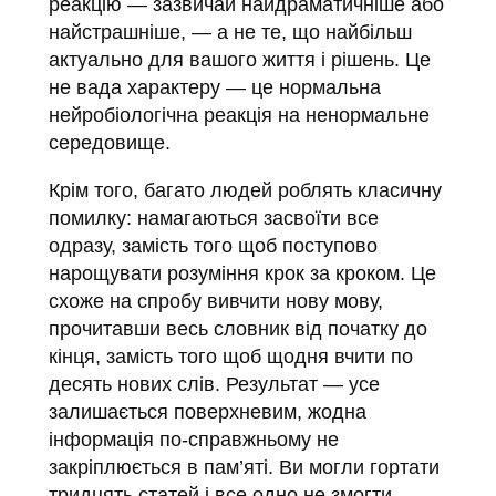
реакцію — зазвичай найдраматичніше або
найстрашніше, — а не те, що найбільш
актуально для вашого життя і рішень. Це
не вада характеру — це нормальна
нейробіологічна реакція на ненормальне
середовище.
Крім того, багато людей роблять класичну
помилку: намагаються засвоїти все
одразу, замість того щоб поступово
нарощувати розуміння крок за кроком. Це
схоже на спробу вивчити нову мову,
прочитавши весь словник від початку до
кінця, замість того щоб щодня вчити по
десять нових слів. Результат — усе
залишається поверхневим, жодна
інформація по-справжньому не
закріплюється в пам’яті. Ви могли гортати
тридцять статей і все одно не змогти