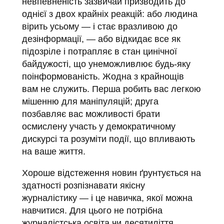
невпевненість зазвичай призводить до
однієї з двох крайніх реакцій: або людина
вірить усьому — і стає вразливою до
дезінформації, — або відкидає все як
підозріле і потрапляє в стан цинічної
байдужості, що унеможливлює будь-яку
поінформованість. Жодна з крайнощів
вам не служить. Перша робить вас легкою
мішенню для маніпуляцій; друга
позбавляє вас можливості брати
осмислену участь у демократичному
дискурсі та розуміти події, що впливають
на ваше життя.
Хороше відстеження новин ґрунтується на
здатності розпізнавати якісну
журналістику — і це навичка, якої можна
навчитися. Для цього не потрібна
журналістська освіта чи десятиліття