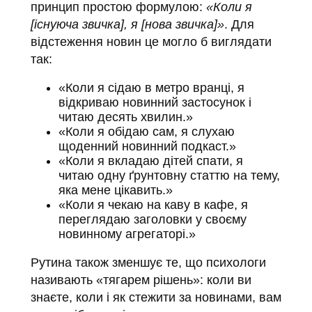
принцип простою формулою:
«Коли я
[існуюча звичка], я [нова звичка]»
. Для
відстеження новин це могло б виглядати
так:
«Коли я сідаю в метро вранці, я
відкриваю новинний застосунок і
читаю десять хвилин.»
«Коли я обідаю сам, я слухаю
щоденний новинний подкаст.»
«Коли я вкладаю дітей спати, я
читаю одну ґрунтовну статтю на тему,
яка мене цікавить.»
«Коли я чекаю на каву в кафе, я
переглядаю заголовки у своєму
новинному агрегаторі.»
Рутина також зменшує те, що психологи
називають «тягарем рішень»: коли ви
знаєте, коли і як стежити за новинами, вам