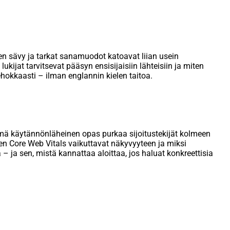
nen sävy ja tarkat sanamuodot katoavat liian usein
ukijat tarvitsevat pääsyn ensisijaisiin lähteisiin ja miten
ehokkaasti – ilman englannin kielen taitoa.
Tämä käytännönläheinen opas purkaa sijoitustekijät kolmeen
iten Core Web Vitals vaikuttavat näkyvyyteen ja miksi
 – ja sen, mistä kannattaa aloittaa, jos haluat konkreettisia