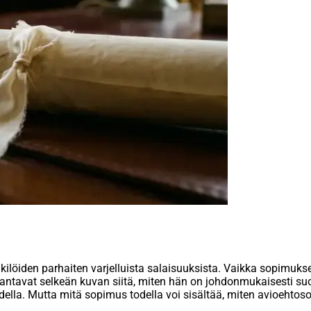
öiden parhaiten varjelluista salaisuuksista. Vaikka sopimuksen s
antavat selkeän kuvan siitä, miten hän on johdonmukaisesti suoj
udella. Mutta mitä sopimus todella voi sisältää, miten avioehto