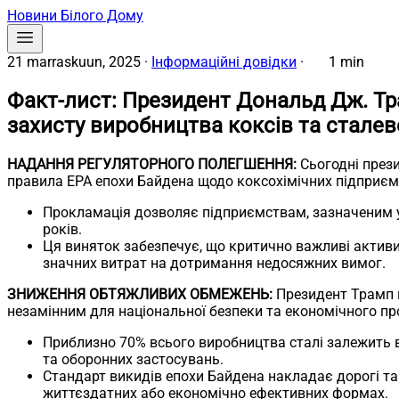
Новини Білого Дому
21 marraskuun, 2025
·
Інформаційні довідки
·
1 min
Факт-лист: Президент Дональд Дж. Т
захисту виробництва коксів та стале
НАДАННЯ РЕГУЛЯТОРНОГО ПОЛЕГШЕННЯ:
Сьогодні през
правила EPA епохи Байдена щодо коксохімічних підприємс
Прокламація дозволяє підприємствам, зазначеним у 
років.
Ця виняток забезпечує, що критично важливі актив
значних витрат на дотримання недосяжних вимог.
ЗНИЖЕННЯ ОБТЯЖЛИВИХ ОБМЕЖЕНЬ:
Президент Трамп 
незамінним для національної безпеки та економічного пр
Приблизно 70% всього виробництва сталі залежить в
та оборонних застосувань.
Стандарт викидів епохи Байдена накладає дорогі та н
життєздатних або економічно ефективних формах.