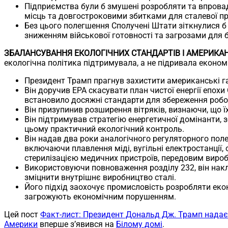
Підприємства були б змушені розробляти та впровад
місць та довгостроковими збитками для сталевої п
Без цього полегшення Сполучені Штати зіткнулися б
зниженням військової готовності та загрозами для б
ЗБАЛАНСУВАННЯ ЕКОЛОГІЧНИХ СТАНДАРТІВ І АМЕРИКА
екологічна політика підтримувала, а не підривала економ
Президент Трамп прагнув захистити американські гал
Він доручив EPA скасувати план чистої енергії епохи 
встановило досяжні стандарти для збереження робо
Він призупинив розширення вітряків, визнаючи, що ї
Він підтримував стратегію енергетичної домінанти, 
цьому практичний екологічний контроль.
Він надав два роки аналогічного регуляторного полег
включаючи плавлення міді, вугільні електростанції, 
стерилізацією медичних пристроїв, передовим виро
Використовуючи повноваження розділу 232, він накл
зміцнити внутрішнє виробництво сталі.
Його підхід заохочує промисловість розробляти еконо
загрожують економічним порушенням.
Цей пост
Факт-лист: Президент Дональд Дж. Трамп надає 
Америки
вперше з’явився на
Білому домі
.