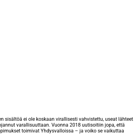
isältöä ei ole koskaan virallisesti vahvistettu, useat lähteet
annut varallisuuttaan. Vuonna 2018 uutisoitiin jopa, että
sopimukset toimivat Yhdysvalloissa – ja voiko se vaikuttaa