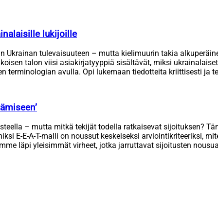
alaisille lukijoille
raan Ukrainan tulevaisuuteen – mutta kielimuurin takia alkuperäi
en talon viisi asiakirjatyyppiä sisältävät, miksi ukrainalaiset l
terminologian avulla. Opi lukemaan tiedotteita kriittisesti ja t
tämiseen’
steella – mutta mitkä tekijät todella ratkaisevat sijoituksen? 
iksi E-E-A-T-malli on noussut keskeiseksi arviointikriteeriksi, m
mme läpi yleisimmät virheet, jotka jarruttavat sijoitusten nousua