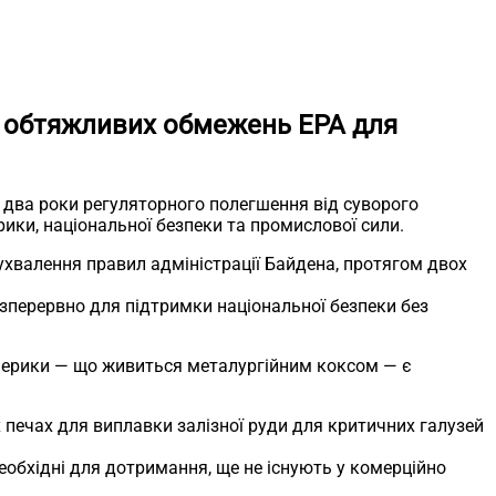
д обтяжливих обмежень EPA для
два роки регуляторного полегшення від суворого
ики, національної безпеки та промислової сили.
ухвалення правил адміністрації Байдена, протягом двох
зперервно для підтримки національної безпеки без
мерики — що живиться металургійним коксом — є
 печах для виплавки залізної руди для критичних галузей
необхідні для дотримання, ще не існують у комерційно