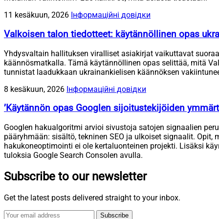
11 kesäkuun, 2026
Інформаційні довідки
Valkoisen talon tiedotteet: käytännöllinen opas ukrain
Yhdysvaltain hallituksen viralliset asiakirjat vaikuttavat suo
käännösmatkalla. Tämä käytännöllinen opas selittää, mitä Valkois
tunnistat laadukkaan ukrainankielisen käännöksen vakiintuneen 
8 kesäkuun, 2026
Інформаційні довідки
’Käytännön opas Googlen sijoitustekijöiden ymmär
Googlen hakualgoritmi arvioi sivustoja satojen signaalien peru
pääryhmään: sisältö, tekninen SEO ja ulkoiset signaalit. Opit, m
hakukoneoptimointi ei ole kertaluonteinen projekti. Lisäksi käy
tuloksia Google Search Consolen avulla.
Subscribe to our newsletter
Get the latest posts delivered straight to your inbox.
Subscribe