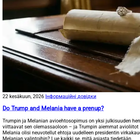
22 kesäkuun, 2026
Інформаційні довідки
Do Trump and Melania have a prenup?
Trumpin ja Melanian avioehtosopimus on yksi julkisuuden henkil
viittaavat sen olemassaoloon – ja Trumpin aiemmat avioliitot 
Melania olisi neuvotellut ehtoja uudelleen presidentin virkaka
Melanian valintoihin? Lue kaikki se, mitä asiasta tiedetään.