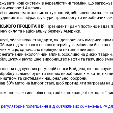
жувати нові системи в нереалістичні терміни, що загрожу
ромисловості Америки.
 зі зниженням сталевих потужностей, збільшенням залежнос
удівництва, інфраструктури, транспорту та виробничих сек
НСЬКОГО ПРОЦВІТАННЯ:
Президент Трамп постійно надає п
ічну силу та національну безпеку Америки.
узі, зберігаючи стандарти, які дозволяють американцям мат
Обами під час свого першого терміну, замінивши його на пра
чих місць, одночасно вирішуючи питання викидів.
х негативний екологічний вплив, особливо на диких тварин,
збільшуючи внутрішнє виробництво нафти та газу, щоб зменш
шення від суворих регуляцій епохи Байдена, які вплинули н
обробку залізної руди та певних виробників хімікатів, які в
бництвом та системами національної оборони.
ав 50% мито на імпорт сталі, щоб протидіяти загрозам нац
мічно ефективні рішення, такі як покращені технології вик
регуляторне полегшення від обтяжливих обмежень EPA для