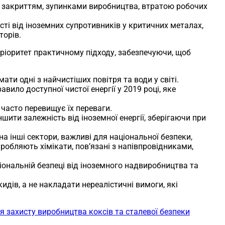
є закриттям, зупинками виробництва, втратою робочих
ті від іноземних супротивників у критичних металах,
торів.
ріоритет практичному підходу, забезпечуючи, щоб
и одні з найчистіших повітря та води у світі.
вило доступної чистої енергії у 2019 році, яке
 часто перевищує їх переваги.
ити залежність від іноземної енергії, зберігаючи при
а інші сектори, важливі для національної безпеки,
иробляють хімікати, пов’язані з напівпровідниками,
іональній безпеці від іноземного надвиробництва та
идів, а не накладати нереалістичні вимоги, які
 захисту виробництва коксів та сталевої безпеки