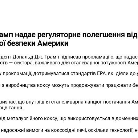
рамп надає регуляторне полегшення ві
вої безпеки Америки
идент Дональд Дж. Трамп підписав прокламацію, що надає 
тв — сектора, важливого для сталеварної потужності Амер
прокламації, дотримуватися стандартів EPA, які діяли до 
и з виробництва коксу можуть продовжувати працювати бе
визнає, що внутрішня сталеливарна ланцюг постачання А
оцвітання.
ід металургійного коксу, що використовується в доменних
едосяжні вимоги на коксохідні печі, оскільки технології, 