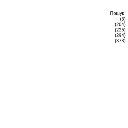
Пошук
(3)
(204)
(225)
(294)
(373)