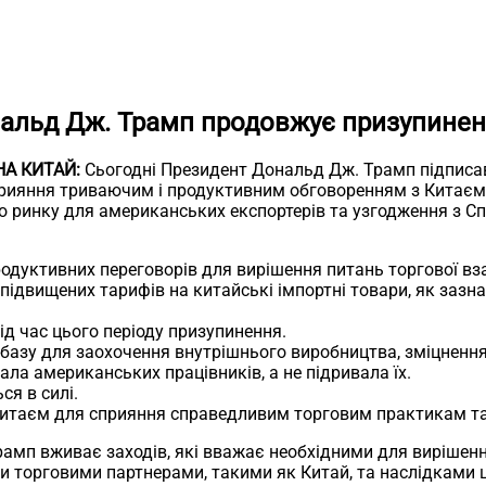
нальд Дж. Трамп продовжує призупинен
А КИТАЙ:
Сьогодні Президент Дональд Дж. Трамп підписа
сприяння триваючим і продуктивним обговоренням з Китаєм
о ринку для американських експортерів та узгодження з С
одуктивних переговорів для вирішення питань торгової вза
підвищених тарифів на китайські імпортні товари, як зазн
д час цього періоду призупинення.
азу для заохочення внутрішнього виробництва, зміцнення
ла американських працівників, а не підривала їх.
я в силі.
Китаєм для сприяння справедливим торговим практикам та
амп вживає заходів, які вважає необхідними для вирішення
и торговими партнерами, такими як Китай, та наслідками 