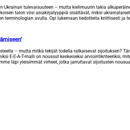
raan Ukrainan tulevaisuuteen – mutta kielimuurin takia alkuperäi
en talon viisi asiakirjatyyppiä sisältävät, miksi ukrainalaiset l
terminologian avulla. Opi lukemaan tiedotteita kriittisesti ja t
tämiseen’
steella – mutta mitkä tekijät todella ratkaisevat sijoituksen? 
iksi E-E-A-T-malli on noussut keskeiseksi arviointikriteeriksi, m
mme läpi yleisimmät virheet, jotka jarruttavat sijoitusten nousua