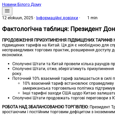
Новини Білого Дому
12 elokuun, 2025
·
Інформаційні довідки
·
1 min
Фактологічна таблиця: Президент До
ПРОДОВЖЕННЯ ПРИЗУПИНЕННЯ ПІДВИЩЕНИХ ТАРИФІВ Н
підвищених тарифів на Китай. Ця дія є необхідною для 
несправедливих торгових практик, розширення доступу д
економіки.
Сполучені Штати та Китай провели кілька раундів пр
Сполучені Штати, отже, зберігатимуть призупинення 
року.
Поточний 10% взаємний тариф залишається в силі пі
10% взаємний тариф встановлює справедливу б
американська торговельна політика підтримува
Інші тарифні заходи США щодо Китаю залишатьс
Сполучені Штати продовжать торгові переговори з 
РОБОТА НАД ЗБАЛАНСОВАНОЮ ТОРГІВЛЕЮ:
Президент Тр
зростаючим і постійним торговим дефіцитом з іноземним