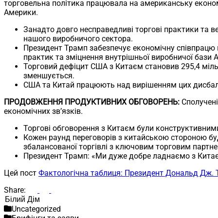
торговельна політика працювала на американську економ
Америки.
Занадто довго несправедливі торгові практики та 
нашого виробничого сектора.
Президент Трамп забезпечує економічну співпрацю 
практик та зміцнення внутрішньої виробничої бази 
Торговий дефіцит США з Китаєм становив 295,4 мілья
зменшується.
США та Китай працюють над вирішенням цих дисбалан
ПРОДОВЖЕННЯ ПРОДУКТИВНИХ ОБГОВОРЕНЬ:
Сполучені
економічних зв’язків.
Торгові обговорення з Китаєм були конструктивними 
Кожен раунд переговорів з китайською стороною буд
збалансованої торгівлі з ключовим торговим партн
Президент Трамп: «Ми дуже добре ладнаємо з Кита
Цей пост
Фактологічна таблиця: Президент Дональд Дж. 
Share:
Пошук
Uncategorized