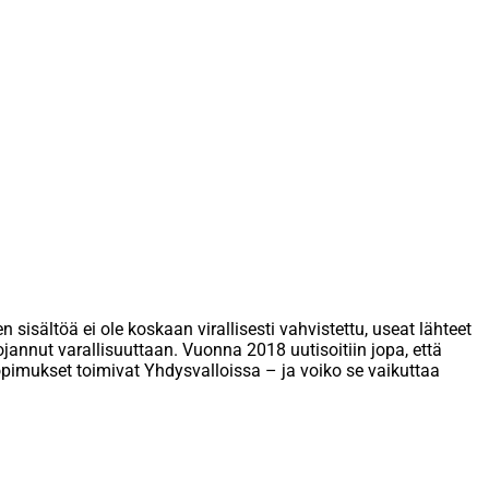
isältöä ei ole koskaan virallisesti vahvistettu, useat lähteet
annut varallisuuttaan. Vuonna 2018 uutisoitiin jopa, että
sopimukset toimivat Yhdysvalloissa – ja voiko se vaikuttaa