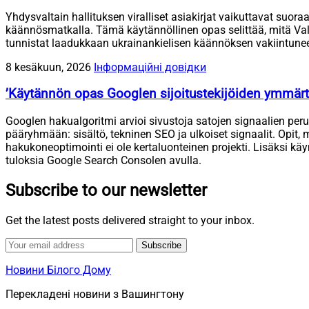
Yhdysvaltain hallituksen viralliset asiakirjat vaikuttavat suo
käännösmatkalla. Tämä käytännöllinen opas selittää, mitä Valkois
tunnistat laadukkaan ukrainankielisen käännöksen vakiintuneen 
8 kesäkuun, 2026
Інформаційні довідки
’Käytännön opas Googlen sijoitustekijöiden ymmär
Googlen hakualgoritmi arvioi sivustoja satojen signaalien peru
pääryhmään: sisältö, tekninen SEO ja ulkoiset signaalit. Opit, m
hakukoneoptimointi ei ole kertaluonteinen projekti. Lisäksi käy
tuloksia Google Search Consolen avulla.
Subscribe to our newsletter
Get the latest posts delivered straight to your inbox.
Subscribe
Новини Білого Дому
Перекладені новини з Вашингтону