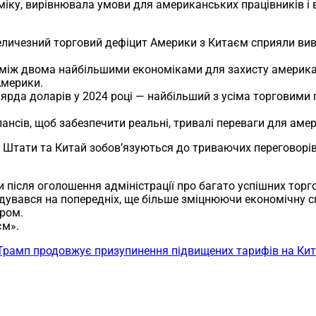
іку, вирівнювала умови для американських працівників і
величезний торговий дефіцит Америки з Китаєм сприяли ви
між двома найбільшими економіками для захисту американ
Америки.
рда доларів у 2024 році — найбільший з усіма торговими п
сів, щоб забезпечити реальні, тривалі переваги для амери
 Штати та Китай зобов’язуються до триваючих переговорів
після оголошення адміністрації про багато успішних торго
увався на попередніх, ще більше зміцнюючи економічну с
ером.
єм».
Трамп продовжує призупинення підвищених тарифів на Ки