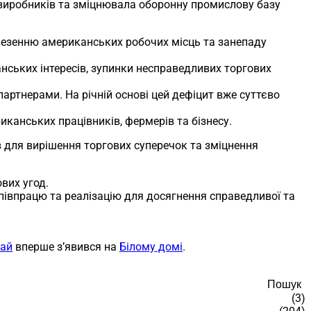
 виробників та зміцнювала оборонну промислову базу
везенню американських робочих місць та занепаду
ських інтересів, зупинки несправедливих торгових
артнерами. На річній основі цей дефіцит вже суттєво
канських працівників, фермерів та бізнесу.
 для вирішення торгових суперечок та зміцнення
вих угод.
півпрацю та реалізацію для досягнення справедливої та
тай
вперше з’явився на
Білому домі
.
Пошук
(3)