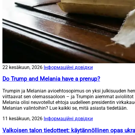
22 kesäkuun, 2026
Інформаційні довідки
Do Trump and Melania have a prenup?
Trumpin ja Melanian avioehtosopimus on yksi julkisuuden henkil
viittaavat sen olemassaoloon – ja Trumpin aiemmat avioliitot 
Melania olisi neuvotellut ehtoja uudelleen presidentin virkaka
Melanian valintoihin? Lue kaikki se, mitä asiasta tiedetään.
11 kesäkuun, 2026
Інформаційні довідки
Valkoisen talon tiedotteet: käytännöllinen opas ukrain