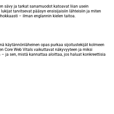
nen sävy ja tarkat sanamuodot katoavat liian usein
ukijat tarvitsevat pääsyn ensisijaisiin lähteisiin ja miten
ehokkaasti – ilman englannin kielen taitoa.
Tämä käytännönläheinen opas purkaa sijoitustekijät kolmeen
iten Core Web Vitals vaikuttavat näkyvyyteen ja miksi
 – ja sen, mistä kannattaa aloittaa, jos haluat konkreettisia