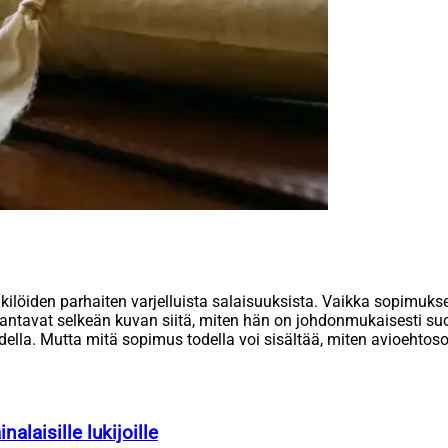
öiden parhaiten varjelluista salaisuuksista. Vaikka sopimuksen s
antavat selkeän kuvan siitä, miten hän on johdonmukaisesti suoj
udella. Mutta mitä sopimus todella voi sisältää, miten avioehto
alaisille lukijoille