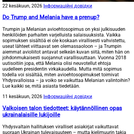
22 kesäkuun, 2026
Інформаційні довідки
Do Trump and Melania have a prenup?
Trumpin ja Melanian avioehtosopimus on yksi julkisuuden
henkilöiden parhaiten varjelluista salaisuuksista. Vaikka
sopimuksen sisältöä ei ole koskaan virallisesti vahvistettu,
useat lähteet viittaavat sen olemassaoloon – ja Trumpin
aiemmat avioliitot antavat selkeän kuvan siitä, miten hän on
johdonmukaisesti suojannut varallisuuttaan. Vuonna 2018
uutisoitiin jopa, että Melania olisi neuvotellut ehtoja
uudelleen presidentin virkakaudella. Mutta mitä sopimus
todella voi sisältää, miten avioehtosopimukset toimivat
Yhdysvalloissa – ja voiko se vaikuttaa Melanian valintoihin?
Lue kaikki se, mitä asiasta tiedetään.
11 kesäkuun, 2026
Інформаційні довідки
Valkoisen talon tiedotteet: käytännöllinen opas
ukrainalaisille lukijoille
Yhdysvaltain hallituksen viralliset asiakirjat vaikuttavat
suoraan Ukrainan tulevaisuuteen – mutta kielimuurin takia