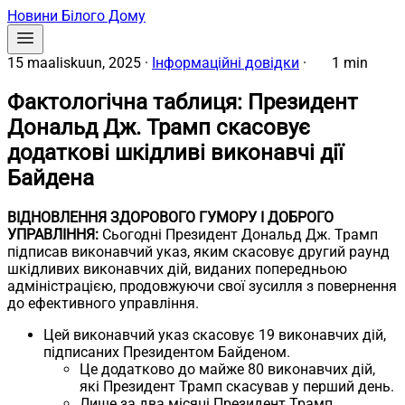
Новини Білого Дому
15 maaliskuun, 2025
·
Інформаційні довідки
·
1 min
Фактологічна таблиця: Президент
Дональд Дж. Трамп скасовує
додаткові шкідливі виконавчі дії
Байдена
ВІДНОВЛЕННЯ ЗДОРОВОГО ГУМОРУ І ДОБРОГО
УПРАВЛІННЯ:
Сьогодні Президент Дональд Дж. Трамп
підписав виконавчий указ, яким скасовує другий раунд
шкідливих виконавчих дій, виданих попередньою
адміністрацією, продовжуючи свої зусилля з повернення
до ефективного управління.
Цей виконавчий указ скасовує 19 виконавчих дій,
підписаних Президентом Байденом.
Це додатково до майже 80 виконавчих дій,
які Президент Трамп скасував у перший день.
Лише за два місяці Президент Трамп