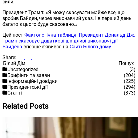
сили.
Президент Трамп: «Я можу скасувати майже все, що
зробив Байден, через виконавчий указ. І в перший день
багато з цього буде скасовано.»
Цей пост
Фактологічна таблиця: Президент Дональд Дж.
Трамп скасовує додаткові шкідливі виконавчі дії
Байдена
вперше з’явився на
Сайті Білого дому
.
Share:
Пошук
Пошук
Uncategorized
(3)
Брифінги та заяви
(204)
Інформаційні довідки
(225)
Президентські дії
(294)
Статті
(373)
Related Posts