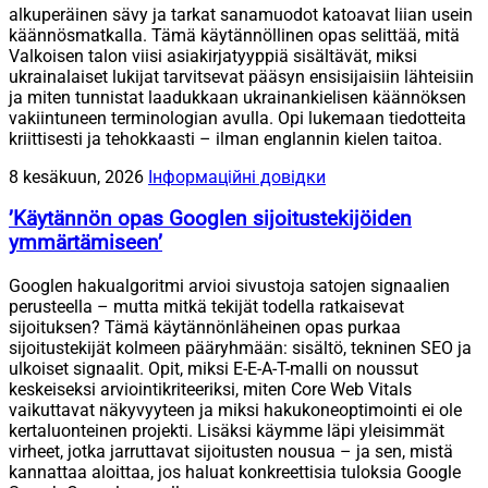
alkuperäinen sävy ja tarkat sanamuodot katoavat liian usein
käännösmatkalla. Tämä käytännöllinen opas selittää, mitä
Valkoisen talon viisi asiakirjatyyppiä sisältävät, miksi
ukrainalaiset lukijat tarvitsevat pääsyn ensisijaisiin lähteisiin
ja miten tunnistat laadukkaan ukrainankielisen käännöksen
vakiintuneen terminologian avulla. Opi lukemaan tiedotteita
kriittisesti ja tehokkaasti – ilman englannin kielen taitoa.
8 kesäkuun, 2026
Інформаційні довідки
’Käytännön opas Googlen sijoitustekijöiden
ymmärtämiseen’
Googlen hakualgoritmi arvioi sivustoja satojen signaalien
perusteella – mutta mitkä tekijät todella ratkaisevat
sijoituksen? Tämä käytännönläheinen opas purkaa
sijoitustekijät kolmeen pääryhmään: sisältö, tekninen SEO ja
ulkoiset signaalit. Opit, miksi E-E-A-T-malli on noussut
keskeiseksi arviointikriteeriksi, miten Core Web Vitals
vaikuttavat näkyvyyteen ja miksi hakukoneoptimointi ei ole
kertaluonteinen projekti. Lisäksi käymme läpi yleisimmät
virheet, jotka jarruttavat sijoitusten nousua – ja sen, mistä
kannattaa aloittaa, jos haluat konkreettisia tuloksia Google