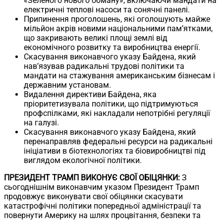
«Зеленого нового обману», включаючи мандати на
електричні теплові насоси та сонячні панелі.
Припинення проголошень, які оголошують майже
мільйон акрів новими національними пам’ятками,
що закривають великі площі землі від
економічного розвитку та виробництва енергії.
Скасування виконавчого указу Байдена, який
нав’язував радикальні трудові політики та
мандати на стажування американським бізнесам і
державним установам.
Видалення директиви Байдена, яка
пріоритетизувала політики, що підтримуються
профспілками, які накладали непотрібні регуляції
на галузі.
Скасування виконавчого указу Байдена, який
перенаправляв федеральні ресурси на радикальні
ініціативи в біотехнологіях та біовиробництві під
виглядом екологічної політики.
ПРЕЗИДЕНТ ТРАМП ВИКОНУЄ СВОЇ ОБІЦЯНКИ:
З
сьогоднішнім виконавчим указом Президент Трамп
продовжує виконувати свої обіцянки скасувати
катастрофічні політики попередньої адміністрації та
повернути Америку на шлях процвітання, безпеки та