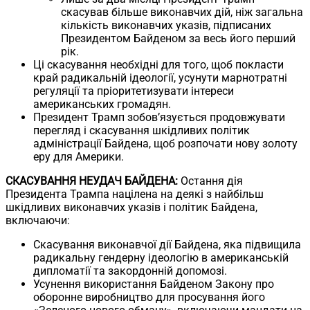
скасував більше виконавчих дій, ніж загальна
кількість виконавчих указів, підписаних
Президентом Байденом за весь його перший
рік.
Ці скасування необхідні для того, щоб покласти
край радикальній ідеології, усунути марнотратні
регуляції та пріоритетизувати інтереси
американських громадян.
Президент Трамп зобов’язується продовжувати
перегляд і скасування шкідливих політик
адміністрації Байдена, щоб розпочати нову золоту
еру для Америки.
СКАСУВАННЯ НЕУДАЧ БАЙДЕНА:
Остання дія
Президента Трампа націлена на деякі з найбільш
шкідливих виконавчих указів і політик Байдена,
включаючи:
Скасування виконавчої дії Байдена, яка підвищила
радикальну гендерну ідеологію в американській
дипломатії та закордонній допомозі.
Усунення використання Байденом Закону про
оборонне виробництво для просування його