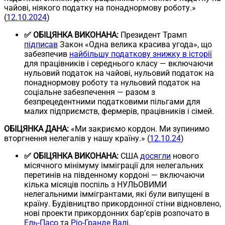
чайові, ніякого податку на понаднормову роботу.»
(
12.10.2024
)
✅ ОБІЦЯНКА ВИКОНАНА:
Президент Трамп
підписав
Закон «Одна велика красива угода», що
забезпечив
найбільшу податкову знижку в історії
для працівників і середнього класу — включаючи
нульовий податок на чайові, нульовий податок на
понаднормову роботу та нульовий податок на
соціальне забезпечення — разом з
безпрецедентними податковими пільгами для
малих підприємств, фермерів, працівників і сімей.
ОБІЦЯНКА ДАНА:
«Ми закриємо кордон. Ми зупинимо
вторгнення нелегалів у нашу країну.» (
12.10.24
)
✅ ОБІЦЯНКА ВИКОНАНА:
США
досягли
нового
місячного мінімуму імміграції для нелегальних
перетинів на південному кордоні — включаючи
кілька місяців поспіль з НУЛЬОВИМИ
нелегальними іммігрантами, які були випущені в
країну. Будівництво прикордонної стіни відновлено,
нові проекти прикордонних бар’єрів розпочато в
Ель-Пасо
та
Ріо-Гранде Валі
.