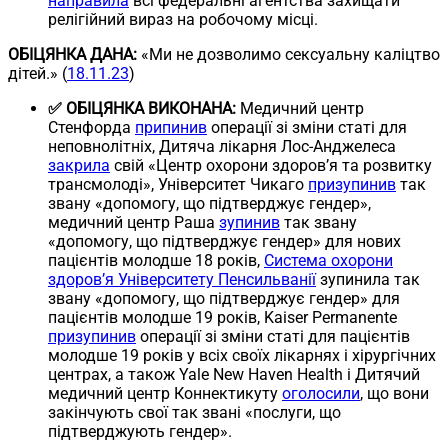
направила
всі федеральні агентства захищати
релігійний вираз на робочому місці.
ОБІЦЯНКА ДАНА:
«Ми не дозволимо сексуальну каліцтво
дітей.» (
18.11.23
)
✅ ОБІЦЯНКА ВИКОНАНА:
Медичний центр
Стенфорда
припинив
операції зі зміни статі для
неповнолітніх, Дитяча лікарня Лос-Анджелеса
закрила
свій «Центр охорони здоров’я та розвитку
трансмолоді», Університет Чикаго
призупинив
так
звану «допомогу, що підтверджує гендер»,
медичний центр Раша
зупинив
так звану
«допомогу, що підтверджує гендер» для нових
пацієнтів молодше 18 років,
Система охорони
здоров’я Університету Пенсильванії
зупинила так
звану «допомогу, що підтверджує гендер» для
пацієнтів молодше 19 років, Kaiser Permanente
призупинив
операції зі зміни статі для пацієнтів
молодше 19 років у всіх своїх лікарнях і хірургічних
центрах, а також Yale New Haven Health і Дитячий
медичний центр Коннектикуту
оголосили
, що вони
закінчують свої так звані «послуги, що
підтверджують гендер».