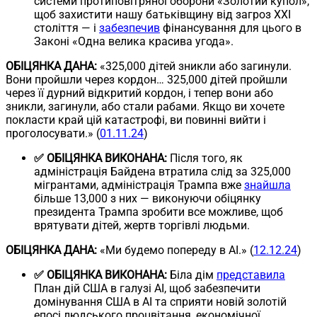
системи протиповітряної оборони «Золотий купол»,
щоб захистити нашу батьківщину від загроз XXI
століття — і
забезпечив
фінансування для цього в
Законі «Одна велика красива угода».
ОБІЦЯНКА ДАНА:
«325,000 дітей зникли або загинули.
Вони пройшли через кордон… 325,000 дітей пройшли
через її дурний відкритий кордон, і тепер вони або
зникли, загинули, або стали рабами. Якщо ви хочете
покласти край цій катастрофі, ви повинні вийти і
проголосувати.» (
01.11.24
)
✅ ОБІЦЯНКА ВИКОНАНА:
Після того, як
адміністрація Байдена втратила слід за 325,000
мігрантами, адміністрація Трампа вже
знайшла
більше 13,000 з них — виконуючи обіцянку
президента Трампа зробити все можливе, щоб
врятувати дітей, жертв торгівлі людьми.
ОБІЦЯНКА ДАНА:
«Ми будемо попереду в AI.» (
12.12.24
)
✅ ОБІЦЯНКА ВИКОНАНА:
Біла дім
представила
План дій США в галузі AI, щоб забезпечити
домінування США в AI та сприяти новій золотій
епосі людського процвітання, економічної