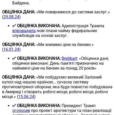
Байдена.
ОБІЦЯНКА ДАНА:
«Ми повернемося до системи заслуг.»
(
29.08.24
)
✅ ОБІЦЯНКА ВИКОНАНА:
Адміністрація Трампа
впровадила
нові плани найму федеральних
службовців на основі заслуг.
ОБІЦЯНКА ДАНА:
«Ми знизимо ціни на бензин.»
(
16.01.24
)
✅ ОБІЦЯНКА ВИКОНАНА:
Breitbart
: «Обіцянки дані,
обіцянки виконані: День пам’яті призначено на
найнижчі ціни на бензин за понад 20 років»
ОБІЦЯНКА ДАНА:
«Ми побудуємо великий Залізний
купол над нашою країною… сучасну систему
протиповітряної оборони, яка буде повністю побудована
в Америці і створить робочі місця, робочі місця, робочі
місця.» (
15.06.24
)
✅ ОБІЦЯНКА ВИКОНАНА:
Президент Трамп
оголосив
про проект архітектури та план реалізації