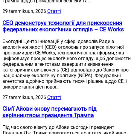
Трампа щодо громадської безпеки та…
29 tammikuun, 2026
Статті
CEQ демонструє технології для прискорення
федеральних екологічних оглядів – CE Works
Сьогодні Центр інновацій у сфері дозволів Ради з
екологічної якості (CEQ) оголосив про запуск пілотної
програми для CE Works, технологічної платформи, яка
цифровизує процес екологічного огляду, щоб допомогти
федеральним агентствам завершити визначення
категоричних виключень (CE) відповідно до Закону про
національну екологічну політику (NEPA). Федеральні
агентства щорічно приймають тисячі рішень щодо CE, і
використання цієї нової…
27 tammikuun, 2026
Статті
Сім’ї Айови знову перемагають під
керівництвом президента Трампа
Під час свого візиту до Айови сьогодні президент
Дональд Дж. Трамп повертається до штату, який явно