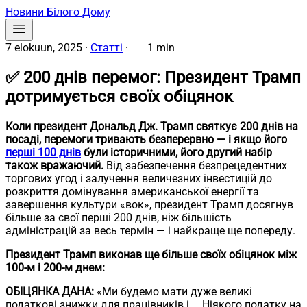
Новини Білого Дому
7 elokuun, 2025
·
Статті
·
1 min
✅ 200 днів перемог: Президент Трамп
дотримується своїх обіцянок
Коли президент Дональд Дж. Трамп святкує 200 днів на
посаді, перемоги тривають безперервно — і якщо його
перші 100 днів
були історичними, його другий набір
також вражаючий.
Від забезпечення безпрецедентних
торгових угод і залучення величезних інвестицій до
розкриття домінування американської енергії та
завершення культури «вок», президент Трамп досягнув
більше за свої перші 200 днів, ніж більшість
адміністрацій за весь термін — і найкраще ще попереду.
Президент Трамп виконав ще більше своїх обіцянок між
100-м і 200-м днем:
ОБІЦЯНКА ДАНА:
«Ми будемо мати дуже великі
податкові знижки для працівників і … Ніякого податку на