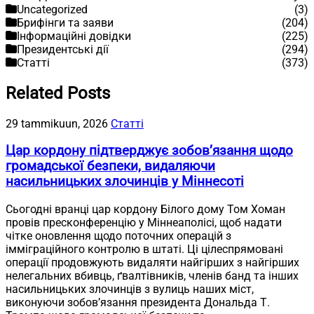
Uncategorized
(3)
Брифінги та заяви
(204)
Інформаційні довідки
(225)
Президентські дії
(294)
Статті
(373)
Related Posts
29 tammikuun, 2026
Статті
Цар кордону підтверджує зобов’язання щодо
громадської безпеки, видаляючи
насильницьких злочинців у Міннесоті
Сьогодні вранці цар кордону Білого дому Том Хоман
провів пресконференцію у Міннеаполісі, щоб надати
чітке оновлення щодо поточних операцій з
імміграційного контролю в штаті. Ці цілеспрямовані
операції продовжують видаляти найгірших з найгірших
нелегальних вбивць, ґвалтівників, членів банд та інших
насильницьких злочинців з вулиць наших міст,
виконуючи зобов’язання президента Дональда Т.