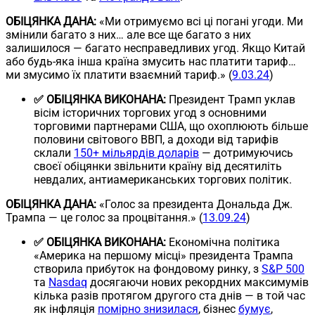
ОБІЦЯНКА ДАНА:
«Ми отримуємо всі ці погані угоди. Ми
змінили багато з них… але все ще багато з них
залишилося — багато несправедливих угод. Якщо Китай
або будь-яка інша країна змусить нас платити тариф…
ми змусимо їх платити взаємний тариф.» (
9.03.24
)
✅ ОБІЦЯНКА ВИКОНАНА:
Президент Трамп уклав
вісім історичних торгових угод з основними
торговими партнерами США, що охоплюють більше
половини світового ВВП, а доходи від тарифів
склали
150+ мільярдів доларів
— дотримуючись
своєї обіцянки звільнити країну від десятиліть
невдалих, антиамериканських торгових політик.
ОБІЦЯНКА ДАНА:
«Голос за президента Дональда Дж.
Трампа — це голос за процвітання.» (
13.09.24
)
✅ ОБІЦЯНКА ВИКОНАНА:
Економічна політика
«Америка на першому місці» президента Трампа
створила прибуток на фондовому ринку, з
S&P 500
та
Nasdaq
досягаючи нових рекордних максимумів
кілька разів протягом другого ста днів — в той час
як інфляція
помірно знизилася
, бізнес
бумує
,