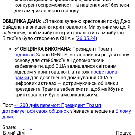
конкурентоспроможності та національної безпеки
для американського народу.
ОБІЦЯНКА ДАНА:
«Я також зупиню хрестовий похід Джо
Байдена на знищення криптовалюти. Ми зупинимо це. Я
забезпечу, щоб майбутнє криптовалюти та майбутнє
Біткоїна було створено в США.» (
26.05.24
)
✅ ОБІЦЯНКА ВИКОНАНА:
Президент Трамп
підписав
Закон GENIUS, встановивши регуляторну
основу для стейблкоїнів і допомагаючи
забезпечити, щоб США залишалися світовим
лідером у криптовалюті, а також
представив
рамки
для досягнення домінування США в
цифрових активах — дотримуючись обіцянки
президента Трампа забезпечити, щоб майбутнє
криптовалюти було американським.
Пост
✅ 200 днів перемог: Президент Трамп
дотримується своїх обіцянок
з’явився вперше на
Білому
домі
.
Share:
Пошук
Пошук