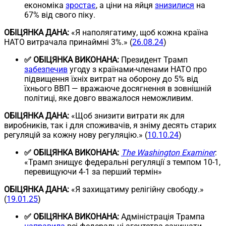
економіка
зростає
, а ціни на яйця
знизилися
на
67% від свого піку.
ОБІЦЯНКА ДАНА:
«Я наполягатиму, щоб кожна країна
НАТО витрачала принаймні 3%.» (
26.08.24
)
✅ ОБІЦЯНКА ВИКОНАНА:
Президент Трамп
забезпечив
угоду з країнами-членами НАТО про
підвищення їхніх витрат на оборону до 5% від
їхнього ВВП — вражаюче досягнення в зовнішній
політиці, яке довго вважалося неможливим.
ОБІЦЯНКА ДАНА:
«Щоб знизити витрати як для
виробників, так і для споживачів, я зніму десять старих
регуляцій за кожну нову регуляцію.» (
10.10.24
)
✅ ОБІЦЯНКА ВИКОНАНА:
The Washington Examiner
:
«Трамп знищує федеральні регуляції з темпом 10-1,
перевищуючи 4-1 за перший термін»
ОБІЦЯНКА ДАНА:
«Я захищатиму релігійну свободу.»
(
19.01.25
)
✅ ОБІЦЯНКА ВИКОНАНА:
Адміністрація Трампа