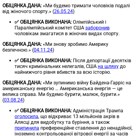
ОБІЦЯНКА ДАНА:
«Ми будемо тримати чоловіків подалі
від жіночого спорту.» (
26.05.24
)
✅ ОБІЦЯНКА ВИКОНАНА:
Олімпійський і
Паралімпійський комітет США
заборонив
чоловікам змагатися в жіночих видах спорту.
ОБІЦЯНКА ДАНА:
«Ми знову зробимо Америку
безпечною.» (
04.11.24
)
✅ ОБІЦЯНКА ВИКОНАНА:
Після депортації десятків
тисяч кримінальних нелегалів, США
на шляху
до
найнижчого рівня вбивств за всю історію.
ОБІЦЯНКА ДАНА:
«Ми зупинимо війну Байдена-Гарріс на
американську енергію … Американська енергія — це
велика справа. Ми будемо бурити, малюк, бурити.»
(
03.08.24
)
✅ ОБІЦЯНКА ВИКОНАНА:
Адміністрація Трампа
оголосила
, що відкриває 13 мільйонів акрів в
Алясці для видобутку та буріння, а також
припинила
преференційне ставлення до ненадійної,
іноземно контрольованої вітрової енергії за часів