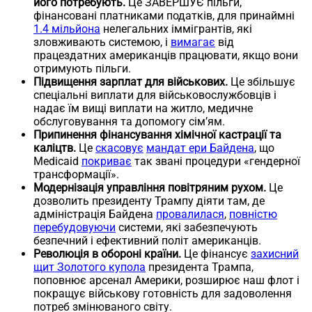
його потребують.
Це ЗАВЕРШУЄ пільги,
фінансовані платниками податків, для принаймні
1.4 мільйона
нелегальних іммігрантів, які
зловживають системою, і
вимагає
від
працездатних американців працювати, якщо вони
отримують пільги.
Підвищення зарплат для військових.
Це збільшує
спеціальні виплати для військовослужбовців і
надає їм вищі виплати на житло, медичне
обслуговування та допомогу сім’ям.
Припинення фінансування хімічної кастрації та
каліцтв.
Це
скасовує
мандат ери Байдена
, що
Medicaid
покриває
так звані процедури «гендерної
трансформації».
Модернізація управління повітряним рухом.
Це
дозволить президенту Трампу діяти там, де
адміністрація Байдена
провалилася
,
повністю
перебудовуючи
системи, які забезпечують
безпечний і ефективний політ американців.
Революція в обороні країни.
Це фінансує
захисний
щит Золотого купола
президента Трампа,
поповнює арсенал Америки, розширює наш флот і
покращує військову готовність для задоволення
потреб змінюваного світу.