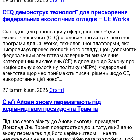
29 tammikuun, 2026
Статті
CEQ демонструє технології для прискорення
федеральних екологічних оглядів – CE Works
Сьогодні Центр інновацій у сфері дозволів Ради з
екологічної якості (CEQ) оголосив про запуск пілотної
програми для CE Works, технологічної платформи, яка
цифровизує процес екологічного огляду, щоб допомогти
федеральним агентствам завершити визначення
категоричних виключень (CE) відповідно до Закону про
національну екологічну політику (NEPA). Федеральні
агентства щорічно приймають тисячі рішень щодо CE, і
використання цієї нової…
27 tammikuun, 2026
Статті
Сім’ї Айови знову перемагають під
керівництвом президента Трампа
Під час свого візиту до Айови сьогодні президент
Дональд Дж. Трамп повертається до штату, який явно
знову перемагає під його керівництвом — навіть
незважаючи на те, що ще потрібно багато зробити, щоб