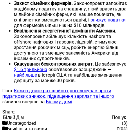
Захист сімейних фермерів.
Законопроект запобігає
жадібному податку на спадщину, який вразить два
мільйони сімейних ферм, які інакше побачать, як
їхні винятки зменшуються вдвічі, і
знижує податки
для фермерів більш ніж на $10 мільярдів.
Вивільнення енергетичної домінанти Америки.
Законопроект збільшує кількість наshore та
offshore нафтових і газових ліцензій, стимулює
зростання робочих місць, робить енергію більш
доступною та зменшує залежність Америки від
іноземних супротивників.
Скасування безконтрольних витрат.
Це забезпечує
$1.6 трильйона
обов’язкових заощаджень —
найбільше
в історії США та найбільше зменшення
дефіциту за майже 30 років.
Пост
Кожен демократ щойно проголосував проти
податкових знижок, підвищення зарплат та іншого
з’явився вперше на
Білому домі
.
Share:
Пошук
Пошук
Uncategorized
(3)
Брифінги та заяви
(204)