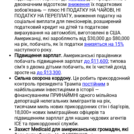
двозначним відсотком
зниження
їх податкових
зобов’язань — плюс НІ ПОДАТКУ НА ЧАЙОВІ, НІ
ПОДАТКУ НА ПЕРЕПЛАТУ, зниження податку на
соціальні виплати для пенсіонерів, розширений
податковий кредит на дітей та податкове
вирахування на автомобілі, виготовлені в США.
Американці, які заробляють від $30,000 до $80,000
на рік, побачать, як їх податки
знизяться на 15%
наступного року.
Підвищення зарплат.
Американські працівники
побачать підвищення зарплат
до $11,600
; типова
сім’я з двома дітьми побачить, як їх чистий дохід
зросте на
до $13,300
.
Сильна охорона кордону.
Це робить прикордонний
контроль президента Трампа
постійним
з
найбільшими інвестиціями в історії —
фінансуванням ПРИНАЙМНІ одного мільйона
депортацій нелегальних іммігрантів на рік,
тисячами миль нових прикордонних стін і бар’єрів,
18,000+ нових імміграційних офіцерів та
підвищенням зарплат для наших чудових агентів
ICE та прикордонної служби.
Захист Medicaid для американських громадян, які