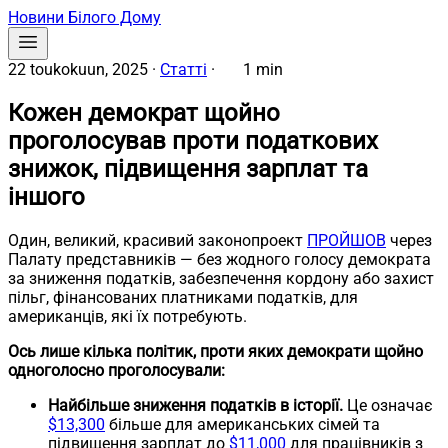
Новини Білого Дому
22 toukokuun, 2025
·
Статті
·
1 min
Кожен демократ щойно
проголосував проти податкових
знижок, підвищення зарплат та
іншого
Один, великий, красивий законопроект
ПРОЙШОВ
через
Палату представників — без жодного голосу демократа
за зниження податків, забезпечення кордону або захист
пільг, фінансованих платниками податків, для
американців, які їх потребують.
Ось лише кілька політик, проти яких демократи щойно
одноголосно проголосували:
Найбільше зниження податків в історії.
Це означає
$13,300
більше для американських сімей та
підвищення зарплат до
$11,000
для працівників з