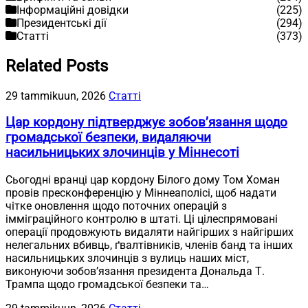
Інформаційні довідки
(225)
Президентські дії
(294)
Статті
(373)
Related Posts
29 tammikuun, 2026
Статті
Цар кордону підтверджує зобов’язання щодо
громадської безпеки, видаляючи
насильницьких злочинців у Міннесоті
Сьогодні вранці цар кордону Білого дому Том Хоман
провів пресконференцію у Міннеаполісі, щоб надати
чітке оновлення щодо поточних операцій з
імміграційного контролю в штаті. Ці цілеспрямовані
операції продовжують видаляти найгірших з найгірших
нелегальних вбивць, ґвалтівників, членів банд та інших
насильницьких злочинців з вулиць наших міст,
виконуючи зобов’язання президента Дональда Т.
Трампа щодо громадської безпеки та…