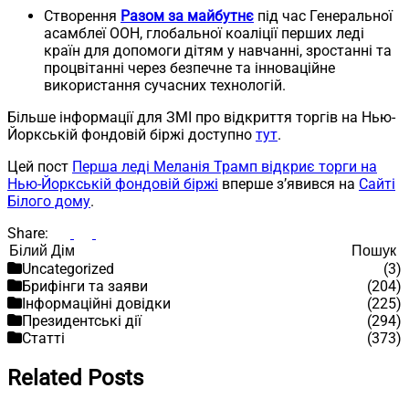
Створення
Разом за майбутнє
під час Генеральної
асамблеї ООН, глобальної коаліції перших леді
країн для допомоги дітям у навчанні, зростанні та
процвітанні через безпечне та інноваційне
використання сучасних технологій.
Більше інформації для ЗМІ про відкриття торгів на Нью-
Йоркській фондовій біржі доступно
тут
.
Цей пост
Перша леді Меланія Трамп відкриє торги на
Нью-Йоркській фондовій біржі
вперше з’явився на
Сайті
Білого дому
.
Share:
Пошук
Пошук
Uncategorized
(3)
Брифінги та заяви
(204)
Інформаційні довідки
(225)
Президентські дії
(294)
Статті
(373)
Related Posts