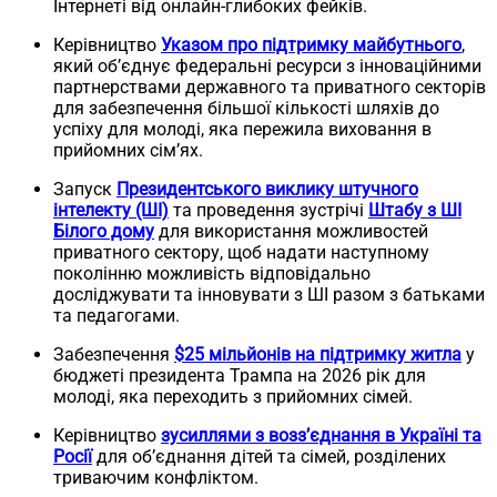
Інтернеті від онлайн-глибоких фейків.
Керівництво
Указом про підтримку майбутнього
,
який об’єднує федеральні ресурси з інноваційними
партнерствами державного та приватного секторів
для забезпечення більшої кількості шляхів до
успіху для молоді, яка пережила виховання в
прийомних сім’ях.
Запуск
Президентського виклику штучного
інтелекту (ШІ)
та проведення зустрічі
Штабу з ШІ
Білого дому
для використання можливостей
приватного сектору, щоб надати наступному
поколінню можливість відповідально
досліджувати та інновувати з ШІ разом з батьками
та педагогами.
Забезпечення
$25 мільйонів на підтримку житла
у
бюджеті президента Трампа на 2026 рік для
молоді, яка переходить з прийомних сімей.
Керівництво
зусиллями з возз’єднання в Україні та
Росії
для об’єднання дітей та сімей, розділених
триваючим конфліктом.