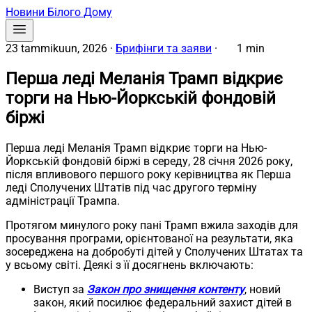
Новини Білого Дому
23 tammikuun, 2026
·
Брифінги та заяви
·
1 min
Перша леді Меланія Трамп відкриє
торги на Нью-Йоркській фондовій
біржі
Перша леді Меланія Трамп відкриє торги на Нью-
Йоркській фондовій біржі в середу, 28 січня 2026 року,
після впливового першого року керівництва як Перша
леді Сполучених Штатів під час другого терміну
адміністрації Трампа.
Протягом минулого року пані Трамп вжила заходів для
просування програми, орієнтованої на результати, яка
зосереджена на добробуті дітей у Сполучених Штатах та
у всьому світі. Деякі з її досягнень включають:
Виступ за
Закон про знищення контенту
, новий
закон, який посилює федеральний захист дітей в