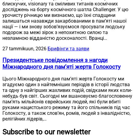
блискучих, visionary та сміливих титанів космічних
досліджень на борту космічного шатла Challenger. У цю
урочисту річницю ми визнаємо, що їхні спадщини
залишаться назавжди закарбованими в пам’яті нашої
нації — і ми знову зобов’язуємося просувати людську
подорож за межі зірок з непохитною силою та
незламною відданістю досконалості. Вранці…
27 tammikuun, 2026
Брифінги та заяви
Президентське повідомлення з нагоди
Міжнародного дня пам’яті жертв Голокосту
Цього Міжнародного дня пам’яті жертв Голокосту ми
згадуємо один з найтемніших періодів в історії людства
та одну з найгірших жахливих подій, свідками яких коли-
небудь був світ. Сьогодні ми вшановуємо благословенну
пам’ять мільйонів єврейських людей, які були вбиті
руками нацистського режиму та його спільників під час
Голокосту, а також слов’ян, ромів, людей з інвалідністю,
релігійних лідерів,…
Subscribe to our newsletter