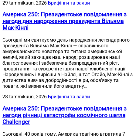
29 tammikuun, 2026
Брифінги та заяви
Америка 250: Президентське повідомлення з
нагоди дня народження президента Вільяма
Мак-Кінлі
Сьогодні ми святкуємо день народження легендарного
президента Вільяма Мак-Кінлі — справжнього
американського новатора та титана американської
величі, який захищав наш народ; розширював наші
благословення; і забезпечив безпрецедентний ріст,
процвітання та суверенітет для нашої улюбленої нації.
Народившись і вирісши в Найлсі, штат Огайо, Мак-Кінлі з
дитинства вивчав добродійності віри, обов’язку та
поваги, які визначили його видатну…
28 tammikuun, 2026
Брифінги та заяви
Америка 250: Президентське повідомлення з
нагоди річниці катастрофи космічного шатла
Challenger
Сьогодні, 40 років тому, Америка трагічно втратила 7