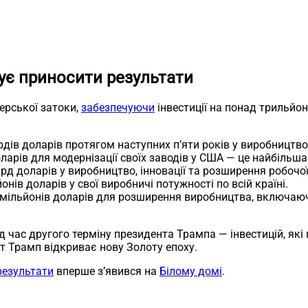
ує приносити результати
ерської затоки,
забезпечуючи
інвестиції на понад трильйон
дів доларів протягом наступних п’яти років у виробництво
арів для модернізації своїх заводів у США — це найбільша і
рд доларів у виробництво, інновації та розширення робочої
онів доларів у свої виробничі потужності по всій країні.
 мільйонів доларів для розширення виробництва, включаю
ід час другого терміну президента Трампа — інвестицій, як
нт Трамп відкриває нову Золоту епоху.
результати
вперше з’явився на
Білому домі
.