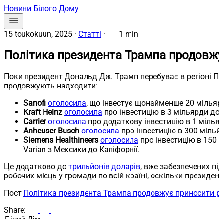
Новини Білого Дому
15 toukokuun, 2025
·
Статті
·
1 min
Політика президента Трампа продовж
Поки президент Дональд Дж. Трамп перебуває в регіоні П
продовжують надходити:
Sanofi
оголосила
, що інвестує щонайменше 20 мільяр
Kraft Heinz
оголосила
про інвестицію в 3 мільярди дол
Carrier
оголосила
про додаткову інвестицію в 1 мілья
Anheuser-Busch
оголосила
про інвестицію в 300 мільй
Siemens Healthineers
оголосила
про інвестицію в 150
Varian з Мексики до Каліфорнії.
Це додатково до
трильйонів доларів
, вже забезпечених п
робочих місць у громади по всій країні, оскільки президе
Пост
Політика президента Трампа продовжує приносити 
Share:
Пошук