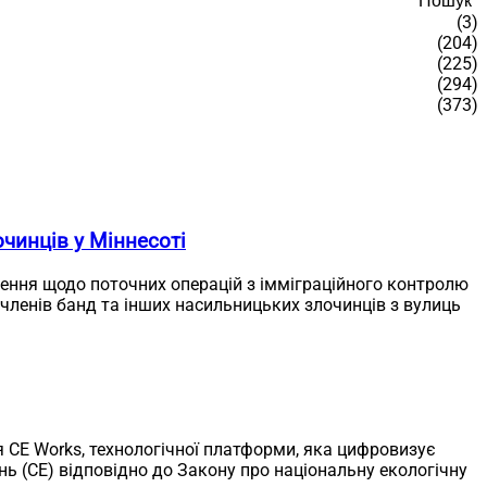
Пошук
(3)
(204)
(225)
(294)
(373)
чинців у Міннесоті
лення щодо поточних операцій з імміграційного контролю
 членів банд та інших насильницьких злочинців з вулиць
ля CE Works, технологічної платформи, яка цифровизує
 (CE) відповідно до Закону про національну екологічну