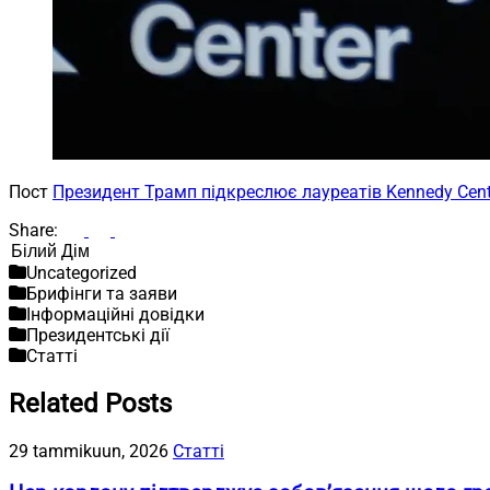
Пост
Президент Трамп підкреслює лауреатів Kennedy Cent
Share:
Пошук
Uncategorized
Брифінги та заяви
Інформаційні довідки
Президентські дії
Статті
Related Posts
29 tammikuun, 2026
Статті