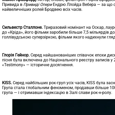
Привида в
Привиді Опери
Ендрю Ллойда Вебера — за що о
найвеличніших ролей Бродвею всіх часів.
Сильвестр Сталлоне.
Триразовий номінант на Оскар, лауре
до «Кріда», його фільми заробили більше 7,5 мільярдів д
голлівудською суперзіркою, фільми якого надихнули гляд
Глорія Гейнор.
Серед найшанованіших співачок епохи диско 
пісня була включена до Національного реєстру записів у 2
«Testimony» — історичне досягнення.
KISS.
Серед найбільших рок-груп усіх часів, KISS була з
Група стала глобальним феноменом, продавши більше 100 
група — і отримавши індексацію в Залі слави рок-н-ролу.