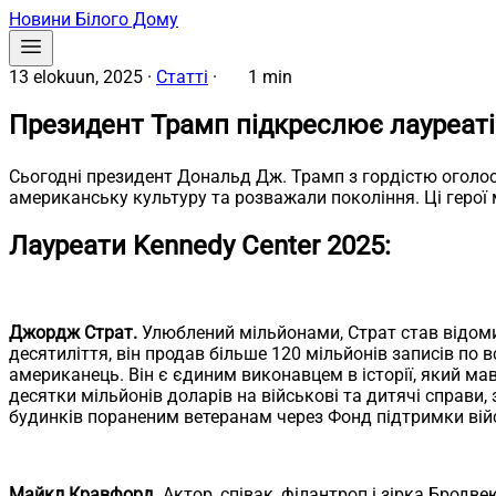
Новини Білого Дому
13 elokuun, 2025
·
Статті
·
1 min
Президент Трамп підкреслює лауреаті
Сьогодні президент Дональд Дж. Трамп з гордістю оголос
американську культуру та розважали покоління. Ці герої м
Лауреати Kennedy Center 2025:
Джордж Страт.
Улюблений мільйонами, Страт став відомим
десятиліття, він продав більше 120 мільйонів записів по 
американець. Він є єдиним виконавцем в історії, який мав
десятки мільйонів доларів на військові та дитячі справи
будинків пораненим ветеранам через Фонд підтримки війс
Майкл Кравфорд.
Актор, співак, філантроп і зірка Бродв