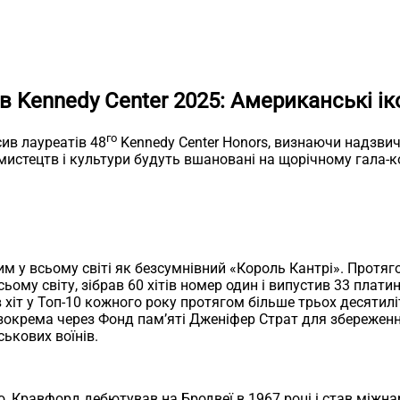
в Kennedy Center 2025: Американські і
го
ив лауреатів 48
Kennedy Center Honors, визнаючи надзвич
истецтв і культури будуть вшановані на щорічному гала-кон
 у всьому світі як безсумнівний «Король Кантрі». Протяго
всьому світу, зібрав 60 хітів номер один і випустив 33 плат
 хіт у Топ-10 кожного року протягом більше трьох десятилі
, зокрема через Фонд пам’яті Дженіфер Страт для збережен
ькових воїнів.
ею, Кравфорд дебютував на Бродвеї в 1967 році і став міжн