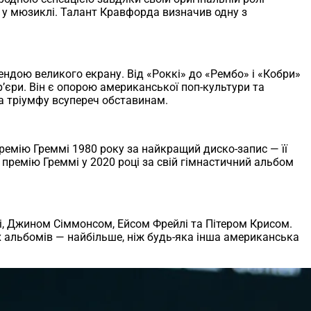
 у мюзиклі. Талант Кравфорда визначив одну з
гендою великого екрану. Від «Роккі» до «Рембо» і «Кобри»
р’єри. Він є опорою американської поп-культури та
а тріумфу всупереч обставинам.
 премію Греммі 1980 року за найкращий диско-запис — її
 премію Греммі у 2020 році за свій гімнастичний альбом
лі, Джином Сіммонсом, Ейсом Фрейлі та Пітером Крисом.
х альбомів — найбільше, ніж будь-яка інша американська