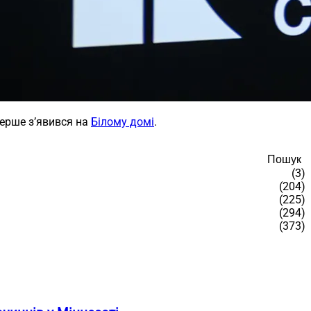
ерше з’явився на
Білому домі
.
Пошук
(3)
(204)
(225)
(294)
(373)