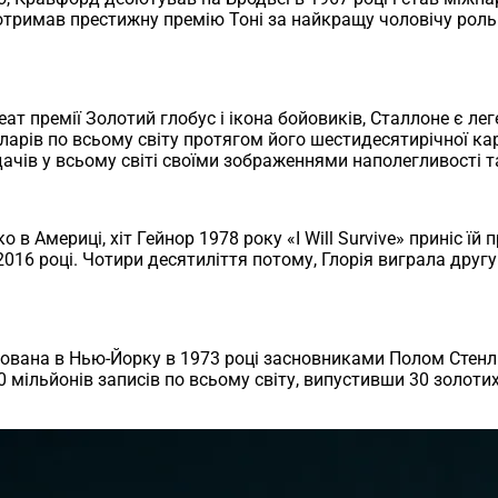
тримав престижну премію Тоні за найкращу чоловічу роль
ат премії Золотий глобус і ікона бойовиків, Сталлоне є ле
оларів по всьому світу протягом його шестидесятирічної ка
ачів у всьому світі своїми зображеннями наполегливості т
в Америці, хіт Гейнор 1978 року «I Will Survive» приніс їй
016 році. Чотири десятиліття потому, Глорія виграла другу
аснована в Нью-Йорку в 1973 році засновниками Полом Стен
мільйонів записів по всьому світу, випустивши 30 золоти