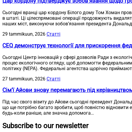
Цар кордону підтверджує зобов’язання щодо гр
Сьогодні вранці цар кордону Білого дому Том Хоман пров
в штаті. Ці цілеспрямовані операції продовжують видалят
наших міст, виконуючи зобов’язання президента Дональд
29 tammikuun, 2026
Статті
CEQ демонструє технології для прискорення фед
Сьогодні Центр інновацій у сфері дозволів Ради з екологі
процес екологічного огляду, щоб допомогти федеральним
політику (NEPA). Федеральні агентства щорічно приймають
27 tammikuun, 2026
Статті
Сім’ї Айови знову перемагають під керівництво
Під час свого візиту до Айови сьогодні президент Дональ
що ще потрібно багато зробити, щоб повністю відновити 
будь-коли раніше, але значна допомога…
Subscribe to our newsletter