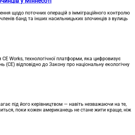
чинців у Міннесоті
лення щодо поточних операцій з імміграційного контролю
 членів банд та інших насильницьких злочинців з вулиць
ля CE Works, технологічної платформи, яка цифровизує
 (CE) відповідно до Закону про національну екологічну
агає під його керівництвом — навіть незважаючи на те,
ниться, поки кожен американець не стане жити краще, ніж