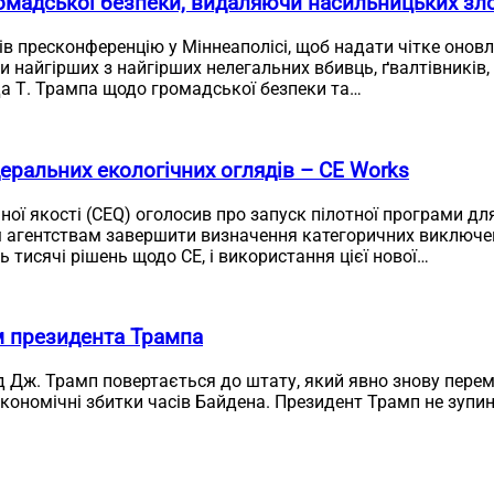
омадської безпеки, видаляючи насильницьких зло
ів пресконференцію у Міннеаполісі, щоб надати чітке онов
и найгірших з найгірших нелегальних вбивць, ґвалтівників,
а Т. Трампа щодо громадської безпеки та…
еральних екологічних оглядів – CE Works
чної якості (CEQ) оголосив про запуск пілотної програми д
 агентствам завершити визначення категоричних виключень
 тисячі рішень щодо CE, і використання цієї нової…
м президента Трампа
д Дж. Трамп повертається до штату, який явно знову перем
економічні збитки часів Байдена. Президент Трамп не зупи