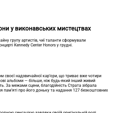
кони у виконавських мистецтвах
айну групу артистів, чиї таланти сформували
церті Kennedy Center Honors у грудні.
м своєї надзвичайної кар’єри, що триває вже чотири
инові альбоми — більше, ніж будь-який інший живий
ть. За межами сцени, благодійність Страта зібрала
ня пам’яті про його доньку та надання 127 безкоштовних
ародною сенсацією завдяки своїй оригінальній ролі