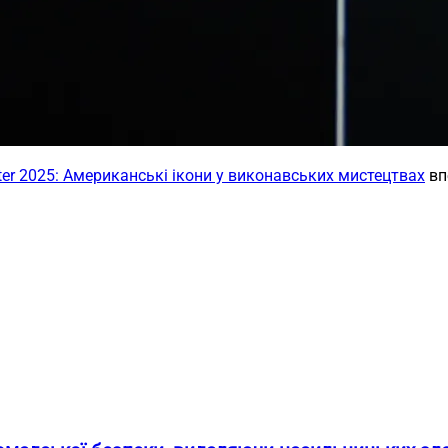
er 2025: Американські ікони у виконавських мистецтвах
вп