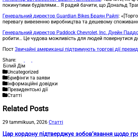
покинутими будівлями… Я радий бачити, що Дональд Трамп
Генеральний директор Guardian Bikes Браян Райлі
: «[Тор
перевагу вивезенню виробництва та дешевому споживан
Генеральний директор Paddock Chevrolet, Inc. Дуейн Падд
робити… Це чудова можливість для людей повернутися до
Пост
Звичайні американці підтримують торгові дії прези
Share:
Пошук
Uncategorized
Брифінги та заяви
Інформаційні довідки
Президентські дії
Статті
Related Posts
29 tammikuun, 2026
Статті
Цар кордону підтверджує зобов’язання щодо гр