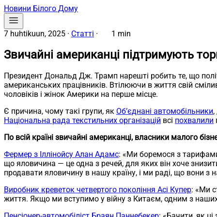
Новини Білого Дому
7 huhtikuun, 2025
·
Статті
·
1 min
Звичайні американці підтримують торг
Президент Дональд Дж. Трамп нарешті робить те, що пол
американських працівників. Втілюючи в життя свій сміли
чоловіків і жінок Америки на перше місце.
Є причина, чому такі групи, як
Об’єднані автомобільники
,
Національна рада текстильних організацій
всі
похвалили
По всій країні звичайні американці, власники малого бізн
Фермер з Іллінойсу Алан Адамс
: «Ми боремося з тарифами
що яловичина — це одна з речей, для яких він хоче знизи
продавати яловичину в нашу країну, і ми раді, що вони з
Виробник креветок четвертого покоління Асі Купер
: «Ми 
життя. Якщо ми вступимо у війну з Китаєм, одним з наших 
Пенсіонер-автомобіліст Браян Паннебекер
: «Бачити, як ц