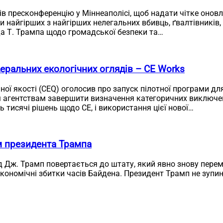
ів пресконференцію у Міннеаполісі, щоб надати чітке онов
и найгірших з найгірших нелегальних вбивць, ґвалтівників,
а Т. Трампа щодо громадської безпеки та…
еральних екологічних оглядів – CE Works
чної якості (CEQ) оголосив про запуск пілотної програми д
 агентствам завершити визначення категоричних виключень
 тисячі рішень щодо CE, і використання цієї нової…
м президента Трампа
д Дж. Трамп повертається до штату, який явно знову перем
економічні збитки часів Байдена. Президент Трамп не зупи