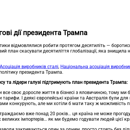
ові дії президента Трампа
ітики відмовлялися робити протягом десятиліть — боротис
вий план скасувати десятиліття глобалізації, яка знищила
Асоціація виробників сталі
,
Національна асоціація виробни
політику президента Трампа.
есу та лідери галузі підтримують план президента Трампа:
 все своє доросле життя в бізнесі з яловичиною, тому ми 
ти тарифи. І деякі європейські країни та Австралія були д
 нами конкурують, але ми хотіли б мати таку ж можливість
страждаємо вже понад 20 років… ця країна не може прогодув
великих імпортерів… як ми будемо годувати людей цієї краї
і заводи закриваються один за одним, просто стоять без діл