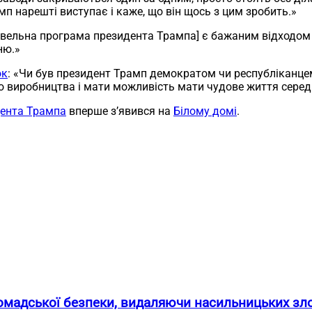
 нарешті виступає і каже, що він щось з цим зробить.»
говельна програма президента Трампа] є бажаним відходом 
ню.»
ок
: «Чи був президент Трамп демократом чи республіканцем,
 виробництва і мати можливість мати чудове життя серед
дента Трампа
вперше з’явився на
Білому домі
.
омадської безпеки, видаляючи насильницьких зло