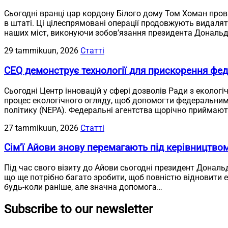
Сьогодні вранці цар кордону Білого дому Том Хоман пров
в штаті. Ці цілеспрямовані операції продовжують видалят
наших міст, виконуючи зобов’язання президента Дональд
29 tammikuun, 2026
Статті
CEQ демонструє технології для прискорення фед
Сьогодні Центр інновацій у сфері дозволів Ради з екологі
процес екологічного огляду, щоб допомогти федеральним
політику (NEPA). Федеральні агентства щорічно приймають
27 tammikuun, 2026
Статті
Сім’ї Айови знову перемагають під керівництво
Під час свого візиту до Айови сьогодні президент Дональ
що ще потрібно багато зробити, щоб повністю відновити 
будь-коли раніше, але значна допомога…
Subscribe to our newsletter