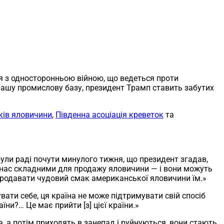
я з односторонньою війною, що ведеться проти
 нашу промислову базу, президент Трамп ставить забутих
ків яловичини
,
Південна асоціація креветок
та
були раді почути минулого тижня, що президент згадав,
ля нас складними для продажу яловичини — і вони можуть
 продавати чудовий смак американської яловичини їм.»
ати себе, ця країна не може підтримувати свій спосіб
ни?… Це має прийти [з] цієї країни.»
а, а потім приходять в занепад і руйнуються, вони стають