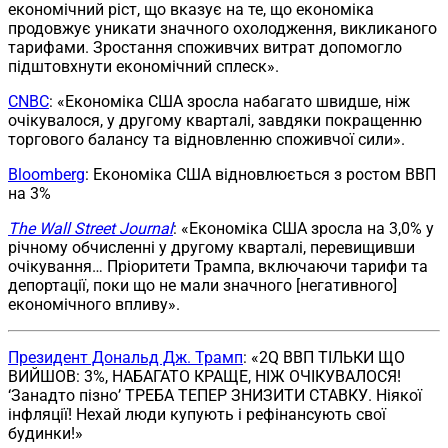
економічний ріст, що вказує на те, що економіка
продовжує уникати значного охолодження, викликаного
тарифами. Зростання споживчих витрат допомогло
підштовхнути економічний сплеск».
CNBC
: «Економіка США зросла набагато швидше, ніж
очікувалося, у другому кварталі, завдяки покращенню
торгового балансу та відновленню споживчої сили».
Bloomberg
: Економіка США відновлюється з ростом ВВП
на 3%
The Wall Street Journal
: «Економіка США зросла на 3,0% у
річному обчисленні у другому кварталі, перевищивши
очікування… Пріоритети Трампа, включаючи тарифи та
депортації, поки що не мали значного [негативного]
економічного впливу».
Президент Дональд Дж. Трамп
: «2Q ВВП ТІЛЬКИ ЩО
ВИЙШОВ: 3%, НАБАГАТО КРАЩЕ, НІЖ ОЧІКУВАЛОСЯ!
‘Занадто пізно’ ТРЕБА ТЕПЕР ЗНИЗИТИ СТАВКУ. Ніякої
інфляції! Нехай люди купують і рефінансують свої
будинки!»