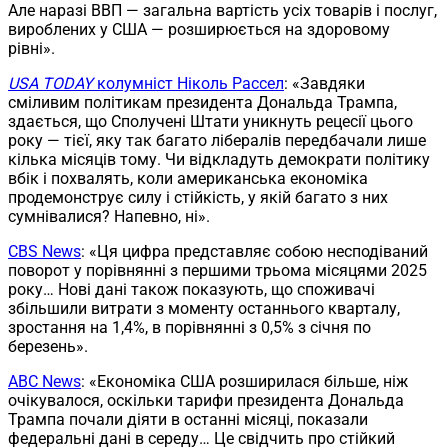
Але наразі ВВП — загальна вартість усіх товарів і послуг,
вироблених у США — розширюється на здоровому
рівні».
USA TODAY
колумніст Ніколь Рассел
: «Завдяки
сміливим політикам президента Дональда Трампа,
здається, що Сполучені Штати уникнуть рецесії цього
року — тієї, яку так багато лібералів передбачали лише
кілька місяців тому. Чи відкладуть демократи політику
вбік і похвалять, коли американська економіка
продемонструє силу і стійкість, у якій багато з них
сумнівалися? Напевно, ні».
CBS News
: «Ця цифра представляє собою несподіваний
поворот у порівнянні з першими трьома місяцями 2025
року… Нові дані також показують, що споживачі
збільшили витрати з моменту останнього кварталу,
зростання на 1,4%, в порівнянні з 0,5% з січня по
березень».
ABC News
: «Економіка США розширилася більше, ніж
очікувалося, оскільки тарифи президента Дональда
Трампа почали діяти в останні місяці, показали
федеральні дані в середу… Це свідчить про стійкий