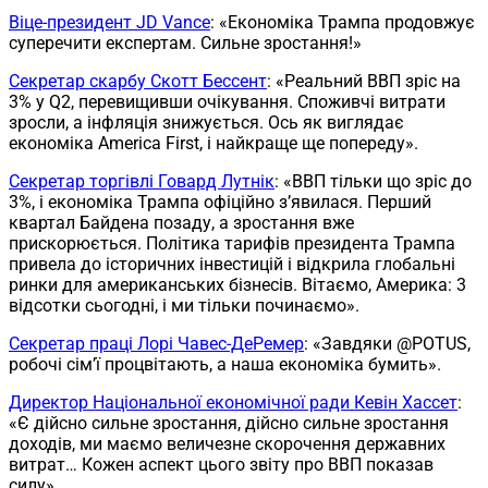
Віце-президент JD Vance
: «Економіка Трампа продовжує
суперечити експертам. Сильне зростання!»
Секретар скарбу Скотт Бессент
: «Реальний ВВП зріс на
3% у Q2, перевищивши очікування. Споживчі витрати
зросли, а інфляція знижується. Ось як виглядає
економіка America First, і найкраще ще попереду».
Секретар торгівлі Говард Лутнік
: «ВВП тільки що зріс до
3%, і економіка Трампа офіційно з’явилася. Перший
квартал Байдена позаду, а зростання вже
прискорюється. Політика тарифів президента Трампа
привела до історичних інвестицій і відкрила глобальні
ринки для американських бізнесів. Вітаємо, Америка: 3
відсотки сьогодні, і ми тільки починаємо».
Секретар праці Лорі Чавес-ДеРемер
: «Завдяки @POTUS,
робочі сім’ї процвітають, а наша економіка бумить».
Директор Національної економічної ради Кевін Хассет
:
«Є дійсно сильне зростання, дійсно сильне зростання
доходів, ми маємо величезне скорочення державних
витрат… Кожен аспект цього звіту про ВВП показав
силу».