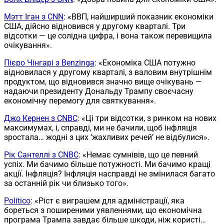
Мэтт Іган з CNN
: «ВВП, найширший показник економіки
США, дійсно відновився у другому кварталі. Три
відсотки — це солідна цифра, і вона також перевищила
очікування».
Пієро Чінгарі з Benzinga
: «Економіка США потужно
відновилася у другому кварталі, з валовим внутрішнім
продуктом, що відновився значно вище очікувань —
надаючи президенту Дональду Трампу своєчасну
економічну перемогу для святкування».
Джо Кернен з CNBC
: «Ці три відсотки, з ринком на нових
максимумах, і, справді, ми не бачили, щоб інфляція
зростала… жодні з цих ‘жахливих речей’ не відбулися».
Рік Сантеллі з CNBC
: «Немає сумнівів, що це певний
успіх. Ми бачимо більше потужності. Ми бачимо кращі
акції. Інфляція? Інфляція насправді не змінилася багато
за останній рік чи близько того».
Politico
: «Ріст є виграшем для адміністрації, яка
бореться з поширеними уявленнями, що економічна
програма Трампа завдає більше шкоди, ніж користі…