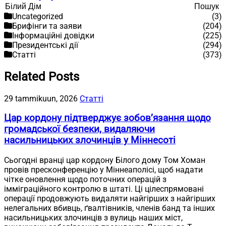
Пошук
Пошук
Uncategorized
(3)
Брифінги та заяви
(204)
Інформаційні довідки
(225)
Президентські дії
(294)
Статті
(373)
Related Posts
29 tammikuun, 2026
Статті
Цар кордону підтверджує зобов’язання щодо
громадської безпеки, видаляючи
насильницьких злочинців у Міннесоті
Сьогодні вранці цар кордону Білого дому Том Хоман
провів пресконференцію у Міннеаполісі, щоб надати
чітке оновлення щодо поточних операцій з
імміграційного контролю в штаті. Ці цілеспрямовані
операції продовжують видаляти найгірших з найгірших
нелегальних вбивць, ґвалтівників, членів банд та інших
насильницьких злочинців з вулиць наших міст,