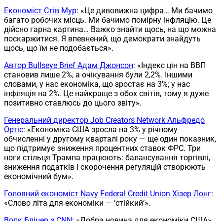
Економіст Стів Мур
: «Це дивовижна цифра… Ми бачимо
багато робочих місць. Ми бачимо помірну інфляцію. Це
дійсно гарна картина… Важко знайти щось, на що можна
поскаржитися. Я впевнений, що демократи знайдуть
щось, що їм не подобається».
Автор Bullseye Brief Адам Джонсон
: «Індекс цін на ВВП
становив лише 2%, а очікування були 2,2%. Іншими
словами, у нас економіка, що зростає на 3%; у нас
інфляція на 2%. Це найкраще з обох світів, тому я дуже
позитивно ставлюсь до цього звіту».
Генеральний директор Job Creators Network Альфредо
Ортіс
: «Економіка США зросла на 3% у річному
обчисленні у другому кварталі року — ще один показник,
що підтримує зниження процентних ставок ФРС. Три
ноги стільця Трампа працюють: балансування торгівлі,
зниження податків і скорочення регуляцій створюють
економічний бум».
Головний економіст Navy Federal Credit Union Хізер Лонг
:
«Слово літа для економіки — ‘стійкий’».
Волк Бліцер з CNN
: «Добра новина для економіки США».