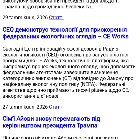
виконуючи зобов’язання президента Дональда Т.
Трампа щодо громадської безпеки та…
29 tammikuun, 2026
Статті
CEQ демонструє технології для прискорення
федеральних екологічних оглядів – CE Works
Сьогодні Центр інновацій у сфері дозволів Ради з
екологічної якості (CEQ) оголосив про запуск пілотної
програми для CE Works, технологічної платформи, яка
цифровизує процес екологічного огляду, щоб допомогти
федеральним агентствам завершити визначення
категоричних виключень (CE) відповідно до Закону про
національну екологічну політику (NEPA). Федеральні
агентства щорічно приймають тисячі рішень щодо CE, і
використання цієї нової…
27 tammikuun, 2026
Статті
Сім’ї Айови знову перемагають під
керівництвом президента Трампа
Під час свого візиту до Айови сьогодні президент