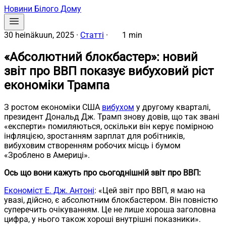
Новини Білого Дому
30 heinäkuun, 2025
·
Статті
·
1 min
«Абсолютний блокбастер»: новий
звіт про ВВП показує вибуховий ріст
економіки Трампа
З ростом економіки США
вибухом
у другому кварталі,
президент Дональд Дж. Трамп знову довів, що так звані
«експерти» помиляються, оскільки він керує помірною
інфляцією, зростанням зарплат для робітників,
вибуховим створенням робочих місць і бумом
«Зроблено в Америці».
Ось що вони кажуть про сьогоднішній звіт про ВВП:
Економіст Е. Дж. Антоні
: «Цей звіт про ВВП, я маю на
увазі, дійсно, є абсолютним блокбастером. Він повністю
суперечить очікуванням. Це не лише хороша заголовна
цифра, у нього також хороші внутрішні показники».