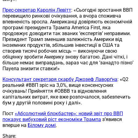
Прес-секретар Каролін Левітт
: «Сьогодні зростання ВВП
перевищило ринкові очікування, а вчора споживча
впевненість зросла. Американці довіряють економічній
програмі президента Трампа America First, яка
продовжує доводити так званих ‘експертів’ неправими.
Президент Трамп зменшив залежність Америки від
іноземних продуктів, збільшив інвестиції в США та
створив тисячі робочих місць — виконуючи свою
обіцянку зробити Америку знову багатою. Дані чіткі, і
більше немає виправдань, зараз час для ‘занадто пізно’
Пауела знизити ставки!»
Консультант секретаря скарбу Джозеф Лаворґна
: «Q2
реальний #ВВП зріс на 3,0%, вище консенсусних
очікувань! Прийняття #OBBB та відновлення
капітальних витрат, яке вже розпочалося, забезпечить
бум у другій половині року і далі».
Пост
«Абсолютний блокбастер»: новий звіт про ВВП
показує вибуховий ріст економіки Трампа
з’явився
вперше на
Білому домі
.
Share: