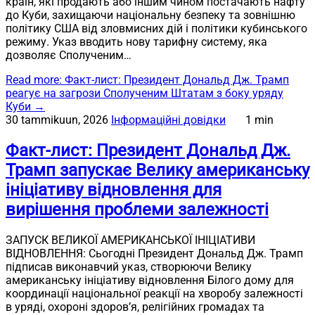
країн, які продають або іншим чином постачають нафту
до Куби, захищаючи національну безпеку та зовнішню
політику США від зловмисних дій і політики кубинського
режиму. Указ вводить нову тарифну систему, яка
дозволяє Сполученим…
Read more
: Факт-лист: Президент Дональд Дж. Трамп
реагує на загрози Сполученим Штатам з боку уряду
Куби
→
30 tammikuun, 2026
Інформаційні довідки
1 min
Факт-лист: Президент Дональд Дж.
Трамп запускає Велику американську
ініціативу відновлення для
вирішення проблеми залежності
ЗАПУСК ВЕЛИКОЇ АМЕРИКАНСЬКОЇ ІНІЦІАТИВИ
ВІДНОВЛЕННЯ: Сьогодні Президент Дональд Дж. Трамп
підписав виконавчий указ, створюючи Велику
американську ініціативу відновлення Білого дому для
координації національної реакції на хворобу залежності
в уряді, охороні здоров’я, релігійних громадах та