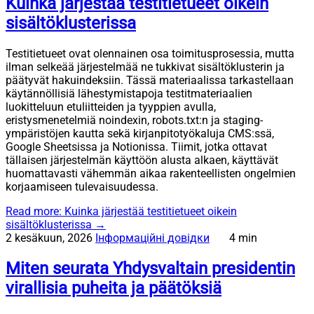
Kuinka järjestää testitietueet oikein
sisältöklusterissa
Testitietueet ovat olennainen osa toimitusprosessia, mutta
ilman selkeää järjestelmää ne tukkivat sisältöklusterin ja
päätyvät hakuindeksiin. Tässä materiaalissa tarkastellaan
käytännöllisiä lähestymistapoja testitmateriaalien
luokitteluun etuliitteiden ja tyyppien avulla,
eristysmenetelmiä noindexin, robots.txt:n ja staging-
ympäristöjen kautta sekä kirjanpitotyökaluja CMS:ssä,
Google Sheetsissa ja Notionissa. Tiimit, jotka ottavat
tällaisen järjestelmän käyttöön alusta alkaen, käyttävät
huomattavasti vähemmän aikaa rakenteellisten ongelmien
korjaamiseen tulevaisuudessa.
Read more
: Kuinka järjestää testitietueet oikein
sisältöklusterissa
→
2 kesäkuun, 2026
Інформаційні довідки
4 min
Miten seurata Yhdysvaltain presidentin
virallisia puheita ja päätöksiä