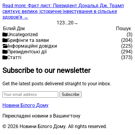
Read more
: Факт лист: Президент Дональд Дж. Трамп
святкує велике, історичне інвестування в сільське
здоров’я
→
Artikkelien sivutus
1
2
3
…
20
→
Пошук
Пошук
Uncategorized
(3)
Брифінги та заяви
(204)
Інформаційні довідки
(225)
Президентські дії
(294)
Статті
(373)
Subscribe to our newsletter
Get the latest posts delivered straight to your inbox.
Subscribe
Новини Білого Дому
Перекладені новини з Вашингтону
© 2026 Новини Білого Дому. All rights reserved.