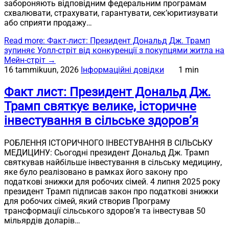
забороняють відповідним федеральним програмам
схвалювати, страхувати, гарантувати, сек’юритизувати
або сприяти продажу…
Read more
: Факт-лист: Президент Дональд Дж. Трамп
зупиняє Уолл-стріт від конкуренції з покупцями житла на
Мейн-стріт
→
16 tammikuun, 2026
Інформаційні довідки
1 min
Факт лист: Президент Дональд Дж.
Трамп святкує велике, історичне
інвестування в сільське здоров’я
РОБЛЕННЯ ІСТОРИЧНОГО ІНВЕСТУВАННЯ В СІЛЬСЬКУ
МЕДИЦИНУ: Сьогодні президент Дональд Дж. Трамп
святкував найбільше інвестування в сільську медицину,
яке було реалізовано в рамках його закону про
податкові знижки для робочих сімей. 4 липня 2025 року
президент Трамп підписав закон про податкові знижки
для робочих сімей, який створив Програму
трансформації сільського здоров’я та інвестував 50
мільярдів доларів…