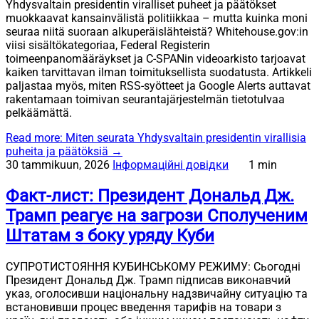
Yhdysvaltain presidentin viralliset puheet ja päätökset
muokkaavat kansainvälistä politiikkaa – mutta kuinka moni
seuraa niitä suoraan alkuperäislähteistä? Whitehouse.gov:in
viisi sisältökategoriaa, Federal Registerin
toimeenpanomääräykset ja C-SPANin videoarkisto tarjoavat
kaiken tarvittavan ilman toimituksellista suodatusta. Artikkeli
paljastaa myös, miten RSS-syötteet ja Google Alerts auttavat
rakentamaan toimivan seurantajärjestelmän tietotulvaa
pelkäämättä.
Read more
: Miten seurata Yhdysvaltain presidentin virallisia
puheita ja päätöksiä
→
30 tammikuun, 2026
Інформаційні довідки
1 min
Факт-лист: Президент Дональд Дж.
Трамп реагує на загрози Сполученим
Штатам з боку уряду Куби
СУПРОТИСТОЯННЯ КУБИНСЬКОМУ РЕЖИМУ: Сьогодні
Президент Дональд Дж. Трамп підписав виконавчий
указ, оголосивши національну надзвичайну ситуацію та
встановивши процес введення тарифів на товари з