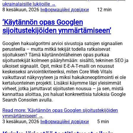
ukrainalaisille lukijoille
→
8 kesäkuun, 2026
Інформаційні довідки
12 min
’Käytännön opas Googlen
sijoitustekijöiden ymmärtämiseen’
Googlen hakualgoritmi arvioi sivustoja satojen signaalien
perusteella – mutta mitkä tekijät todella ratkaisevat
sijoituksen? Tämä käytännönläheinen opas purkaa
sijoitustekijät kolmeen pääryhmään: sisältö, tekninen SEO ja
ulkoiset signaalit. Opit, miksi E-E-A-T-malli on noussut
keskeiseksi arviointikriteeriksi, miten Core Web Vitals
vaikuttavat näkyvyyteen ja miksi hakukoneoptimointi ei ole
kertaluonteinen projekti. Lisäksi käymme läpi yleisimmät
virheet, jotka jarruttavat sijoitusten nousua – ja sen, mistä
kannattaa aloittaa, jos haluat konkreettisia tuloksia Google
Search Consolen avulla.
Read more
: ’Käytännön opas Googlen sijoitustekijöiden
ymmärtämiseen’
→
3 kesäkuun, 2026
Інформаційні довідки
5 min