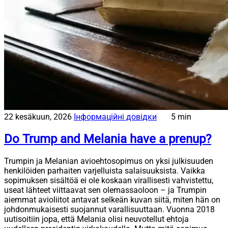
22 kesäkuun, 2026
Інформаційні довідки
5 min
Do Trump and Melania have a prenup?
Trumpin ja Melanian avioehtosopimus on yksi julkisuuden
henkilöiden parhaiten varjelluista salaisuuksista. Vaikka
sopimuksen sisältöä ei ole koskaan virallisesti vahvistettu,
useat lähteet viittaavat sen olemassaoloon – ja Trumpin
aiemmat avioliitot antavat selkeän kuvan siitä, miten hän on
johdonmukaisesti suojannut varallisuuttaan. Vuonna 2018
uutisoitiin jopa, että Melania olisi neuvotellut ehtoja