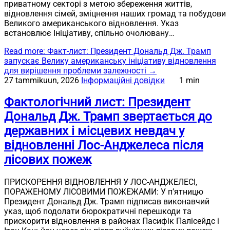
приватному секторі з метою збереження життів,
відновлення сімей, зміцнення наших громад та побудови
Великого американського відновлення. Указ
встановлює Ініціативу, спільно очолювану…
Read more
: Факт-лист: Президент Дональд Дж. Трамп
запускає Велику американську ініціативу відновлення
для вирішення проблеми залежності
→
27 tammikuun, 2026
Інформаційні довідки
1 min
Фактологічний лист: Президент
Дональд Дж. Трамп звертається до
державних і місцевих невдач у
відновленні Лос-Анджелеса після
лісових пожеж
ПРИСКОРЕННЯ ВІДНОВЛЕННЯ У ЛОС-АНДЖЕЛЕСІ,
ПОРАЖЕНОМУ ЛІСОВИМИ ПОЖЕЖАМИ: У п’ятницю
Президент Дональд Дж. Трамп підписав виконавчий
указ, щоб подолати бюрократичні перешкоди та
прискорити відновлення в районах Пасифік Палісейдс і