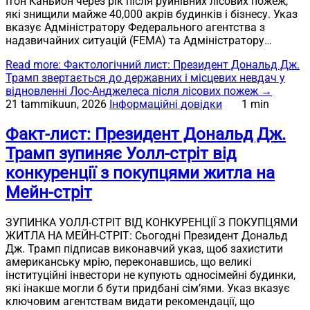
Ітон Каньйон через рік після руйнівних лісових пожеж,
які знищили майже 40,000 акрів будинків і бізнесу. Указ
вказує Адміністратору Федерального агентства з
надзвичайних ситуацій (FEMA) та Адміністратору…
Read more
: Фактологічний лист: Президент Дональд Дж.
Трамп звертається до державних і місцевих невдач у
відновленні Лос-Анджелеса після лісових пожеж
→
21 tammikuun, 2026
Інформаційні довідки
1 min
Факт-лист: Президент Дональд Дж.
Трамп зупиняє Уолл-стріт від
конкуренції з покупцями житла на
Мейн-стріт
ЗУПИНКА УОЛЛ-СТРІТ ВІД КОНКУРЕНЦІЇ З ПОКУПЦЯМИ
ЖИТЛА НА МЕЙН-СТРІТ: Сьогодні Президент Дональд
Дж. Трамп підписав виконавчий указ, щоб захистити
американську мрію, переконавшись, що великі
інституційні інвестори не купують односімейні будинки,
які інакше могли б бути придбані сім’ями. Указ вказує
ключовим агентствам видати рекомендації, що