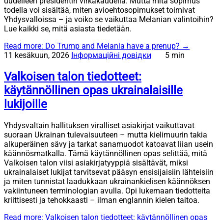
uudelleen presidentin virkakaudella. Mutta mitä sopimus
todella voi sisältää, miten avioehtosopimukset toimivat
Yhdysvalloissa – ja voiko se vaikuttaa Melanian valintoihin?
Lue kaikki se, mitä asiasta tiedetään.
Read more
: Do Trump and Melania have a prenup?
→
11 kesäkuun, 2026
Інформаційні довідки
5 min
Valkoisen talon tiedotteet:
käytännöllinen opas ukrainalaisille
lukijoille
Yhdysvaltain hallituksen viralliset asiakirjat vaikuttavat
suoraan Ukrainan tulevaisuuteen – mutta kielimuurin takia
alkuperäinen sävy ja tarkat sanamuodot katoavat liian usein
käännösmatkalla. Tämä käytännöllinen opas selittää, mitä
Valkoisen talon viisi asiakirjatyyppiä sisältävät, miksi
ukrainalaiset lukijat tarvitsevat pääsyn ensisijaisiin lähteisiin
ja miten tunnistat laadukkaan ukrainankielisen käännöksen
vakiintuneen terminologian avulla. Opi lukemaan tiedotteita
kriittisesti ja tehokkaasti – ilman englannin kielen taitoa.
Read more
: Valkoisen talon tiedotteet: käytännöllinen opas