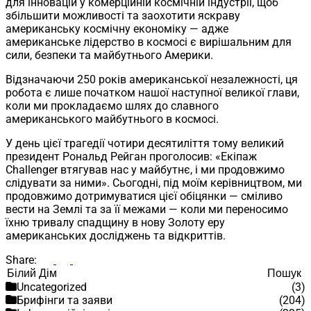
для інновацій у комерційній космічній індустрії, щоб
збільшити можливості та заохотити яскраву
американську космічну економіку — адже
американське лідерство в космосі є вирішальним для
сили, безпеки та майбутнього Америки.
Відзначаючи 250 років американської незалежності, ця
робота є лише початком нашої наступної великої глави,
коли ми прокладаємо шлях до славного
американського майбутнього в космосі.
У день цієї трагедії чотири десятиліття тому великий
президент Рональд Рейган проголосив: «Екіпаж
Challenger втягував нас у майбутнє, і ми продовжимо
слідувати за ними». Сьогодні, під моїм керівництвом, ми
продовжимо дотримуватися цієї обіцянки — сміливо
вести на Землі та за її межами — коли ми переносимо
їхню тривалу спадщину в нову Золоту еру
американських досліджень та відкриттів.
Share:
Пошук
Пошук
Uncategorized
(3)
Брифінги та заяви
(204)