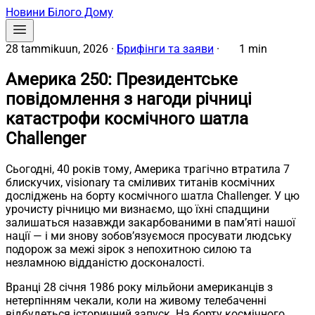
Новини Білого Дому
28 tammikuun, 2026
·
Брифінги та заяви
·
1 min
Америка 250: Президентське
повідомлення з нагоди річниці
катастрофи космічного шатла
Challenger
Сьогодні, 40 років тому, Америка трагічно втратила 7
блискучих, visionary та сміливих титанів космічних
досліджень на борту космічного шатла Challenger. У цю
урочисту річницю ми визнаємо, що їхні спадщини
залишаться назавжди закарбованими в пам’яті нашої
нації — і ми знову зобов’язуємося просувати людську
подорож за межі зірок з непохитною силою та
незламною відданістю досконалості.
Вранці 28 січня 1986 року мільйони американців з
нетерпінням чекали, коли на живому телебаченні
відбудеться історичний запуск. На борту космічного