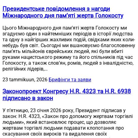
Президентське повідомлення з нагоди
Міжнародного дня пам’яті жертв Голокосту
Цього Міжнародного дня пам’яті жертв Голокосту ми
згадуємо один з найтемніших періодів в історії людства
та одну з найгірших жахливих подій, свідками яких коли-
небудь був світ. Сьогодні ми вшановуємо благословенну
пам’ять мільйонів єврейських людей, які були вбиті
руками нацистського режиму та його спільників під час
Голокосту, а також слов’ян, ромів, людей з інвалідністю,
релігійних лідерів,…
23 tammikuun, 2026
Брифінги та заяви
Законопроект Конгресу H.R. 4323 та H.R. 6938
підписано в закон
У п’ятницю, 23 січня 2026 року, Президент підписав у
закон: H.R. 4323, «Закон про допомогу жертвам торгівлі
людьми», який встановлює процес, що дозволяє
жертвам торгівлі людьми подавати клопотання про
скасування своїх вироків та видалення своїх