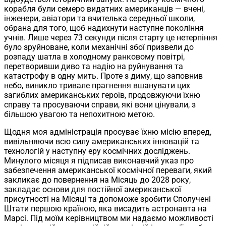
корабля були семеро видатних американців — вчені,
інженери, авіатори та вчителька середньої школи,
обрана для того, щоб надихнути наступне покоління
учнів. Лише через 73 секунди після старту це нетерпіння
було зруйноване, коли механічні збої призвели до
розпаду шатла в холодному ранковому повітрі,
перетворивши диво та надію на руйнування та
катастрофу в одну мить. Проте з диму, що заповнив
небо, виникло тривале прагнення вшанувати цих
загиблих американських героїв, продовжуючи їхню
справу та просуваючи справи, які вони цінували, з
більшою увагою та непохитною метою.
Щодня моя адміністрація просуває їхню місію вперед,
вивільняючи всю силу американських інновацій та
технологій у наступну еру космічних досліджень.
Минулого місяця я підписав виконавчий указ про
забезпечення американської космічної переваги, який
закликає до повернення на Місяць до 2028 року,
закладає основи для постійної американської
присутності на Місяці та допоможе зробити Сполучені
Штати першою країною, яка висадить астронавта на
Марсі. Під моїм керівництвом ми надаємо можливості