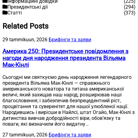
Інформаційні довідки
(225)
Президентські дії
(294)
Статті
(373)
Related Posts
29 tammikuun, 2026
Брифінги та заяви
Америка 250: Президентське повідомлення з
нагоди дня народження президента Вільяма
Мак-Кінлі
Сьогодні ми святкуємо день народження легендарного
президента Вільяма Мак-Кінлі — справжнього
американського новатора та титана американської
величі, який захищав наш народ; розширював наші
благословення; і забезпечив безпрецедентний ріст,
процвітання та суверенітет для нашої улюбленої нації.
Народившись і вирісши в Найлсі, штат Огайо, Мак-Кінлі з
дитинства вивчав добродійності віри, обов’язку та
поваги, які визначили його видатну…
27 tammikuun, 2026
Брифінги та заяви