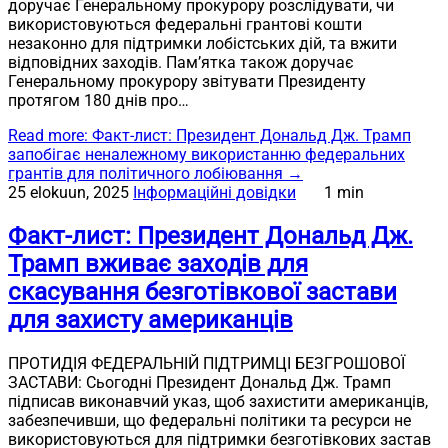
доручає Генеральному прокурору розслідувати, чи
використовуються федеральні грантові кошти
незаконно для підтримки лобістських дій, та вжити
відповідних заходів. Пам’ятка також доручає
Генеральному прокурору звітувати Президенту
протягом 180 днів про…
Read more
: Факт-лист: Президент Дональд Дж. Трамп
запобігає неналежному використанню федеральних
грантів для політичного лобіювання
→
25 elokuun, 2025
Інформаційні довідки
1 min
Факт-лист: Президент Дональд Дж.
Трамп вживає заходів для
скасування безготівкової застави
для захисту американців
ПРОТИДІЯ ФЕДЕРАЛЬНІЙ ПІДТРИМЦІ БЕЗГРОШОВОЇ
ЗАСТАВИ: Сьогодні Президент Дональд Дж. Трамп
підписав виконавчий указ, щоб захистити американців,
забезпечивши, що федеральні політики та ресурси не
використовуються для підтримки безготівкових застав