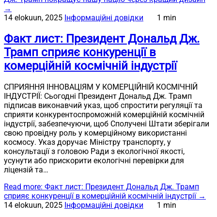
→
14 elokuun, 2025
Інформаційні довідки
1 min
Факт лист: Президент Дональд Дж.
Трамп сприяє конкуренції в
комерційній космічній індустрії
СПРИЯННЯ ІННОВАЦІЯМ У КОМЕРЦІЙНІЙ КОСМІЧНІЙ
ІНДУСТРІЇ: Сьогодні Президент Дональд Дж. Трамп
підписав виконавчий указ, щоб спростити регуляції та
сприяти конкурентоспроможній комерційній космічній
індустрії, забезпечуючи, щоб Сполучені Штати зберігали
свою провідну роль у комерційному використанні
космосу. Указ доручає Міністру транспорту, у
консультації з головою Ради з екологічної якості,
усунути або прискорити екологічні перевірки для
ліцензій та…
Read more
: Факт лист: Президент Дональд Дж. Трамп
сприяє конкуренції в комерційній космічній індустрії
→
14 elokuun, 2025
Інформаційні довідки
1 min