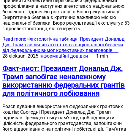
припинити колективні переговори з федеральними
профспілками в наступних агентствах з національною
безпекою: Гідроелектростанції в Бюро рекультивації.
Енергетична безпека є критично важливою місією
національної безпеки. Бюро рекультивації експлуатує 53
гідроелектростанції, які генерують…
Read more
: Фактологічна таблиця: Президент Дональд
Дж. Трамп звільняє агентства з національної безпеки
від федеральних вимог колективних переговорів
→
28 elokuun, 2025
Інформаційні довідки
1 min
Факт-лист: Президент Дональд Дж.
Трамп запобігає неналежному
використанню федеральних грантів
для політичного лобіювання
Розслідування використання федеральних грантових
коштів: Сьогодні Президент Дональд Дж. Трамп
підписав Президентську пам’ятку, щоб підвищити
цілісність федерального грантодавства, запобігаючи
його відволіканню на політичні лобістські дії. Пам’ятка