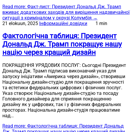
Read more
: Факт-лист: Президент Дональд Дж. Трамп
вживає додаткових заходів для вирішення надзвичайної
ситуації з криміналом у окрузі Колумбія
→
21 elokuun, 2025
Інформаційні довідки
1 min
Фактологічна таблиця: Президент
Дональд Дж. Трамп покращує нашу
націю через кращий дизайн
ПОКРАЩЕННЯ УРЯДОВИХ ПОСЛУГ: Сьогодні Президент
Дональд Дж. Трамп підписав виконавчий указ для
запуску ініціативи «Америка через дизайн», створивши
Національну дизайн-студію для покращення зручності
та естетики федеральних цифрових і фізичних послуг.
Указ створює Національну дизайн-студію та посаду
Головного дизайнера для сприяння покращенню
дизайну як у цифрових, так і у фізичних федеральних
просторах. Національна дизайн-студія працюватиме
над…
Read more
: Фактологічна таблиця: Президент Дональд
Дж. Трамп покращує нашу націю через кращий дизайн