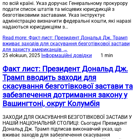
по всій країні. Указ доручає Генеральному прокурору
подати список штатів та місцевих юрисдикцій з
безготівковими заставами. Указ інструктує
адміністрацію визначити федеральні кошти, які наразі
надаються юрисдикціям з…
Read more
: Факт-лист: Президент Дональд Дж. Трамп
вживає заходів для скасування безготівкової застави
для захисту американців
→
25 elokuun, 2025
Інформаційні довідки
1 min
Факт лист: Президент Дональд Дж.
Трамп вводить заходи для
скасування безготівкової застави та
забезпечення дотримання закону у
Вашингтоні, округ Колумбія
ЗАХОДИ ДЛЯ СКАСУВАННЯ БЕЗГОТІВКОВОЇ ЗАСТАВИ У
НАШІЙ НАЦІОНАЛЬНІЙ СТОЛИЦІ: Сьогодні Президент
Дональд Дж. Трамп підписав виконавчий указ, що
вживає заходів для забезпечення скасування