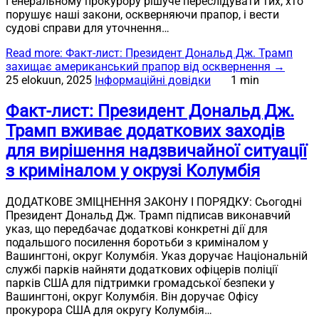
Генеральному прокурору рішуче переслідувати тих, хто
порушує наші закони, оскверняючи прапор, і вести
судові справи для уточнення…
Read more
: Факт-лист: Президент Дональд Дж. Трамп
захищає американський прапор від осквернення
→
25 elokuun, 2025
Інформаційні довідки
1 min
Факт-лист: Президент Дональд Дж.
Трамп вживає додаткових заходів
для вирішення надзвичайної ситуації
з криміналом у окрузі Колумбія
ДОДАТКОВЕ ЗМІЦНЕННЯ ЗАКОНУ І ПОРЯДКУ: Сьогодні
Президент Дональд Дж. Трамп підписав виконавчий
указ, що передбачає додаткові конкретні дії для
подальшого посилення боротьби з криміналом у
Вашингтоні, округ Колумбія. Указ доручає Національній
службі парків найняти додаткових офіцерів поліції
парків США для підтримки громадської безпеки у
Вашингтоні, округ Колумбія. Він доручає Офісу
прокурора США для округу Колумбія…