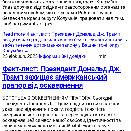
безготівкової застави у Вашингтоні, округ Колумбія.
Указ доручає відповідним правоохоронним органам та
посадовим особам, які є членами Робочої групи з
безпеки та краси округу Колумбія, працювати над тим,
щоб затримані у окрузі…
Read more
: Факт лист: Президент Дональд Дж. Трамп
вводить заходи для скасування безготівкової застави та
забезпечення дотримання закону у Вашингтоні, округ
Колумбія
→
25 elokuun, 2025
Інформаційні довідки
1 min
Факт-лист: Президент Дональд Дж.
Трамп захищає американський
прапор від осквернення
БОРОТЬБА З ОСКВЕРНЕННЯМ ПРАПОРА: Сьогодні
Президент Дональд Дж. Трамп підписав виконавчий
указ, щоб відновити повагу, гордість і святість
американського прапора та переслідувати тих, хто
оскверняє цей символ нашої свободи, ідентичності та
сили в максимально можливій мірі. Указ вказує