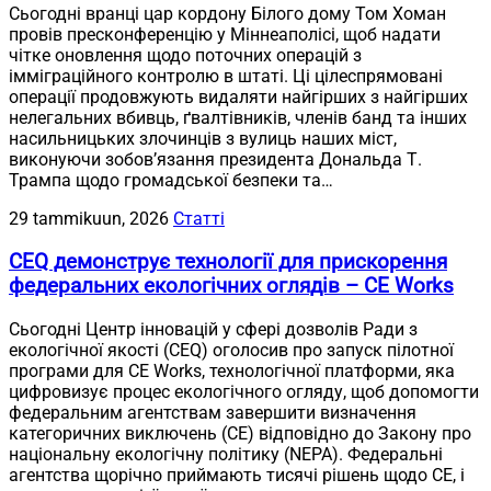
Сьогодні вранці цар кордону Білого дому Том Хоман
провів пресконференцію у Міннеаполісі, щоб надати
чітке оновлення щодо поточних операцій з
імміграційного контролю в штаті. Ці цілеспрямовані
операції продовжують видаляти найгірших з найгірших
нелегальних вбивць, ґвалтівників, членів банд та інших
насильницьких злочинців з вулиць наших міст,
виконуючи зобов’язання президента Дональда Т.
Трампа щодо громадської безпеки та…
29 tammikuun, 2026
Статті
CEQ демонструє технології для прискорення
федеральних екологічних оглядів – CE Works
Сьогодні Центр інновацій у сфері дозволів Ради з
екологічної якості (CEQ) оголосив про запуск пілотної
програми для CE Works, технологічної платформи, яка
цифровизує процес екологічного огляду, щоб допомогти
федеральним агентствам завершити визначення
категоричних виключень (CE) відповідно до Закону про
національну екологічну політику (NEPA). Федеральні
агентства щорічно приймають тисячі рішень щодо CE, і