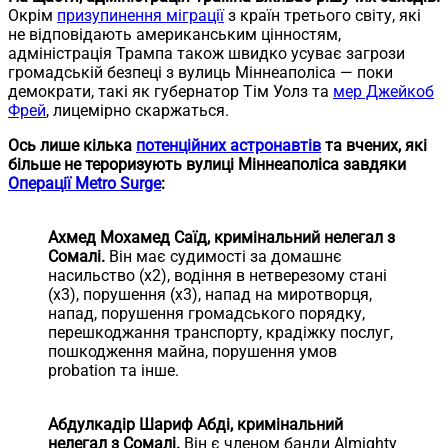
Окрім
призупинення міграції
з країн третього світу, які
не відповідають американським цінностям,
адміністрація Трампа також швидко усуває загрози
громадській безпеці з вулиць Міннеаполіса — поки
демократи, такі як губернатор Тім Уолз та
мер Джейкоб
Фрей
, лицемірно скаржаться.
Ось лише кілька
потенційних астронавтів
та вчених, які
більше не тероризують вулиці Міннеаполіса завдяки
Операції Metro Surge
:
Ахмед Мохамед Саїд, кримінальний нелегал з
Сомалі.
Він має судимості за домашнє
насильство (x2), водіння в нетверезому стані
(x3), порушення (x3), напад на миротворця,
напад, порушення громадського порядку,
перешкоджання транспорту, крадіжку послуг,
пошкодження майна, порушення умов
probation та інше.
Абдулкадір Шариф Абді, кримінальний
нелегал з Сомалі.
Він є членом банди Almighty