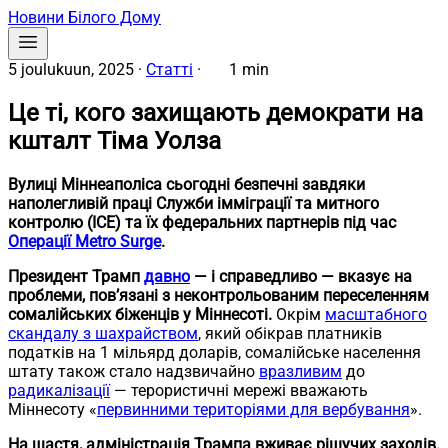
Новини Білого Дому
5 joulukuun, 2025
·
Статті
·
1 min
Це ті, кого захищають демократи на
кшталт Тіма Уолза
Вулиці Міннеаполіса сьогодні безпечні завдяки
наполегливій праці Служби імміграції та митного
контролю (ICE) та їх федеральних партнерів під час
Операції Metro Surge
.
Президент Трамп
давно
— і справедливо — вказує на
проблеми, пов’язані з неконтрольованим переселенням
сомалійських біженців у Міннесоті.
Окрім
масштабного
скандалу з шахрайством
, який обікрав платників
податків на 1 мільярд доларів, сомалійське населення
штату також стало надзвичайно
вразливим
до
радикалізації
— терористичні мережі вважають
Міннесоту «
первинними територіями для вербування
».
На щастя, адміністрація Трампа вживає рішучих заходів.