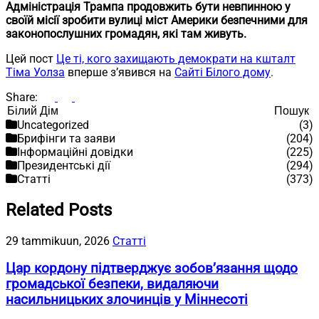
Адміністрація Трампа продовжить бути невпинною у
своїй місії зробити вулиці міст Америки безпечними для
законопослушних громадян, які там живуть.
Цей пост
Це ті, кого захищають демократи на кшталт
Тіма Уолза
вперше з’явився на
Сайті Білого дому
.
Share:
Пошук
Пошук
Uncategorized
(3)
Брифінги та заяви
(204)
Інформаційні довідки
(225)
Президентські дії
(294)
Статті
(373)
Related Posts
29 tammikuun, 2026
Статті
Цар кордону підтверджує зобов’язання щодо
громадської безпеки, видаляючи
насильницьких злочинців у Міннесоті