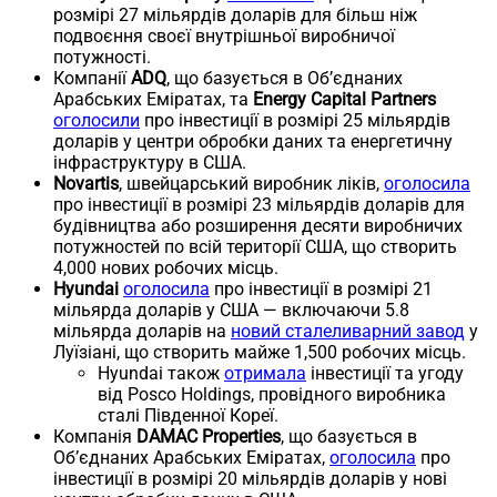
розмірі 27 мільярдів доларів для більш ніж
подвоєння своєї внутрішньої виробничої
потужності.
Компанії
ADQ
, що базується в Об’єднаних
Арабських Еміратах, та
Energy Capital Partners
оголосили
про інвестиції в розмірі 25 мільярдів
доларів у центри обробки даних та енергетичну
інфраструктуру в США.
Novartis
, швейцарський виробник ліків,
оголосила
про інвестиції в розмірі 23 мільярдів доларів для
будівництва або розширення десяти виробничих
потужностей по всій території США, що створить
4,000 нових робочих місць.
Hyundai
оголосила
про інвестиції в розмірі 21
мільярда доларів у США — включаючи 5.8
мільярда доларів на
новий сталеливарний завод
у
Луїзіані, що створить майже 1,500 робочих місць.
Hyundai також
отримала
інвестиції та угоду
від Posco Holdings, провідного виробника
сталі Південної Кореї.
Компанія
DAMAC Properties
, що базується в
Об’єднаних Арабських Еміратах,
оголосила
про
інвестиції в розмірі 20 мільярдів доларів у нові