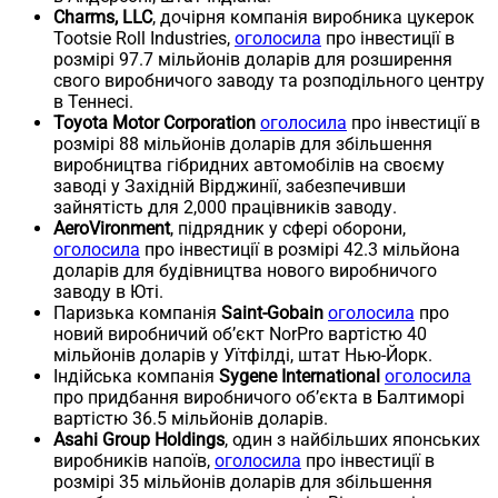
Charms, LLC
, дочірня компанія виробника цукерок
Tootsie Roll Industries,
оголосила
про інвестиції в
розмірі 97.7 мільйонів доларів для розширення
свого виробничого заводу та розподільного центру
в Теннесі.
Toyota Motor Corporation
оголосила
про інвестиції в
розмірі 88 мільйонів доларів для збільшення
виробництва гібридних автомобілів на своєму
заводі у Західній Вірджинії, забезпечивши
зайнятість для 2,000 працівників заводу.
AeroVironment
, підрядник у сфері оборони,
оголосила
про інвестиції в розмірі 42.3 мільйона
доларів для будівництва нового виробничого
заводу в Юті.
Паризька компанія
Saint-Gobain
оголосила
про
новий виробничий об’єкт NorPro вартістю 40
мільйонів доларів у Уїтфілді, штат Нью-Йорк.
Індійська компанія
Sygene International
оголосила
про придбання виробничого об’єкта в Балтиморі
вартістю 36.5 мільйонів доларів.
Asahi Group Holdings
, один з найбільших японських
виробників напоїв,
оголосила
про інвестиції в
розмірі 35 мільйонів доларів для збільшення