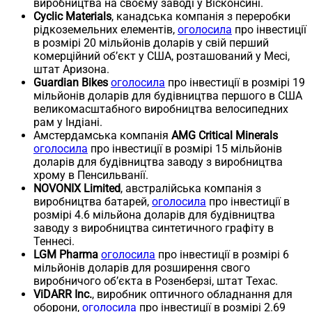
виробництва на своєму заводі у Вісконсині.
Cyclic Materials
, канадська компанія з переробки
рідкоземельних елементів,
оголосила
про інвестиції
в розмірі 20 мільйонів доларів у свій перший
комерційний об’єкт у США, розташований у Месі,
штат Аризона.
Guardian Bikes
оголосила
про інвестиції в розмірі 19
мільйонів доларів для будівництва першого в США
великомасштабного виробництва велосипедних
рам у Індіані.
Амстердамська компанія
AMG Critical Minerals
оголосила
про інвестиції в розмірі 15 мільйонів
доларів для будівництва заводу з виробництва
хрому в Пенсильванії.
NOVONIX Limited
, австралійська компанія з
виробництва батарей,
оголосила
про інвестиції в
розмірі 4.6 мільйона доларів для будівництва
заводу з виробництва синтетичного графіту в
Теннесі.
LGM Pharma
оголосила
про інвестиції в розмірі 6
мільйонів доларів для розширення свого
виробничого об’єкта в Розенберзі, штат Техас.
ViDARR Inc.
, виробник оптичного обладнання для
оборони,
оголосила
про інвестиції в розмірі 2.69