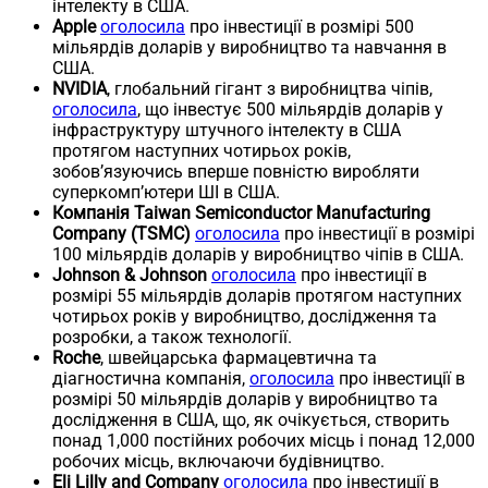
інтелекту в США.
Apple
оголосила
про інвестиції в розмірі 500
мільярдів доларів у виробництво та навчання в
США.
NVIDIA
, глобальний гігант з виробництва чіпів,
оголосила
, що інвестує 500 мільярдів доларів у
інфраструктуру штучного інтелекту в США
протягом наступних чотирьох років,
зобов’язуючись вперше повністю виробляти
суперкомп’ютери ШІ в США.
Компанія Taiwan Semiconductor Manufacturing
Company (TSMC)
оголосила
про інвестиції в розмірі
100 мільярдів доларів у виробництво чіпів в США.
Johnson & Johnson
оголосила
про інвестиції в
розмірі 55 мільярдів доларів протягом наступних
чотирьох років у виробництво, дослідження та
розробки, а також технології.
Roche
, швейцарська фармацевтична та
діагностична компанія,
оголосила
про інвестиції в
розмірі 50 мільярдів доларів у виробництво та
дослідження в США, що, як очікується, створить
понад 1,000 постійних робочих місць і понад 12,000
робочих місць, включаючи будівництво.
Eli Lilly and Company
оголосила
про інвестиції в