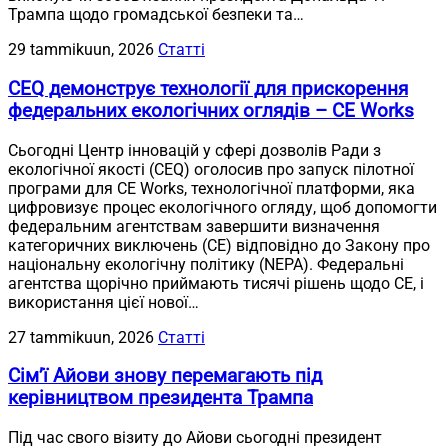
Трампа щодо громадської безпеки та…
29 tammikuun, 2026
Статті
CEQ демонструє технології для прискорення
федеральних екологічних оглядів – CE Works
Сьогодні Центр інновацій у сфері дозволів Ради з
екологічної якості (CEQ) оголосив про запуск пілотної
програми для CE Works, технологічної платформи, яка
цифровизує процес екологічного огляду, щоб допомогти
федеральним агентствам завершити визначення
категоричних виключень (CE) відповідно до Закону про
національну екологічну політику (NEPA). Федеральні
агентства щорічно приймають тисячі рішень щодо CE, і
використання цієї нової…
27 tammikuun, 2026
Статті
Сім’ї Айови знову перемагають під
керівництвом президента Трампа
Під час свого візиту до Айови сьогодні президент