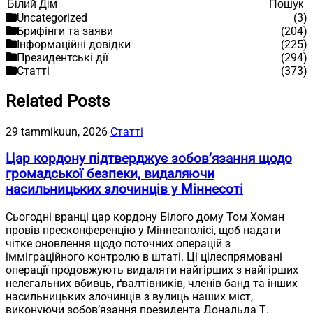
Пошук
Пошук
Uncategorized
(3)
Брифінги та заяви
(204)
Інформаційні довідки
(225)
Президентські дії
(294)
Статті
(373)
Related Posts
29 tammikuun, 2026
Статті
Цар кордону підтверджує зобов’язання щодо
громадської безпеки, видаляючи
насильницьких злочинців у Міннесоті
Сьогодні вранці цар кордону Білого дому Том Хоман
провів пресконференцію у Міннеаполісі, щоб надати
чітке оновлення щодо поточних операцій з
імміграційного контролю в штаті. Ці цілеспрямовані
операції продовжують видаляти найгірших з найгірших
нелегальних вбивць, ґвалтівників, членів банд та інших
насильницьких злочинців з вулиць наших міст,
виконуючи зобов’язання президента Дональда Т.