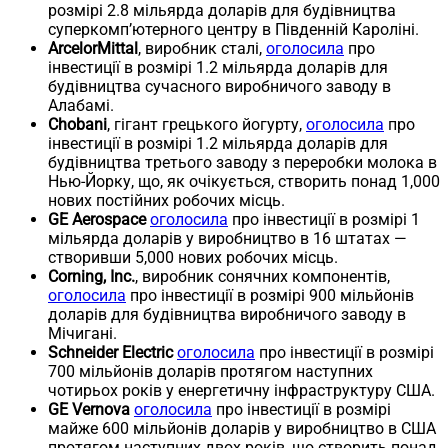
розмірі 2.8 мільярда доларів для будівництва
суперкомп’ютерного центру в Південній Кароліні.
ArcelorMittal
, виробник сталі,
оголосила
про
інвестиції в розмірі 1.2 мільярда доларів для
будівництва сучасного виробничого заводу в
Алабамі.
Chobani
, гігант грецького йогурту,
оголосила
про
інвестиції в розмірі 1.2 мільярда доларів для
будівництва третього заводу з переробки молока в
Нью-Йорку, що, як очікується, створить понад 1,000
нових постійних робочих місць.
GE Aerospace
оголосила
про інвестиції в розмірі 1
мільярда доларів у виробництво в 16 штатах —
створивши 5,000 нових робочих місць.
Corning, Inc.
, виробник сонячних компонентів,
оголосила
про інвестиції в розмірі 900 мільйонів
доларів для будівництва виробничого заводу в
Мічигані.
Schneider Electric
оголосила
про інвестиції в розмірі
700 мільйонів доларів протягом наступних
чотирьох років у енергетичну інфраструктуру США.
GE Vernova
оголосила
про інвестиції в розмірі
майже 600 мільйонів доларів у виробництво в США
протягом наступних двох років, що створить понад