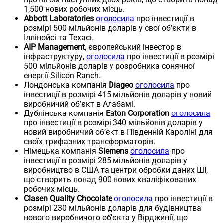
1,500 нових робочих місць.
Abbott Laboratories
оголосила
про інвестиції в
розмірі 500 мільйонів доларів у свої об’єкти в
Іллінойсі та Техасі.
AIP Management
, європейський інвестор в
інфраструктуру,
оголосила
про інвестиції в розмірі
500 мільйонів доларів у розробника сонячної
енергії Silicon Ranch.
Лондонська компанія
Diageo
оголосила
про
інвестиції в розмірі 415 мільйонів доларів у новий
виробничий об’єкт в Алабамі.
Дублінська компанія
Eaton Corporation
оголосила
про інвестиції в розмірі 340 мільйонів доларів у
новий виробничий об’єкт в Південній Кароліні для
своїх трифазних трансформаторів.
Німецька компанія
Siemens
оголосила
про
інвестиції в розмірі 285 мільйонів доларів у
виробництво в США та центри обробки даних ШІ,
що створить понад 900 нових кваліфікованих
робочих місць.
Clasen Quality Chocolate
оголосила
про інвестиції в
розмірі 230 мільйонів доларів для будівництва
нового виробничого об’єкта у Вірджинії, що