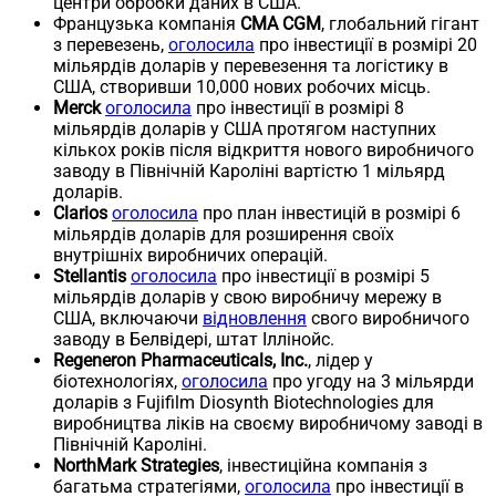
центри обробки даних в США.
Французька компанія
CMA CGM
, глобальний гігант
з перевезень,
оголосила
про інвестиції в розмірі 20
мільярдів доларів у перевезення та логістику в
США, створивши 10,000 нових робочих місць.
Merck
оголосила
про інвестиції в розмірі 8
мільярдів доларів у США протягом наступних
кількох років після відкриття нового виробничого
заводу в Північній Кароліні вартістю 1 мільярд
доларів.
Clarios
оголосила
про план інвестицій в розмірі 6
мільярдів доларів для розширення своїх
внутрішніх виробничих операцій.
Stellantis
оголосила
про інвестиції в розмірі 5
мільярдів доларів у свою виробничу мережу в
США, включаючи
відновлення
свого виробничого
заводу в Белвідері, штат Іллінойс.
Regeneron Pharmaceuticals, Inc.
, лідер у
біотехнологіях,
оголосила
про угоду на 3 мільярди
доларів з Fujifilm Diosynth Biotechnologies для
виробництва ліків на своєму виробничому заводі в
Північній Кароліні.
NorthMark Strategies
, інвестиційна компанія з
багатьма стратегіями,
оголосила
про інвестиції в