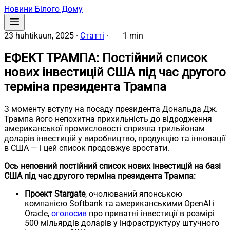
Новини Білого Дому
23 huhtikuun, 2025
·
Статті
·
1 min
ЕФЕКТ ТРАМПА: Постійний список
нових інвестицій США під час другого
терміна президента Трампа
З моменту вступу на посаду президента Дональда Дж.
Трампа його непохитна прихильність до відродження
американської промисловості сприяла трильйонам
доларів інвестицій у виробництво, продукцію та інновації
в США — і цей список продовжує зростати.
Ось неповний постійний список нових інвестицій на базі
США під час другого терміна президента Трампа:
Проект Stargate
, очолюваний японською
компанією Softbank та американськими OpenAI і
Oracle,
оголосив
про приватні інвестиції в розмірі
500 мільярдів доларів у інфраструктуру штучного