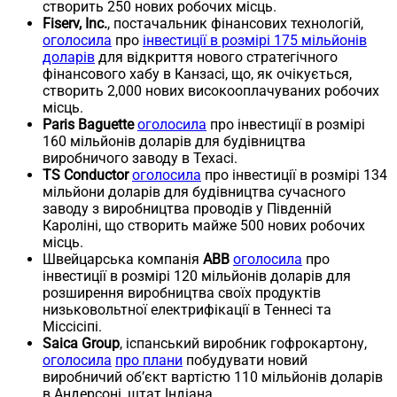
створить 250 нових робочих місць.
Fiserv, Inc.
, постачальник фінансових технологій,
оголосила
про
інвестиції в розмірі 175 мільйонів
доларів
для відкриття нового стратегічного
фінансового хабу в Канзасі, що, як очікується,
створить 2,000 нових високооплачуваних робочих
місць.
Paris Baguette
оголосила
про інвестиції в розмірі
160 мільйонів доларів для будівництва
виробничого заводу в Техасі.
TS Conductor
оголосила
про інвестиції в розмірі 134
мільйони доларів для будівництва сучасного
заводу з виробництва проводів у Південній
Кароліні, що створить майже 500 нових робочих
місць.
Швейцарська компанія
ABB
оголосила
про
інвестиції в розмірі 120 мільйонів доларів для
розширення виробництва своїх продуктів
низьковольтної електрифікації в Теннесі та
Міссісіпі.
Saica Group
, іспанський виробник гофрокартону,
оголосила
про плани
побудувати новий
виробничий об’єкт вартістю 110 мільйонів доларів
в Андерсоні, штат Індіана.