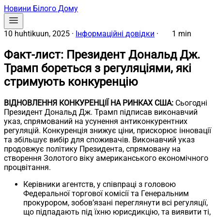
Новини Білого Дому
10 huhtikuun, 2025
·
Інформаційні довідки
·
1 min
Факт-лист: Президент Дональд Дж.
Трамп бореться з регуляціями, які
стримують конкуренцію
ВІДНОВЛЕННЯ КОНКУРЕНЦІЇ НА РИНКАХ США:
Сьогодні
Президент Дональд Дж. Трамп підписав виконавчий
указ, спрямований на усунення антиконкурентних
регуляцій. Конкуренція знижує ціни, прискорює інновації
та збільшує вибір для споживачів. Виконавчий указ
продовжує політику Президента, спрямовану на
створення Золотого віку американського економічного
процвітання.
Керівники агентств, у співпраці з головою
Федеральної торгової комісії та Генеральним
прокурором, зобов’язані переглянути всі регуляції,
що підпадають під їхню юрисдикцію, та виявити ті,