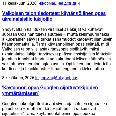
11 kesäkuun, 2026
Інформаційні довідки
Valkoisen talon tiedotteet: käytännöllinen opas
ukrainalaisille lukijoille
Yhdysvaltain hallituksen viralliset asiakirjat vaikuttavat
suoraan Ukrainan tulevaisuuteen – mutta kielimuurin takia
alkuperäinen sävy ja tarkat sanamuodot katoavat liian usein
käännösmatkalla. Tämä käytännöllinen opas selittää, mitä
Valkoisen talon viisi asiakirjatyyppiä sisältävät, miksi
ukrainalaiset lukijat tarvitsevat pääsyn ensisijaisiin lähteisiin
ja miten tunnistat laadukkaan ukrainankielisen käännöksen
vakiintuneen terminologian avulla. Opi lukemaan tiedotteita
kriittisesti ja tehokkaasti – ilman englannin kielen taitoa.
8 kesäkuun, 2026
Інформаційні довідки
’Käytännön opas Googlen sijoitustekijöiden
ymmärtämiseen’
Googlen hakualgoritmi arvioi sivustoja satojen signaalien
perusteella – mutta mitkä tekijät todella ratkaisevat
sijoituksen? Tämä käytännönläheinen opas purkaa