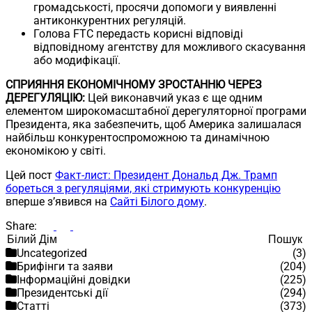
громадськості, просячи допомоги у виявленні
антиконкурентних регуляцій.
Голова FTC передасть корисні відповіді
відповідному агентству для можливого скасування
або модифікації.
СПРИЯННЯ ЕКОНОМІЧНОМУ ЗРОСТАННЮ ЧЕРЕЗ
ДЕРЕГУЛЯЦІЮ:
Цей виконавчий указ є ще одним
елементом широкомасштабної дерегуляторної програми
Президента, яка забезпечить, щоб Америка залишалася
найбільш конкурентоспроможною та динамічною
економікою у світі.
Цей пост
Факт-лист: Президент Дональд Дж. Трамп
бореться з регуляціями, які стримують конкуренцію
вперше з’явився на
Сайті Білого дому
.
Share:
Пошук
Пошук
Uncategorized
(3)
Брифінги та заяви
(204)
Інформаційні довідки
(225)
Президентські дії
(294)
Статті
(373)