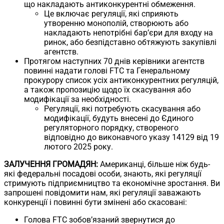
що накладають антиконкурентні обмеження.
Це включає регуляції, які сприяють
утворенню монополій, створюють або
накладають непотрібні бар’єри для входу на
ринок, або безпідставно обтяжують закупівлі
агентств.
Протягом наступних 70 днів керівники агентств
повинні надати голові FTC та Генеральному
прокурору список усіх антиконкурентних регуляцій,
а також пропозицію щодо їх скасування або
модифікації за необхідності.
Регуляції, які потребують скасування або
модифікації, будуть внесені до Єдиного
регуляторного порядку, створеного
відповідно до виконавчого указу 14129 від 19
лютого 2025 року.
ЗАЛУЧЕННЯ ГРОМАДЯН:
Американці, більше ніж будь-
які федеральні посадові особи, знають, які регуляції
стримують підприємництво та економічне зростання. Ви
запрошені повідомити нам, які регуляції заважають
конкуренції і повинні бути змінені або скасовані:
Голова FTC зобов’язаний звернутися до