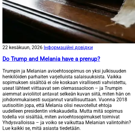
22 kesäkuun, 2026
Інформаційні довідки
Do Trump and Melania have a prenup?
Trumpin ja Melanian avioehtosopimus on yksi julkisuuden
henkilöiden parhaiten varjelluista salaisuuksista. Vaikka
sopimuksen sisältöä ei ole koskaan virallisesti vahvistettu,
useat lähteet viittaavat sen olemassaoloon – ja Trumpin
aiemmat avioliitot antavat selkeän kuvan siitä, miten hän on
johdonmukaisesti suojannut varallisuuttaan. Vuonna 2018
uutisoitiin jopa, että Melania olisi neuvotellut ehtoja
uudelleen presidentin virkakaudella. Mutta mitä sopimus
todella voi sisältää, miten avioehtosopimukset toimivat
Yhdysvalloissa – ja voiko se vaikuttaa Melanian valintoihin?
Lue kaikki se, mitä asiasta tiedetään.