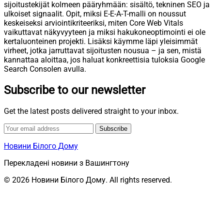
sijoitustekijät kolmeen pääryhmään: sisältö, tekninen SEO ja
ulkoiset signaalit. Opit, miksi E-E-A-T-malli on noussut
keskeiseksi arviointikriteeriksi, miten Core Web Vitals
vaikuttavat näkyvyyteen ja miksi hakukoneoptimointi ei ole
kertaluonteinen projekti. Lisäksi käymme läpi yleisimmät
virheet, jotka jarruttavat sijoitusten nousua – ja sen, mistä
kannattaa aloittaa, jos haluat konkreettisia tuloksia Google
Search Consolen avulla.
Subscribe to our newsletter
Get the latest posts delivered straight to your inbox.
Subscribe
Новини Білого Дому
Перекладені новини з Вашингтону
© 2026 Новини Білого Дому. All rights reserved.