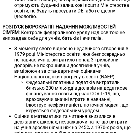
отримують будь-які залишкові кошти Міністерства
освіти, не будуть просувати DEI або гендерну
ідеологію.
РОЗПУСК БЮРОКРАТІЇ І НАДАННЯ МОЖЛИВОСТЕЙ
СІМ’ЯМ
: Контроль федерального уряду над освітою не
виправдав себе для учнів, батьків і вчителів.
З моменту свого відносно недавнього створення в
1979 році Міністерство освіти, яке безпосередньо
не навчає учнів, витратило понад 3 трильйони
доларів, не покращивши досягнення учнів,
вимірюючи за стандартними оцінками
Національної оцінки прогресу в освіті (NAEP).
Федеральні платники податків витратили
близько 200 мільярдів доларів на додаткове
фінансування освіти під час COVID-19, що,
враховуючи значні втрати в навчанні,
ілюструє неефективність поточної моделі, що
керується федеральним урядом.
Оцінки з математики та читання знизилися в
державних школах, незважаючи на те, що витрати
на учня зросли більш ніж на 245% з 1970-х років, що