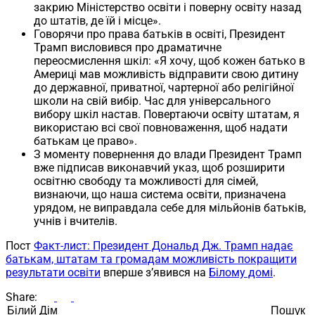
закрию Міністерство освіти і поверну освіту назад
до штатів, де їй і місце».
Говорячи про права батьків в освіті, Президент
Трамп висловився про драматичне
переосмислення шкіл: «Я хочу, щоб кожен батько в
Америці мав можливість відправити свою дитину
до державної, приватної, чартерної або релігійної
школи на свій вибір. Час для універсального
вибору шкіл настав. Повертаючи освіту штатам, я
використаю всі свої повноваження, щоб надати
батькам це право».
З моменту повернення до влади Президент Трамп
вже підписав виконавчий указ, щоб розширити
освітню свободу та можливості для сімей,
визнаючи, що наша система освіти, призначена
урядом, не виправдала себе для мільйонів батьків,
учнів і вчителів.
Пост
Факт-лист: Президент Дональд Дж. Трамп надає
батькам, штатам та громадам можливість покращити
результати освіти
вперше з’явився на
Білому домі
.
Share:
Пошук
Пошук