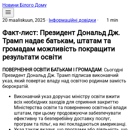
Новини Білого Дому
20 maaliskuun, 2025
·
Інформаційні довідки
·
1 min
Факт-лист: Президент Дональд Дж.
Трамп надає батькам, штатам та
громадам можливість покращити
результати освіти
ПОВЕРНЕННЯ ОСВІТИ БАТЬКАМ І ГРОМАДАМ
: Сьогодні
Президент Дональд Дж. Трамп підписав виконавчий
указ, який повертає владу над освітою родинам замість
бюрократій.
Виконавчий указ доручає міністру освіти вжити
всіх необхідних заходів для сприяння закриттю
Міністерства освіти та поверненню освітньої влади
штатам, при цьому продовжуючи забезпечувати
ефективну та безперебійну доставку послуг,
програм та пільг, на які покладаються американці.
Указ також вказує, що програми або діяльність, що