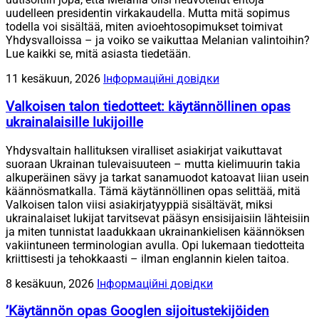
uudelleen presidentin virkakaudella. Mutta mitä sopimus
todella voi sisältää, miten avioehtosopimukset toimivat
Yhdysvalloissa – ja voiko se vaikuttaa Melanian valintoihin?
Lue kaikki se, mitä asiasta tiedetään.
11 kesäkuun, 2026
Інформаційні довідки
Valkoisen talon tiedotteet: käytännöllinen opas
ukrainalaisille lukijoille
Yhdysvaltain hallituksen viralliset asiakirjat vaikuttavat
suoraan Ukrainan tulevaisuuteen – mutta kielimuurin takia
alkuperäinen sävy ja tarkat sanamuodot katoavat liian usein
käännösmatkalla. Tämä käytännöllinen opas selittää, mitä
Valkoisen talon viisi asiakirjatyyppiä sisältävät, miksi
ukrainalaiset lukijat tarvitsevat pääsyn ensisijaisiin lähteisiin
ja miten tunnistat laadukkaan ukrainankielisen käännöksen
vakiintuneen terminologian avulla. Opi lukemaan tiedotteita
kriittisesti ja tehokkaasti – ilman englannin kielen taitoa.
8 kesäkuun, 2026
Інформаційні довідки
’Käytännön opas Googlen sijoitustekijöiden