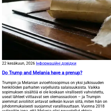
22 kesäkuun, 2026
Інформаційні довідки
Do Trump and Melania have a prenup?
Trumpin ja Melanian avioehtosopimus on yksi julkisuuden
henkilöiden parhaiten varjelluista salaisuuksista. Vaikka
sopimuksen sisältöä ei ole koskaan virallisesti vahvistettu,
useat lähteet viittaavat sen olemassaoloon – ja Trumpin
aiemmat avioliitot antavat selkeän kuvan siitä, miten hän on
johdonmukaisesti suojannut varallisuuttaan. Vuonna 2018
uutisoitiin jopa, että Melania olisi neuvotellut ehtoja