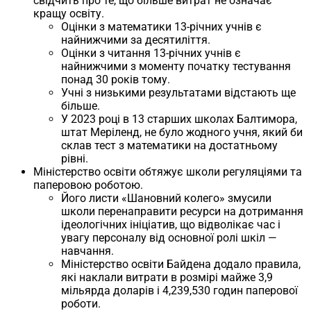
свідчить про те, що більше витрат не означає
кращу освіту.
Оцінки з математики 13-річних учнів є
найнижчими за десятиліття.
Оцінки з читання 13-річних учнів є
найнижчими з моменту початку тестування
понад 30 років тому.
Учні з низькими результатами відстають ще
більше.
У 2023 році в 13 старших школах Балтимора,
штат Меріленд, не було жодного учня, який би
склав тест з математики на достатньому
рівні.
Міністерство освіти обтяжує школи регуляціями та
паперовою роботою.
Його листи «Шановний колего» змусили
школи перенаправити ресурси на дотримання
ідеологічних ініціатив, що відволікає час і
увагу персоналу від основної ролі шкіл —
навчання.
Міністерство освіти Байдена додало правила,
які наклали витрати в розмірі майже 3,9
мільярда доларів і 4,239,530 годин паперової
роботи.