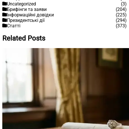
Uncategorized
(3)
Брифінги та заяви
(204)
Інформаційні довідки
(225)
Президентські дії
(294)
Статті
(373)
Related Posts