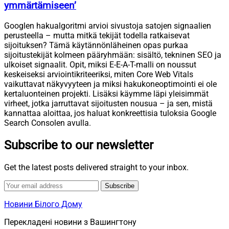
ymmärtämiseen’
Googlen hakualgoritmi arvioi sivustoja satojen signaalien
perusteella – mutta mitkä tekijät todella ratkaisevat
sijoituksen? Tämä käytännönläheinen opas purkaa
sijoitustekijät kolmeen pääryhmään: sisältö, tekninen SEO ja
ulkoiset signaalit. Opit, miksi E-E-A-T-malli on noussut
keskeiseksi arviointikriteeriksi, miten Core Web Vitals
vaikuttavat näkyvyyteen ja miksi hakukoneoptimointi ei ole
kertaluonteinen projekti. Lisäksi käymme läpi yleisimmät
virheet, jotka jarruttavat sijoitusten nousua – ja sen, mistä
kannattaa aloittaa, jos haluat konkreettisia tuloksia Google
Search Consolen avulla.
Subscribe to our newsletter
Get the latest posts delivered straight to your inbox.
Subscribe
Новини Білого Дому
Перекладені новини з Вашингтону