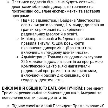
Платники податків більше не будуть обтяжені
десятками мільярдів доларів, витрачених на
прогресивні соціальні експерименти та застарілі
програми.
Під час адміністрації Байдена Міністерство
освіти витратило понад 1 мільярд доларів на
гранти, спрямовані на закріплення
радикальних ідеологій в освіті.
Міністерство освіти Байдена переписало
правила Титулу IX, щоб розширити
визначення дискримінації за «статтю»,
включивши «гендерну ідентичність».
Адміністрація Трампа нещодавно скасувала
226 мільйонів доларів грантів за програмою
Комплексних центрів, які нав’язували
радикальні програми штатам і системам,
включаючи расову дискримінацію та
гендерну ідентичність.
ВИКОНАННЯ ОБІЦЯНОГО БАТЬКАМ І УЧНЯМ
: Президент
Трамп окреслив сміливе бачення для шкіл Америки та
повернення освіти назад до штатів.
Під час своєї кампанії Президент Трамп сказав: «Я