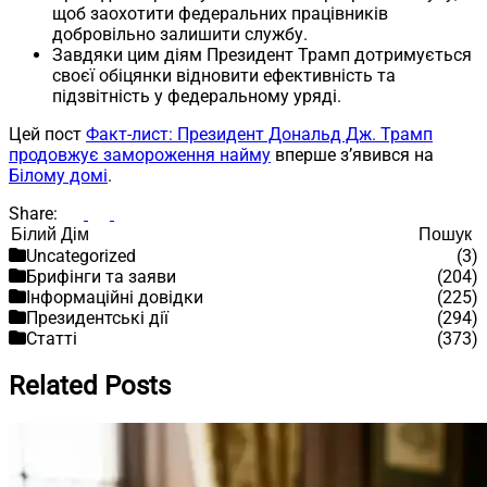
щоб заохотити федеральних працівників
добровільно залишити службу.
Завдяки цим діям Президент Трамп дотримується
своєї обіцянки відновити ефективність та
підзвітність у федеральному уряді.
Цей пост
Факт-лист: Президент Дональд Дж. Трамп
продовжує замороження найму
вперше з’явився на
Білому домі
.
Share:
Пошук
Пошук
Uncategorized
(3)
Брифінги та заяви
(204)
Інформаційні довідки
(225)
Президентські дії
(294)
Статті
(373)
Related Posts