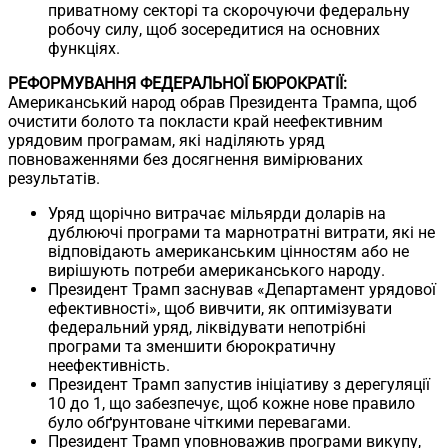
приватному секторі та скорочуючи федеральну
робочу силу, щоб зосередитися на основних
функціях.
РЕФОРМУВАННЯ ФЕДЕРАЛЬНОЇ БЮРОКРАТІЇ:
Американський народ обрав Президента Трампа, щоб
очистити болото та покласти край неефективним
урядовим програмам, які наділяють уряд
повноваженнями без досягнення вимірюваних
результатів.
Уряд щорічно витрачає мільярди доларів на
дублюючі програми та марнотратні витрати, які не
відповідають американським цінностям або не
вирішують потреби американського народу.
Президент Трамп заснував «Департамент урядової
ефективності», щоб вивчити, як оптимізувати
федеральний уряд, ліквідувати непотрібні
програми та зменшити бюрократичну
неефективність.
Президент Трамп запустив ініціативу з дерегуляції
10 до 1, що забезпечує, щоб кожне нове правило
було обґрунтоване чіткими перевагами.
Президент Трамп уповноважив програми викупу,