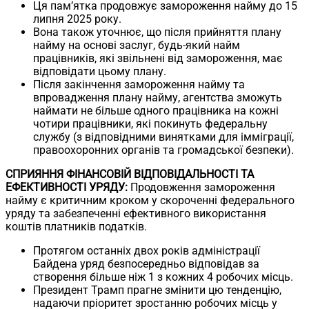
Ця пам’ятка продовжує замороження найму до 15
липня 2025 року.
Вона також уточнює, що після прийняття плану
найму на основі заслуг, будь-який найм
працівників, які звільнені від замороження, має
відповідати цьому плану.
Після закінчення замороження найму та
впровадження плану найму, агентства зможуть
наймати не більше одного працівника на кожні
чотири працівники, які покинуть федеральну
службу (з відповідними винятками для імміграції,
правоохоронних органів та громадської безпеки).
СПРИЯННЯ ФІНАНСОВІЙ ВІДПОВІДАЛЬНОСТІ ТА
ЕФЕКТИВНОСТІ УРЯДУ:
Продовження замороження
найму є критичним кроком у скороченні федерального
уряду та забезпеченні ефективного використання
коштів платників податків.
Протягом останніх двох років адміністрації
Байдена уряд безпосередньо відповідав за
створення більше ніж 1 з кожних 4 робочих місць.
Президент Трамп прагне змінити цю тенденцію,
надаючи пріоритет зростанню робочих місць у