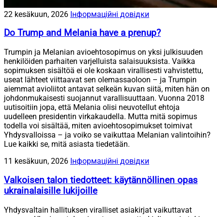
22 kesäkuun, 2026
Інформаційні довідки
Do Trump and Melania have a prenup?
Trumpin ja Melanian avioehtosopimus on yksi julkisuuden
henkilöiden parhaiten varjelluista salaisuuksista. Vaikka
sopimuksen sisältöä ei ole koskaan virallisesti vahvistettu,
useat lähteet viittaavat sen olemassaoloon – ja Trumpin
aiemmat avioliitot antavat selkeän kuvan siitä, miten hän on
johdonmukaisesti suojannut varallisuuttaan. Vuonna 2018
uutisoitiin jopa, että Melania olisi neuvotellut ehtoja
uudelleen presidentin virkakaudella. Mutta mitä sopimus
todella voi sisältää, miten avioehtosopimukset toimivat
Yhdysvalloissa – ja voiko se vaikuttaa Melanian valintoihin?
Lue kaikki se, mitä asiasta tiedetään.
11 kesäkuun, 2026
Інформаційні довідки
Valkoisen talon tiedotteet: käytännöllinen opas
ukrainalaisille lukijoille
Yhdysvaltain hallituksen viralliset asiakirjat vaikuttavat