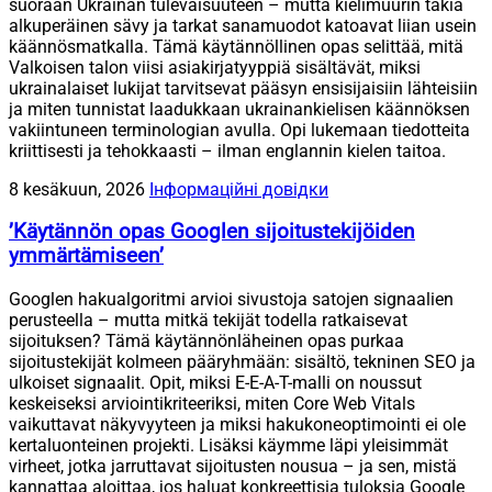
suoraan Ukrainan tulevaisuuteen – mutta kielimuurin takia
alkuperäinen sävy ja tarkat sanamuodot katoavat liian usein
käännösmatkalla. Tämä käytännöllinen opas selittää, mitä
Valkoisen talon viisi asiakirjatyyppiä sisältävät, miksi
ukrainalaiset lukijat tarvitsevat pääsyn ensisijaisiin lähteisiin
ja miten tunnistat laadukkaan ukrainankielisen käännöksen
vakiintuneen terminologian avulla. Opi lukemaan tiedotteita
kriittisesti ja tehokkaasti – ilman englannin kielen taitoa.
8 kesäkuun, 2026
Інформаційні довідки
’Käytännön opas Googlen sijoitustekijöiden
ymmärtämiseen’
Googlen hakualgoritmi arvioi sivustoja satojen signaalien
perusteella – mutta mitkä tekijät todella ratkaisevat
sijoituksen? Tämä käytännönläheinen opas purkaa
sijoitustekijät kolmeen pääryhmään: sisältö, tekninen SEO ja
ulkoiset signaalit. Opit, miksi E-E-A-T-malli on noussut
keskeiseksi arviointikriteeriksi, miten Core Web Vitals
vaikuttavat näkyvyyteen ja miksi hakukoneoptimointi ei ole
kertaluonteinen projekti. Lisäksi käymme läpi yleisimmät
virheet, jotka jarruttavat sijoitusten nousua – ja sen, mistä
kannattaa aloittaa, jos haluat konkreettisia tuloksia Google