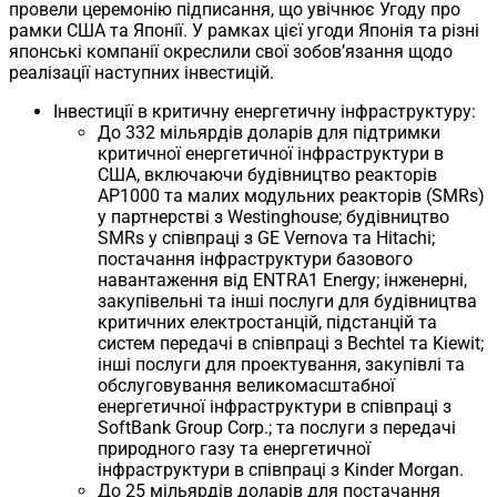
провели церемонію підписання, що увічнює Угоду про
рамки США та Японії. У рамках цієї угоди Японія та різні
японські компанії окреслили свої зобов’язання щодо
реалізації наступних інвестицій.
Інвестиції в критичну енергетичну інфраструктуру:
До 332 мільярдів доларів для підтримки
критичної енергетичної інфраструктури в
США, включаючи будівництво реакторів
AP1000 та малих модульних реакторів (SMRs)
у партнерстві з Westinghouse; будівництво
SMRs у співпраці з GE Vernova та Hitachi;
постачання інфраструктури базового
навантаження від ENTRA1 Energy; інженерні,
закупівельні та інші послуги для будівництва
критичних електростанцій, підстанцій та
систем передачі в співпраці з Bechtel та Kiewit;
інші послуги для проектування, закупівлі та
обслуговування великомасштабної
енергетичної інфраструктури в співпраці з
SoftBank Group Corp.; та послуги з передачі
природного газу та енергетичної
інфраструктури в співпраці з Kinder Morgan.
До 25 мільярдів доларів для постачання