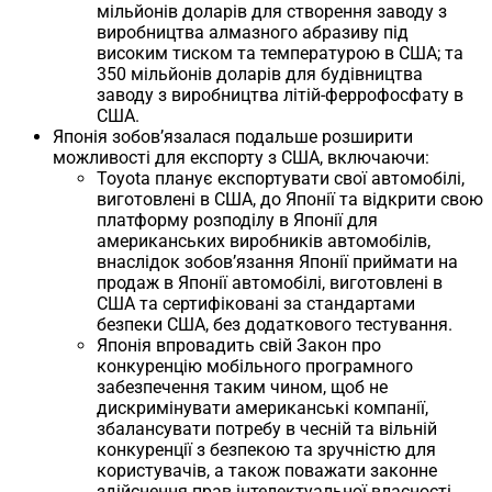
мільйонів доларів для створення заводу з
виробництва алмазного абразиву під
високим тиском та температурою в США; та
350 мільйонів доларів для будівництва
заводу з виробництва літій-феррофосфату в
США.
Японія зобов’язалася подальше розширити
можливості для експорту з США, включаючи:
Toyota планує експортувати свої автомобілі,
виготовлені в США, до Японії та відкрити свою
платформу розподілу в Японії для
американських виробників автомобілів,
внаслідок зобов’язання Японії приймати на
продаж в Японії автомобілі, виготовлені в
США та сертифіковані за стандартами
безпеки США, без додаткового тестування.
Японія впровадить свій Закон про
конкуренцію мобільного програмного
забезпечення таким чином, щоб не
дискримінувати американські компанії,
збалансувати потребу в чесній та вільній
конкуренції з безпекою та зручністю для
користувачів, а також поважати законне
здійснення прав інтелектуальної власності.