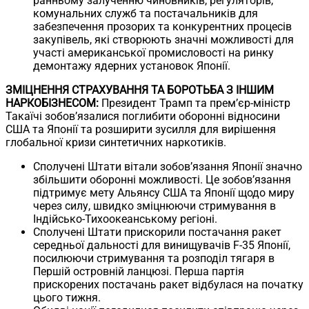
ранньому залученню чиновників, регуляторів,
комунальних служб та постачальників для
забезпечення прозорих та конкурентних процесів
закупівель, які створюють значні можливості для
участі американської промисловості на ринку
демонтажу ядерних установок Японії.
ЗМІЦНЕННЯ СТРАХУВАННЯ ТА БОРОТЬБА З ІНШИМ
НАРКОБІЗНЕСОМ:
Президент Трамп та прем’єр-міністр
Такаїчі зобов’язалися поглибити оборонні відносини
США та Японії та розширити зусилля для вирішення
глобальної кризи синтетичних наркотиків.
Сполучені Штати вітали зобов’язання Японії значно
збільшити оборонні можливості. Це зобов’язання
підтримує мету Альянсу США та Японії щодо миру
через силу, швидко зміцнюючи стримування в
Індійсько-Тихоокеанському регіоні.
Сполучені Штати прискорили постачання ракет
середньої дальності для винищувачів F-35 Японії,
посилюючи стримування та розподіл тягаря в
Першій островній ланцюзі. Перша партія
прискорених постачань ракет відбулася на початку
цього тижня.