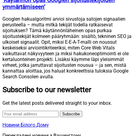
’Käytännön opas Googlen sijoitustekijöiden
ymmärtämiseen’
Googlen hakualgoritmi arvioi sivustoja satojen signaalien
perusteella – mutta mitkä tekijät todella ratkaisevat
sijoituksen? Tämä käytännönläheinen opas purkaa
sijoitustekijät kolmeen pääryhmään: sisältö, tekninen SEO ja
ulkoiset signaalit. Opit, miksi E-E-A-T-malli on noussut
keskeiseksi arviointikriteeriksi, miten Core Web Vitals
vaikuttavat näkyvyyteen ja miksi hakukoneoptimointi ei ole
kertaluonteinen projekti. Lisäksi käymme läpi yleisimmät
virheet, jotka jarruttavat sijoitusten nousua – ja sen, mistä
kannattaa aloittaa, jos haluat konkreettisia tuloksia Google
Search Consolen avulla.
Subscribe to our newsletter
Get the latest posts delivered straight to your inbox.
Subscribe
Новини Білого Дому
Перекладені новини з Вашингтону