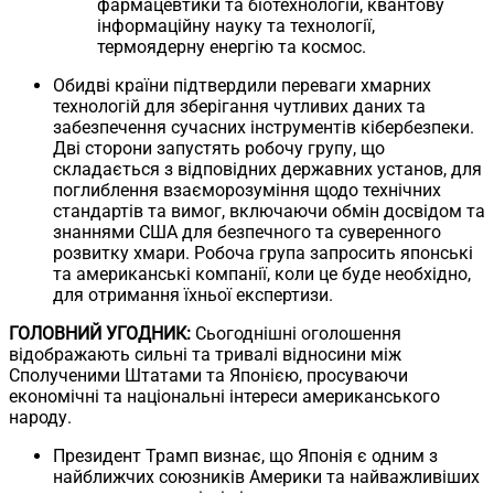
фармацевтики та біотехнологій, квантову
інформаційну науку та технології,
термоядерну енергію та космос.
Обидві країни підтвердили переваги хмарних
технологій для зберігання чутливих даних та
забезпечення сучасних інструментів кібербезпеки.
Дві сторони запустять робочу групу, що
складається з відповідних державних установ, для
поглиблення взаєморозуміння щодо технічних
стандартів та вимог, включаючи обмін досвідом та
знаннями США для безпечного та суверенного
розвитку хмари. Робоча група запросить японські
та американські компанії, коли це буде необхідно,
для отримання їхньої експертизи.
ГОЛОВНИЙ УГОДНИК:
Сьогоднішні оголошення
відображають сильні та тривалі відносини між
Сполученими Штатами та Японією, просуваючи
економічні та національні інтереси американського
народу.
Президент Трамп визнає, що Японія є одним з
найближчих союзників Америки та найважливіших