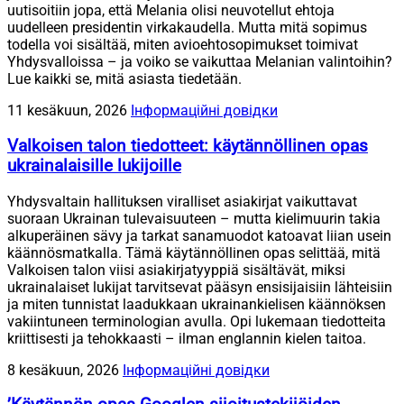
uutisoitiin jopa, että Melania olisi neuvotellut ehtoja
uudelleen presidentin virkakaudella. Mutta mitä sopimus
todella voi sisältää, miten avioehtosopimukset toimivat
Yhdysvalloissa – ja voiko se vaikuttaa Melanian valintoihin?
Lue kaikki se, mitä asiasta tiedetään.
11 kesäkuun, 2026
Інформаційні довідки
Valkoisen talon tiedotteet: käytännöllinen opas
ukrainalaisille lukijoille
Yhdysvaltain hallituksen viralliset asiakirjat vaikuttavat
suoraan Ukrainan tulevaisuuteen – mutta kielimuurin takia
alkuperäinen sävy ja tarkat sanamuodot katoavat liian usein
käännösmatkalla. Tämä käytännöllinen opas selittää, mitä
Valkoisen talon viisi asiakirjatyyppiä sisältävät, miksi
ukrainalaiset lukijat tarvitsevat pääsyn ensisijaisiin lähteisiin
ja miten tunnistat laadukkaan ukrainankielisen käännöksen
vakiintuneen terminologian avulla. Opi lukemaan tiedotteita
kriittisesti ja tehokkaasti – ilman englannin kielen taitoa.
8 kesäkuun, 2026
Інформаційні довідки