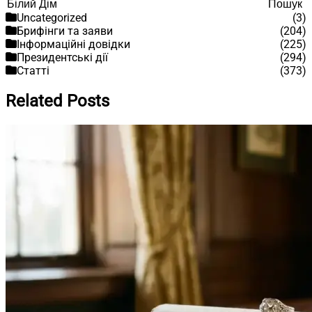
Пошук
Пошук
Uncategorized
(3)
Брифінги та заяви
(204)
Інформаційні довідки
(225)
Президентські дії
(294)
Статті
(373)
Related Posts