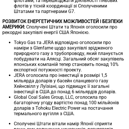
флотами, та перешкоджати діяльності тіньових
флотів у тісній координації зі Сполученими
Штатами та партнерами G7.
РОЗВИТОК ЕНЕРГЕТИЧНИХ МОЖЛИВОСТЕЙ І БЕЗПЕКИ
АМЕРИКИ:
Сполучені Штати та Японія оголосили про
рекордні закупівлі енергії США Японією.
Tokyo Gas та JERA відповідно оголосили про
наміри з Glenfarne щодо закупівлі зрідженого
природного газу з трубопроводу, який планується
побудувати на Алясці. Загальний обсяг закупівель
японських компаній тепер становить понад 10%
експортної потужності проекту.
JERA оголосила про інвестиції в розмірі 1,5
мільярда доларів у басейн сланцевого газу
Хейнсвілл у Луїзіані, що підвищує її загальні
інвестиції в США до понад 6 мільярдів доларів.
Global Coal Sales Group, LLC, оголосила про
багаторічну угоду вартістю понад 100 мільйонів
доларів з Tohoku Electric Power на постачання
термального вугілля з США.
Сполучені Штати вітали намір Японії сприяти