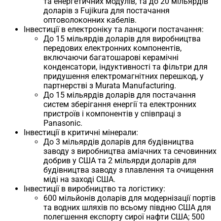
та енергетичних модулів, та до 20 мільярдів
доларів з Fujikura для постачання
оптоволоконних кабелів.
Інвестиції в електроніку та ланцюги постачання:
До 15 мільярдів доларів для виробництва
передових електронних компонентів,
включаючи багатошарові керамічні
конденсатори, індуктивності та фільтри для
придушення електромагнітних перешкод, у
партнерстві з Murata Manufacturing.
До 15 мільярдів доларів для постачання
систем зберігання енергії та електронних
пристроїв і компонентів у співпраці з
Panasonic.
Інвестиції в критичні мінерали:
До 3 мільярдів доларів для будівництва
заводу з виробництва аміачних та сечовинних
добрив у США та 2 мільярди доларів для
будівництва заводу з плавлення та очищення
міді на заході США.
Інвестиції в виробництво та логістику:
600 мільйонів доларів для модернізації портів
та водних шляхів по всьому півдню США для
полегшення експорту сирої нафти США; 500