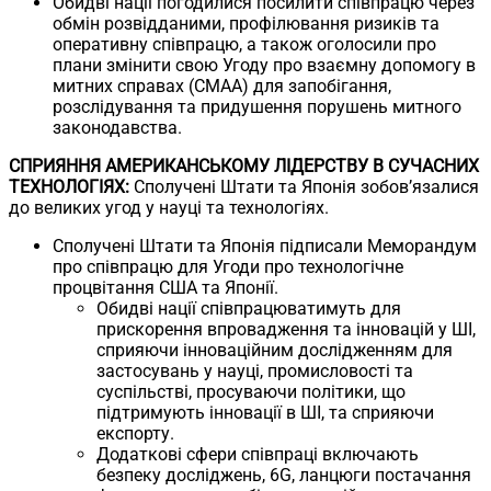
Обидві нації погодилися посилити співпрацю через
обмін розвідданими, профілювання ризиків та
оперативну співпрацю, а також оголосили про
плани змінити свою Угоду про взаємну допомогу в
митних справах (CMAA) для запобігання,
розслідування та придушення порушень митного
законодавства.
СПРИЯННЯ АМЕРИКАНСЬКОМУ ЛІДЕРСТВУ В СУЧАСНИХ
ТЕХНОЛОГІЯХ:
Сполучені Штати та Японія зобов’язалися
до великих угод у науці та технологіях.
Сполучені Штати та Японія підписали Меморандум
про співпрацю для Угоди про технологічне
процвітання США та Японії.
Обидві нації співпрацюватимуть для
прискорення впровадження та інновацій у ШІ,
сприяючи інноваційним дослідженням для
застосувань у науці, промисловості та
суспільстві, просуваючи політики, що
підтримують інновації в ШІ, та сприяючи
експорту.
Додаткові сфери співпраці включають
безпеку досліджень, 6G, ланцюги постачання