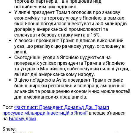
торгових партнерів, і він працював над
поглибленням цих відносин.
У липні президент Трамп оголосив про знакову
економічну та торгову угоду з Японією, в рамках
якої Японія погодилася інвестувати 550 мільярдів
доларів у американські промисловості та
сплачувати базову ставку мита в 15%.
У вересні президент Трамп підписав виконавчий
указ, що реалізує цю рамкову угоду, оголошену в
липні.
Сьогоднішні угоди з Японією будуються на
попередніх успіхах президента Трампа з Японією
та угодах з Малайзією, забезпечуючи сильні угоди,
які вигідні американському народу.
З цією поїздкою в Азію президент Трамп сприяє
більш широкій регіональній співпраці, зміцненню
альянсів та розширенню економічних можливостей
для американських працівників.
Пост
Факт лист: Президент Дональд Дж. Трамп
просуває мільярди інвестицій з Японії
вперше з’явився
на
Білому домі
.
Share: