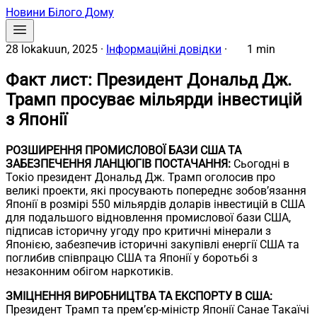
Новини Білого Дому
28 lokakuun, 2025
·
Інформаційні довідки
·
1 min
Факт лист: Президент Дональд Дж.
Трамп просуває мільярди інвестицій
з Японії
РОЗШИРЕННЯ ПРОМИСЛОВОЇ БАЗИ США ТА
ЗАБЕЗПЕЧЕННЯ ЛАНЦЮГІВ ПОСТАЧАННЯ:
Сьогодні в
Токіо президент Дональд Дж. Трамп оголосив про
великі проекти, які просувають попереднє зобов’язання
Японії в розмірі 550 мільярдів доларів інвестицій в США
для подальшого відновлення промислової бази США,
підписав історичну угоду про критичні мінерали з
Японією, забезпечив історичні закупівлі енергії США та
поглибив співпрацю США та Японії у боротьбі з
незаконним обігом наркотиків.
ЗМІЦНЕННЯ ВИРОБНИЦТВА ТА ЕКСПОРТУ В США:
Президент Трамп та прем’єр-міністр Японії Санае Такаїчі