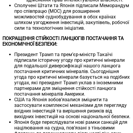
Сполучені Штати та Японія підписали Меморандум
про співпрацю (MOC) для розширення
можливостей суднобудування в обох країнах
шляхом узгодження інвестицій, закупівель, робочої
сили та технологічних ініціатив.
ПОКРАЩЕННЯ СТІЙКОСТІ ЛАНЦЮГІВ ПОСТАЧАННЯ ТА
ЕКОНОМІЧНОЇ БЕЗПЕКИ:
Президент Трамп та прем’єр-міністр Такаїчі
підписали історичну угоду про критичні мінерали
для подальшої диверсифікації нашого ланцюга
постачання критичних мінералів. Сьогоднішня
угода про критичні мінерали базується на подібних
угодах, які президент Трамп уклав з іноземними
партнерами для зміцнення стійкості ланцюга
постачання мінералів Америки.
США та Японія зобов’язалися зміцнити та
застосувати комплексні механізми для перегляду
вхідних інвестицій та вирішення ризиків від
вихідних інвестицій на основі національної безпеки.
Японія буде переслідувати нові рамки санкцій для
націлювання на судна, пов’язані з тіньовими