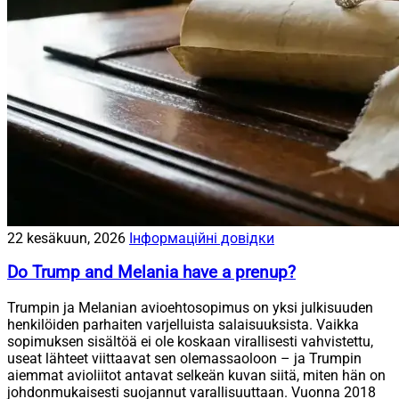
22 kesäkuun, 2026
Інформаційні довідки
Do Trump and Melania have a prenup?
Trumpin ja Melanian avioehtosopimus on yksi julkisuuden
henkilöiden parhaiten varjelluista salaisuuksista. Vaikka
sopimuksen sisältöä ei ole koskaan virallisesti vahvistettu,
useat lähteet viittaavat sen olemassaoloon – ja Trumpin
aiemmat avioliitot antavat selkeän kuvan siitä, miten hän on
johdonmukaisesti suojannut varallisuuttaan. Vuonna 2018