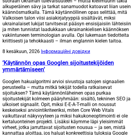
suoraan Ukrainan tulevaisuuteen – mutta kielimuurin takia
alkuperäinen sävy ja tarkat sanamuodot katoavat liian usein
käännösmatkalla. Tämä käytännöllinen opas selittää, mitä
Valkoisen talon viisi asiakirjatyyppiä sisältävät, miksi
ukrainalaiset lukijat tarvitsevat pääsyn ensisijaisiin lähteisiin
ja miten tunnistat laadukkaan ukrainankielisen käännöksen
vakiintuneen terminologian avulla. Opi lukemaan tiedotteita
kriittisesti ja tehokkaasti – ilman englannin kielen taitoa.
8 kesäkuun, 2026
Інформаційні довідки
’Käytännön opas Googlen sijoitustekijöiden
ymmärtämiseen’
Googlen hakualgoritmi arvioi sivustoja satojen signaalien
perusteella – mutta mitkä tekijät todella ratkaisevat
sijoituksen? Tämä käytännönläheinen opas purkaa
sijoitustekijät kolmeen pääryhmään: sisältö, tekninen SEO ja
ulkoiset signaalit. Opit, miksi E-E-A-T-malli on noussut
keskeiseksi arviointikriteeriksi, miten Core Web Vitals
vaikuttavat näkyvyyteen ja miksi hakukoneoptimointi ei ole
kertaluonteinen projekti. Lisäksi käymme läpi yleisimmät
virheet, jotka jarruttavat sijoitusten nousua – ja sen, mistä
kannattaa aloittaa, jos haluat konkreettisia tuloksia Google