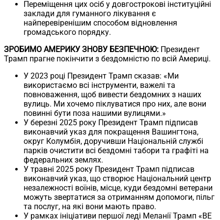
Переміщення цих осіб у довгострокові інституційні
заклади для гуманного лікування є
найперевіренішим способом відновлення
громадського порядку.
ЗРОБИМО АМЕРИКУ ЗНОВУ БЕЗПЕЧНОЮ:
Президент
Трамп прагне покінчити з бездомністю по всій Америці.
У 2023 році Президент Трамп сказав: «Ми
використаємо всі інструменти, важелі та
повноваження, щоб вивести бездомних з наших
вулиць. Ми хочемо піклуватися про них, але вони
повинні бути поза нашими вулицями.»
У березні 2025 року Президент Трамп підписав
виконавчий указ для покращення Вашингтона,
округ Колумбія, доручивши Національній службі
парків очистити всі бездомні табори та графіті на
федеральних землях.
У травні 2025 року Президент Трамп підписав
виконавчий указ, що створює Національний центр
незалежності воїнів, місце, куди бездомні ветерани
можуть звертатися за отриманням допомоги, пільг
та послуг, на які вони мають право.
У рамках ініціативи першої леді Меланії Трамп «BE