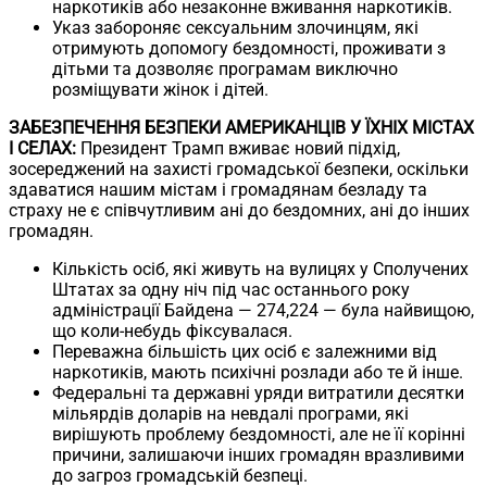
наркотиків або незаконне вживання наркотиків.
Указ забороняє сексуальним злочинцям, які
отримують допомогу бездомності, проживати з
дітьми та дозволяє програмам виключно
розміщувати жінок і дітей.
ЗАБЕЗПЕЧЕННЯ БЕЗПЕКИ АМЕРИКАНЦІВ У ЇХНІХ МІСТАХ
І СЕЛАХ:
Президент Трамп вживає новий підхід,
зосереджений на захисті громадської безпеки, оскільки
здаватися нашим містам і громадянам безладу та
страху не є співчутливим ані до бездомних, ані до інших
громадян.
Кількість осіб, які живуть на вулицях у Сполучених
Штатах за одну ніч під час останнього року
адміністрації Байдена — 274,224 — була найвищою,
що коли-небудь фіксувалася.
Переважна більшість цих осіб є залежними від
наркотиків, мають психічні розлади або те й інше.
Федеральні та державні уряди витратили десятки
мільярдів доларів на невдалі програми, які
вирішують проблему бездомності, але не її корінні
причини, залишаючи інших громадян вразливими
до загроз громадській безпеці.