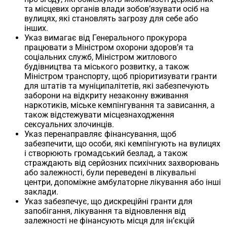
та місцевих органів влади зобов’язувати осіб на
вулицях, які становлять загрозу для себе або
інших.
Указ вимагає від Генерального прокурора
працювати з Міністром охорони здоров’я та
соціальних служб, Міністром житлового
будівництва та міського розвитку, а також
Міністром транспорту, щоб пріоритизувати гранти
для штатів та муніципалітетів, які забезпечують
заборони на відкриту незаконну вживання
наркотиків, міське кемпінгування та зависання, а
також відстежувати місцезнаходження
сексуальних злочинців.
Указ перенаправляє фінансування, щоб
забезпечити, що особи, які кемпінгують на вулицях
і створюють громадський безлад, а також
страждають від серйозних психічних захворювань
або залежності, були переведені в лікувальні
центри, допоміжне амбулаторне лікування або інші
заклади.
Указ забезпечує, що дискреційні гранти для
запобігання, лікування та відновлення від
залежності не фінансують місця для ін’єкцій