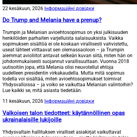
22 kesäkuun, 2026
Інформаційні довідки
Do Trump and Melania have a prenup?
Trumpin ja Melanian avioehtosopimus on yksi julkisuuden
henkilöiden parhaiten varjelluista salaisuuksista. Vaikka
sopimuksen sisältöä ei ole koskaan virallisesti vahvistettu,
useat lähteet viittaavat sen olemassaoloon – ja Trumpin
aiemmat avioliitot antavat selkeän kuvan siitä, miten hän on
johdonmukaisesti suojannut varallisuuttaan. Vuonna 2018
uutisoitiin jopa, että Melania olisi neuvotellut ehtoja
uudelleen presidentin virkakaudella. Mutta mitä sopimus
todella voi sisältää, miten avioehtosopimukset toimivat
Yhdysvalloissa – ja voiko se vaikuttaa Melanian valintoihin?
Lue kaikki se, mitä asiasta tiedetään.
11 kesäkuun, 2026
Інформаційні довідки
Valkoisen talon tiedotteet: käytännöllinen opas
ukrainalaisille lukijoille
Yhdysvaltain hallituksen viralliset asiakirjat vaikuttavat