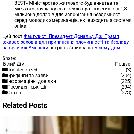
BEST» Міністерство житлового будівництва та
міського розвитку оголосило про інвестицію в 1,8
мільйона доларів для запобігання бездомності
серед молодих американців, які виходять з системи
опіки.
Цей пост
Факт-лист: Президент Дональд Дж. Трамп
вживає заходів для припинення злочинності та безладу
на вулицях Америки
вперше з’явився на
Білому домі
.
Share:
Пошук
Пошук
Uncategorized
(3)
Брифінги та заяви
(204)
Інформаційні довідки
(225)
Президентські дії
(294)
Статті
(373)
Related Posts