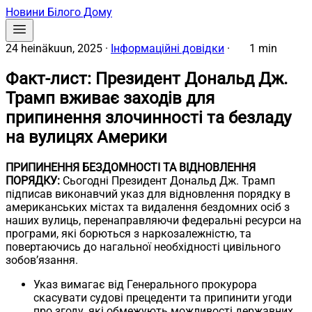
Новини Білого Дому
24 heinäkuun, 2025
·
Інформаційні довідки
·
1 min
Факт-лист: Президент Дональд Дж.
Трамп вживає заходів для
припинення злочинності та безладу
на вулицях Америки
ПРИПИНЕННЯ БЕЗДОМНОСТІ ТА ВІДНОВЛЕННЯ
ПОРЯДКУ:
Сьогодні Президент Дональд Дж. Трамп
підписав виконавчий указ для відновлення порядку в
американських містах та видалення бездомних осіб з
наших вулиць, перенаправляючи федеральні ресурси на
програми, які борються з наркозалежністю, та
повертаючись до нагальної необхідності цивільного
зобов’язання.
Указ вимагає від Генерального прокурора
скасувати судові прецеденти та припинити угоди
про згоду, які обмежують можливості державних