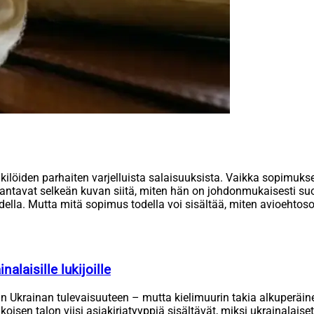
öiden parhaiten varjelluista salaisuuksista. Vaikka sopimuksen s
antavat selkeän kuvan siitä, miten hän on johdonmukaisesti suoj
udella. Mutta mitä sopimus todella voi sisältää, miten avioehto
alaisille lukijoille
raan Ukrainan tulevaisuuteen – mutta kielimuurin takia alkuperäi
en talon viisi asiakirjatyyppiä sisältävät, miksi ukrainalaiset l