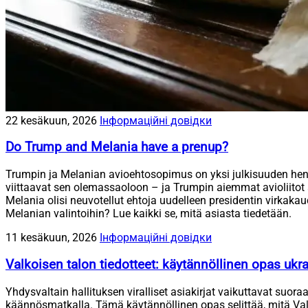
22 kesäkuun, 2026
Інформаційні довідки
Do Trump and Melania have a prenup?
Trumpin ja Melanian avioehtosopimus on yksi julkisuuden henkil
viittaavat sen olemassaoloon – ja Trumpin aiemmat avioliitot 
Melania olisi neuvotellut ehtoja uudelleen presidentin virkaka
Melanian valintoihin? Lue kaikki se, mitä asiasta tiedetään.
11 kesäkuun, 2026
Інформаційні довідки
Valkoisen talon tiedotteet: käytännöllinen opas ukrain
Yhdysvaltain hallituksen viralliset asiakirjat vaikuttavat suo
käännösmatkalla. Tämä käytännöllinen opas selittää, mitä Valkois