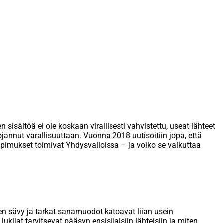
isältöä ei ole koskaan virallisesti vahvistettu, useat lähteet
annut varallisuuttaan. Vuonna 2018 uutisoitiin jopa, että
sopimukset toimivat Yhdysvalloissa – ja voiko se vaikuttaa
nen sävy ja tarkat sanamuodot katoavat liian usein
ukijat tarvitsevat pääsyn ensisijaisiin lähteisiin ja miten