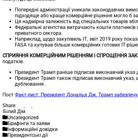
Попередні адміністрації уникали законодавчих вим
підходяще або краще комерційне рішення могло б з
Ця надмірна залежність від спеціальних товарів зб
Федеральні агентства витрачають кошти платників п
приватного сектора.
Наприклад, щодо закупівель ІТ, звіт 2019 року пока
FASA та купував більше комерційних готових ІТ-ріше
СПРИЯННЯ КОМЕРЦІЙНИМ РІШЕННЯМ І СПРОЩЕННЯ ЗАК
податків.
Президент Трамп раніше підписав виконавчий указ д
Президент Трамп також підписав виконавчий указ, що
дублювання.
Пост
Факт-лист: Президент Дональд Дж. Трамп забезпечу
Share:
Пошук
Uncategorized
Брифінги та заяви
Інформаційні довідки
Президентські дії