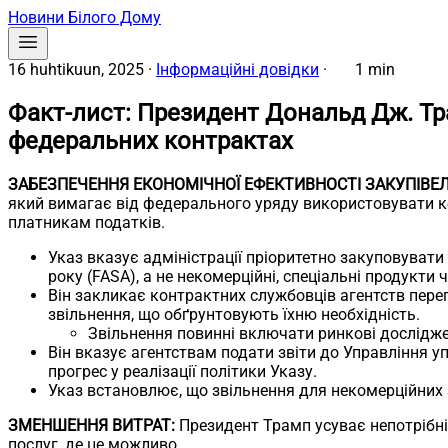
Новини Білого Дому
16 huhtikuun, 2025
·
Інформаційні довідки
·
1 min
Факт-лист: Президент Дональд Дж. Тр
федеральних контрактах
ЗАБЕЗПЕЧЕННЯ ЕКОНОМІЧНОЇ ЕФЕКТИВНОСТІ ЗАКУПІВЕЛ
який вимагає від федерального уряду використовувати к
платникам податків.
Указ вказує адміністрації пріоритетно закуповуват
року (FASA), а не некомерційні, спеціальні продукти 
Він закликає контрактних службовців агентств перег
звільнення, що обґрунтовують їхню необхідність.
Звільнення повинні включати ринкові дослідже
Він вказує агентствам подати звіти до Управління 
прогрес у реалізації політики Указу.
Указ встановлює, що звільнення для некомерційних з
ЗМЕНШЕННЯ ВИТРАТ:
Президент Трамп усуває непотрібні 
послуг, де це можливо.