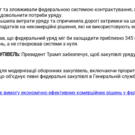
ог та зловживали федеральною системою контрактування, з
адовольнити потреби уряду.
ільшила витрати уряду та спричинила дорогі затримки на 
одатків на некомерційні рішення, які не використовують 
зав, що федеральний уряд міг би заощадити приблизно 345 
нь, а не створював системи з нуля.
УПІВЕЛЬ:
Президент Трамп забезпечує, щоб закупівлі уря
ля модернізації оборонних закупівель, включаючи пріорит
 об’єднує певні федеральні закупівлі в Генеральній службі
є вимогу економічно ефективних комерційних рішень у фе