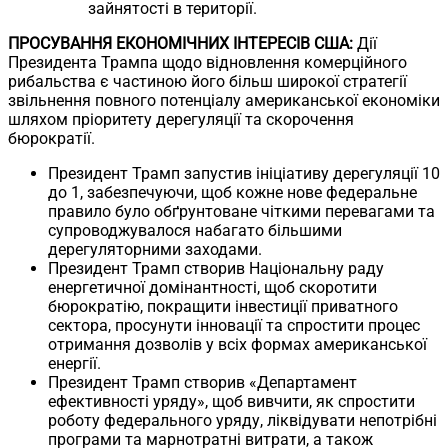
зайнятості в території.
ПРОСУВАННЯ ЕКОНОМІЧНИХ ІНТЕРЕСІВ США:
Дії
Президента Трампа щодо відновлення комерційного
рибальства є частиною його більш широкої стратегії
звільнення повного потенціалу американської економіки
шляхом пріоритету дерегуляції та скорочення
бюрократії.
Президент Трамп запустив ініціативу дерегуляції 10
до 1, забезпечуючи, щоб кожне нове федеральне
правило було обґрунтоване чіткими перевагами та
супроводжувалося набагато більшими
дерегуляторними заходами.
Президент Трамп створив Національну раду
енергетичної домінантності, щоб скоротити
бюрократію, покращити інвестиції приватного
сектора, просунути інновації та спростити процес
отримання дозволів у всіх формах американської
енергії.
Президент Трамп створив «Департамент
ефективності уряду», щоб вивчити, як спростити
роботу федерального уряду, ліквідувати непотрібні
програми та марнотратні витрати, а також