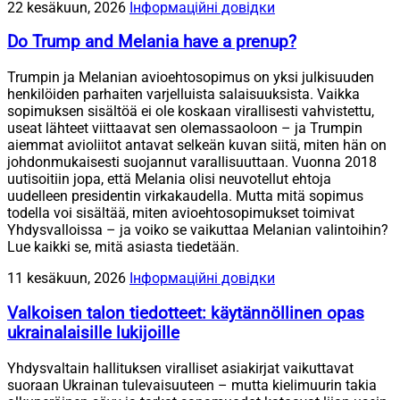
22 kesäkuun, 2026
Інформаційні довідки
Do Trump and Melania have a prenup?
Trumpin ja Melanian avioehtosopimus on yksi julkisuuden
henkilöiden parhaiten varjelluista salaisuuksista. Vaikka
sopimuksen sisältöä ei ole koskaan virallisesti vahvistettu,
useat lähteet viittaavat sen olemassaoloon – ja Trumpin
aiemmat avioliitot antavat selkeän kuvan siitä, miten hän on
johdonmukaisesti suojannut varallisuuttaan. Vuonna 2018
uutisoitiin jopa, että Melania olisi neuvotellut ehtoja
uudelleen presidentin virkakaudella. Mutta mitä sopimus
todella voi sisältää, miten avioehtosopimukset toimivat
Yhdysvalloissa – ja voiko se vaikuttaa Melanian valintoihin?
Lue kaikki se, mitä asiasta tiedetään.
11 kesäkuun, 2026
Інформаційні довідки
Valkoisen talon tiedotteet: käytännöllinen opas
ukrainalaisille lukijoille
Yhdysvaltain hallituksen viralliset asiakirjat vaikuttavat
suoraan Ukrainan tulevaisuuteen – mutta kielimuurin takia