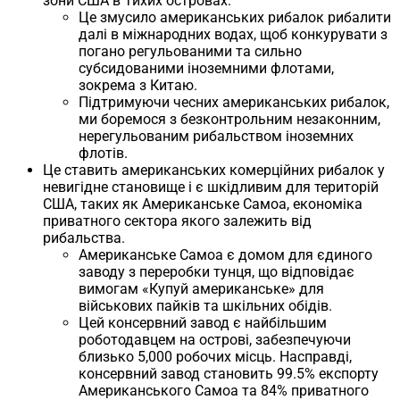
зони США в Тихих островах.
Це змусило американських рибалок рибалити
далі в міжнародних водах, щоб конкурувати з
погано регульованими та сильно
субсидованими іноземними флотами,
зокрема з Китаю.
Підтримуючи чесних американських рибалок,
ми боремося з безконтрольним незаконним,
нерегульованим рибальством іноземних
флотів.
Це ставить американських комерційних рибалок у
невигідне становище і є шкідливим для територій
США, таких як Американське Самоа, економіка
приватного сектора якого залежить від
рибальства.
Американське Самоа є домом для єдиного
заводу з переробки тунця, що відповідає
вимогам «Купуй американське» для
військових пайків та шкільних обідів.
Цей консервний завод є найбільшим
роботодавцем на острові, забезпечуючи
близько 5,000 робочих місць. Насправді,
консервний завод становить 99.5% експорту
Американського Самоа та 84% приватного