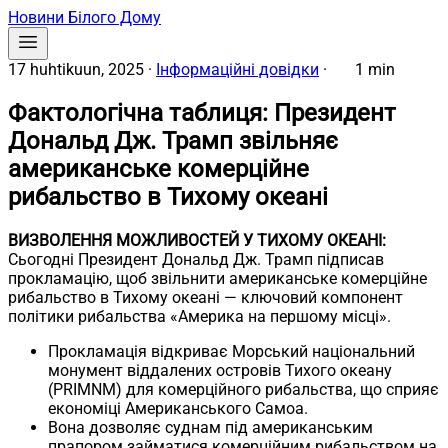
Новини Білого Дому
17 huhtikuun, 2025
·
Інформаційні довідки
·
1 min
Фактологічна таблиця: Президент
Дональд Дж. Трамп звільняє
американське комерційне
рибальство в Тихому океані
ВИЗВОЛЕННЯ МОЖЛИВОСТЕЙ У ТИХОМУ ОКЕАНІ:
Сьогодні Президент Дональд Дж. Трамп підписав
прокламацію, щоб звільнити американське комерційне
рибальство в Тихому океані — ключовий компонент
політики рибальства «Америка на першому місці».
Прокламація відкриває Морський національний
монумент віддалених островів Тихого океану
(PRIMNM) для комерційного рибальства, що сприяє
економіці Американського Самоа.
Вона дозволяє суднам під американським
прапором займатися комерційним рибальством на