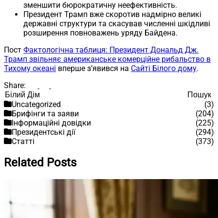
зменшити бюрократичну неефективність.
Президент Трамп вже скоротив надмірно великі
державні структури та скасував численні шкідливі
розширення повноважень уряду Байдена.
Пост
Фактологічна таблиця: Президент Дональд Дж.
Трамп звільняє американське комерційне рибальство в
Тихому океані
вперше з’явився на
Сайті Білого дому
.
Share:
Пошук
Пошук
Uncategorized
(3)
Брифінги та заяви
(204)
Інформаційні довідки
(225)
Президентські дії
(294)
Статті
(373)
Related Posts