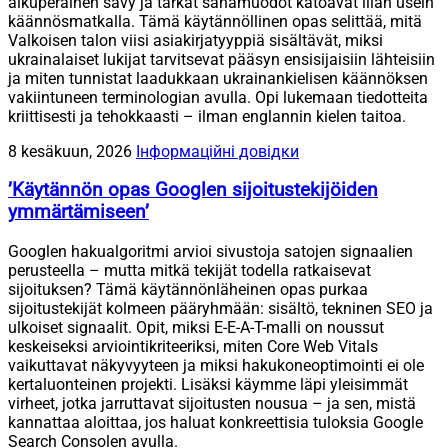
alkuperäinen sävy ja tarkat sanamuodot katoavat liian usein
käännösmatkalla. Tämä käytännöllinen opas selittää, mitä
Valkoisen talon viisi asiakirjatyyppiä sisältävät, miksi
ukrainalaiset lukijat tarvitsevat pääsyn ensisijaisiin lähteisiin
ja miten tunnistat laadukkaan ukrainankielisen käännöksen
vakiintuneen terminologian avulla. Opi lukemaan tiedotteita
kriittisesti ja tehokkaasti – ilman englannin kielen taitoa.
8 kesäkuun, 2026
Інформаційні довідки
’Käytännön opas Googlen sijoitustekijöiden
ymmärtämiseen’
Googlen hakualgoritmi arvioi sivustoja satojen signaalien
perusteella – mutta mitkä tekijät todella ratkaisevat
sijoituksen? Tämä käytännönläheinen opas purkaa
sijoitustekijät kolmeen pääryhmään: sisältö, tekninen SEO ja
ulkoiset signaalit. Opit, miksi E-E-A-T-malli on noussut
keskeiseksi arviointikriteeriksi, miten Core Web Vitals
vaikuttavat näkyvyyteen ja miksi hakukoneoptimointi ei ole
kertaluonteinen projekti. Lisäksi käymme läpi yleisimmät
virheet, jotka jarruttavat sijoitusten nousua – ja sen, mistä
kannattaa aloittaa, jos haluat konkreettisia tuloksia Google
Search Consolen avulla.