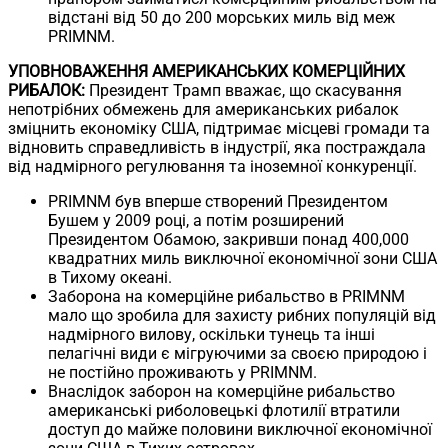
відстані від 50 до 200 морських миль від меж
PRIMNM.
УПОВНОВАЖЕННЯ АМЕРИКАНСЬКИХ КОМЕРЦІЙНИХ
РИБАЛОК:
Президент Трамп вважає, що скасування
непотрібних обмежень для американських рибалок
зміцнить економіку США, підтримає місцеві громади та
відновить справедливість в індустрії, яка постраждала
від надмірного регулювання та іноземної конкуренції.
PRIMNM був вперше створений Президентом
Бушем у 2009 році, а потім розширений
Президентом Обамою, закривши понад 400,000
квадратних миль виключної економічної зони США
в Тихому океані.
Заборона на комерційне рибальство в PRIMNM
мало що зробила для захисту рибних популяцій від
надмірного вилову, оскільки тунець та інші
пелагічні види є мігруючими за своєю природою і
не постійно проживають у PRIMNM.
Внаслідок заборон на комерційне рибальство
американські риболовецькі флотилії втратили
доступ до майже половини виключної економічної