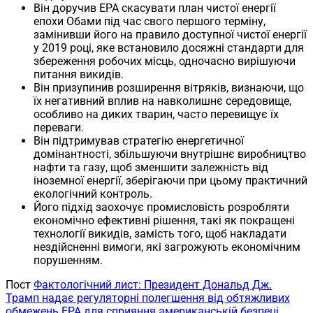
Він доручив EPA скасувати план чистої енергії
епохи Обами під час свого першого терміну,
замінивши його на правило доступної чистої енергії
у 2019 році, яке встановило досяжні стандарти для
збереження робочих місць, одночасно вирішуючи
питання викидів.
Він призупинив розширення вітряків, визнаючи, що
їх негативний вплив на навколишнє середовище,
особливо на диких тварин, часто перевищує їх
переваги.
Він підтримував стратегію енергетичної
домінантності, збільшуючи внутрішнє виробництво
нафти та газу, щоб зменшити залежність від
іноземної енергії, зберігаючи при цьому практичний
екологічний контроль.
Його підхід заохочує промисловість розробляти
економічно ефективні рішення, такі як покращені
технології викидів, замість того, щоб накладати
нездійсненні вимоги, які загрожують економічним
порушенням.
Пост
Фактологічний лист: Президент Дональд Дж.
Трамп надає регуляторні полегшення від обтяжливих
обмежень EPA для сприяння американській безпеці