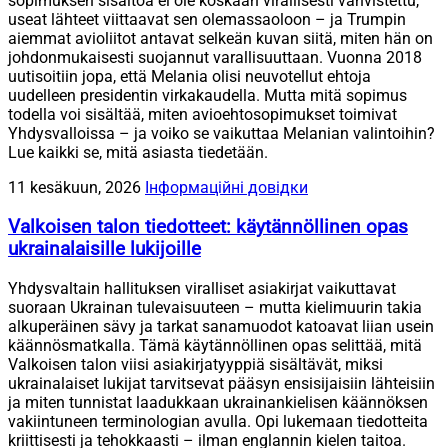
sopimuksen sisältöä ei ole koskaan virallisesti vahvistettu,
useat lähteet viittaavat sen olemassaoloon – ja Trumpin
aiemmat avioliitot antavat selkeän kuvan siitä, miten hän on
johdonmukaisesti suojannut varallisuuttaan. Vuonna 2018
uutisoitiin jopa, että Melania olisi neuvotellut ehtoja
uudelleen presidentin virkakaudella. Mutta mitä sopimus
todella voi sisältää, miten avioehtosopimukset toimivat
Yhdysvalloissa – ja voiko se vaikuttaa Melanian valintoihin?
Lue kaikki se, mitä asiasta tiedetään.
11 kesäkuun, 2026
Інформаційні довідки
Valkoisen talon tiedotteet: käytännöllinen opas
ukrainalaisille lukijoille
Yhdysvaltain hallituksen viralliset asiakirjat vaikuttavat
suoraan Ukrainan tulevaisuuteen – mutta kielimuurin takia
alkuperäinen sävy ja tarkat sanamuodot katoavat liian usein
käännösmatkalla. Tämä käytännöllinen opas selittää, mitä
Valkoisen talon viisi asiakirjatyyppiä sisältävät, miksi
ukrainalaiset lukijat tarvitsevat pääsyn ensisijaisiin lähteisiin
ja miten tunnistat laadukkaan ukrainankielisen käännöksen
vakiintuneen terminologian avulla. Opi lukemaan tiedotteita
kriittisesti ja tehokkaasti – ilman englannin kielen taitoa.