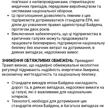
пов’язані з напівпровідниками, стерилізацією
медичних приладів, передовим виробництвом та
системами національної оборони.
Ці проголошення дозволяють певним з цих
підприємств дотримуватися стандартів EPA, які
діяли до ухвалення правил адміністрації Байдена,
протягом двох років.
Виключення забезпечують, що ці підприємства в
критичних галузях можуть продовжувати
працювати безперервно, підтримуючи національну
безпеку без значних витрат на дотримання, в
деяких випадках, недосяжних вимог.
ЗНИЖЕННЯ ОБТЯЖЛИВИХ ОБМЕЖЕНЬ:
Президент
Трамп визнає, що надмірно обмежувальні екологічні
регуляції підривають надійність енергетики Америки,
економічну життєздатність та національну безпеку.
Стандарти викидів епохи Байдена накладають
дорогі та, в деяких випадках, недосяжні вимоги на
ці галузі, які є важливими для національних
інтересів.
Технології, необхідні для дотримання цих
стандартів епохи Байдена, в багатьох випадках не