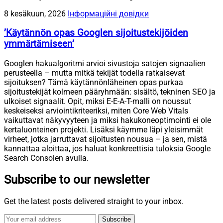
8 kesäkuun, 2026
Інформаційні довідки
’Käytännön opas Googlen sijoitustekijöiden
ymmärtämiseen’
Googlen hakualgoritmi arvioi sivustoja satojen signaalien
perusteella – mutta mitkä tekijät todella ratkaisevat
sijoituksen? Tämä käytännönläheinen opas purkaa
sijoitustekijät kolmeen pääryhmään: sisältö, tekninen SEO ja
ulkoiset signaalit. Opit, miksi E-E-A-T-malli on noussut
keskeiseksi arviointikriteeriksi, miten Core Web Vitals
vaikuttavat näkyvyyteen ja miksi hakukoneoptimointi ei ole
kertaluonteinen projekti. Lisäksi käymme läpi yleisimmät
virheet, jotka jarruttavat sijoitusten nousua – ja sen, mistä
kannattaa aloittaa, jos haluat konkreettisia tuloksia Google
Search Consolen avulla.
Subscribe to our newsletter
Get the latest posts delivered straight to your inbox.
Subscribe