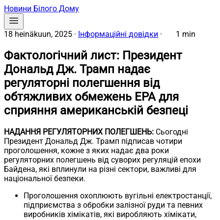
Новини Білого Дому
18 heinäkuun, 2025
·
Інформаційні довідки
·
1 min
Фактологічний лист: Президент
Дональд Дж. Трамп надає
регуляторні полегшення від
обтяжливих обмежень EPA для
сприяння американській безпеці
НАДАННЯ РЕГУЛЯТОРНИХ ПОЛЕГШЕНЬ:
Сьогодні
Президент Дональд Дж. Трамп підписав чотири
проголошення, кожне з яких надає два роки
регуляторних полегшень від суворих регуляцій епохи
Байдена, які вплинули на різні сектори, важливі для
національної безпеки.
Проголошення охоплюють вугільні електростанції,
підприємства з обробки залізної руди та певних
виробників хімікатів, які виробляють хімікати,