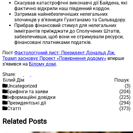
Скасував катастрофічні виконавчі дії Байдена, які
фактично відкрили наш південний кордон.
Затримав найнебезпечніших нелегальних
злочинців у в’язницях Гуантанамо та Сальвадору.
Прибрав фінансовий стимул для нелегальних
іммігрантів приїжджати до Сполучених Штатів,
забезпечивши, щоб вони не отримували ресурси,
фінансовані платниками податків.
Пост
Фактологічний лист: Президент Дональд Дж.
Трамп засновує Проект «Повернення додому»
вперше
з’явився на
Білому домі
.
Share:
Пошук
Пошук
Uncategorized
(3)
Брифінги та заяви
(204)
Інформаційні довідки
(225)
Президентські дії
(294)
Статті
(373)
Related Posts