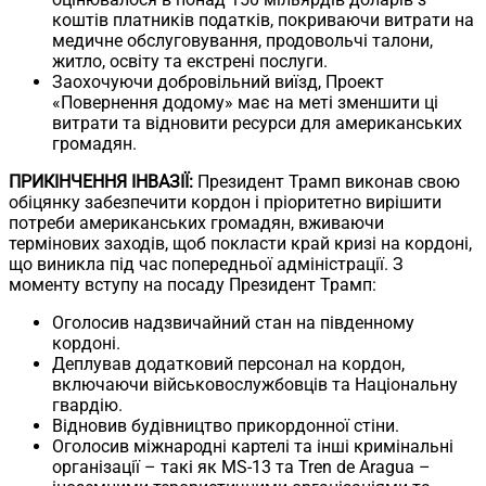
коштів платників податків, покриваючи витрати на
медичне обслуговування, продовольчі талони,
житло, освіту та екстрені послуги.
Заохочуючи добровільний виїзд, Проект
«Повернення додому» має на меті зменшити ці
витрати та відновити ресурси для американських
громадян.
ПРИКІНЧЕННЯ ІНВАЗІЇ:
Президент Трамп виконав свою
обіцянку забезпечити кордон і пріоритетно вирішити
потреби американських громадян, вживаючи
термінових заходів, щоб покласти край кризі на кордоні,
що виникла під час попередньої адміністрації. З
моменту вступу на посаду Президент Трамп:
Оголосив надзвичайний стан на південному
кордоні.
Деплував додатковий персонал на кордон,
включаючи військовослужбовців та Національну
гвардію.
Відновив будівництво прикордонної стіни.
Оголосив міжнародні картелі та інші кримінальні
організації – такі як MS-13 та Tren de Aragua –