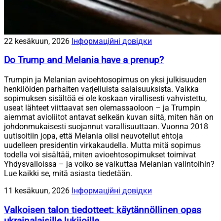
22 kesäkuun, 2026
Інформаційні довідки
Do Trump and Melania have a prenup?
Trumpin ja Melanian avioehtosopimus on yksi julkisuuden
henkilöiden parhaiten varjelluista salaisuuksista. Vaikka
sopimuksen sisältöä ei ole koskaan virallisesti vahvistettu,
useat lähteet viittaavat sen olemassaoloon – ja Trumpin
aiemmat avioliitot antavat selkeän kuvan siitä, miten hän on
johdonmukaisesti suojannut varallisuuttaan. Vuonna 2018
uutisoitiin jopa, että Melania olisi neuvotellut ehtoja
uudelleen presidentin virkakaudella. Mutta mitä sopimus
todella voi sisältää, miten avioehtosopimukset toimivat
Yhdysvalloissa – ja voiko se vaikuttaa Melanian valintoihin?
Lue kaikki se, mitä asiasta tiedetään.
11 kesäkuun, 2026
Інформаційні довідки
Valkoisen talon tiedotteet: käytännöllinen opas
ukrainalaisille lukijoille