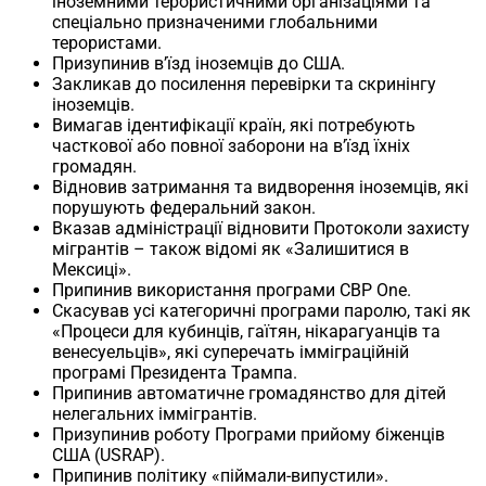
іноземними терористичними організаціями та
спеціально призначеними глобальними
терористами.
Призупинив в’їзд іноземців до США.
Закликав до посилення перевірки та скринінгу
іноземців.
Вимагав ідентифікації країн, які потребують
часткової або повної заборони на в’їзд їхніх
громадян.
Відновив затримання та видворення іноземців, які
порушують федеральний закон.
Вказав адміністрації відновити Протоколи захисту
мігрантів – також відомі як «Залишитися в
Мексиці».
Припинив використання програми CBP One.
Скасував усі категоричні програми паролю, такі як
«Процеси для кубинців, гаїтян, нікарагуанців та
венесуельців», які суперечать імміграційній
програмі Президента Трампа.
Припинив автоматичне громадянство для дітей
нелегальних іммігрантів.
Призупинив роботу Програми прийому біженців
США (USRAP).
Припинив політику «піймали-випустили».