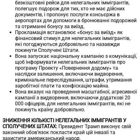
безкоштовні рейси для нелегальних іммігрантів,
полегшує подорож для тих, хто не має дійсних
документів, і пропонує послуги консьєржа в
аеропортах для допомоги в бронюванні подорожей
та отриманні бонусу за виїзд.
Прокламація встановлює «бонус за виїзд» як
фінансовий стимул для нелегальних іммігрантів,
які погоджуються добровільно та назавжди
покинути Сполучені Штати.
Вона запускає національну кампанію з комунікації,
щоб інформувати нелегальних іммігрантів про
програму Проекту «Повернення додому» та
наслідки залишення, включаючи видворення,
кримінальне переслідування, штрафи, утримання
заробітної плати та конфіскацію майна.
Вона вказує на проведення масштабної, агресивної
кампанії з видворення, включаючи додаткові 20
000 офіцерів, для нелегальних іммігрантів, які не
покинуть країну добровільно.
ЗНИЖЕННЯ КІЛЬКІСТІ НЕЛЕГАЛЬНИХ ІММІГРАНТІВ У
СПОЛУЧЕНИХ ШТАТАХ:
Президент Трамп виконує свій
законний обов’язок покласти край цій інвазії та
захистити американський народ.