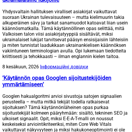
Yhdysvaltain hallituksen viralliset asiakirjat vaikuttavat
suoraan Ukrainan tulevaisuuteen – mutta kielimuurin takia
alkuperäinen sävy ja tarkat sanamuodot katoavat liian usein
käännösmatkalla. Tämä käytännöllinen opas selittää, mitä
Valkoisen talon viisi asiakirjatyyppiä sisältävät, miksi
ukrainalaiset lukijat tarvitsevat pääsyn ensisijaisiin lähteisiin
ja miten tunnistat laadukkaan ukrainankielisen käännöksen
vakiintuneen terminologian avulla. Opi lukemaan tiedotteita
kriittisesti ja tehokkaasti – ilman englannin kielen taitoa.
8 kesäkuun, 2026
Інформаційні довідки
’Käytännön opas Googlen sijoitustekijöiden
ymmärtämiseen’
Googlen hakualgoritmi arvioi sivustoja satojen signaalien
perusteella – mutta mitkä tekijät todella ratkaisevat
sijoituksen? Tämä käytännönläheinen opas purkaa
sijoitustekijät kolmeen pääryhmään: sisältö, tekninen SEO ja
ulkoiset signaalit. Opit, miksi E-E-A-T-malli on noussut
keskeiseksi arviointikriteeriksi, miten Core Web Vitals
vaikuttavat näkyvyyteen ja miksi hakukoneoptimointi ei ole