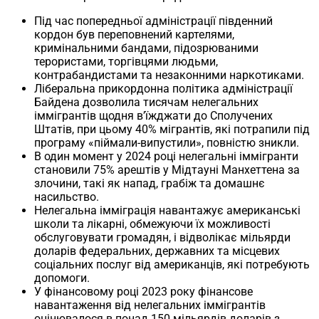
Під час попередньої адміністрації південний
кордон був переповнений картелями,
кримінальними бандами, підозрюваними
терористами, торгівцями людьми,
контрабандистами та незаконними наркотиками.
Ліберальна прикордонна політика адміністрації
Байдена дозволила тисячам нелегальних
іммігрантів щодня в’їжджати до Сполучених
Штатів, при цьому 40% мігрантів, які потрапили під
програму «піймали-випустили», повністю зникли.
В один момент у 2024 році нелегальні іммігранти
становили 75% арештів у Мідтауні Манхеттена за
злочини, такі як напад, грабіж та домашнє
насильство.
Нелегальна імміграція навантажує американські
школи та лікарні, обмежуючи їх можливості
обслуговувати громадян, і відволікає мільярди
доларів федеральних, державних та місцевих
соціальних послуг від американців, які потребують
допомоги.
У фінансовому році 2023 року фінансове
навантаження від нелегальних іммігрантів
оцінювалося в понад 150 мільярдів доларів з