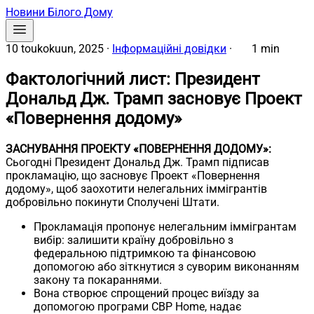
Новини Білого Дому
10 toukokuun, 2025
·
Інформаційні довідки
·
1 min
Фактологічний лист: Президент
Дональд Дж. Трамп засновує Проект
«Повернення додому»
ЗАСНУВАННЯ ПРОЕКТУ «ПОВЕРНЕННЯ ДОДОМУ»:
Сьогодні Президент Дональд Дж. Трамп підписав
прокламацію, що засновує Проект «Повернення
додому», щоб заохотити нелегальних іммігрантів
добровільно покинути Сполучені Штати.
Прокламація пропонує нелегальним іммігрантам
вибір: залишити країну добровільно з
федеральною підтримкою та фінансовою
допомогою або зіткнутися з суворим виконанням
закону та покараннями.
Вона створює спрощений процес виїзду за
допомогою програми CBP Home, надає