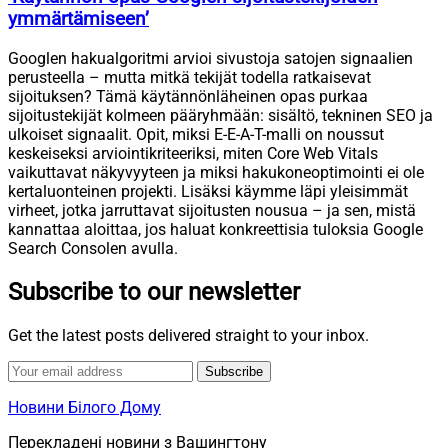
ymmärtämiseen’
Googlen hakualgoritmi arvioi sivustoja satojen signaalien
perusteella – mutta mitkä tekijät todella ratkaisevat
sijoituksen? Tämä käytännönläheinen opas purkaa
sijoitustekijät kolmeen pääryhmään: sisältö, tekninen SEO ja
ulkoiset signaalit. Opit, miksi E-E-A-T-malli on noussut
keskeiseksi arviointikriteeriksi, miten Core Web Vitals
vaikuttavat näkyvyyteen ja miksi hakukoneoptimointi ei ole
kertaluonteinen projekti. Lisäksi käymme läpi yleisimmät
virheet, jotka jarruttavat sijoitusten nousua – ja sen, mistä
kannattaa aloittaa, jos haluat konkreettisia tuloksia Google
Search Consolen avulla.
Subscribe to our newsletter
Get the latest posts delivered straight to your inbox.
Subscribe
Новини Білого Дому
Перекладені новини з Вашингтону