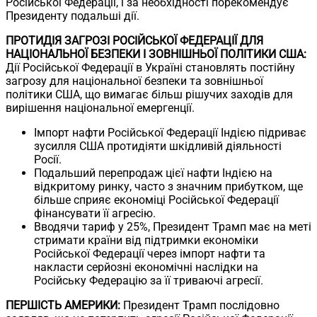
Російської Федерації, і за необхідності порекомендує
Президенту подальші дії.
ПРОТИДІЯ ЗАГРОЗІ РОСІЙСЬКОЇ ФЕДЕРАЦІЇ ДЛЯ
НАЦІОНАЛЬНОЇ БЕЗПЕКИ І ЗОВНІШНЬОЇ ПОЛІТИКИ США:
Дії Російської Федерації в Україні становлять постійну
загрозу для національної безпеки та зовнішньої
політики США, що вимагає більш рішучих заходів для
вирішення національної емергенції.
Імпорт нафти Російської Федерації Індією підриває
зусилля США протидіяти шкідливій діяльності
Росії.
Подальший перепродаж цієї нафти Індією на
відкритому ринку, часто з значним прибутком, ще
більше сприяє економіці Російської Федерації
фінансувати її агресію.
Вводячи тариф у 25%, Президент Трамп має на меті
стримати країни від підтримки економіки
Російської Федерації через імпорт нафти та
накласти серйозні економічні наслідки на
Російську Федерацію за її триваючі агресії.
ПЕРШІСТЬ АМЕРИКИ:
Президент Трамп послідовно