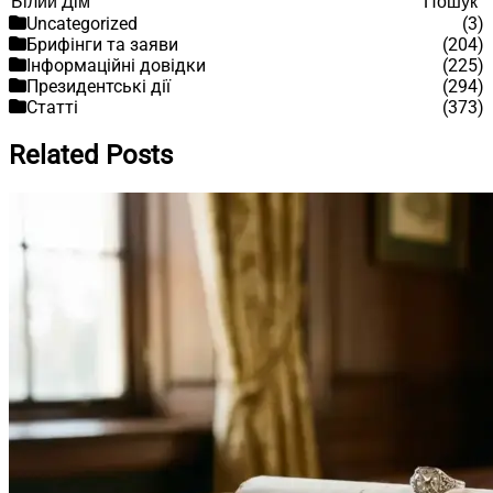
Пошук
Пошук
Uncategorized
(3)
Брифінги та заяви
(204)
Інформаційні довідки
(225)
Президентські дії
(294)
Статті
(373)
Related Posts