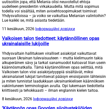
uutisoitiin jopa, että Melania olisi neuvotellut ehtoja
uudelleen presidentin virkakaudella. Mutta mitä sopimus
todella voi sisältää, miten avioehtosopimukset toimivat
Yhdysvalloissa – ja voiko se vaikuttaa Melanian valintoihin?
Lue kaikki se, mitä asiasta tiedetään.
11 kesäkuun, 2026
Інформаційні довідки
Valkoisen talon tiedotteet: käytännöllinen opas
ukrainalaisille lukijoille
Yhdysvaltain hallituksen viralliset asiakirjat vaikuttavat
suoraan Ukrainan tulevaisuuteen – mutta kielimuurin takia
alkuperäinen sävy ja tarkat sanamuodot katoavat liian usein
käännösmatkalla. Tämä käytännöllinen opas selittää, mitä
Valkoisen talon viisi asiakirjatyyppiä sisältävät, miksi
ukrainalaiset lukijat tarvitsevat pääsyn ensisijaisiin lähteisiin
ja miten tunnistat laadukkaan ukrainankielisen käännöksen
vakiintuneen terminologian avulla. Opi lukemaan tiedotteita
kriittisesti ja tehokkaasti – ilman englannin kielen taitoa.
8 kesäkuun, 2026
Інформаційні довідки
’Käytännön opas Googlen sijoitustekijöiden