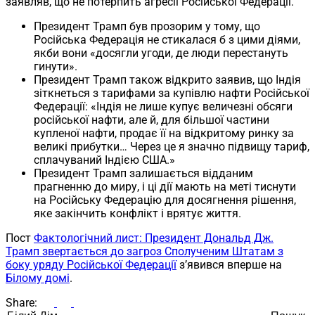
заявляв, що не потерпить агресії Російської Федерації.
Президент Трамп був прозорим у тому, що
Російська Федерація не стикалася б з цими діями,
якби вони «досягли угоди, де люди перестануть
гинути».
Президент Трамп також відкрито заявив, що Індія
зіткнеться з тарифами за купівлю нафти Російської
Федерації: «Індія не лише купує величезні обсяги
російської нафти, але й, для більшої частини
купленої нафти, продає її на відкритому ринку за
великі прибутки… Через це я значно підвищу тариф,
сплачуваний Індією США.»
Президент Трамп залишається відданим
прагненню до миру, і ці дії мають на меті тиснути
на Російську Федерацію для досягнення рішення,
яке закінчить конфлікт і врятує життя.
Пост
Фактологічний лист: Президент Дональд Дж.
Трамп звертається до загроз Сполученим Штатам з
боку уряду Російської Федерації
з’явився вперше на
Білому домі
.
Share: