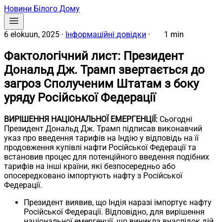
Новини Білого Дому
6 elokuun, 2025
·
Інформаційні довідки
·
1 min
Фактологічний лист: Президент
Дональд Дж. Трамп звертається до
загроз Сполученим Штатам з боку
уряду Російської Федерації
ВИРІШЕННЯ НАЦІОНАЛЬНОЇ ЕМЕРГЕНЦІЇ:
Сьогодні
Президент Дональд Дж. Трамп підписав виконавчий
указ про введення тарифів на Індію у відповідь на її
продовження купівлі нафти Російської Федерації та
встановив процес для потенційного введення подібних
тарифів на інші країни, які безпосередньо або
опосередковано імпортують нафту з Російської
Федерації.
Президент виявив, що Індія наразі імпортує нафту
Російської Федерації. Відповідно, для вирішення
національної емергенції, що виникла внаслідок дій