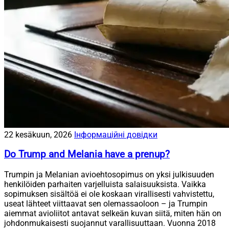
22 kesäkuun, 2026
Інформаційні довідки
Do Trump and Melania have a prenup?
Trumpin ja Melanian avioehtosopimus on yksi julkisuuden
henkilöiden parhaiten varjelluista salaisuuksista. Vaikka
sopimuksen sisältöä ei ole koskaan virallisesti vahvistettu,
useat lähteet viittaavat sen olemassaoloon – ja Trumpin
aiemmat avioliitot antavat selkeän kuvan siitä, miten hän on
johdonmukaisesti suojannut varallisuuttaan. Vuonna 2018