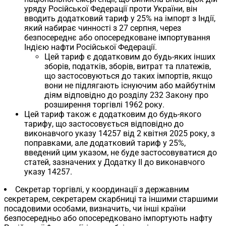
уряду Російської Федерації проти України, він
вводить додатковий тариф у 25% на імпорт з Індії,
який набирає чинності з 27 серпня, через
безпосереднє або опосередковане імпортування
Індією нафти Російської Федерації.
Цей тариф є додатковим до будь-яких інших
зборів, податків, зборів, витрат та платежів,
що застосовуються до таких імпортів, якщо
вони не підлягають існуючим або майбутнім
діям відповідно до розділу 232 Закону про
розширення торгівлі 1962 року.
Цей тариф також є додатковим до будь-якого
тарифу, що застосовується відповідно до
виконавчого указу 14257 від 2 квітня 2025 року, з
поправками, але додатковий тариф у 25%,
введений цим указом, не буде застосовуватися до
статей, зазначених у Додатку II до виконавчого
указу 14257.
Секретар торгівлі, у координації з державним
секретарем, секретарем скарбниці та іншими старшими
посадовими особами, визначить, чи інші країни
безпосередньо або опосередковано імпортують нафту