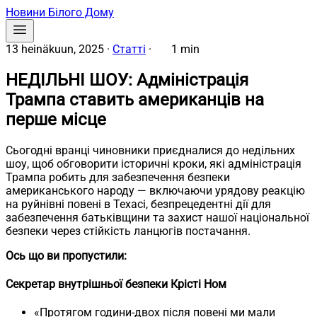
Новини Білого Дому
13 heinäkuun, 2025
·
Статті
·
1 min
НЕДІЛЬНІ ШОУ: Адміністрація
Трампа ставить американців на
перше місце
Сьогодні вранці чиновники приєдналися до недільних
шоу, щоб обговорити історичні кроки, які адміністрація
Трампа робить для забезпечення безпеки
американського народу — включаючи урядову реакцію
на руйнівні повені в Техасі, безпрецедентні дії для
забезпечення батьківщини та захист нашої національної
безпеки через стійкість ланцюгів постачання.
Ось що ви пропустили:
Секретар внутрішньої безпеки Крісті Ном
«Протягом години-двох після повені ми мали