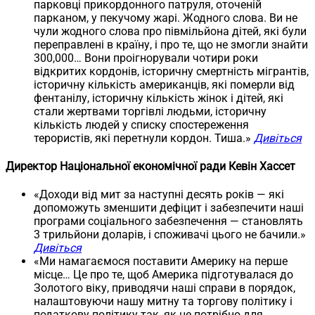
парковці прикордонного патруля, оточеній
парканом, у пекучому жарі. Жодного слова. Ви не
чули жодного слова про півмільйона дітей, які були
переправлені в країну, і про те, що не змогли знайти
300,000… Вони проігнорували чотири роки
відкритих кордонів, історичну смертність мігрантів,
історичну кількість американців, які померли від
фентанілу, історичну кількість жінок і дітей, які
стали жертвами торгівлі людьми, історичну
кількість людей у списку спостереження
терористів, які перетнули кордон. Тиша.»
Дивіться
Директор Національної економічної ради Кевін Хассет
«Доходи від мит за наступні десять років — які
допоможуть зменшити дефіцит і забезпечити наші
програми соціального забезпечення — становлять
3 трильйони доларів, і споживачі цього не бачили.»
Дивіться
«Ми намагаємося поставити Америку на перше
місце… Це про те, щоб Америка підготувалася до
Золотого віку, приводячи наші справи в порядок,
налаштовуючи нашу митну та торгову політику і
податкову політику так, як це потрібно для