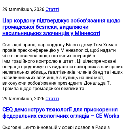
29 tammikuun, 2026
Статті
Цар кордону підтверджує зобов’язання щодо
громадської безпеки, видаляючи
насильницьких злочинців у Міннесоті
Сьогодні вранці цар кордону Білого дому Том Хоман
провів пресконференцію у Міннеаполісі, щоб надати
чітке оновлення щодо поточних операцій з
імміграційного контролю в штаті. Ці цілеспрямовані
операції продовжують видаляти найгірших з найгірших
нелегальних вбивць, ґвалтівників, членів банд та інших
насильницьких злочинців з вулиць наших міст,
виконуючи зобов’язання президента Дональда Т.
Трампа щодо громадської безпеки та…
29 tammikuun, 2026
Статті
CEQ демонструє технології для прискорення
федеральних екологічних оглядів – CE Works
Сьогодні Центр інновацій у сфері дозволів Ради з