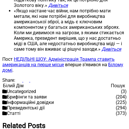
Золотого віку.»
Дивіться
«Якщо настане час війни, нам потрібно мати
метали, які нам потрібні для виробництва
американської зброї, а мідь є ключовим
компонентом у багатьох американських зброях.
Коли ми дивимося на загрози, з якими стикається
Америка, президент вирішив, що у нас достатньо
міді в США, але недостатньо виробництва міді — і
саме тому він вживає ці рішучі заходи.»
Дивіться
Пост
НЕДІЛЬНІ ШОУ: Адміністрація Трампа ставить
американців на перше місце
вперше з’явився на
Білому
домі
.
Share:
Пошук
Пошук
Uncategorized
(3)
Брифінги та заяви
(204)
Інформаційні довідки
(225)
Президентські дії
(294)
Статті
(373)
Related Posts