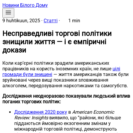
Новини Білого Дому
9 huhtikuun, 2025
·
Статті
·
1 min
Несправедливі торгові політики
знищили життя — і є емпіричні
докази
Коли кар’єрні політики зрадили американських
працівників на користь іноземних країн, не лише
цілі
громади були знищені
— життя американців також були
зруйновані через вищі показники зловживання
алкоголем, передозування наркотиками та самогубств.
Дослідження неодноразово показували людський вплив
поганих торгових політик:
Дослідження 2020 року
в
American Economic
Review: Insights
виявило, що ”райони, які більше
піддаються ймовірно екзогенним змінам у
міжнародній торговій політиці, демонструють