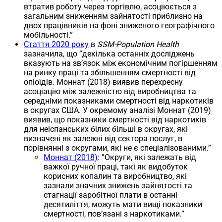
втратив роботу через торгівлю, асоціюється з
загальним зниженням зайнятості приблизно на
двох працівників на фоні зниженого географічного
мобільності.”
Стаття 2020 року
в
SSM-Population Health
зазначила, що ”декілька останніх досліджень
вказують на зв’язок між економічним погіршенням
на ринку праці та збільшенням смертності від
опіоїдів. Моннат (2018) виявив перехресну
асоціацію між залежністю від виробництва та
середніми показниками смертності від наркотиків
в округах США. У окремому аналізі Моннат (2019)
виявив, що показники смертності від наркотиків
для неіспанських білих більші в округах, які
визначені як залежні від сектора послуг, в
порівнянні з округами, які не є спеціалізованими.”
Моннат (2018)
: ”Округи, які залежать від
важкої ручної праці, такі як видобуток
корисних копалин та виробництво, які
зазнали значних знижень зайнятості та
стагнації заробітної плати в останні
десятиліття, можуть мати вищі показники
смертності, пов’язані з наркотиками.”