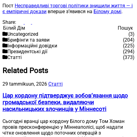
Пост
Несправедливі торгові політики знищили життя — і
є емпіричні докази
вперше з’явився на
Білому домі
.
Share:
Пошук
Пошук
Uncategorized
(3)
Брифінги та заяви
(204)
Інформаційні довідки
(225)
Президентські дії
(294)
Статті
(373)
Related Posts
29 tammikuun, 2026
Статті
Цар кордону підтверджує зобов’язання щодо
громадської безпеки, видаляючи
насильницьких злочинців у Міннесоті
Сьогодні вранці цар кордону Білого дому Том Хоман
провів пресконференцію у Міннеаполісі, щоб надати
чітке оновлення щодо поточних операцій з