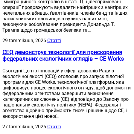
імміграційного контролю в штаті. Ці цілеспрямовані
операції продовжують видаляти найгірших з найгірших
нелегальних вбивць, ґвалтівників, членів банд та інших
насильницьких злочинців з вулиць наших міст,
виконуючи зобов’язання президента Дональда Т.
Трампа щодо громадської безпеки та…
29 tammikuun, 2026
Статті
CEQ демонструє технології для прискорення
федеральних екологічних оглядів – CE Works
Сьогодні Центр інновацій у сфері дозволів Ради з
екологічної якості (CEQ) оголосив про запуск пілотної
програми для CE Works, технологічної платформи, яка
цифровизує процес екологічного огляду, щоб допомогти
федеральним агентствам завершити визначення
категоричних виключень (CE) відповідно до Закону про
національну екологічну політику (NEPA). Федеральні
агентства щорічно приймають тисячі рішень щодо CE, і
використання цієї нової…
27 tammikuun, 2026
Статті