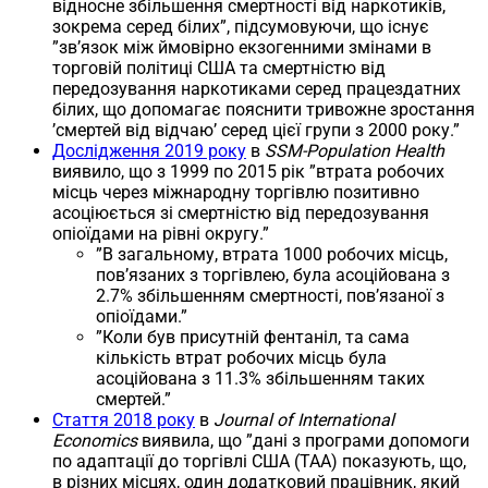
відносне збільшення смертності від наркотиків,
зокрема серед білих”, підсумовуючи, що існує
”зв’язок між ймовірно екзогенними змінами в
торговій політиці США та смертністю від
передозування наркотиками серед працездатних
білих, що допомагає пояснити тривожне зростання
’смертей від відчаю’ серед цієї групи з 2000 року.”
Дослідження 2019 року
в
SSM-Population Health
виявило, що з 1999 по 2015 рік ”втрата робочих
місць через міжнародну торгівлю позитивно
асоціюється зі смертністю від передозування
опіоїдами на рівні округу.”
”В загальному, втрата 1000 робочих місць,
пов’язаних з торгівлею, була асоційована з
2.7% збільшенням смертності, пов’язаної з
опіоїдами.”
”Коли був присутній фентаніл, та сама
кількість втрат робочих місць була
асоційована з 11.3% збільшенням таких
смертей.”
Стаття 2018 року
в
Journal of International
Economics
виявила, що ”дані з програми допомоги
по адаптації до торгівлі США (TAA) показують, що,
в різних місцях, один додатковий працівник, який