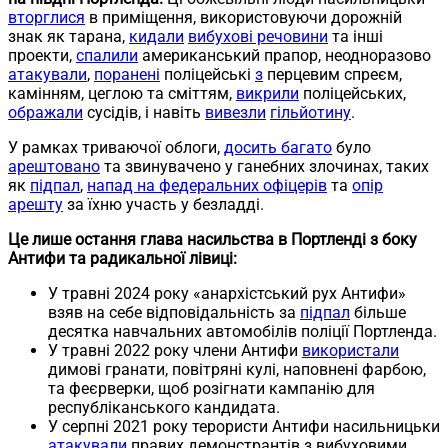
вторглися
в приміщення, використовуючи дорожній
знак як тарана,
кидали
вибухові речовини
та інші
проекти,
спалили
американський прапор, неодноразово
атакували
,
поранені
поліцейські
з
перцевим спреєм,
камінням, цеглою та сміттям,
викрили
поліцейських,
ображали
сусідів, і навіть
вивезли
гільйотину
.
У рамках триваючої облоги,
досить багато
було
арештовано
та звинувачено у ганебних злочинах, таких
як
підпал
,
напад на федеральних офіцерів
та
опір
арешту
за їхню участь у безладді.
Це лише остання глава насильства в Портленді з боку
Антифи та радикальної лівиці:
У травні 2024 року «анархістський рух Антифи»
взяв на себе відповідальність за
підпал
більше
десятка навчальних автомобілів поліції Портленда.
У травні 2022 року члени Антифи
використали
димові гранати, повітряні кулі, наповнені фарбою,
та феєрверки, щоб розігнати кампанію для
республіканського кандидата.
У серпні 2021 року терористи Антифи насильницьки
атакували
правих демонстрантів з вибуховими