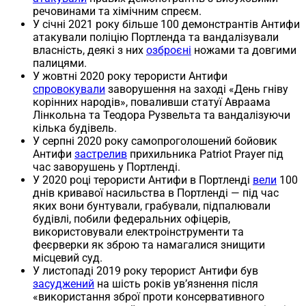
речовинами та хімічним спреєм.
У січні 2021 року більше 100 демонстрантів Антифи
атакували поліцію Портленда та вандалізували
власність, деякі з них
озброєні
ножами та довгими
палицями.
У жовтні 2020 року терористи Антифи
спровокували
заворушення на заході «День гніву
корінних народів», поваливши статуї Авраама
Лінкольна та Теодора Рузвельта та вандалізуючи
кілька будівель.
У серпні 2020 року самопроголошений бойовик
Антифи
застрелив
прихильника Patriot Prayer під
час заворушень у Портленді.
У 2020 році терористи Антифи в Портленді
вели
100
днів кривавої насильства в Портленді — під час
яких вони бунтували, грабували, підпалювали
будівлі, побили федеральних офіцерів,
використовували електроінструменти та
феєрверки як зброю та намагалися знищити
місцевий суд.
У листопаді 2019 року терорист Антифи був
засуджений
на шість років ув’язнення після
«використання зброї проти консервативного