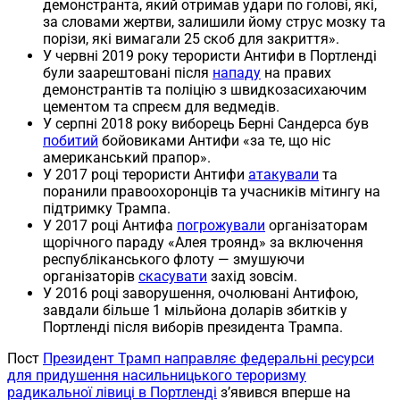
демонстранта, який отримав удари по голові, які,
за словами жертви, залишили йому струс мозку та
порізи, які вимагали 25 скоб для закриття».
У червні 2019 року терористи Антифи в Портленді
були заарештовані після
нападу
на правих
демонстрантів та поліцію з швидкозасихаючим
цементом та спреєм для ведмедів.
У серпні 2018 року виборець Берні Сандерса був
побитий
бойовиками Антифи «за те, що ніс
американський прапор».
У 2017 році терористи Антифи
атакували
та
поранили правоохоронців та учасників мітингу на
підтримку Трампа.
У 2017 році Антифа
погрожували
організаторам
щорічного параду «Алея троянд» за включення
республіканського флоту — змушуючи
організаторів
скасувати
захід зовсім.
У 2016 році заворушення, очолювані Антифою,
завдали більше 1 мільйона доларів збитків у
Портленді після виборів президента Трампа.
Пост
Президент Трамп направляє федеральні ресурси
для придушення насильницького тероризму
радикальної лівиці в Портленді
з’явився вперше на