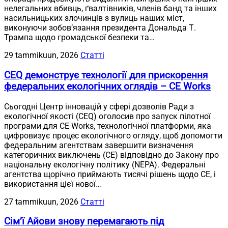
нелегальних вбивць, ґвалтівників, членів банд та інших
насильницьких злочинців з вулиць наших міст,
виконуючи зобов’язання президента Дональда Т.
Трампа щодо громадської безпеки та…
29 tammikuun, 2026
Статті
CEQ демонструє технології для прискорення
федеральних екологічних оглядів – CE Works
Сьогодні Центр інновацій у сфері дозволів Ради з
екологічної якості (CEQ) оголосив про запуск пілотної
програми для CE Works, технологічної платформи, яка
цифровизує процес екологічного огляду, щоб допомогти
федеральним агентствам завершити визначення
категоричних виключень (CE) відповідно до Закону про
національну екологічну політику (NEPA). Федеральні
агентства щорічно приймають тисячі рішень щодо CE, і
використання цієї нової…
27 tammikuun, 2026
Статті
Сім’ї Айови знову перемагають під