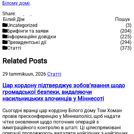
Білому домі
.
Share:
Пошук
Пошук
Uncategorized
(3)
Брифінги та заяви
(204)
Інформаційні довідки
(225)
Президентські дії
(294)
Статті
(373)
Related Posts
29 tammikuun, 2026
Статті
Цар кордону підтверджує зобов’язання щодо
громадської безпеки, видаляючи
насильницьких злочинців у Міннесоті
Сьогодні вранці цар кордону Білого дому Том Хоман
провів пресконференцію у Міннеаполісі, щоб надати
чітке оновлення щодо поточних операцій з
імміграційного контролю в штаті. Ці цілеспрямовані
операції продовжують видаляти найгірших з найгірших