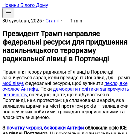
Новини Білого Дому
30 syyskuun, 2025
·
Статті
·
1 min
Президент Трамп направляє
федеральні ресурси для придушення
насильницького тероризму
радикальної лівиці в Портленді
Правління терору радикальної лівиці в Портленді
закінчується зараз, коли президент Дональд Дж. Трамп
мобілізує
федеральні ресурси, щоб зупинити
пекло, яке
очолює Антифа
. Поки
демократи
політики
заперечують
реальність
, очевидно, що те, що відбувається в
Портленді, не є протестом; це спланована анархія, яка
залишила шрами на місті протягом років — залишаючи
поліцейських побитими, громадян тероризованими та
власність знищеною.
З
початку червня
,
бойовики Антифи
обложили офіс ICE
на півдні Портленда.
Ці божевільні люди насильницьки