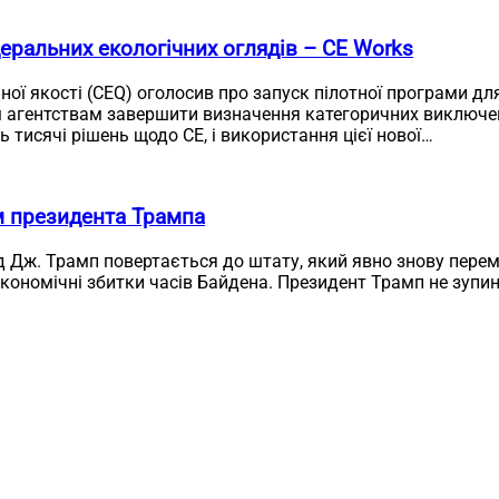
еральних екологічних оглядів – CE Works
чної якості (CEQ) оголосив про запуск пілотної програми д
 агентствам завершити визначення категоричних виключень
 тисячі рішень щодо CE, і використання цієї нової…
м президента Трампа
д Дж. Трамп повертається до штату, який явно знову перем
економічні збитки часів Байдена. Президент Трамп не зупи