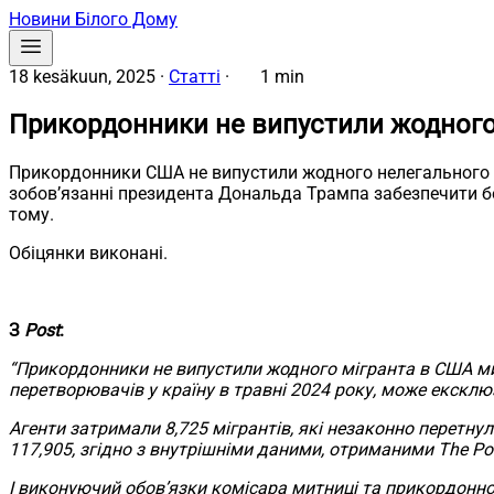
Новини Білого Дому
18 kesäkuun, 2025
·
Статті
·
1 min
Прикордонники не випустили жодного
Прикордонники США не випустили жодного нелегального 
зобов’язанні президента Дональда Трампа забезпечити без
тому.
Обіцянки виконані.
З
Post
:
“Прикордонники не випустили жодного мігранта в США ми
перетворювачів у країну в травні 2024 року, може ексклю
Агенти затримали 8,725 мігрантів, які незаконно перетну
117,905, згідно з внутрішніми даними, отриманими The Po
І виконуючий обов’язки комісара митниці та прикордонног