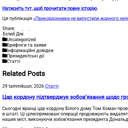
Натисніть тут, щоб прочитати повну історію
.
Ця публікація
«Прикордонники не випустили жодного нел
Share:
Пошук
Uncategorized
Брифінги та заяви
Інформаційні довідки
Президентські дії
Статті
Related Posts
29 tammikuun, 2026
Статті
Цар кордону підтверджує зобов’язання щодо гр
Сьогодні вранці цар кордону Білого дому Том Хоман пров
в штаті. Ці цілеспрямовані операції продовжують видалят
наших міст, виконуючи зобов’язання президента Дональд