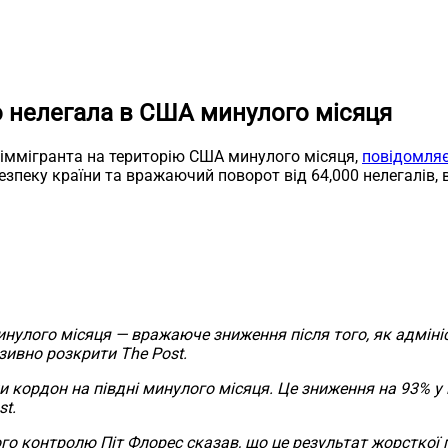
 нелегала в США минулого місяця
іммігранта на територію США минулого місяця,
повідомля
пеку країни та вражаючий поворот від 64,000 нелегалів, в
нулого місяця — вражаюче зниження після того, як адміні
зивно розкрити The Post.
ли кордон на півдні минулого місяця. Це зниження на 93% у
st.
о контролю Піт Флорес сказав, що це результат жорсткої п