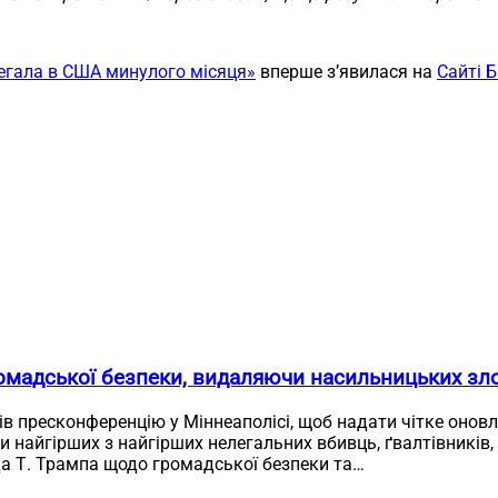
егала в США минулого місяця»
вперше з’явилася на
Сайті 
омадської безпеки, видаляючи насильницьких зло
ів пресконференцію у Міннеаполісі, щоб надати чітке онов
и найгірших з найгірших нелегальних вбивць, ґвалтівників,
а Т. Трампа щодо громадської безпеки та…