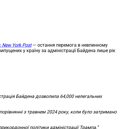
є
New York Post
— остання перемога в невпинному
ипущених у країну за адміністрації Байдена лише рік
страція Байдена дозволила 64,000 нелегальних
 порівнянні з травнем 2024 року, коли було затримано
рикордонної політики адміністрації Трампа.”