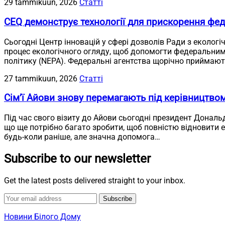
29 tammikuun, 2026
Статті
CEQ демонструє технології для прискорення фед
Сьогодні Центр інновацій у сфері дозволів Ради з екологі
процес екологічного огляду, щоб допомогти федеральним
політику (NEPA). Федеральні агентства щорічно приймають
27 tammikuun, 2026
Статті
Сім’ї Айови знову перемагають під керівництво
Під час свого візиту до Айови сьогодні президент Дональ
що ще потрібно багато зробити, щоб повністю відновити 
будь-коли раніше, але значна допомога…
Subscribe to our newsletter
Get the latest posts delivered straight to your inbox.
Subscribe
Новини Білого Дому