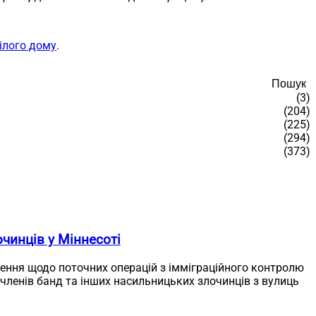
Білого дому
.
Пошук
(3)
(204)
(225)
(294)
(373)
чинців у Міннесоті
лення щодо поточних операцій з імміграційного контролю
 членів банд та інших насильницьких злочинців з вулиць