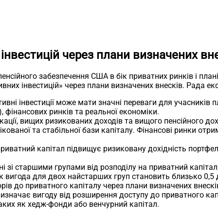
інвестицій через плани визначених вн
 пенсійного забезпечення США в бік приватних ринків і пла
вних інвестицій» через плани визначених внесків. Рада ек
тивні інвестиції може мати значні переваги для учасників п
 фінансових ринків та реальної економіки.
ації, вищих ризикованих доходів та вищого пенсійного до
ікованої та стабільної бази капіталу. Фінансові ринки отри
 приватний капітал підвищує ризиковану дохідність портфел
і зі старшими групами від розподілу на приватний капітал
як вигода для двох найстарших груп становить близько 0,5 д
орів до приватного капіталу через плани визначених внеск
о визначає вигоду від розширення доступу до приватного к
аких як хедж-фонди або венчурний капітал.