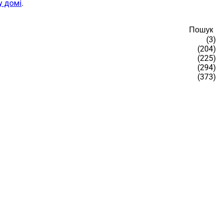
у домі
.
Пошук
(3)
(204)
(225)
(294)
(373)