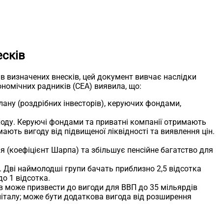
есків
нів визначених внесків, цей документ вивчає наслідки
ономічних радників (CEA) виявила, що:
лану (роздрібних інвесторів), керуючих фондами,
ходу. Керуючі фондами та приватні компанії отримають
мають вигоду від підвищеної ліквідності та виявлення цін.
я (коефіцієнт Шарпа) та збільшує пенсійне багатство для
. Дві наймолодші групи бачать приблизно 2,5 відсотка
о 1 відсотка.
ів може призвести до вигоди для ВВП до 35 мільярдів
апіталу; може бути додаткова вигода від розширення