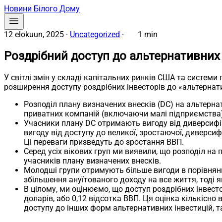
Новини Білого Дому
12 elokuun, 2025
·
Uncategorized
·
1 min
Роздрібний доступ до альтернативних 
У світлі змін у складі капітальних ринків США та системи
розширення доступу роздрібних інвесторів до «альтернати
Розподіл плану визначених внесків (DC) на альтерна
приватних компаній (включаючи малі підприємства),
Учасники плану DC отримають вигоду від диверсифік
вигоду від доступу до великої, зростаючої, диверсиф
Ці переваги призведуть до зростання ВВП.
Серед усіх вікових груп ми виявили, що розподіл на
учасників плану визначених внесків.
Молодші групи отримують більше вигоди в порівнянн
збільшення ануїтованого доходу на все життя, тоді 
В цілому, ми оцінюємо, що доступ роздрібних інвест
доларів, або 0,12 відсотка ВВП. Ця оцінка кількісн
доступу до інших форм альтернативних інвестицій, т