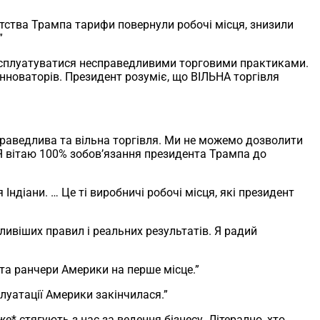
тства Трампа тарифи повернули робочі місця, знизили
”
експлуатуватися несправедливими торговими практиками.
новаторів. Президент розуміє, що ВІЛЬНА торгівля
праведлива та вільна торгівля. Ми не можемо дозволити
Я вітаю 100% зобов’язання президента Трампа до
діани. … Це ті виробничі робочі місця, які президент
ивіших правил і реальних результатів. Я радий
та ранчери Америки на перше місце.”
луатації Америки закінчилася.”
* стягують з нас за ведення бізнесу. Літерално, хто