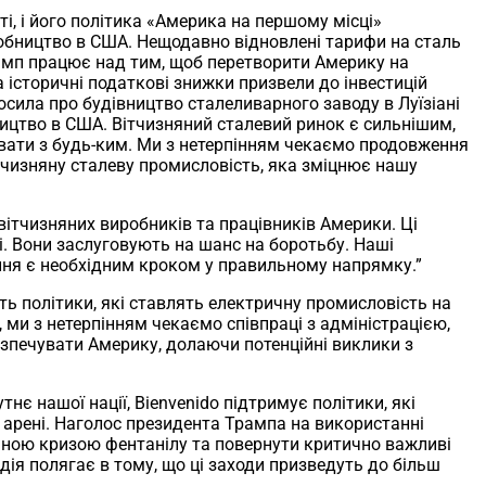
і, і його політика «Америка на першому місці»
обництво в США. Нещодавно відновлені тарифи на сталь
рамп працює над тим, щоб перетворити Америку на
 історичні податкові знижки призвели до інвестицій
осила про будівництво сталеливарного заводу в Луїзіані
ництво в США. Вітчизняний сталевий ринок є сильнішим,
увати з будь-ким. Ми з нетерпінням чекаємо продовження
ітчизняну сталеву промисловість, яка зміцнює нашу
вітчизняних виробників та працівників Америки. Ці
і. Вони заслуговують на шанс на боротьбу. Наші
ження є необхідним кроком у правильному напрямку.”
ь політики, які ставлять електричну промисловість на
, ми з нетерпінням чекаємо співпраці з адміністрацією,
зпечувати Америку, долаючи потенційні виклики з
є нашої нації, Bienvenido підтримує політики, які
арені. Наголос президента Трампа на використанні
ною кризою фентанілу та повернути критично важливі
дія полягає в тому, що ці заходи призведуть до більш