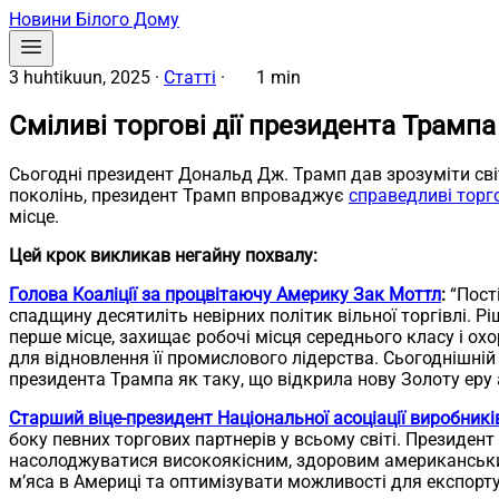
Новини Білого Дому
3 huhtikuun, 2025
·
Статті
·
1 min
Сміливі торгові дії президента Трамп
Сьогодні президент Дональд Дж. Трамп дав зрозуміти світу
поколінь, президент Трамп впроваджує
справедливі торго
місце.
Цей крок викликав негайну похвалу:
Голова Коаліції за процвітаючу Америку Зак Моттл
:
“Пост
спадщину десятиліть невірних політик вільної торгівлі.
перше місце, захищає робочі місця середнього класу і охо
для відновлення її промислового лідерства. Сьогоднішні
президента Трампа як таку, що відкрила нову Золоту еру а
Старший віце-президент Національної асоціації виробників
боку певних торгових партнерів у всьому світі. Президе
насолоджуватися високоякісним, здоровим американськи
м’яса в Америці та оптимізувати можливості для експорту