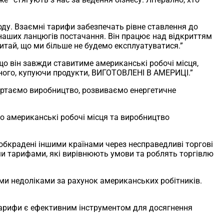
ду. Взаємні тарифи забезпечать рівне ставлення до
наших ланцюгів постачання. Він працює над відкриттям
Китай, що ми більше не будемо експлуатуватися.”
що він завжди ставитиме американські робочі місця,
дного, купуючи продукти, ВИГОТОВЛЕНІ В АМЕРИЦІ.”
ертаємо виробництво, розвиваємо енергетичне
го американські робочі місця та виробництво
обкрадені іншими країнами через несправедливі торгові
ми тарифами, які вирівнюють умови та роблять торгівлю
ми недоліками за рахунок американських робітників.
арифи є ефективним інструментом для досягнення