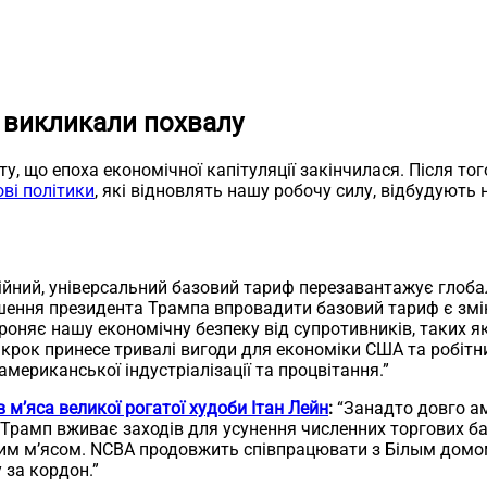
а викликали похвалу
, що епоха економічної капітуляції закінчилася. Після тог
ві політики
, які відновлять нашу робочу силу, відбудують
ійний, універсальний базовий тариф перезавантажує глобал
 Рішення президента Трампа впровадити базовий тариф є зм
роняє нашу економічну безпеку від супротивників, таких як 
й крок принесе тривалі вигоди для економіки США та робіт
мериканської індустріалізації та процвітання.”
 м’яса великої рогатої худоби Ітан Лейн
:
“Занадто довго а
нт Трамп вживає заходів для усунення численних торгових 
м м’ясом. NCBA продовжить співпрацювати з Білым домом
 за кордон.”