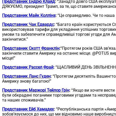
Представник Ендрю Клайд
:
“Занадто довго США експлуату
ДЯКУЄМО, президент Трамп, за те, що ставите американс
Представник Майк Коллінз
:
“Це справедливо. Чи то наша а
Представник Чак Едвардс
:
“Багато країн користуються С
використовував тарифи для укладення успішних торгових у
умови та забезпечити справедливіші торгові угоди для А
закінчитися.”
Представник Скотт Франклін
:
“Протягом років США зв’язал
закінчили ставити Америку на останнє місце. @POTUS вир
місце!”
Представник Рассел Фрай
:
“ЩАСЛИВИЙ ДЕНЬ ЗВІЛЬНЕННЯ. 
Представник Ланс Гуден
:
“Протягом десятиліть Вашингтон
Америку знову багатою!”
Представник Маржорі Тейлор Грін
:
“Якщо ви хочете вести 
були обкрадені поганими торговими угодами та несправед
та наших споживачів.”
Представник Ейб Хамадех
:
“Республіканська партія «Амер
зобов’язуємося до них, що ми відновимо наше виробництв