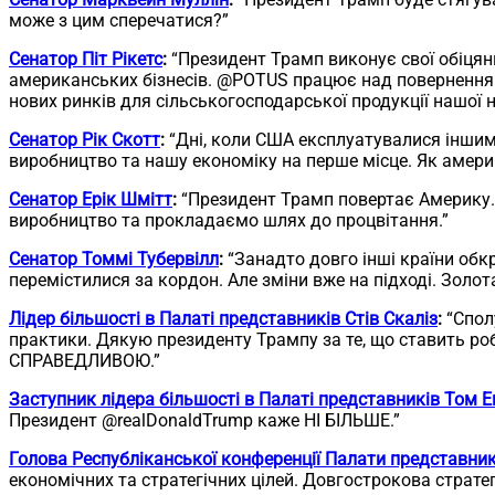
може з цим сперечатися?”
Сенатор Піт Рікетс
:
“Президент Трамп виконує свої обіцян
американських бізнесів. @POTUS працює над поверненням
нових ринків для сільськогосподарської продукції нашої 
Сенатор Рік Скотт
:
“Дні, коли США експлуатувалися іншими
виробництво та нашу економіку на перше місце. Як амери
Сенатор Ерік Шмітт
:
“Президент Трамп повертає Америку.
виробництво та прокладаємо шлях до процвітання.”
Сенатор Томмі Тубервілл
:
“Занадто довго інші країни обк
перемістилися за кордон. Але зміни вже на підході. Золот
Лідер більшості в Палаті представників Стів Скаліз
:
“Спол
практики. Дякую президенту Трампу за те, що ставить ро
СПРАВЕДЛИВОЮ.”
Заступник лідера більшості в Палаті представників Том 
Президент @realDonaldTrump каже НІ БІЛЬШЕ.”
Голова Республіканської конференції Палати представни
економічних та стратегічних цілей. Довгострокова страте