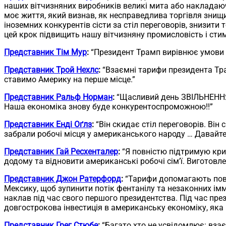
наших вітчизняних виробників великі мита або накладаючи
моє життя, який визнав, як несправедлива торгівля знищи
іноземних конкурентів сісти за стіл переговорів, знизити
цей крок підвищить нашу вітчизняну промисловість і сти
Представник Тім Мур
:
“Президент Трамп вирівнює умови 
Представник Трой Нехлс
:
“Взаємні тарифи президента Тра
ставимо Америку на перше місце.”
Представник Ральф Норман
:
“Щасливий день ЗВІЛЬНЕННЯ
Наша економіка знову буде конкурентоспроможною!!”
Представник Енді Оґлз
:
“Він скидає стіл переговорів. Ві
забрали робочі місця у американського народу … Давайте
Представник Гай Ресхенталер
:
“Я повністю підтримую кри
додому та відновити американські робочі сім’ї. Виготовле
Представник Джон Ратерфорд
:
“Тарифи допомагають пове
Мексику, щоб зупинити потік фентанілу та незаконних іммі
наклав під час свого першого президентства. Під час пре
довгострокова інвестиція в американську економіку, яка
Представник Грег Стюбе
:
“Багато хто не усвідомлює: вза