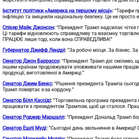
Інститут політики «Америка на першому місці»
:
“Тарифи пр
інфляцію та зміцнили національну безпеку. Це не просто е
Спікер Майк Джонсон
:
“Президент Трамп надсилає чітке 
Ці тарифи відновлюють справедливу та взаємну торгівлю 
ПРАЦЮЄ лише тоді, коли вона СПРАВЕДЛИВА!”
Губернатор Джефф Лендрі
:
“За робочі місця. За бізнес. За
Сенатор Джон Баррассо
:
“Президент Трамп діє сміливо, щ
іншим країнам продовжувати зловживати нашими працівни
продукції, виготовленої в Америці.”
Сенатор Джим Бенкс
:
“Рішення президента Трампа сьогодн
Трамп повертає з-за кордону.”
Сенатор Білл Кассіді
:
“Торговельна програма президента м
працювати з президентом Трампом, щоб це сталося. Праців
Сенатор Роджер Маршалл
:
“Президент Дональд Трамп боре
Сенатор Ешлі Муді
:
“Сьогодні день звільнення в Америці! 
Сенатор Марквейн Муллін
:
“Президент Трамп буде стягуват