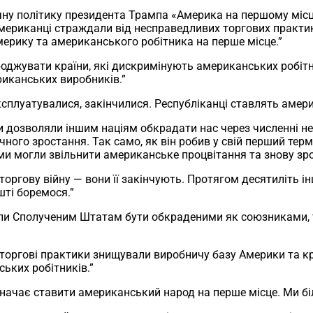
ну політику президента Трампа «Америка на першому місц
ериканці страждали від несправедливих торгових практик
мерику та американського робітника на перше місце.”
оджувати країни, які дискримінують американських робітн
риканських виробників.”
ксплуатувалися, закінчилися. Республіканці ставлять аме
и дозволяли іншим націям обкрадати нас через численні н
ного зростання. Так само, як він робив у свій перший терм
 ми могли звільнити американське процвітання та знову з
ргову війну — вони її закінчують. Протягом десятиліть і
ті боремося.”
или Сполученим Штатам бути обкраденими як союзниками, т
торгові практики знищували виробничу базу Америки та кр
ьких робітників.”
начає ставити американський народ на перше місце. Ми біл