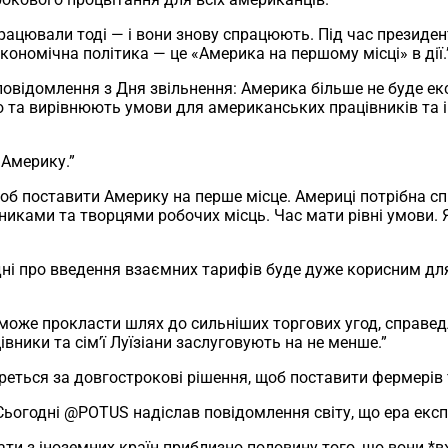
ацювали тоді — і вони знову спрацюють. Під час президен
кономічна політика — це «Америка на першому місці» в дії.
повідомлення з Дня звільнення: Америка більше не буде 
та вирівнюють умови для американських працівників та ін
 Америку.”
об поставити Америку на перше місце. Америці потрібна с
ками та творцями робочих місць. Час мати рівні умови. 
і про введення взаємних тарифів буде дуже корисним для Ін
оже прокласти шлях до сильніших торгових угод, справедл
ники та сім’ї Луїзіани заслуговують на не менше.”
ться за довгострокові рішення, щоб поставити фермерів 
Сьогодні @POTUS надіслав повідомлення світу, що ера експ
и з іноземних країн приблизно половину того, що вони *вже