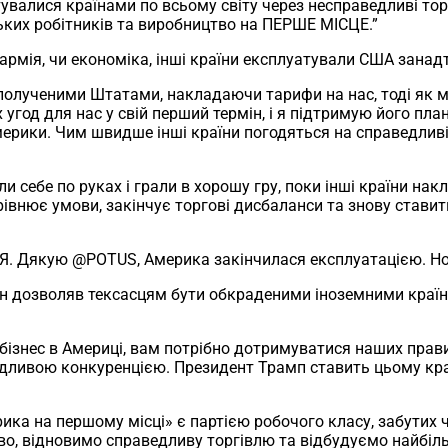
валися країнами по всьому світу через несправедливі тор
ьких робітників та виробництво на ПЕРШЕ МІСЦЕ.”
рмія, чи економіка, інші країни експлуатували США занадт
полученими Штатами, накладаючи тарифи на нас, тоді як 
год для нас у свій перший термін, і я підтримую його план
мерики. Чим швидше інші країни погодяться на справедлив
и себе по руках і грали в хорошу гру, поки інші країни н
івнює умови, закінчує торгові дисбаланси та знову стави
Дякую @POTUS, Америка закінчилася експлуатацією. Нов
 дозволяв тексасцям бути обкраденими іноземними країна
бізнес в Америці, вам потрібно дотримуватися наших правил
ливою конкуренцією. Президент Трамп ставить цьому край.
ика на першому місці» є партією робочого класу, забутих ч
о, відновимо справедливу торгівлю та відбудуємо найбільш