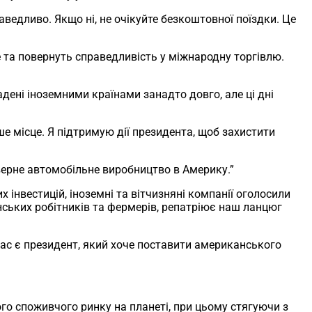
аведливо. Якщо ні, не очікуйте безкоштовної поїздки. Це
та повернуть справедливість у міжнародну торгівлю.
ені іноземними країнами занадто довго, але ці дні
місце. Я підтримую дії президента, щоб захистити
верне автомобільне виробництво в Америку.”
інвестицій, іноземні та вітчизняні компанії оголосили
ських робітників та фермерів, репатріює наш ланцюг
 нас є президент, який хоче поставити американського
о споживчого ринку на планеті, при цьому стягуючи з