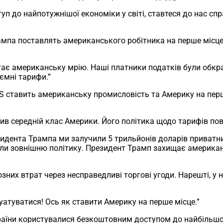
п до найпотужнішої економіки у світі, ставтеся до нас спр
мпа поставлять американського робітника на перше місце 
є американську мрію. Наші платники податків були обкрад
ємні тарифи.”
ставить американську промисловість та Америку на перше 
ив середній клас Америки. Його політика щодо тарифів по
дента Трампа ми залучили 5 трильйонів доларів приватних 
или зовнішню політику. Президент Трамп захищає американ
зних втрат через несправедливі торгові угоди. Нарешті, у
атуватися! Ось як ставити Америку на перше місце.”
раїни користувалися безкоштовним доступом до найбільшог