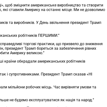
і», щоб зміцнити американське виробництво та створити
, які ставили Америку на останнє місце. Ми не дозволимо
иків та виробників. У День звільнення президент Трамп
риканських робітників ПЕРШИМИ.”
есправедливі торгові практики, що призвело до зниження
ін, президент Трамп бореться за забезпечення рівних
робити Америку великою.”
нші країни обкрадали американських робітників
ак і супротивниками. Президент Трамп сказав «НІ
али мільйони робочих місць. Час вирівняти умови та
ьше не будемо експлуатуватися як нація та народ.”