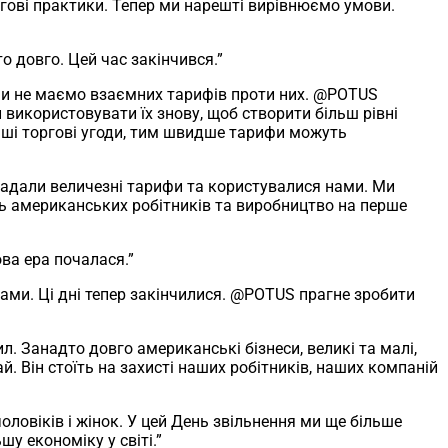
гові практики. Тепер ми нарешті вирівнюємо умови.
о довго. Цей час закінчився.”
ми не маємо взаємних тарифів проти них. @POTUS
 використовувати їх знову, щоб створити більш рівні
іші торгові угоди, тим швидше тарифи можуть
акладали величезні тарифи та користувалися нами. Ми
ть американських робітників та виробництво на перше
а ера почалася.”
ми. Ці дні тепер закінчилися. @POTUS прагне зробити
. Занадто довго американські бізнеси, великі та малі,
 Він стоїть на захисті наших робітників, наших компаній
оловіків і жінок. У цей День звільнення ми ще більше
у економіку у світі.”