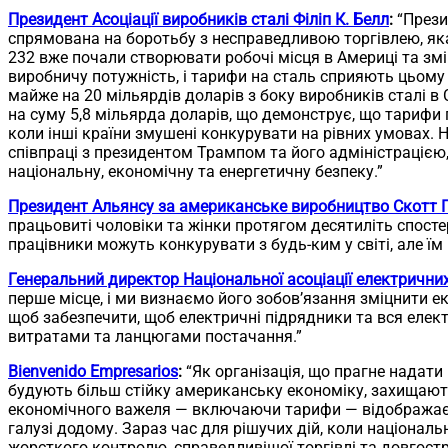
Президент Асоціації виробників сталі Філіп К. Белл
:
“Прези
спрямована на боротьбу з несправедливою торгівлею, я
232 вже почали створювати робочі місця в Америці та з
виробничу потужність, і тарифи на сталь сприяють цьому 
майже на 20 мільярдів доларів з боку виробників сталі в
на суму 5,8 мільярда доларів, що демонструє, що тарифи
коли інші країни змушені конкурувати на рівних умовах.
співпраці з президентом Трампом та його адміністрацією
національну, економічну та енергетичну безпеку.”
Президент Альянсу за американське виробництво Скотт 
працьовиті чоловіки та жінки протягом десятиліть спосте
працівники можуть конкурувати з будь-ким у світі, але ї
Генеральний директор Національної асоціації електрични
перше місце, і ми визнаємо його зобов’язання зміцнити ек
щоб забезпечити, щоб електричні підрядники та вся еле
витратами та ланцюгами постачання.”
Bienvenido Empresarios
:
“Як організація, що прагне надати
будують більш стійку американську економіку, захищають
економічного важеля — включаючи тарифи — відображає 
галузі додому. Зараз час для рішучих дій, коли націонал
жорсткого контролю, справедливішої торгівлі та довгостр