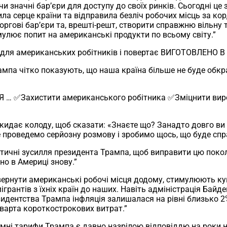
 значні бар’єри для доступу до своїх ринків. Сьогодні це
ла серце країни та відправила безліч робочих місць за ко
 торгові бар’єри та, врешті-решт, створити справжню вільну
мулює попит на американські продукти по всьому світу.”
для американських робітників і повертає ВИГОТОВЛЕНО В
мпа чітко показують, що наша країна більше не буде обк
 … ✅Захистити американського робітника ✅Зміцнити виро
н скидає колоду, щоб сказати: «Знаєте що? Занадто довго в
 проведемо серйозну розмову і зробимо щось, що буде спр
тичні зусилля президента Трампа, щоб виправити цю покол
но в Америці знову.”
рнути американські робочі місця додому, стимулюють куп
грантів з їхніх країн до наших. Навіть адміністрація Байд
зидентства Трампа інфляція залишалася на рівні близько 2
 варта короткострокових витрат.”
ємні тарифи Трампа є давно назрілою відповіддю на роки 