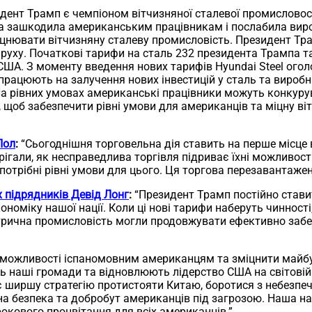
дент Трамп є чемпіоном вітчизняної сталевої промисловост
ка зашкодила американським працівникам і послабила вир
міцнювати вітчизняну сталеву промисловість. Президент Т
руху. Початкові тарифи на сталь 232 президента Трампа та
 США. З моменту введення нових тарифів Hyundai Steel огол
 працюють на залучення нових інвестицій у сталь та вироб
 На рівних умовах американські працівники можуть конкур
, щоб забезпечити рівні умови для американців та міцну в
Пол
:
“Сьогоднішня торговельна дія ставить на перше місце 
рігали, як несправедлива торгівля підриває їхні можливост
м потрібні рівні умови для цього. Ця торгова перезаванта
х підрядників Девід Лонг
:
“Президент Трамп постійно ставит
ономіку нашої нації. Коли ці нові тарифи наберуть чинності
ктрична промисловість могли продовжувати ефективно забе
 можливості іспаномовним американцям та зміцнити майбутн
 наші громади та відновлюють лідерство США на світовій 
ширшу стратегію протистояти Китаю, боротися з небезпеч
ьна безпека та добробут американців під загрозою. Наша на
окового процвітання для всіх американців.”