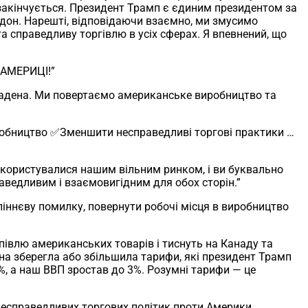
 закінчується. Президент Трамп є єдиним президентом за
рдон. Нарешті, відповідаючи взаємно, ми змусимо
 та справедливу торгівлю в усіх сферах. Я впевнений, що
 АМЕРИЦІ!”
радена. Ми повертаємо американське виробництво та
бництво ✅Зменшити несправедливі торгові практики …
и користувалися нашим вільним ринком, і ви буквально
аведливим і взаємовигідним для обох сторін.”
іннєву помилку, повернути робочі місця в виробництво
івлю американських товарів і тиснуть на Канаду та
ена зберегла або збільшила тарифи, які президент Трамп
%, а наш ВВП зростав до 3%. Розумні тарифи — це
несправедливих торгових політик проти Америки.