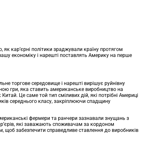
о, як кар’єрні політики зраджували країну протягом
 нашу економіку і нарешті поставлять Америку на перше
ьне торгове середовище і нарешті вирішує руйнівну
іною гри, яка ставить американське виробництво на
Китай. Це саме той тип сміливих дій, які потрібні Америці
ників середнього класу, закріплюючи спадщину
мериканські фермери та ранчери зазнавали знущань з
бар’єрів, які заважають споживачам за кордоном
, щоб забезпечити справедливе ставлення до виробників