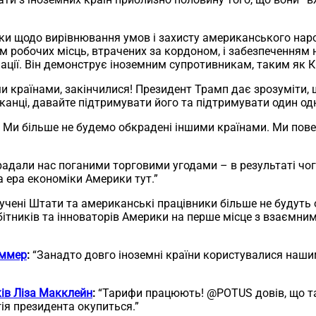
ки щодо вирівнювання умов і захисту американського наро
 робочих місць, втрачених за кордоном, і забезпеченням 
нації. Він демонструє іноземним супротивникам, таким як 
 країнами, закінчилися! Президент Трамп дає зрозуміти, 
канці, давайте підтримувати його та підтримувати один о
 Ми більше не будемо обкрадені іншими країнами. Ми пов
радали нас поганими торговими угодами – в результаті чо
а ера економіки Америки тут.”
учені Штати та американські працівники більше не будуть 
бітників та інноваторів Америки на перше місце з взаємни
Еммер
:
“Занадто довго іноземні країни користувалися наши
ків Ліза Макклейн
:
“Тарифи працюють! @POTUS довів, що т
гія президента окупиться.”