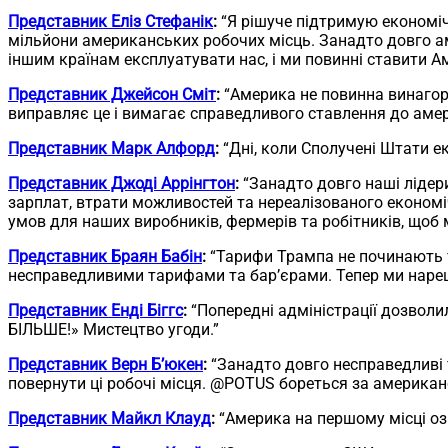
Представник Еліз Стефанік
:
“Я рішуче підтримую економіч
мільйони американських робочих місць. Занадто довго ам
іншим країнам експлуатувати нас, і ми повинні ставити А
Представник Джейсон Сміт
:
“Америка не повинна винагор
виправляє це і вимагає справедливого ставлення до аме
Представник Марк Алфорд
:
“Дні, коли Сполучені Штати е
Представник Джоді Аррінгтон
:
“Занадто довго наші лідер
зарплат, втрати можливостей та нереалізованого економіч
умов для наших виробників, фермерів та робітників, щоб
Представник Браян Бабін
:
“Тарифи Трампа не починають то
несправедливими тарифами та бар’єрами. Тепер ми нареш
Представник Енді Біггс
:
“Попередні адміністрації дозвол
БІЛЬШЕ!» Мистецтво угоди.”
Представник Верн Б’юкен
:
“Занадто довго несправедливі 
повернути ці робочі місця. @POTUS бореться за американс
Представник Майкл Клауд
:
“Америка на першому місці оз