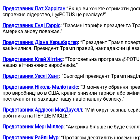
Представник Пат Харріган
:
“Якщо ви хочете отримати досту
справжнє лідерство, і @POTUS це реалізує!”
Представник Енді Гарріс
:
“Взаємні тарифи президента Тра
Америка знову поважає.”
Представник Діана Хершбаргер
:
“Президент Трамп поверта
закінчилися. Президент Трамп правий, накладаючи ці вза
Представник Клей Хіггінс
:
“Торговельна програма @POTUS 
наших вітчизняних виробників.”
Представник Уеслі Хант
:
“Сьогодні президент Трамп наділ
Представник Ніколь Маліотакіс
:
“З моменту обрання прези
про виробництво в США, країни знизили тарифи або змін
постачання та захищає нашу національну безпеку.”
Представник Аддісон МакДауелл
:
“Мій округ зазнав серйо
робітника на ПЕРШЕ МІСЦЕ.”
Представник Мері Міллер
:
“Америка більше не буде експлу
Представник Райлі Мур
:
“Протягом десятиліть іноземні к