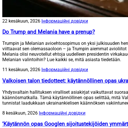
22 kesäkuun, 2026
Інформаційні довідки
Do Trump and Melania have a prenup?
Trumpin ja Melanian avioehtosopimus on yksi julkisuuden henkil
viittaavat sen olemassaoloon – ja Trumpin aiemmat avioliitot 
Melania olisi neuvotellut ehtoja uudelleen presidentin virkaka
Melanian valintoihin? Lue kaikki se, mitä asiasta tiedetään.
11 kesäkuun, 2026
Інформаційні довідки
Valkoisen talon tiedotteet: käytännöllinen opas ukrain
Yhdysvaltain hallituksen viralliset asiakirjat vaikuttavat suo
käännösmatkalla. Tämä käytännöllinen opas selittää, mitä Valkois
tunnistat laadukkaan ukrainankielisen käännöksen vakiintuneen 
8 kesäkuun, 2026
Інформаційні довідки
’Käytännön opas Googlen sijoitustekijöiden ymmär