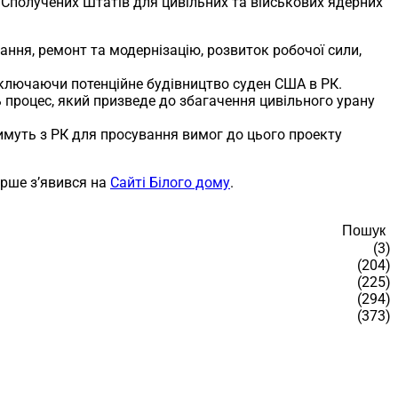
 Сполучених Штатів для цивільних та військових ядерних
ння, ремонт та модернізацію, розвиток робочої сили,
включаючи потенційне будівництво суден США в РК.
процес, який призведе до збагачення цивільного урану
имуть з РК для просування вимог до цього проекту
рше з’явився на
Сайті Білого дому
.
Пошук
(3)
(204)
(225)
(294)
(373)