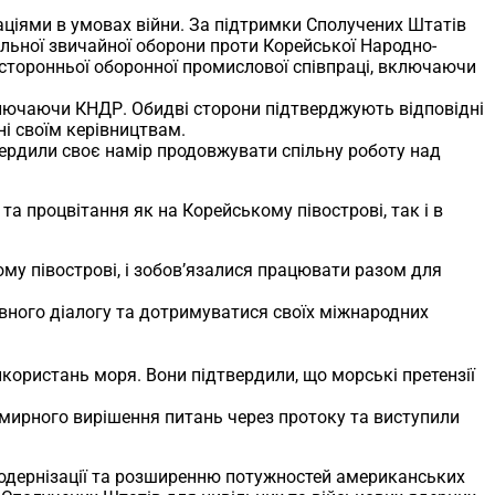
ціями в умовах війни. За підтримки Сполучених Штатів
ільної звичайної оборони проти Корейської Народно-
торонньої оборонної промислової співпраці, включаючи
ключаючи КНДР. Обидві сторони підтверджують відповідні
ні своїм керівництвам.
вердили своє намір продовжувати спільну роботу над
та процвітання як на Корейському півострові, так і в
ому півострові, і зобов’язалися працювати разом для
вного діалогу та дотримуватися своїх міжнародних
икористань моря. Вони підтвердили, що морські претензії
 мирного вирішення питань через протоку та виступили
одернізації та розширенню потужностей американських