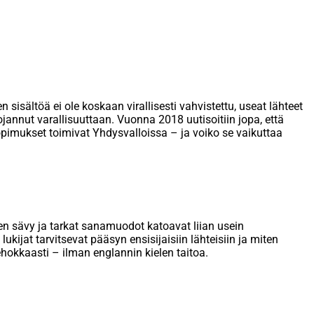
isältöä ei ole koskaan virallisesti vahvistettu, useat lähteet
annut varallisuuttaan. Vuonna 2018 uutisoitiin jopa, että
sopimukset toimivat Yhdysvalloissa – ja voiko se vaikuttaa
nen sävy ja tarkat sanamuodot katoavat liian usein
ukijat tarvitsevat pääsyn ensisijaisiin lähteisiin ja miten
ehokkaasti – ilman englannin kielen taitoa.