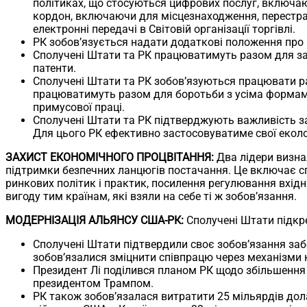
політиках, що стосуються цифрових послуг, включа
кордон, включаючи для місцезнаходження, перестрах
електронні передачі в Світовій організації торгівлі.
РК зобов’язується надати додаткові положення про 
Сполучені Штати та РК працюватимуть разом для зах
патенти.
Сполучені Штати та РК зобов’язуються працювати р
працюватимуть разом для боротьби з усіма формами 
примусової праці.
Сполучені Штати та РК підтверджують важливість за
Для цього РК ефективно застосовуватиме свої еколог
ЗАХИСТ ЕКОНОМІЧНОГО ПРОЦВІТАННЯ:
Два лідери визна
підтримки безпечних ланцюгів постачання. Це включає сп
ринкових політик і практик, посилення регулювання вхідн
вигоду тим країнам, які взяли на себе ті ж зобов’язання.
МОДЕРНІЗАЦІЯ АЛЬЯНСУ США-РК:
Сполучені Штати підкре
Сполучені Штати підтвердили своє зобов’язання за
зобов’язалися зміцнити співпрацю через механізми 
Президент Лі поділився планом РК щодо збільшення
президентом Трампом.
РК також зобов’язалася витратити 25 мільярдів дол