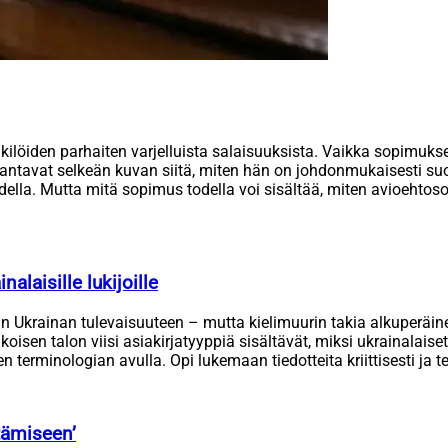
öiden parhaiten varjelluista salaisuuksista. Vaikka sopimuksen s
antavat selkeän kuvan siitä, miten hän on johdonmukaisesti suoj
udella. Mutta mitä sopimus todella voi sisältää, miten avioehto
alaisille lukijoille
raan Ukrainan tulevaisuuteen – mutta kielimuurin takia alkuperäi
en talon viisi asiakirjatyyppiä sisältävät, miksi ukrainalaiset l
terminologian avulla. Opi lukemaan tiedotteita kriittisesti ja t
tämiseen’