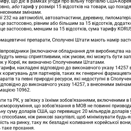
ифу, що діє в рамках угоди про вільну торгівлю США-Коре
овно,
або
тариф у розмірі 15 відсотків на товари, що поход
внесеними змінами.
 232 на автомобілі, автозапчастини, деревину, пиломатеріал
е застосовно, рівним або більшим за 15 відсотків, додатк
це застосовно, меншим за 15 відсотків, сума тарифу KORU
рмацевтичні препарати, Сполучені Штати мають намір застос
апівпровідники (включаючи обладнання для виробництва на
 будуть менш сприятливими, ніж умови, які можуть бути зап
к у Кореї, як визначено Сполученими Штатами.
арифи, накладені відповідно до виконавчого указу 14257 в
х коригувань для партнерів, таких як генеричні фармацевти
ратів та певні природні ресурси, які недоступні в Сполуч
 відповідно до виконавчого указу 14257, з внесеними зміна
мацією 10962.
ти та РК, у зв’язку з їхніми зобов’язаннями, включеними 
аєморозуміння, що зобов’язання в МОВ не повинні призводит
ну суму доларів США, що перевищує 20 мільярдів доларів у
пособами, ніж ринкові закупівлі, щоб мінімізувати будь-я
ть на ринку, таку як безладні коливання корейської вони,
 таке прохання.