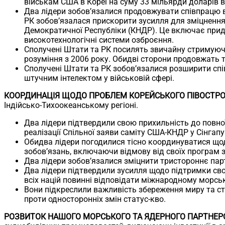
військам США в Кореї на суму 33 мільярди доларів 
Два лідери зобов’язалися продовжувати співпрацю в
РК зобов’язалася прискорити зусилля для зміцнення
Демократичної Республіки (КНДР). Це включає прид
високотехнологічні системи озброєння.
Сполучені Штати та РК посилять звичайну стримуюч
розуміння з 2006 року. Обидві сторони продовжать т
Сполучені Штати та РК зобов’язалися розширити спі
штучним інтелектом у військовій сфері.
КООРДИНАЦІЯ ЩОДО ПРОБЛЕМ КОРЕЙСЬКОГО ПІВОСТРОВ
Індійсько-Тихоокеанському регіоні.
Два лідери підтвердили свою прихильність до повної
реалізації Спільної заяви саміту США-КНДР у Сінгапу
Обидва лідери погодилися тісно координуватися що
зобов’язань, включаючи відмову від своїх програм 
Два лідери зобов’язалися зміцнити тристороннє пар
Два лідери підтвердили зусилля щодо підтримки своб
всіх націй повинні відповідати міжнародному морсь
Вони підкреслили важливість збереження миру та ст
проти односторонніх змін статус-кво.
РОЗВИТОК НАШОГО МОРСЬКОГО ТА ЯДЕРНОГО ПАРТНЕР