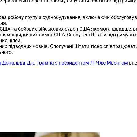
мериканські верфі та робочу силу США. РК вітає підтримку
рез робочу групу з суднобудування, включаючи обслуговува
ня.
ен США та бойових військових суден США якомога швидше, 
анням юридичних вимог США, Сполучені Штати підтримують 
их цілей.
них підводних човнів. Сполучені Штати тісно співпрацюват
ного.
та Дональда Дж. Трампа з президентом Лі Чже Мьонгом
впе