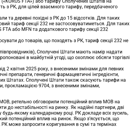
я («KORUS FTA») або тарифу Сполучених Штатів на
ять з РК, для цілей взаємного тарифу, передбаченого
и та деревні похідні з РК до 15 відсотків. Для таких
овий тариф секції 232 не застосовуватиметься. Для таких
S FTA або MFN та додаткового тарифу секції 232
увати до товарів, що походять з РК, тариф секції 232 не
півпровідників), Сполучені Штати мають намір надати
ропоновані в майбутній угоді, що охоплює обсяги торгівлі
ід 2 квітня 2025 року, з внесеними змінами для певних
чні препарати, генеричні фармацевтичні інгредієнти,
ених Штатах. Сполучені Штати також скасують тарифи на
ми, прокламацією 9704, з внесеними змінами,
в МОВ, ретельно обговорили потенційний вплив МОВ на
и до нестабільності на ринку. Як надійні партнери, дві
 будь-якому календарному році. РК докладе всіх зусиль,
кий потенційний вплив на ринок. Якщо з’ясується, що
 РК може запросити коригування в сумі та термінах