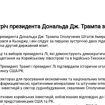
тріч президента Дональда Дж. Трампа 
 президента Дональда Дж. Трампа Сполучених Штатів Амер
бувся в Кьонджу, і він слідує за першою зустріччю двох лід
 на другий державний візит.
ці та виборів президента Лі, які демонструють демократичн
цвітання на Корейському півострові та в Індійсько-Тихооке
 Президент Трамп і президент Лі підтвердили історичне огол
льянсу США-РК.
х секторах для просування економічних та національних інт
, фармацевтикою, критичними мінералами та штучним інт
х інвестицій у сектор суднобудування, схвалених Сполуче
ткових корейських інвестицій, зобов’язаних відповідно 
аний представниками США та РК.