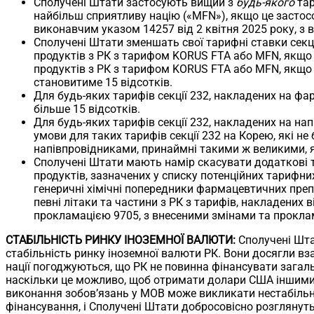
Сполучені Штати застосують вищий з
будь-якого
тар
найбільш сприятливу націю («MFN»), якщо це застос
виконавчим указом 14257 від 2 квітня 2025 року, з 
Сполучені Штати зменшать свої тарифні ставки секції
продуктів з РК з тарифом KORUS FTA або MFN, якщо ц
продуктів з РК з тарифом KORUS FTA або MFN, якщо 
становитиме 15 відсотків.
Для будь-яких тарифів секції 232, накладених на фа
більше 15 відсотків.
Для будь-яких тарифів секції 232, накладених на н
умови для таких тарифів секції 232 на Корею, які не
напівпровідниками, принаймні такими ж великими, я
Сполучені Штати мають намір скасувати додаткові т
продуктів, зазначених у списку потенційних тарифни
генеричні хімічні попередники фармацевтичних препа
певні літаки та частини з РК з тарифів, накладених
прокламацією 9705, з внесеними змінами та прокла
СТАБІЛЬНІСТЬ РИНКУ ІНОЗЕМНОЇ ВАЛЮТИ:
Сполучені Шта
стабільність ринку іноземної валюти РК. Вони досягли вз
нації погоджуються, що РК не повинна фінансувати загаль
наскільки це можливо, щоб отримати долари США іншими с
виконання зобов’язань у МОВ може викликати нестабільніс
фінансування, і Сполучені Штати добросовісно розглянуть