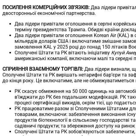
ПОСИЛЕННЯ КОМЕРЦІЙНИХ ЗВ’ЯЗКІВ:
Два лідери привітал
двосторонньої економічної партнерства.
Два лідери привітали оголошення в серпні корейськи
терміну президентства Трампа. Обидві країни доклад
Два лідери привітали оголошення Korean Air (KAL) в
мільярдів доларів США і включатиме змішане замовле
замовлення KAL у 2025 році до понад 150 літаків Boe
Сполучені Штати та РК вітають ініціативу
Купуй Амер
американські компанії, включаючи малі та середні 
СПРИЯННЯ ВЗАЄМНОМУ ТОРГІВЛІ:
Два лідери визнали, щ
Сполучені Штати та РК вирішать нетарифні бар’єри та за
до кінця року. Це включатиме, але не обмежуватиметься
РК скасує обмеження на 50 000 одиниць на автомобі
в’їжджати до РК без подальших модифікацій. РК так
процесі сертифікації викидів, окрім тієї, що подаєть
РК працюватиме разом зі Сполученими Штатами для
товарами, включаючи: забезпечення виконання існу
продуктів біотехнології в сільському господарстві
садівничі продукти; та збереження доступу на ринок
Сполучені Штати та РК зобов’язуються забезпечити, 