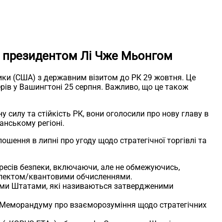
з президентом Лі Чже Мьонгом
ики (США) з державним візитом до РК 29 жовтня. Це
ерів у Вашингтоні 25 серпня. Важливо, що це також
у силу та стійкість РК, вони оголосили про нову главу в
анському регіоні.
ошення в липні про угоду щодо стратегічної торгівлі та
ересів безпеки, включаючи, але не обмежуючись,
електом/квантовими обчисленнями.
ними Штатами, які називаються затвердженими
до Меморандуму про взаєморозуміння щодо стратегічних