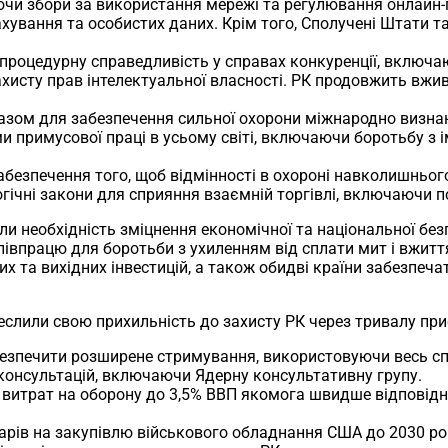
ючи збори за використання мережі та регулювання онлайн-
ування та особистих даних. Крім того, Сполучені Штати та
процедурну справедливість у справах конкуренції, включа
исту прав інтелектуальної власності. РК продовжить вжив
азом для забезпечення сильної охорони міжнародно визнан
примусової праці в усьому світі, включаючи боротьбу з 
безпечення того, щоб відмінності в охороні навколишнього
ічні закони для сприяння взаємній торгівлі, включаючи по
ли необхідність зміцнення економічної та національної б
івпрацю для боротьби з ухиленням від сплати мит і вжитт
их та вихідних інвестицій, а також обидві країни забезпеч
слили свою прихильність до захисту РК через тривалу прис
безпечити розширене стримування, використовуючи весь сп
консультацій, включаючи Ядерну консультативну групу.
 витрат на оборону до 3,5% ВВП якомога швидше відповідн
арів на закупівлю військового обладнання США до 2030 ро