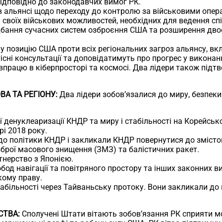
відповідно до законодавчих вимог РК.
 альянсі щодо переходу до контролю за військовими опера
 своїх військових можливостей, необхідних для ведення сп
бання сучасних систем озброєння США та розширення двос
у позицію США проти всіх регіональних загроз альянсу, в
існі консультації та доповідатимуть про прогрес у виконан
впрацю в кіберпросторі та космосі. Два лідери також підт
А ТА РЕГІОНУ:
Два лідери зобов’язалися до миру, безпеки 
 денуклеаризації КНДР та миру і стабільності на Корейськ
рі 2018 року.
до політики КНДР і закликали КНДР повернутися до змісто
зброї масового знищення (ЗМЗ) та балістичних ракет.
тнерство з Японією.
од навігації та повітряного простору та інших законних в
кому праву.
абільності через Тайваньську протоку. Вони закликали до
СТВА:
Сполучені Штати вітають зобов’язання РК сприяти м