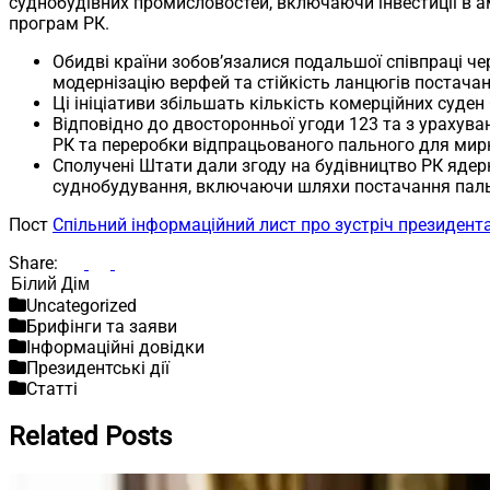
суднобудівних промисловостей, включаючи інвестиції в а
програм РК.
Обидві країни зобов’язалися подальшої співпраці че
модернізацію верфей та стійкість ланцюгів постачан
Ці ініціативи збільшать кількість комерційних суд
Відповідно до двосторонньої угоди 123 та з урахув
РК та переробки відпрацьованого пального для мирн
Сполучені Штати дали згоду на будівництво РК ядер
суднобудування, включаючи шляхи постачання паль
Пост
Спільний інформаційний лист про зустріч президен
Share:
Пошук
Uncategorized
Брифінги та заяви
Інформаційні довідки
Президентські дії
Статті
Related Posts