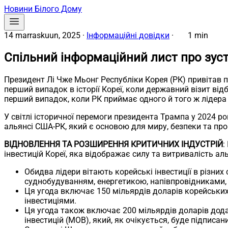
Новини Білого Дому
14 marraskuun, 2025
·
Інформаційні довідки
·
1 min
Спільний інформаційний лист про зус
Президент Лі Чже Мьонг Республіки Корея (РК) привітав
перший випадок в історії Кореї, коли державний візит від
перший випадок, коли РК приймає одного й того ж лідера
У світлі історичної перемоги президента Трампа у 2024 ро
альянсі США-РК, який є основою для миру, безпеки та про
ВІДНОВЛЕННЯ ТА РОЗШИРЕННЯ КРИТИЧНИХ ІНДУСТРІЙ
:
інвестицій Кореї, яка відображає силу та витривалість а
Обидва лідери вітають корейські інвестиції в різни
суднобудуванням, енергетикою, напівпровідниками
Ця угода включає 150 мільярдів доларів корейськи
інвестиціями.
Ця угода також включає 200 мільярдів доларів дода
інвестицій (МОВ), який, як очікується, буде підпис