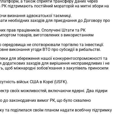
платформ, а також сприяти трансферу даних через
 РК підтримають постійний мораторій на митні збори на
ючи визнання адвокатської таємниці.
ати необхідних заходів для приєднання до Договору про
их прав працівників. Сполучені Штати та РК
імпортом товарів, виготовлених з використанням
 середовища не спотворювали торгівлю та інвестиції.
вне виконання угоди ВТО про субсидії в рибальстві.
езпеки для збереження нашої конкурентоспроможності та
я додаткових заходів для вирішення несправедливих і не
ать, щоб міжнародні зобов’язання з закупівель приносили
утність військ США в Кореї (USFK).
ектр своїх можливостей, включаючи ядерні. Два лідери
о до законодавчих вимог РК, що було схвалено
ку та поділилася своїм планом надати всебічну підтримку