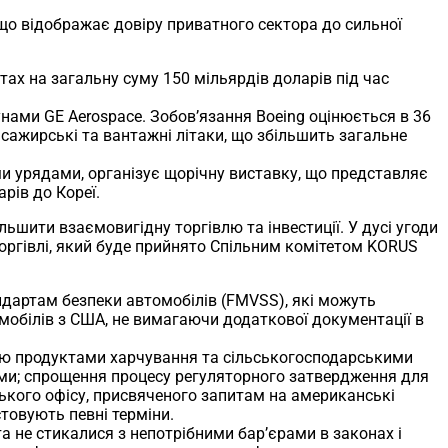
 що відображає довіру приватного сектора до сильної
тах на загальну суму 150 мільярдів доларів під час
унами GE Aerospace. Зобов’язання Boeing оцінюється в 36
сажирські та вантажні літаки, що збільшить загальне
ими урядами, організує щорічну виставку, що представляє
рів до Кореї.
шити взаємовигідну торгівлю та інвестиції. У дусі угоди
торгівлі, який буде прийнято Спільним комітетом KORUS
ндартам безпеки автомобілів (FMVSS), які можуть
обілів з США, не вимагаючи додаткової документації в
лю продуктами харчування та сільськогосподарськими
ми; спрощення процесу регуляторного затвердження для
ського офісу, присвяченого запитам на американські
стовують певні терміни.
а не стикалися з непотрібними бар’єрами в законах і