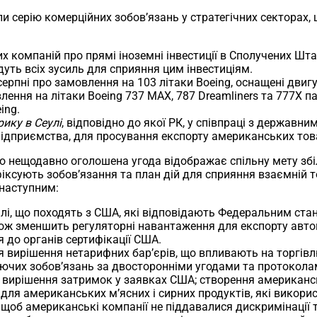
и серію комерційних зобов’язань у стратегічних секторах,
х компаній про прямі іноземні інвестиції в Сполучених Шта
уть всіх зусиль для сприяння цим інвестиціям.
 серпні про замовлення на 103 літаки Boeing, оснащені двиг
ння на літаки Boeing 737 MAX, 787 Dreamliners та 777X па
ing.
ику в Сеулі
, відповідно до якої РК, у співпраці з державн
підприємства, для просування експорту американських това
о нещодавно оголошена угода відображає спільну мету збіль
фіксують зобов’язання та план дій для сприяння взаємній 
 наступним:
лі, що походять з США, які відповідають Федеральним ста
ож зменшить регуляторні навантаження для експорту автом
ся до органів сертифікації США.
 вирішення нетарифних бар’єрів, що впливають на торгів
ючих зобов’язань за двосторонніми угодами та протокола
 та вирішення затримок у заявках США; створення американ
 для американських м’ясних і сирних продуктів, які викори
щоб американські компанії не піддавалися дискримінації т