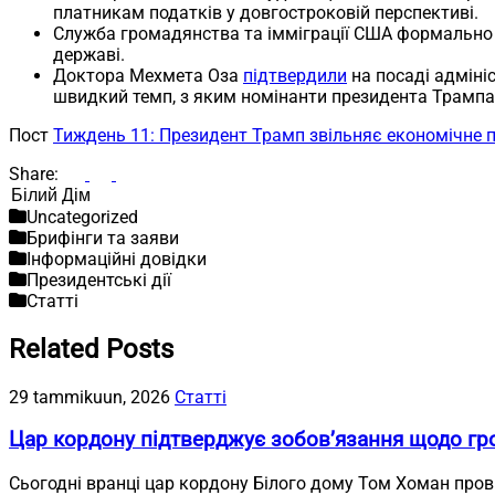
платникам податків у довгостроковій перспективі.
Служба громадянства та імміграції США формальн
державі.
Доктора Мехмета Оза
підтвердили
на посаді адміні
швидкий темп, з яким номінанти президента Трамп
Пост
Тиждень 11: Президент Трамп звільняє економічне 
Share:
Пошук
Uncategorized
Брифінги та заяви
Інформаційні довідки
Президентські дії
Статті
Related Posts
29 tammikuun, 2026
Статті
Цар кордону підтверджує зобов’язання щодо гр
Сьогодні вранці цар кордону Білого дому Том Хоман пров