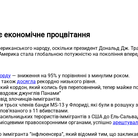
є економічне процвітання
ериканського народу, оскільки президент Дональд Дж. Тр
 Америка стала глобальною потужністю на покоління впере
корду
— зниження на 95% у порівнянні з минулим роком.
в також
досягла
рекордно низького рівня.
кий кордон, який колись був переповнений, тепер майже п
% вздовж джунглів Панами”
ід злочинців-іммігрантів.
и трьох членів банди MS-13 у Флориді, які були в розшуку 
пов’язаного з 11 вбивствами.
асильницьких терористів-іммігрантів з США до Ель-Сальва
 місцевими правоохоронними органами, успішно
арештувал
 іммігранта ”інфлюенсера”, який відомий тим, що закликав