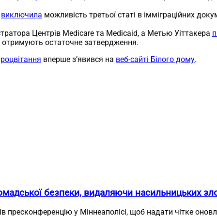
о
виключила
можливість третьої статі в імміграційних док
стратора Центрів Medicare та Medicaid, а Метью Уіттакера
п
а отримують остаточне затвердження.
процвітання
вперше з’явився на
веб-сайті Білого дому
.
омадської безпеки, видаляючи насильницьких зло
ів пресконференцію у Міннеаполісі, щоб надати чітке онов