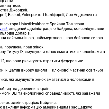
иці США.
рівництвом.
ства Джорджії.
нії, Берклі, Університеті Каліфорнії, Лос-Анджелес та
директора UnitedHealthcare Брайана Томпсона.
узей
, зведений адміністрацією Байдена, консолідувавши
льярдів доларів.
шення найсильнішою, найсмертоноснішою бойовою силою
нь порушень прав жінок.
ну Титулу IX, змушуючи жінок змагатися з чоловіками в
K-12, що вони ризикують втратити федеральне
и ініціатив вибору школи — ключової частини освітньої
ики, які змушують жінок змагатися з чоловіками в
обництва деревини в країні.
имоги DEI та екологічної справедливості, які заважали
шених адміністрацією Байдена.
ає важливу інформацію американцям і заощаджує