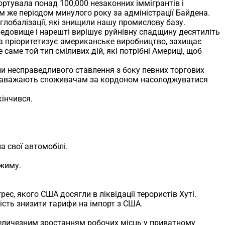
ортувала понад 100,000 незаконних іммігрантів і
м же періодом минулого року за адміністрації Байдена.
 глобалізації, які знищили нашу промислову базу.
редовище і нарешті вирішує руйнівну спадщину десятиліть
яка пріоритетизує американське виробництво, захищає
саме той тип сміливих дій, які потрібні Америці, щоб
и несправедливого ставлення з боку певних торгових
які заважають споживачам за кордоном насолоджуватися
кінчився.
 свої автомобілі.
ежиму.
ес, якого США досягли в ліквідації терористів Хуті.
ість знизити тарифи на імпорт з США.
еличезним зростанням робочих місць у приватному