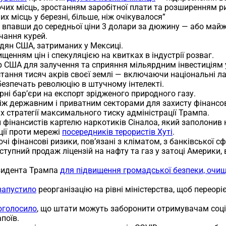
очих місць, зростанням заробітної плати та розширенням ри
их місць у березні, більше, ніж очікувалося”
впавши до середньої ціни 3 долари за дюжину — або майже 
чання курей.
дян США, затриманих у Мексиці.
щенням цін і спекуляцією на квитках в індустрії розваг.
р США для залучення та сприяння мільярдним інвестиціям 
ання тисяч акрів своєї землі — включаючи національні лаб
безпечать революцію в штучному інтелекті.
ні бар’єри на експорт зрідженого природного газу.
іж державним і приватним секторами для захисту фінансово
х стратегії максимального тиску адміністрації Трампа.
и фінансистів картелю наркотиків Сіналоа, який заполонив
ції проти мережі
посередників терористів Хуті
.
і фінансові ризики, пов’язані з кліматом, з банківської сф
ступний продаж ліцензій на нафту та газ у затоці Америки
зидента Трампа
для підвищення громадської безпеки, очищ
запустило
реорганізацію на рівні міністерства, щоб переор
оголосило
, що штати можуть заборонити отримувачам соц
поїв.