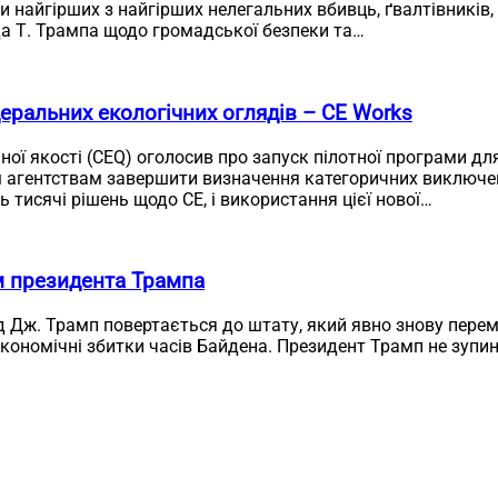
и найгірших з найгірших нелегальних вбивць, ґвалтівників,
а Т. Трампа щодо громадської безпеки та…
еральних екологічних оглядів – CE Works
чної якості (CEQ) оголосив про запуск пілотної програми д
 агентствам завершити визначення категоричних виключень
 тисячі рішень щодо CE, і використання цієї нової…
м президента Трампа
д Дж. Трамп повертається до штату, який явно знову перем
економічні збитки часів Байдена. Президент Трамп не зупи