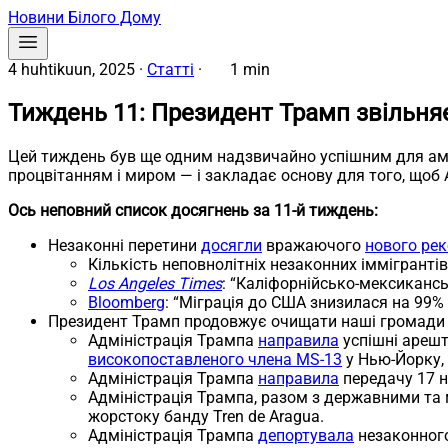
Новини Білого Дому
4 huhtikuun, 2025
·
Статті
·
1 min
Тиждень 11: Президент Трамп звільня
Цей тиждень був ще одним надзвичайно успішним для ам
процвітанням і миром — і закладає основу для того, щоб
Ось неповний список досягнень за 11-й тиждень:
Незаконні перетини
досягли
вражаючого
нового ре
Кількість неповнолітніх незаконних іммігранті
Los Angeles Times
: “Каліфорнійсько-мексикансь
Bloomberg
: “Міграція до США знизилася на 99
Президент Трамп продовжує очищати наші громади в
Адміністрація Трампа
направила
успішні арешт
високопоставленого члена MS-13
у Нью-Йорку, 
Адміністрація Трампа
направила
передачу 17 н
Адміністрація Трампа, разом з державними та
жорстоку банду Tren de Aragua.
Адміністрація Трампа
депортувала
незаконного