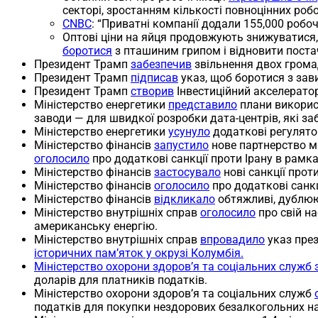
секторі, зростанням кількості повноцінних роб
CNBC
: “Приватні компанії додали 155,000 робоч
Оптові ціни на яйця продовжують знижуватися, 
боротися
з пташиним грипом і відновити поста
Президент Трамп
забезпечив
звільнення двох грома
Президент Трамп
підписав
указ, щоб боротися з зави
Президент Трамп
створив
Інвестиційний акселерато
Міністерство енергетики
представило
плани використ
заводи — для швидкої розробки дата-центрів, які за
Міністерство енергетики
усунуло
додаткові регулятор
Міністерство фінансів
запустило
нове партнерство м
оголосило
про додаткові санкції проти Ірану в рамка
Міністерство фінансів
застосувало
нові санкції прот
Міністерство фінансів
оголосило
про додаткові санк
Міністерство фінансів
відкликало
обтяжливі, дублююч
Міністерство внутрішніх справ
оголосило
про свій на
американську енергію.
Міністерство внутрішніх справ
впровадило
указ пре
історичних пам’яток у окрузі Колумбія.
Міністерство охорони здоров’я та соціальних служб
доларів для платників податків.
Міністерство охорони здоров’я та соціальних служб
податків для покупки нездорових безалкогольних на