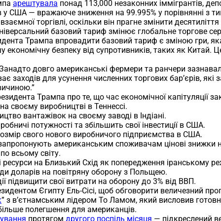
ампа
арештувала
понад 113,000 незаконних іммігрантів, деп
 у США — вражаюче зниження на 99.995% у порівнянні з ти
взаємної торгівлі, оскільки він прагне змінити десятиліття
 універсальний базовий тариф змінює глобальне торгове се
резидента Трампа впровадити базовий тариф є зміною гри, 
 економічну безпеку від супротивників, таких як Китай. Це 
 “Занадто довго американські фермери та ранчери зазнавал
иває заходів для усунення численних торгових бар’єрів, 
вичиною.”
езидента Трампа про те, що час економічної капітуляції за
 на своєму виробництві в Теннессі.
ицтво вантажівок на своєму заводі в Індіані.
робничі потужності та збільшить свої інвестиції в США.
озмір свого нового виробничого підприємства в США.
запропонують американським споживачам цінові знижки на
по всьому світу.
і ресурси на Близький Схід як попередження іранському р
рди доларів на повітряну оборону з Польщею.
ії підвищити свої витрати на оборону до 3% від ВВП.
зидентом Єгипту Ель-Сісі, щоб обговорити величезний прогр
к
” з в’єтнамським лідером То Ламом, який висловив готовн
більше полегшення для американців.
кування
протягом
другого поспіль місяця
— підкреслений в