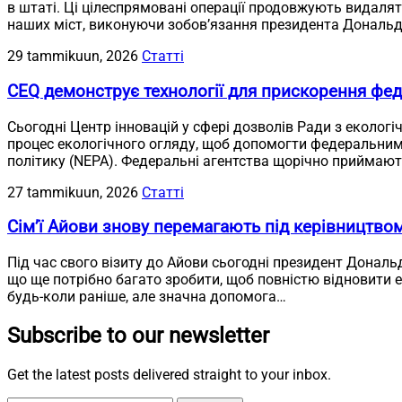
в штаті. Ці цілеспрямовані операції продовжують видалят
наших міст, виконуючи зобов’язання президента Дональд
29 tammikuun, 2026
Статті
CEQ демонструє технології для прискорення фед
Сьогодні Центр інновацій у сфері дозволів Ради з екологі
процес екологічного огляду, щоб допомогти федеральним
політику (NEPA). Федеральні агентства щорічно приймають
27 tammikuun, 2026
Статті
Сім’ї Айови знову перемагають під керівництво
Під час свого візиту до Айови сьогодні президент Дональ
що ще потрібно багато зробити, щоб повністю відновити 
будь-коли раніше, але значна допомога…
Subscribe to our newsletter
Get the latest posts delivered straight to your inbox.