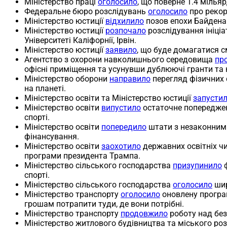
Міністерство праці
оголосило
, що поверне 1.4 міль
Федеральне бюро розслідувань
оголосило
про рекор
Міністерство юстиції
відхилило
позов епохи Байдена
Міністерство юстиції
розпочало
розслідування ініціа
Університеті Каліфорнії, Ірвін.
Міністерство юстиції
заявило
, що буде домагатися с
Агентство з охорони навколишнього середовища
пр
офісні приміщення та усунувши дублюючі гранти та
Міністерство оборони
направило
перегляд фізичних 
на планеті.
Міністерство освіти та Міністерство юстиції
запусти
Міністерство освіти
випустило
остаточне попереджен
спорті.
Міністерство освіти
попередило
штати з незаконними
фінансування.
Міністерство освіти
заохотило
державних освітніх ч
програми президента Трампа.
Міністерство сільського господарства
призупинило
ф
спорті.
Міністерство сільського господарства
оголосило
шир
Міністерство транспорту
оголосило
оновлену програм
грошам потрапити туди, де вони потрібні.
Міністерство транспорту
продовжило
роботу над без
Міністерство житлового будівництва та міського ро