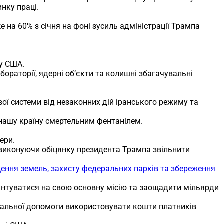
нку праці.
на 60% з січня на фоні зусиль адміністрації Трампа
у США.
ораторії, ядерні об’єкти та колишні збагачувальні
ї системи від незаконних дій іранського режиму та
 нашу країну смертельним фентанілем.
ери.
, виконуючи обіцянку президента Трампа звільнити
ення земель, захисту федеральних парків та збереження
ієнтуватися на свою основну місію та заощадити мільярди
іальної допомоги використовувати кошти платників