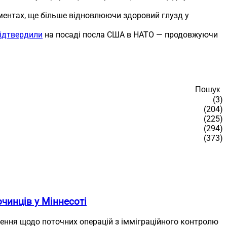
ументах, ще більше відновлюючи здоровий глузд у
ідтвердили
на посаді посла США в НАТО — продовжуючи
Пошук
(3)
(204)
(225)
(294)
(373)
чинців у Міннесоті
лення щодо поточних операцій з імміграційного контролю