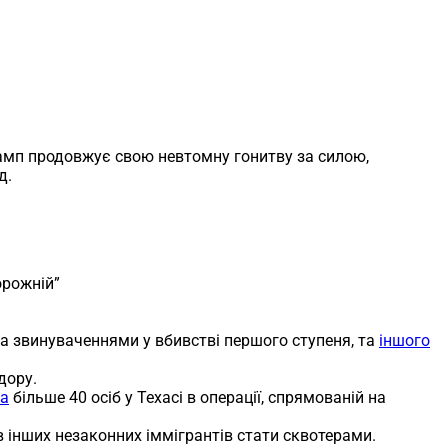
амп продовжує свою невтомну гонитву за силою,
д.
орожній”
за звинуваченнями у вбивстві першого ступеня, та
іншого
дору.
а
більше 40 осіб у Техасі в операції, спрямованій на
 інших незаконних іммігрантів стати сквотерами.