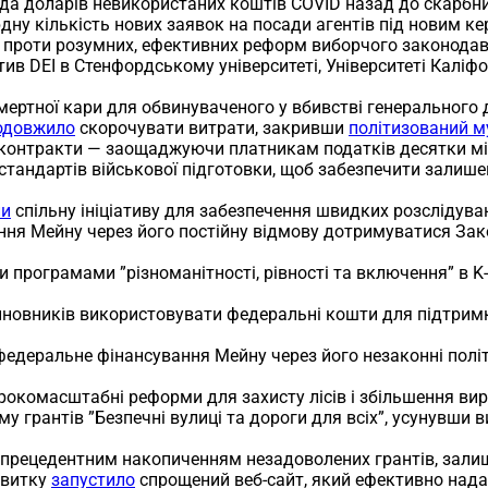
ярда доларів невикористаних коштів COVID назад до скарбн
дну кількість нових заявок на посади агентів під новим ке
 проти розумних, ефективних реформ виборчого законодав
тив DEI в Стенфордському університеті, Університеті Каліфор
мертної кари для обвинуваченого у вбивстві генерального 
одовжило
скорочувати витрати, закривши
політизований м
 контракти — заощаджуючи платникам податків десятки мі
стандартів військової підготовки, щоб забезпечити зали
ли
спільну ініціативу для забезпечення швидких розслідува
ня Мейну через його постійну відмову дотримуватися Зако
 програмами ”різноманітності, рівності та включення” в 
иновників використовувати федеральні кошти для підтримк
едеральне фінансування Мейну через його незаконні політ
окомасштабні реформи для захисту лісів і збільшення вир
у грантів ”Безпечні вулиці та дороги для всіх”, усунувши в
прецедентним накопиченням незадоволених грантів, зали
звитку
запустило
спрощений веб-сайт, який ефективно над