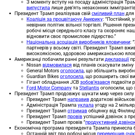
З моменту вступу на посаду адміністрація Тр
випустила
лише дев’ять незаконних іммігрантів
Президент Трамп реалізував свій
сміливий план
для 
Коаліція за процвітаючу Америку
: “Постійний,
невірних політик вільної торгівлі. Рішення п
робочі місця середнього класу та охороняє нашу
відновити своє промислове лідерство.”
Національна асоціація виробників яловичини
:
партнерів у всьому світі. Президент Трамп вж
високоякісною, здоровою американською яло
Американці побачили ранні результати
декларації
пр
Nissan
відмовилася
від планів скасувати зміну
General Motors
оголосила
, що збільшить виробн
Guardian Bikes
оголосила
, що розширить свої ви
Гігант обладнання JCB
зобов’язався
подвоїти р
Ford Motor Company
та
Stellantis
оголосили, що 
Президент Трамп продовжує шукати мир через силу 
Президент Трамп
направив
додаткові військов
Адміністрація Трампа
уклала
угоду на 2 мілья
Президент Трамп
отримав
обіцянку від Фінлянд
Президент Трамп
провів
успішний дзвінок з пре
Президент Трамп провів “
продуктивний дзвіно
Економічна програма президента Трампа принесла 
Останній звіт про робочі місця
перевершив очі