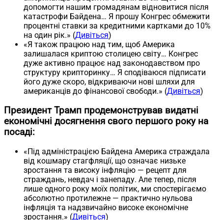
допомогти нашим громадянам відновитися після
катастрофи Байдена… Я прошу Конгрес обмежити
процентні ставки за кредитними картками до 10%
на один рік.» (
Дивіться
)
«Я також працюю над тим, щоб Америка
залишалася криптою столицею світу… Конгрес
дуже активно працює над законодавством про
структуру крипторинку… Я сподіваюся підписати
його дуже скоро, відкриваючи нові шляхи для
американців до фінансової свободи.» (
Дивіться
)
Президент Трамп продемонстрував видатні
економічні досягнення свого першого року на
посаді:
«Під адміністрацією Байдена Америка страждала
від кошмару стагфляції, що означає низьке
зростання та високу інфляцію — рецепт для
страждань, невдач і занепаду. Але тепер, після
лише одного року моїх політик, ми спостерігаємо
абсолютно протилежне — практично нульова
інфляція та надзвичайно високе економічне
зростання.» (
Дивіться
)