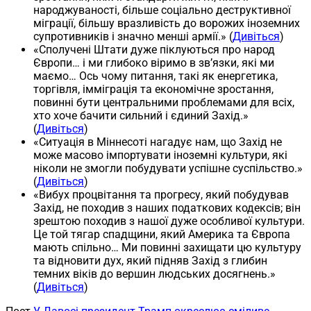
народжуваності, більше соціально деструктивної
міграції, більшу вразливість до ворожих іноземних
супротивників і значно менші армії.» (
Дивіться
)
«Сполучені Штати дуже піклуються про народ
Європи… і ми глибоко віримо в зв’язки, які ми
маємо… Ось чому питання, такі як енергетика,
торгівля, імміграція та економічне зростання,
повинні бути центральними проблемами для всіх,
хто хоче бачити сильний і єдиний Захід.»
(
Дивіться
)
«Ситуація в Міннесоті нагадує нам, що Захід не
може масово імпортувати іноземні культури, які
ніколи не змогли побудувати успішне суспільство.»
(
Дивіться
)
«Вибух процвітання та прогресу, який побудував
Захід, не походив з наших податкових кодексів; він
зрештою походив з нашої дуже особливої культури.
Це той тягар спадщини, який Америка та Європа
мають спільно… Ми повинні захищати цю культуру
та відновити дух, який підняв Захід з глибин
темних віків до вершин людських досягнень.»
(
Дивіться
)