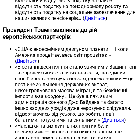
включаючи відсутність податку на чайові,
відсутність податку на понаднормову роботу та
відсутність податку на соціальне забезпечення для
наших великих пенсіонерів.» (
Дивіться
)
Президент Трамп закликав до дій
європейських партнерів:
«США є економічним двигуном планети — і коли
Америка процвітає, весь світ процвітає.»
(
Дивіться
)
«В останні десятиліття стало звичним у Вашингтоні
та європейських столицях вважати, що єдиний
спосіб зростання сучасної західної економіки — це
постійне збільшення державних витрат,
неконтрольована масова міграція та безкінечні
імпорти з-за кордону… Це був шлях, яким
адміністрація сонного Джо Байдена та багато
інших західних урядів дуже нерозумно слідували,
відвертаючись від усього, що робить нації
багатими, потужними та сильними.» (
Дивіться
)
«Наслідки таких руйнівних політик були
очевидними — включаючи нижче економічне
зростання, нижчі стандарти життя, нижчі