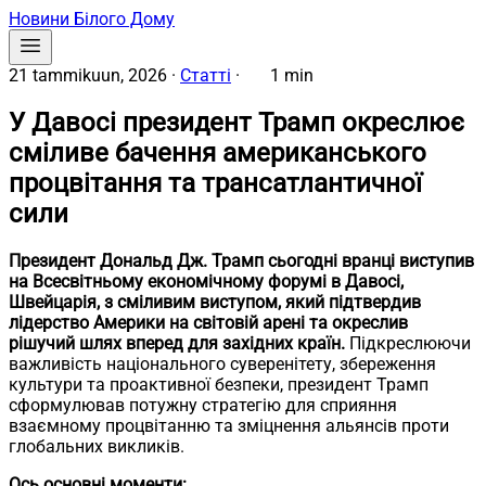
Новини Білого Дому
21 tammikuun, 2026
·
Статті
·
1 min
У Давосі президент Трамп окреслює
сміливе бачення американського
процвітання та трансатлантичної
сили
Президент Дональд Дж. Трамп сьогодні вранці виступив
на Всесвітньому економічному форумі в Давосі,
Швейцарія, з сміливим виступом, який підтвердив
лідерство Америки на світовій арені та окреслив
рішучий шлях вперед для західних країн.
Підкреслюючи
важливість національного суверенітету, збереження
культури та проактивної безпеки, президент Трамп
сформулював потужну стратегію для сприяння
взаємному процвітанню та зміцнення альянсів проти
глобальних викликів.
Ось основні моменти: