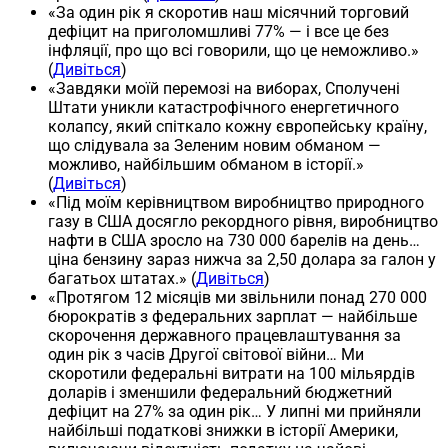
«За один рік я скоротив наш місячний торговий
дефіцит на приголомшливі 77% — і все це без
інфляції, про що всі говорили, що це неможливо.»
(
Дивіться
)
«Завдяки моїй перемозі на виборах, Сполучені
Штати уникли катастрофічного енергетичного
колапсу, який спіткало кожну європейську країну,
що слідувала за Зеленим новим обманом —
можливо, найбільшим обманом в історії.»
(
Дивіться
)
«Під моїм керівництвом виробництво природного
газу в США досягло рекордного рівня, виробництво
нафти в США зросло на 730 000 барелів на день…
ціна бензину зараз нижча за 2,50 долара за галон у
багатьох штатах.» (
Дивіться
)
«Протягом 12 місяців ми звільнили понад 270 000
бюрократів з федеральних зарплат — найбільше
скорочення державного працевлаштування за
один рік з часів Другої світової війни… Ми
скоротили федеральні витрати на 100 мільярдів
доларів і зменшили федеральний бюджетний
дефіцит на 27% за один рік… У липні ми прийняли
найбільші податкові знижки в історії Америки,