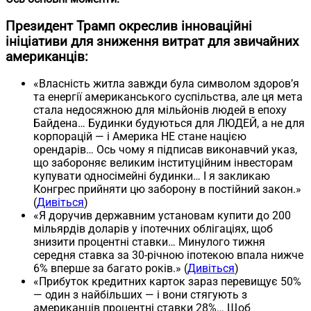
Президент Трамп окреслив інноваційні
ініціативи для зниження витрат для звичайних
американців:
«Власність житла завжди була символом здоров’я
та енергії американського суспільства, але ця мета
стала недосяжною для мільйонів людей в епоху
Байдена… Будинки будуються для ЛЮДЕЙ, а не для
корпорацій — і Америка НЕ стане нацією
орендарів… Ось чому я підписав виконавчий указ,
що забороняє великим інституційним інвесторам
купувати односімейні будинки… І я закликаю
Конгрес прийняти цю заборону в постійний закон.»
(
Дивіться
)
«Я доручив державним установам купити до 200
мільярдів доларів у іпотечних облігаціях, щоб
знизити процентні ставки… Минулого тижня
середня ставка за 30-річною іпотекою впала нижче
6% вперше за багато років.» (
Дивіться
)
«Прибуток кредитних карток зараз перевищує 50%
— один з найбільших — і вони стягують з
американців процентні ставки 28%… Щоб