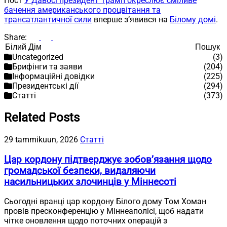
Пост
У Давосі президент Трамп окреслює сміливе
бачення американського процвітання та
трансатлантичної сили
вперше з’явився на
Білому домі
.
Share:
Пошук
Пошук
Uncategorized
(3)
Брифінги та заяви
(204)
Інформаційні довідки
(225)
Президентські дії
(294)
Статті
(373)
Related Posts
29 tammikuun, 2026
Статті
Цар кордону підтверджує зобов’язання щодо
громадської безпеки, видаляючи
насильницьких злочинців у Міннесоті
Сьогодні вранці цар кордону Білого дому Том Хоман
провів пресконференцію у Міннеаполісі, щоб надати
чітке оновлення щодо поточних операцій з