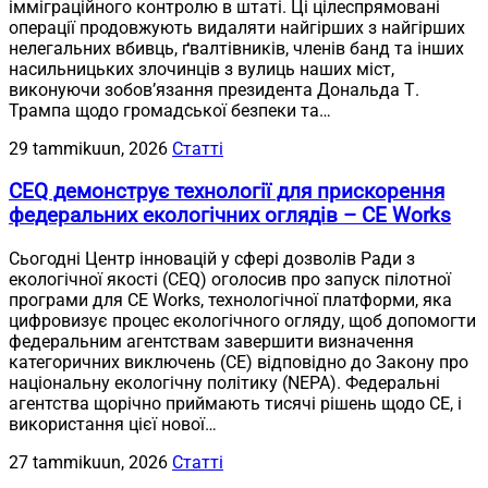
імміграційного контролю в штаті. Ці цілеспрямовані
операції продовжують видаляти найгірших з найгірших
нелегальних вбивць, ґвалтівників, членів банд та інших
насильницьких злочинців з вулиць наших міст,
виконуючи зобов’язання президента Дональда Т.
Трампа щодо громадської безпеки та…
29 tammikuun, 2026
Статті
CEQ демонструє технології для прискорення
федеральних екологічних оглядів – CE Works
Сьогодні Центр інновацій у сфері дозволів Ради з
екологічної якості (CEQ) оголосив про запуск пілотної
програми для CE Works, технологічної платформи, яка
цифровизує процес екологічного огляду, щоб допомогти
федеральним агентствам завершити визначення
категоричних виключень (CE) відповідно до Закону про
національну екологічну політику (NEPA). Федеральні
агентства щорічно приймають тисячі рішень щодо CE, і
використання цієї нової…
27 tammikuun, 2026
Статті