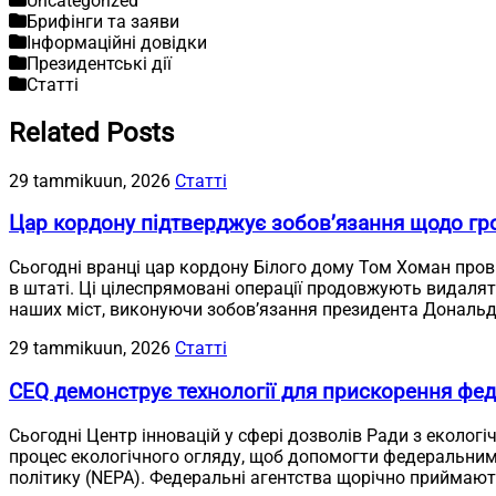
Uncategorized
Брифінги та заяви
Інформаційні довідки
Президентські дії
Статті
Related Posts
29 tammikuun, 2026
Статті
Цар кордону підтверджує зобов’язання щодо гр
Сьогодні вранці цар кордону Білого дому Том Хоман пров
в штаті. Ці цілеспрямовані операції продовжують видалят
наших міст, виконуючи зобов’язання президента Дональд
29 tammikuun, 2026
Статті
CEQ демонструє технології для прискорення фед
Сьогодні Центр інновацій у сфері дозволів Ради з екологі
процес екологічного огляду, щоб допомогти федеральним
політику (NEPA). Федеральні агентства щорічно приймають