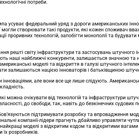
ехнологічні потреби.
мпа усуває федеральний уряд з дороги американських іннов
ії могли створювати такі продукти, які кожен споживач вв
зації проривних технологій, запобігти монополії та будува
ня решті світу інфраструктури та застосувань штучного ін
ють наші найближчі конкуренти, залишається значною та 
мериканські моделі та відкриття в галузі штучного інтелек
тати залишаються нацією інноваторів і батьківщиною штучн
нноваціями, але вони все ще лише слідують. Американські
складність.
які можна очікувати від технологій та інфраструктури штуч
асності, до свободи, так, навіть до безкінечних судових п
обов’язуються підтримувати розробку та впровадження мод
іональні компанії-лідери прагнуть дбайливо управляти чу
 найкращі моделі з відкритим кодом та відкритими вагами
 їх розробників.