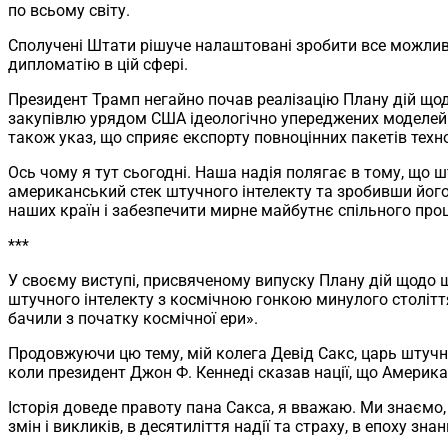
по всьому світу.
Сполучені Штати рішуче налаштовані зробити все можливе,
дипломатію в цій сфері.
Президент Трамп негайно почав реалізацію Плану дій щодо
закупівлю урядом США ідеологічно упереджених моделей ш
також указ, що сприяє експорту повноцінних пакетів техно
Ось чому я тут сьогодні. Наша надія полягає в тому, що 
американський стек штучного інтелекту та зробивши його 
наших країн і забезпечити мирне майбутнє спільного проц
***
У своєму виступі, присвяченому випуску Плану дій щодо 
штучного інтелекту з космічною гонкою минулого столітт
бачили з початку космічної ери».
Продовжуючи цю тему, мій колега Девід Сакс, царь штучно
коли президент Джон Ф. Кеннеді сказав нації, що Америк
Історія доведе правоту пана Сакса, я вважаю. Ми знаємо, щ
змін і викликів, в десятиліття надії та страху, в епоху знан