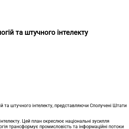
огій та штучного інтелекту
ій та штучного інтелекту, представляючи Сполучені Штати
 інтелекту. Цей план окреслює національні зусилля
огія трансформує промисловість та інформаційні потоки