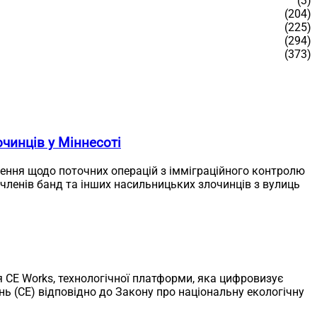
(3)
(204)
(225)
(294)
(373)
чинців у Міннесоті
лення щодо поточних операцій з імміграційного контролю
 членів банд та інших насильницьких злочинців з вулиць
ля CE Works, технологічної платформи, яка цифровизує
 (CE) відповідно до Закону про національну екологічну