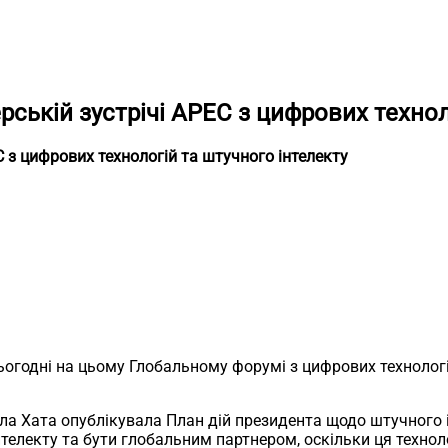
рській зустрічі APEC з цифрових технол
C з цифрових технологій та штучного інтелекту
сьогодні на цьому Глобальному форумі з цифрових технолог
 Біла Хата опублікувала План дій президента щодо штучного
електу та бути глобальним партнером, оскільки ця технол