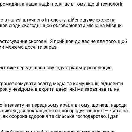
омадян, а наша надія полягає в тому, що ці технології
 в галузі штучного інтелекту, дійсно дуже схоже на
ийшов сюди сьогодні, щоб обговорювати місію на Місяць.
 застосування сьогодні. Я прийшов до вас не для того, щоб
 ми можемо досягти зараз.
кт вже передвіщає нову індустріальну революцію,
 трансформувати освіту, медіа та комунікації, відновити
ок у невідоме, відкрити двері, які ми зараз навіть не
 інтелекту на передньому краї, а в тому, що наші народи
ножником для покращення нашої продуктивності — чи то на
 як охорона здоров’я та сільське господарство, і далі