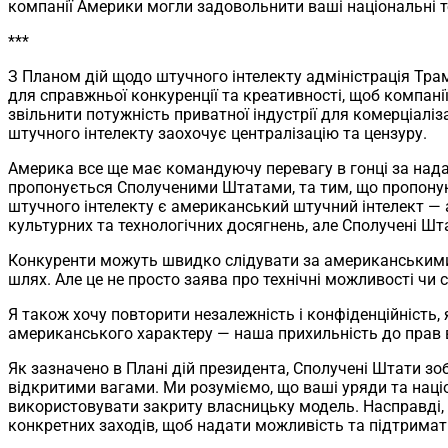
компанії Америки могли задовольнити ваші національні т
***
З Планом дій щодо штучного інтелекту адміністрація Тра
для справжньої конкуренції та креативності, щоб компан
звільнити потужність приватної індустрії для комерціалі
штучного інтелекту заохочує централізацію та цензуру.
Америка все ще має командуючу перевагу в гонці за надан
пропонується Сполученими Штатами, та тим, що пропону
штучного інтелекту є американський штучний інтелект — а
культурних та технологічних досягнень, але Сполучені Ш
Конкуренти можуть швидко слідувати за американськими і
шлях. Але це не просто заява про технічні можливості чи 
Я також хочу повторити незалежність і конфіденційність, 
американського характеру — наша прихильність до прав вл
Як зазначено в Плані дій президента, Сполучені Штати з
відкритими вагами. Ми розуміємо, що ваші уряди та нац
використовувати закриту власницьку модель. Насправді,
конкретних заходів, щоб надати можливість та підтримати