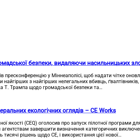
омадської безпеки, видаляючи насильницьких зло
ів пресконференцію у Міннеаполісі, щоб надати чітке онов
и найгірших з найгірших нелегальних вбивць, ґвалтівників,
а Т. Трампа щодо громадської безпеки та…
еральних екологічних оглядів – CE Works
чної якості (CEQ) оголосив про запуск пілотної програми д
 агентствам завершити визначення категоричних виключень
 тисячі рішень щодо CE, і використання цієї нової…