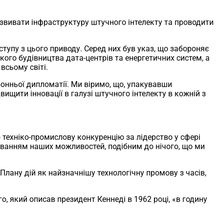
озвивати інфраструктуру штучного інтелекту та проводити
тупу з цього приводу. Серед них був указ, що забороняє
ого будівництва дата-центрів та енергетичних систем, а
всьому світі.
онньої дипломатії. Ми віримо, що, упакувавши
щити інновації в галузі штучного інтелекту в кожній з
 техніко-промислову конкуренцію за лідерство у сфері
уванням наших можливостей, подібним до нічого, що ми
Плану дій як найзначнішу технологічну промову з часів,
го, який описав президент Кеннеді в 1962 році, «в годину