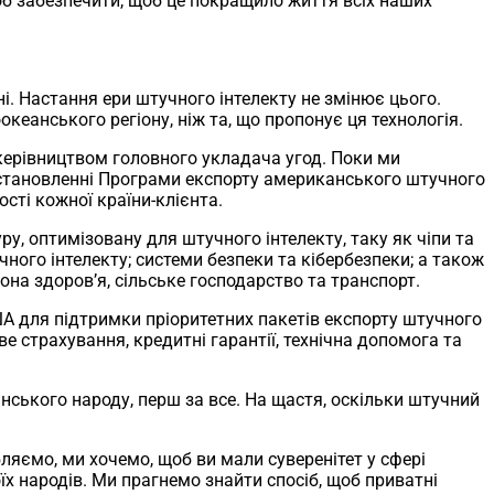
об забезпечити, щоб це покращило життя всіх наших
. Настання ери штучного інтелекту не змінює цього.
кеанського регіону, ніж та, що пропонує ця технологія.
керівництвом головного укладача угод. Поки ми
 установленні Програми експорту американського штучного
сті кожної країни-клієнта.
у, оптимізовану для штучного інтелекту, таку як чіпи та
чного інтелекту; системи безпеки та кібербезпеки; а також
она здоров’я, сільське господарство та транспорт.
ША для підтримки пріоритетних пакетів експорту штучного
ове страхування, кредитні гарантії, технічна допомога та
ського народу, перш за все. На щастя, оскільки штучний
ляємо, ми хочемо, щоб ви мали суверенітет у сфері
оїх народів. Ми прагнемо знайти спосіб, щоб приватні