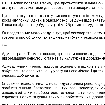
Наш виклик полягає в тому, щоб протистояти змінам, обіц
стануть інструментами для зростання та використання зна
Ця гонка штучного інтелекту, виклик штучного інтелекту, 
космічну гонку. Однак в одному сенсі це дуже відрізняєт
Гонка за лідерство у будівництві майбутнього з мудрістю т
Як представник мого уряду, я тут, щоб обговорити не техно
говорити про обіцянку потенційних майбутніх технологій,
***
Адміністрація Трампа вважає, що, розширюючи людські м
інформаційну революцію та навіть культурне відродження
Адже штучний інтелект надасть можливість відкриттів у ма
забуті речі та звернути нашу увагу на непомічене. І ця те
знаємо, щоб шукати.
Справжня технологічна та нова індустріальна революція, д
зроблять з ними. Застосування штучного інтелекту, які 
заводі, в офісі, чи в лабораторії. Технології штучного ін
сприяють новим галузям, таким як робототехніка, дрони т