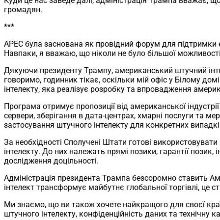
Куди це нас заведе далі, адміністрація Трампа вважає, 
громадян.
***
APEC була заснована як провідний форум для підтримки е
Навпаки, я вважаю, що ніколи не було більшої можливості
Дякуючи президенту Трампу, американський штучний інтел
говоримо, годинник тікає, оскільки мій офіс у Білому до
інтелекту, яка реалізує розробку та впровадження америк
Програма отримує пропозиції від американської індустрії 
сервери, зберігання в дата-центрах, хмарні послуги та ме
застосування штучного інтелекту для конкретних випадків
За необхідності Сполучені Штати готові використовувати
інтелекту. До них належать прямі позики, гарантії позик, 
дослідження доцільності.
Адміністрація президента Трампа безсоромно ставить Ам
інтелект трансформує майбутнє глобальної торгівлі, це 
Ми знаємо, що ви також хочете найкращого для своєї краї
штучного інтелекту, конфіденційність даних та технічну к