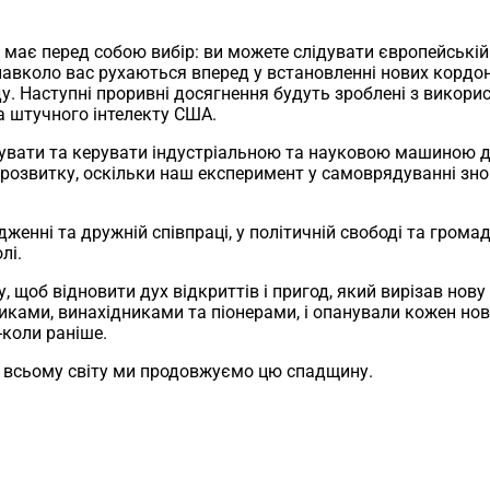
 має перед собою вибір: ви можете слідувати європейській
авколо вас рухаються вперед у встановленні нових кордоні
. Наступні проривні досягнення будуть зроблені з викорис
а штучного інтелекту США.
увати та керувати індустріальною та науковою машиною д
му розвитку, оскільки наш експеримент у самоврядуванні з
ні та дружній співпраці, у політичній свободі та громадян
лі.
, щоб відновити дух відкриттів і пригод, який вирізав нову
иками, винахідниками та піонерами, і опанували кожен нов
-коли раніше.
о всьому світу ми продовжуємо цю спадщину.