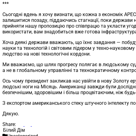
***
Сьогодні вдень я хочу визнати, що кожна з економік APEC
залишитися позаду, піддаючись стагнації, поки держави н
прийняти нашу пропозицію про співпрацю та укласти угоду
використати, вам знадобиться вже готова інфраструктур
Хоча деякі держави вважають, що їхнє завдання — побуд
науки та технологій і світовим лідером у техно-науково
людство на нові технологічні кордони.
Ми вважаємо, що шлях прогресу полягає в людському суджен
а не в глобальному управлінні та технократичному контро
Ось чому президент закликав нас увійти в нову Золоту еру
людські ноги на Місяць. Американці завжди були дослідн
безпечнішим, здоровішим і більш процвітаючим, ніж будь
З експортом американського стеку штучного інтелекту п
Дякую.
Share:
Пошук