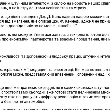
яним штучним інтелектом, з силою на користь наших співгр
нь, а не інструментами невігластва та страху.
те, що віце-президент Дж. Д. Ванс назвав нашою можливістю
ься від змагання, яке описав Дж. Ф. Кеннеді, адже я не пр
а відповідальністю не має фінішної лінії.
логії, які можуть з’явитися завтра, а технології, готові до
 а про економічні партнерства та взаємне процвітання, яке
ожливості та доповнюючи людську працю, штучний інтеле
.
теріалах, хімії, медицині та енергетиці. Він має потенціал
хнологія може, представляючи впевнений і сповнений надії кр
о якої ми прагнемо сьогодні, не в самих системах штучного
ми спостерігаємо сьогодні, вже готові стати величезним м
телекту вже покращують цифрову революцію в таких секторах,
а безпілотні автомобілі.