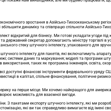
що це покаже нам винахідники, але ми будемо працювати, щ
кономічного зростання в Азійсько-Тихоокеанському регіоні
 збільшити динаміку та співпрацю спільноти Азійсько-Тихоо
ект відкритий для бізнесу. Ми готові укладати угоди під 
мі та державний секретар допомагають міністру торгівлі в
анського стеку штучного інтелекту, упакованого для зручно
штучного інтелекту для пакетів, які включатимуть апаратур
режі; системи даних та маркування; моделі та програми шту
 використання, таких як програмна інженерія, освіта, охор
 всі доступні фінансові інструменти федерального уряду С
інвестиції в капітал, спільне фінансування, політичне ризик
ерику на перше місце. Ми хочемо найкращого для американ
створює можливість для взаємної вигоди.
ни. З пакетами експорту штучного інтелекту, які ми розроб
астомізацію, які ви так справедливо вимагаєте від імені св