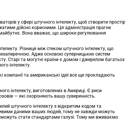
аторів у сфері штучного інтелекту, щоб створити простір
ажатиме дійсно корисними. Ця адміністрація прагне
ти майбутнє. Вона вважає, що широке регулювання
телекту. Різниця між стеком штучного інтелекту, що
незаперечною. Адже основою суперницьких систем
ту. Старі та могутні країни є домом і джерелом багатьох
ого інтелекту.
 компанії та американські ідеї все ще прокладають
ного інтелекту, виготовлених в Америці. Є риси
озовів — які охороняють вашу суверенність.
елей штучного інтелекту з відкритим кодом та
тливими даними ваших людей, тому не завжди можуть
 можуть стати стандартами галузі. Тому ми вживаємо