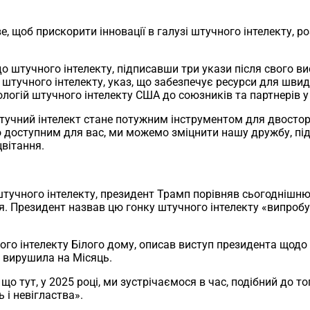
 щоб прискорити інновації в галузі штучного інтелекту, р
 штучного інтелекту, підписавши три укази після свого вис
тучного інтелекту, указ, що забезпечує ресурси для швидк
логій штучного інтелекту США до союзників та партнерів у 
штучний інтелект стане потужним інструментом для двостор
доступним для вас, ми можемо зміцнити нашу дружбу, підви
вітання.
штучного інтелекту, президент Трамп порівняв сьогоднішню
я. Президент назвав цю гонку штучного інтелекту «випроб
го інтелекту Білого дому, описав виступ президента щодо 
а вирушила на Місяць.
о тут, у 2025 році, ми зустрічаємося в час, подібний до то
ь і невігластва».