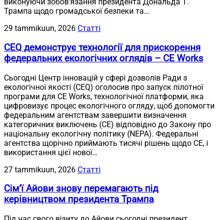
виконуючи зобов’язання президента Дональда Т.
Трампа щодо громадської безпеки та…
29 tammikuun, 2026
Статті
CEQ демонструє технології для прискорення
федеральних екологічних оглядів – CE Works
Сьогодні Центр інновацій у сфері дозволів Ради з
екологічної якості (CEQ) оголосив про запуск пілотної
програми для CE Works, технологічної платформи, яка
цифровизує процес екологічного огляду, щоб допомогти
федеральним агентствам завершити визначення
категоричних виключень (CE) відповідно до Закону про
національну екологічну політику (NEPA). Федеральні
агентства щорічно приймають тисячі рішень щодо CE, і
використання цієї нової…
27 tammikuun, 2026
Статті
Сім’ї Айови знову перемагають під
керівництвом президента Трампа
Під час свого візиту до Айови сьогодні президент