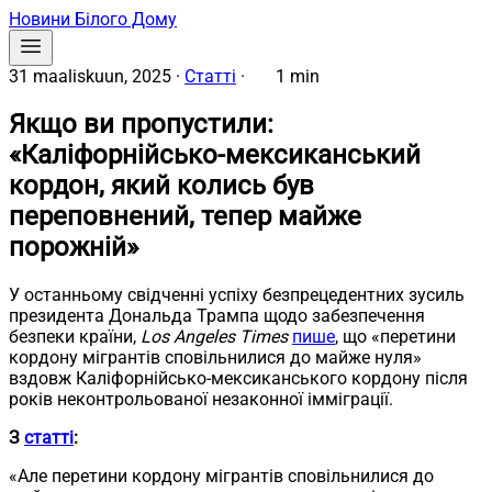
Новини Білого Дому
31 maaliskuun, 2025
·
Статті
·
1 min
Якщо ви пропустили:
«Каліфорнійсько-мексиканський
кордон, який колись був
переповнений, тепер майже
порожній»
У останньому свідченні успіху безпрецедентних зусиль
президента Дональда Трампа щодо забезпечення
безпеки країни,
Los Angeles Times
пише
, що «перетини
кордону мігрантів сповільнилися до майже нуля»
вздовж Каліфорнійсько-мексиканського кордону після
років неконтрольованої незаконної імміграції.
З
статті
:
«Але перетини кордону мігрантів сповільнилися до