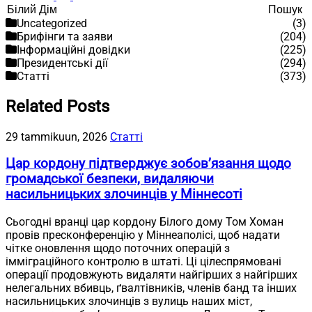
Пошук
Пошук
Uncategorized
(3)
Брифінги та заяви
(204)
Інформаційні довідки
(225)
Президентські дії
(294)
Статті
(373)
Related Posts
29 tammikuun, 2026
Статті
Цар кордону підтверджує зобов’язання щодо
громадської безпеки, видаляючи
насильницьких злочинців у Міннесоті
Сьогодні вранці цар кордону Білого дому Том Хоман
провів пресконференцію у Міннеаполісі, щоб надати
чітке оновлення щодо поточних операцій з
імміграційного контролю в штаті. Ці цілеспрямовані
операції продовжують видаляти найгірших з найгірших
нелегальних вбивць, ґвалтівників, членів банд та інших
насильницьких злочинців з вулиць наших міст,