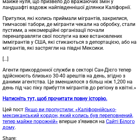
майже нуля, що призвело до вражаючих змін у
ландшафті вздовж найпівденнішої ділянки Каліфорнії.
Притулки, які колись приймали мігрантів, закрилися,
тимчасові табори, де мігранти чекали на обробку, стали
пустими, а некомерційні організації почали
перенаправляти свої послуги на вже встановлених
іммігрантів у США, які стикаються з депортацією, або на
мігрантів, які застрягли на півдні Мексики.
[…]
Агенти прикордонної служби в секторі Сан-Дієго тепер
здійснюють близько 30-40 арештів на день, згідно з
даними агентства. Це зменшилося з більш ніж 1,200 на
день під час піку прибуття мігрантів до регіону в квітні.»
Натисніть тут, щоб прочитати повну історію.
Цей пост
Якщо ви пропустили: «Каліфорнійсько-
мексиканський кордон, який колись був переповнений,
тепер майже порожній»
вперше з’явився на
Сайті Білого
дому
.
Share: