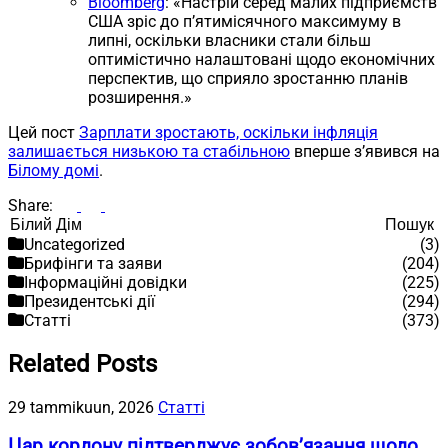
Bloomberg
: «Настрій серед малих підприємств
США зріс до п’ятимісячного максимуму в
липні, оскільки власники стали більш
оптимістично налаштовані щодо економічних
перспектив, що сприяло зростанню планів
розширення.»
Цей пост
Зарплати зростають, оскільки інфляція
залишається низькою та стабільною
вперше з’явився на
Білому домі
.
Share:
Пошук
Пошук
Uncategorized
(3)
Брифінги та заяви
(204)
Інформаційні довідки
(225)
Президентські дії
(294)
Статті
(373)
Related Posts
29 tammikuun, 2026
Статті
Цар кордону підтверджує зобов’язання щодо