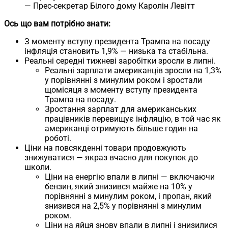
— Прес-секретар Білого дому Каролін Левітт
Ось що вам потрібно знати:
З моменту вступу президента Трампа на посаду
інфляція становить 1,9% — низька та стабільна.
Реальні середні тижневі заробітки зросли в липні.
Реальні зарплати американців зросли на 1,3%
у порівнянні з минулим роком і зростали
щомісяця з моменту вступу президента
Трампа на посаду.
Зростання зарплат для американських
працівників перевищує інфляцію, в той час як
американці отримують більше годин на
роботі.
Ціни на повсякденні товари продовжують
знижуватися — якраз вчасно для покупок до
школи.
Ціни на енергію впали в липні — включаючи
бензин, який знизився майже на 10% у
порівнянні з минулим роком, і пропан, який
знизився на 2,5% у порівнянні з минулим
роком.
Ціни на яйця знову впали в липні і знизилися