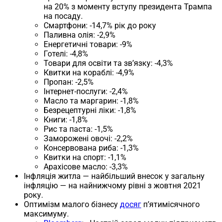
на 20% з моменту вступу президента Трампа
на посаду.
Смартфони: -14,7% рік до року
Паливна олія: -2,9%
Енергетичні товари: -9%
Готелі: -4,8%
Товари для освіти та зв’язку: -4,3%
Квитки на кораблі: -4,9%
Пропан: -2,5%
Інтернет-послуги: -2,4%
Масло та маргарин: -1,8%
Безрецептурні ліки: -1,8%
Книги: -1,8%
Рис та паста: -1,5%
Заморожені овочі: -2,2%
Консервована риба: -1,3%
Квитки на спорт: -1,1%
Арахісове масло: -3,3%
Інфляція житла — найбільший внесок у загальну
інфляцію — на найнижчому рівні з жовтня 2021
року.
Оптимізм малого бізнесу
досяг
п’ятимісячного
максимуму.