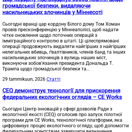
громадської безпеки, видаляючи
насильницьких злочинців у Міннесоті
Сьогодні вранці цар кордону Білого дому Том Хоман
провів пресконференцію у Міннеаполісі, щоб надати
чітке оновлення щодо поточних операцій з
імміграційного контролю в штаті. Ці цілеспрямовані
операції продовжують видаляти найгірших з найгірших
нелегальних вбивць, ґвалтівників, членів банд та інших
насильницьких злочинців з вулиць наших міст,
виконуючи зобов’язання президента Дональда Т.
Трампа щодо громадської безпеки та…
29 tammikuun, 2026
Статті
CEQ демонструє технології для прискорення
федеральних екологічних оглядів – CE Works
Сьогодні Центр інновацій у сфері дозволів Ради з
екологічної якості (CEQ) оголосив про запуск пілотної
програми для CE Works, технологічної платформи, яка
цифровизує процес екологічного огляду, щоб допомогти
федеральним агентствам завершити визначення