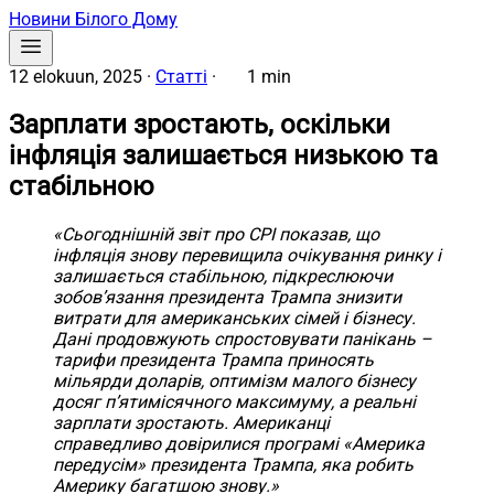
Новини Білого Дому
12 elokuun, 2025
·
Статті
·
1 min
Зарплати зростають, оскільки
інфляція залишається низькою та
стабільною
«Сьогоднішній звіт про CPI показав, що
інфляція знову перевищила очікування ринку і
залишається стабільною, підкреслюючи
зобов’язання президента Трампа знизити
витрати для американських сімей і бізнесу.
Дані продовжують спростовувати панікань –
тарифи президента Трампа приносять
мільярди доларів, оптимізм малого бізнесу
досяг п’ятимісячного максимуму, а реальні
зарплати зростають. Американці
справедливо довірилися програмі «Америка
передусім» президента Трампа, яка робить
Америку багатшою знову.»