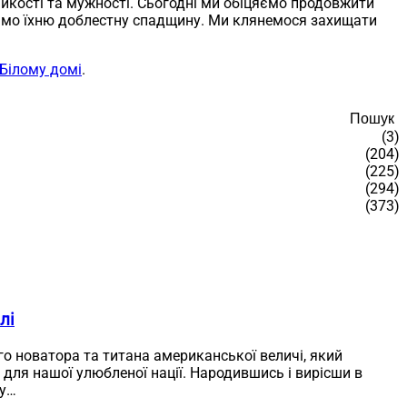
ійкості та мужності. Сьогодні ми обіцяємо продовжити
вуємо їхню доблестну спадщину. Ми клянемося захищати
Білому домі
.
Пошук
(3)
(204)
(225)
(294)
(373)
лі
 новатора та титана американської величі, який
 для нашої улюбленої нації. Народившись і вирісши в
ну…