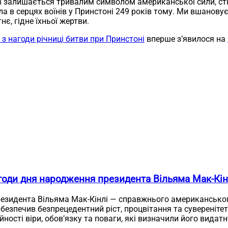
ів залишається тривалим символом американської сили, ст
іла в серцях воїнів у Принстоні 249 років тому. Ми вшано
є, гідне їхньої жертви.
з нагоди річниці битви при Принстоні
вперше з’явилося на
годи дня народження президента Вільяма Мак-Кін
езидента Вільяма Мак-Кінлі — справжнього американського
езпечив безпрецедентний ріст, процвітання та суверенітет
йності віри, обов’язку та поваги, які визначили його видат