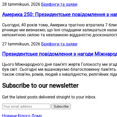
28 tammikuun, 2026
Брифінги та заяви
Америка 250: Президентське повідомлення з наг
Сьогодні, 40 років тому, Америка трагічно втратила 7 бли
річницю ми визнаємо, що їхні спадщини залишаться назав
непохитною силою та незламною відданістю досконалост
27 tammikuun, 2026
Брифінги та заяви
Президентське повідомлення з нагоди Міжнарод
Цього Міжнародного дня пам’яті жертв Голокосту ми згаду
був світ. Сьогодні ми вшановуємо благословенну пам’ять 
також слов’ян, ромів, людей з інвалідністю, релігійних лід
Subscribe to our newsletter
Get the latest posts delivered straight to your inbox.
Subscribe
Новини Білого Дому