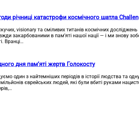
оди річниці катастрофи космічного шатла Challen
скучих, visionary та сміливих титанів космічних досліджень
жди закарбованими в пам’яті нашої нації — і ми знову зо
і. Вранці…
ного дня пам’яті жертв Голокосту
ємо один з найтемніших періодів в історії людства та одн
мільйонів єврейських людей, які були вбиті руками нацистс
ерів,…