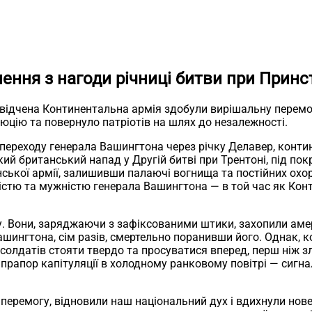
ення з нагоди річниці битви при Принс
свідчена Континентальна армія здобули вирішальну перемо
люцію та повернуло патріотів на шлях до незалежності.
переходу генерала Вашингтона через річку Делавер, контин
ий британський напад у Другій битві при Трентоні, під по
ської армії, залишивши палаючі вогнища та постійних охоро
рістю та мужністю генерала Вашингтона — в той час як Кон
гу. Вони, заряджаючи з зафіксованими штики, захопили ам
шингтона, сім разів, смертельно поранивши його. Однак, ко
солдатів стояти твердо та просуватися вперед, перш ніж з
ий прапор капітуляції в холодному ранковому повітрі — сиг
еремогу, відновили наш національний дух і вдихнули нове 