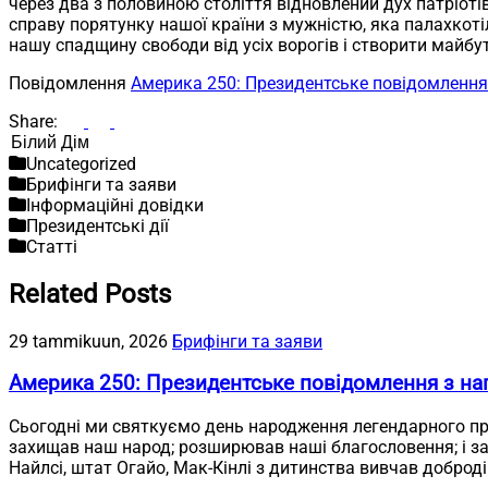
через два з половиною століття відновлений дух патріот
справу порятунку нашої країни з мужністю, яка палахкот
нашу спадщину свободи від усіх ворогів і створити майбутн
Повідомлення
Америка 250: Президентське повідомлення 
Share:
Пошук
Uncategorized
Брифінги та заяви
Інформаційні довідки
Президентські дії
Статті
Related Posts
29 tammikuun, 2026
Брифінги та заяви
Америка 250: Президентське повідомлення з на
Сьогодні ми святкуємо день народження легендарного пр
захищав наш народ; розширював наші благословення; і заб
Найлсі, штат Огайо, Мак-Кінлі з дитинства вивчав доброді