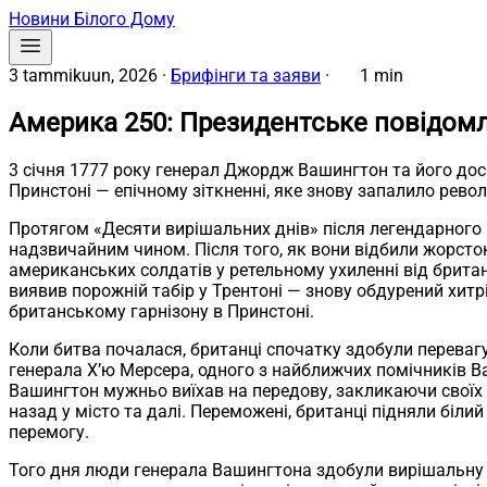
Новини Білого Дому
3 tammikuun, 2026
·
Брифінги та заяви
·
1 min
Америка 250: Президентське повідомл
3 січня 1777 року генерал Джордж Вашингтон та його до
Принстоні — епічному зіткненні, яке знову запалило рево
Протягом «Десяти вирішальних днів» після легендарного 
надзвичайним чином. Після того, як вони відбили жорсток
американських солдатів у ретельному ухиленні від британ
виявив порожній табір у Трентоні — знову обдурений хит
британському гарнізону в Принстоні.
Коли битва почалася, британці спочатку здобули перева
генерала Х’ю Мерсера, одного з найближчих помічників Ва
Вашингтон мужньо виїхав на передову, закликаючи своїх 
назад у місто та далі. Переможені, британці підняли біл
перемогу.
Того дня люди генерала Вашингтона здобули вирішальну п