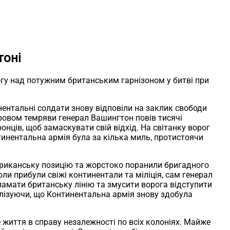
тоні
гу над потужним британським гарнізоном у битві при
ентальні солдати знову відповіли на заклик свободи
кровом темряви генерал Вашингтон повів тисячі
нців, щоб замаскувати свій відхід. На світанку ворог
тинентальна армія була за кілька миль, протистоячи
ериканську позицію та жорстоко поранили бригадного
ли прибули свіжі континентали та міліція, сам генерал
ламати британську лінію та змусити ворога відступити
налізуючи, що Континентальна армія знову здобула
життя в справу незалежності по всіх колоніях. Майже