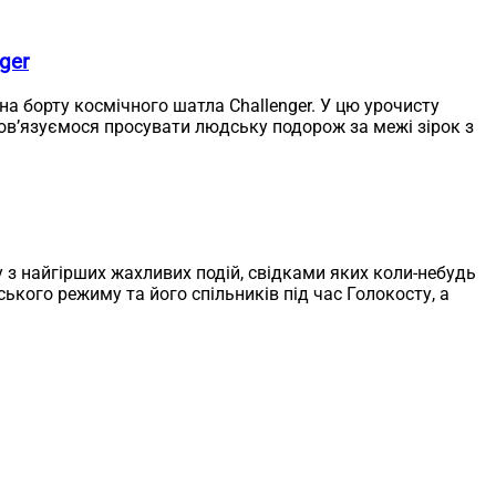
ger
 на борту космічного шатла Challenger. У цю урочисту
бов’язуємося просувати людську подорож за межі зірок з
у з найгірших жахливих подій, свідками яких коли-небудь
ького режиму та його спільників під час Голокосту, а