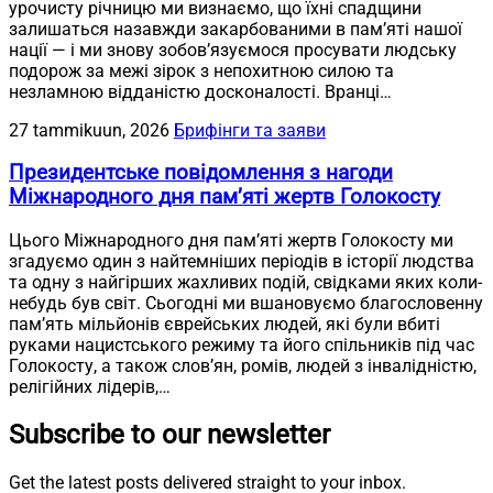
урочисту річницю ми визнаємо, що їхні спадщини
залишаться назавжди закарбованими в пам’яті нашої
нації — і ми знову зобов’язуємося просувати людську
подорож за межі зірок з непохитною силою та
незламною відданістю досконалості. Вранці…
27 tammikuun, 2026
Брифінги та заяви
Президентське повідомлення з нагоди
Міжнародного дня пам’яті жертв Голокосту
Цього Міжнародного дня пам’яті жертв Голокосту ми
згадуємо один з найтемніших періодів в історії людства
та одну з найгірших жахливих подій, свідками яких коли-
небудь був світ. Сьогодні ми вшановуємо благословенну
пам’ять мільйонів єврейських людей, які були вбиті
руками нацистського режиму та його спільників під час
Голокосту, а також слов’ян, ромів, людей з інвалідністю,
релігійних лідерів,…
Subscribe to our newsletter
Get the latest posts delivered straight to your inbox.