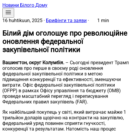
Новини Білого Дому
16 huhtikuun, 2025
·
Брифінги та заяви
·
1 min
Білий дім оголошує про революційне
оновлення федеральної
закупівельної політики
Вашингтон, округ Колумбія.
– Сьогодні президент Трамп
оголосив про перше в своєму роді оновлення
федеральної закупівельної політики з метою
підвищення конкуренції та ефективності, зменшуючи
витрати. Офіс федеральної закупівельної політики
(OFPP) в рамках Офісу управління та бюджету (OMB)
проведе масштабний перегляд і переписування
Федеральних правил закупівель (FAR).
Як найбільший покупець у світі, який витрачає майже 1
трильйон доларів щорічно на контракти на закупівлю,
федеральний уряд повинен сприяти гнучкості,
конкуренції та результатам. Натомість наш процес