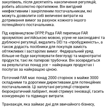
закупівель, після десятиліть накопичення регуляцій,
робить абсолютно протилежне. Він вигідний
неефективним і закріпленим постачальникам, які
можуть дозволити собі величезні витрати на
дотримання вимог за рахунок кожного іншого
потенційного постачальника.
Під керівництвом OFPP, Рада FAR перепише FAR
зрозумілою англійською мовою, усуне не законодавчі та
дублюючі регуляції, видалить DEI та «пробудженість», а
також додасть посібники для покупців замість
обтяжливих і застарілих вимог. Федеральний уряд
більше не буде закуповувати безглузді та марнотратні
продукти, такі як паперові трубочки. Він зосередиться
на результатах понад усе – найкращих продуктах і
послугах за найкращою ціною.
Поточний FAR має понад 2000 сторінок з майже 3000
складними та дорогими директивами для потенційних
постачальників. Ці заплутані регуляції створили
бюрократичний лабіринт, який стримує інновації, гасить
конкуренцію та підвищує витрати.
Транзакція, яка займає дні для звичайного бізнесу,