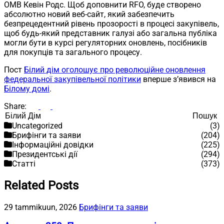
OMB Кевін Родс. Щоб доповнити RFO, буде створено
абсолютно новий веб-сайт, який забезпечить
безпрецедентний рівень прозорості в процесі закупівель,
щоб будь-який представник галузі або загальна публіка
могли бути в курсі регуляторних оновлень, посібників
для покупців та загального процесу.
Пост
Білий дім оголошує про революційне оновлення
федеральної закупівельної політики
вперше з’явився на
Білому домі
.
Share:
Пошук
Пошук
Uncategorized
(3)
Брифінги та заяви
(204)
Інформаційні довідки
(225)
Президентські дії
(294)
Статті
(373)
Related Posts
29 tammikuun, 2026
Брифінги та заяви