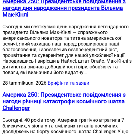
Америка 250: Президентське повідомлення з
нагоди дня народження президента Вільяма
Мак-Кінлі
Сьогодні ми святкуємо день народження легендарного
президента Вільяма Мак-Кінлі — справжнього
американського новатора та титана американської
величі, який захищав наш народ; розширював наші
благословення; і забезпечив безпрецедентний ріст,
процвітання та суверенітет для нашої улюбленої нації.
Народившись і вирісши в Найлсі, штат Огайо, Мак-Кінлі з
дитинства вивчав добродійності віри, обов’язку та
поваги, які визначили його видатну…
28 tammikuun, 2026
Брифінги та заяви
Америка 250: Президентське повідомлення з
нагоди річниці катастрофи космічного шатла
Challenger
Сьогодні, 40 років тому, Америка трагічно втратила 7
блискучих, visionary та сміливих титанів космічних
досліджень на борту космічного шатла Challenger. У цю