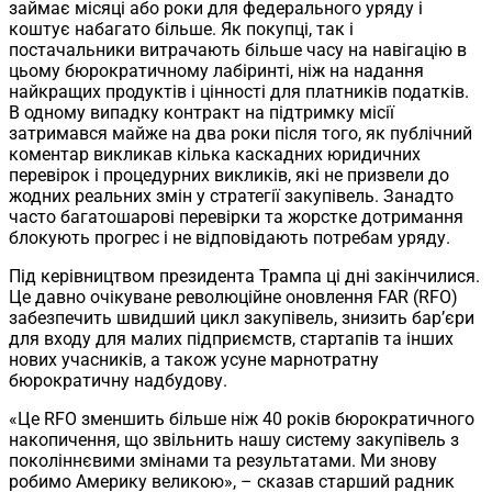
займає місяці або роки для федерального уряду і
коштує набагато більше. Як покупці, так і
постачальники витрачають більше часу на навігацію в
цьому бюрократичному лабіринті, ніж на надання
найкращих продуктів і цінності для платників податків.
В одному випадку контракт на підтримку місії
затримався майже на два роки після того, як публічний
коментар викликав кілька каскадних юридичних
перевірок і процедурних викликів, які не призвели до
жодних реальних змін у стратегії закупівель. Занадто
часто багатошарові перевірки та жорстке дотримання
блокують прогрес і не відповідають потребам уряду.
Під керівництвом президента Трампа ці дні закінчилися.
Це давно очікуване революційне оновлення FAR (RFO)
забезпечить швидший цикл закупівель, знизить бар’єри
для входу для малих підприємств, стартапів та інших
нових учасників, а також усуне марнотратну
бюрократичну надбудову.
«Це RFO зменшить більше ніж 40 років бюрократичного
накопичення, що звільнить нашу систему закупівель з
поколіннєвими змінами та результатами. Ми знову
робимо Америку великою», – сказав старший радник