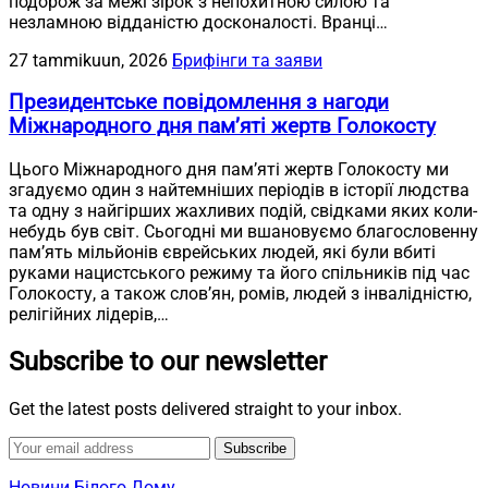
подорож за межі зірок з непохитною силою та
незламною відданістю досконалості. Вранці…
27 tammikuun, 2026
Брифінги та заяви
Президентське повідомлення з нагоди
Міжнародного дня пам’яті жертв Голокосту
Цього Міжнародного дня пам’яті жертв Голокосту ми
згадуємо один з найтемніших періодів в історії людства
та одну з найгірших жахливих подій, свідками яких коли-
небудь був світ. Сьогодні ми вшановуємо благословенну
пам’ять мільйонів єврейських людей, які були вбиті
руками нацистського режиму та його спільників під час
Голокосту, а також слов’ян, ромів, людей з інвалідністю,
релігійних лідерів,…
Subscribe to our newsletter
Get the latest posts delivered straight to your inbox.
Subscribe
Новини Білого Дому