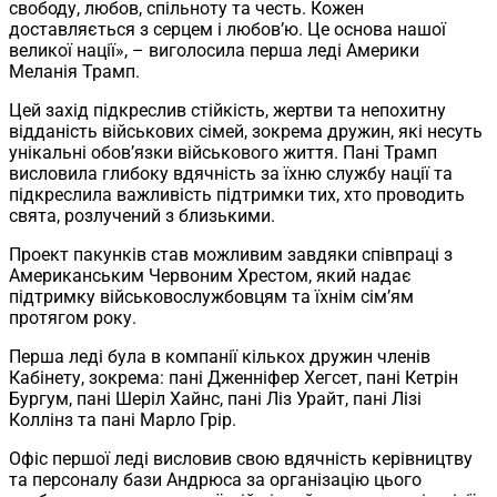
свободу, любов, спільноту та честь. Кожен
доставляється з серцем і любов’ю. Це основа нашої
великої нації», – виголосила перша леді Америки
Меланія Трамп.
Цей захід підкреслив стійкість, жертви та непохитну
відданість військових сімей, зокрема дружин, які несуть
унікальні обов’язки військового життя. Пані Трамп
висловила глибоку вдячність за їхню службу нації та
підкреслила важливість підтримки тих, хто проводить
свята, розлучений з близькими.
Проект пакунків став можливим завдяки співпраці з
Американським Червоним Хрестом, який надає
підтримку військовослужбовцям та їхнім сім’ям
протягом року.
Перша леді була в компанії кількох дружин членів
Кабінету, зокрема: пані Дженніфер Хегсет, пані Кетрін
Бургум, пані Шеріл Хайнс, пані Ліз Урайт, пані Лізі
Коллінз та пані Марло Грір.
Офіс першої леді висловив свою вдячність керівництву
та персоналу бази Андрюса за організацію цього