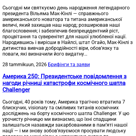
Сьогодні ми святкуємо день народження легендарного
президента Вільяма Мак-Кінлі — справжнього
американського новатора та титана американської
величі, який захищав наш народ; розширював наші
благословення; і забезпечив безпрецедентний ріст,
процвітання та суверенітет для нашої улюбленої нації.
Народившись і вирісши в Найлсі, штат Огайо, Мак-Кінлі з
дитинства вивчав добродійності віри, обов’язку та
поваги, які визначили його видатну…
28 tammikuun, 2026
Брифінги та заяви
Америка 250: Президентське повідомлення з
нагоди річниці катастрофи космічного шатла
Challenger
Сьогодні, 40 років тому, Америка трагічно втратила 7
блискучих, visionary та сміливих титанів космічних
досліджень на борту космічного шатла Challenger. У цю
урочисту річницю ми визнаємо, що їхні спадщини
залишаться назавжди закарбованими в пам’яті нашої
нації — і ми знову зобов’язуємося просувати людську