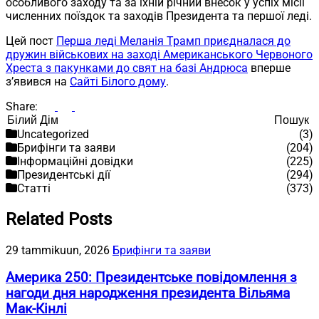
особливого заходу та за їхній річний внесок у успіх місії
численних поїздок та заходів Президента та першої леді.
Цей пост
Перша леді Меланія Трамп приєдналася до
дружин військових на заході Американського Червоного
Хреста з пакунками до свят на базі Андрюса
вперше
з’явився на
Сайті Білого дому
.
Share:
Пошук
Пошук
Uncategorized
(3)
Брифінги та заяви
(204)
Інформаційні довідки
(225)
Президентські дії
(294)
Статті
(373)
Related Posts
29 tammikuun, 2026
Брифінги та заяви
Америка 250: Президентське повідомлення з
нагоди дня народження президента Вільяма
Мак-Кінлі