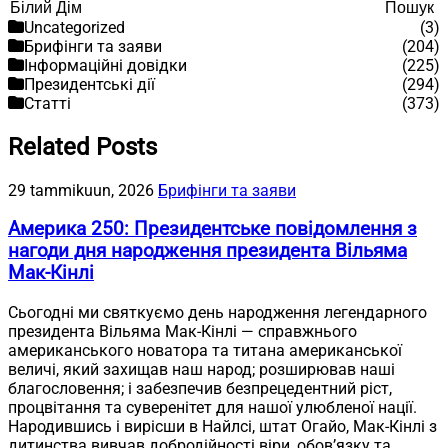
Пошук
Пошук
Uncategorized
(3)
Брифінги та заяви
(204)
Інформаційні довідки
(225)
Президентські дії
(294)
Статті
(373)
Related Posts
29 tammikuun, 2026
Брифінги та заяви
Америка 250: Президентське повідомлення з
нагоди дня народження президента Вільяма
Мак-Кінлі
Сьогодні ми святкуємо день народження легендарного
президента Вільяма Мак-Кінлі — справжнього
американського новатора та титана американської
величі, який захищав наш народ; розширював наші
благословення; і забезпечив безпрецедентний ріст,
процвітання та суверенітет для нашої улюбленої нації.
Народившись і вирісши в Найлсі, штат Огайо, Мак-Кінлі з
дитинства вивчав добродійності віри, обов’язку та