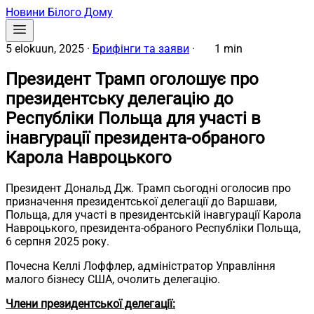
Новини Білого Дому
5 elokuun, 2025
·
Брифінги та заяви
·
1 min
Президент Трамп оголошує про
президентську делегацію до
Республіки Польща для участі в
інавгурації президента-обраного
Карола Навроцького
Президент Дональд Дж. Трамп сьогодні оголосив про
призначення президентської делегації до Варшави,
Польща, для участі в президентській інавгурації Карола
Навроцького, президента-обраного Республіки Польща,
6 серпня 2025 року.
Почесна Келлі Лоффлер, адміністратор Управління
малого бізнесу США, очолить делегацію.
Члени президентської делегації: