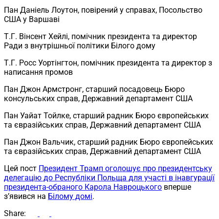
Пан Даніель Лоутон, повірений у справах, Посольство
США у Варшаві
Т.Г. Вінсент Хейлі, помічник президента та директор
Ради з внутрішньої політики Білого дому
Т.Г. Росс Уортінгтон, помічник президента та директор з
написання промов
Пан Джон Армстронг, старший посадовець Бюро
консульських справ, Державний департамент США
Пан Уайат Тойлке, старший радник Бюро європейських
та євразійських справ, Державний департамент США
Пан Джон Вальчик, старший радник Бюро європейських
та євразійських справ, Державний департамент США
Цей пост
Президент Трамп оголошує про президентську
делегацію до Республіки Польща для участі в інавгурації
президента-обраного Карола Навроцького
вперше
з’явився на
Білому домі
.
Share: