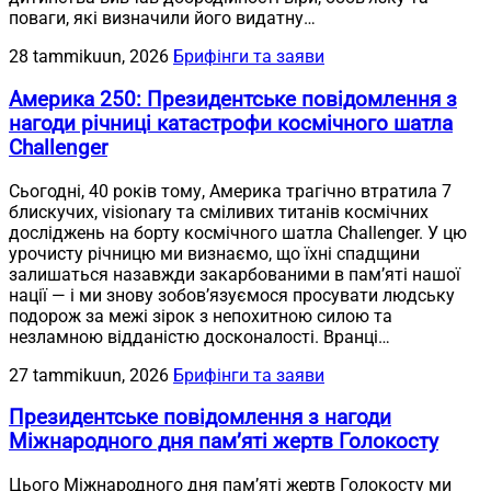
поваги, які визначили його видатну…
28 tammikuun, 2026
Брифінги та заяви
Америка 250: Президентське повідомлення з
нагоди річниці катастрофи космічного шатла
Challenger
Сьогодні, 40 років тому, Америка трагічно втратила 7
блискучих, visionary та сміливих титанів космічних
досліджень на борту космічного шатла Challenger. У цю
урочисту річницю ми визнаємо, що їхні спадщини
залишаться назавжди закарбованими в пам’яті нашої
нації — і ми знову зобов’язуємося просувати людську
подорож за межі зірок з непохитною силою та
незламною відданістю досконалості. Вранці…
27 tammikuun, 2026
Брифінги та заяви
Президентське повідомлення з нагоди
Міжнародного дня пам’яті жертв Голокосту
Цього Міжнародного дня пам’яті жертв Голокосту ми