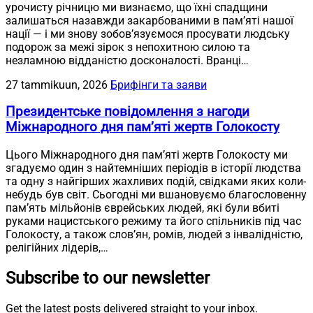
урочисту річницю ми визнаємо, що їхні спадщини
залишаться назавжди закарбованими в пам’яті нашої
нації — і ми знову зобов’язуємося просувати людську
подорож за межі зірок з непохитною силою та
незламною відданістю досконалості. Вранці…
27 tammikuun, 2026
Брифінги та заяви
Президентське повідомлення з нагоди
Міжнародного дня пам’яті жертв Голокосту
Цього Міжнародного дня пам’яті жертв Голокосту ми
згадуємо один з найтемніших періодів в історії людства
та одну з найгірших жахливих подій, свідками яких коли-
небудь був світ. Сьогодні ми вшановуємо благословенну
пам’ять мільйонів єврейських людей, які були вбиті
руками нацистського режиму та його спільників під час
Голокосту, а також слов’ян, ромів, людей з інвалідністю,
релігійних лідерів,…
Subscribe to our newsletter
Get the latest posts delivered straight to your inbox.