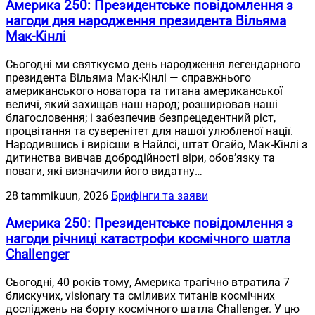
Америка 250: Президентське повідомлення з
нагоди дня народження президента Вільяма
Мак-Кінлі
Сьогодні ми святкуємо день народження легендарного
президента Вільяма Мак-Кінлі — справжнього
американського новатора та титана американської
величі, який захищав наш народ; розширював наші
благословення; і забезпечив безпрецедентний ріст,
процвітання та суверенітет для нашої улюбленої нації.
Народившись і вирісши в Найлсі, штат Огайо, Мак-Кінлі з
дитинства вивчав добродійності віри, обов’язку та
поваги, які визначили його видатну…
28 tammikuun, 2026
Брифінги та заяви
Америка 250: Президентське повідомлення з
нагоди річниці катастрофи космічного шатла
Challenger
Сьогодні, 40 років тому, Америка трагічно втратила 7
блискучих, visionary та сміливих титанів космічних
досліджень на борту космічного шатла Challenger. У цю