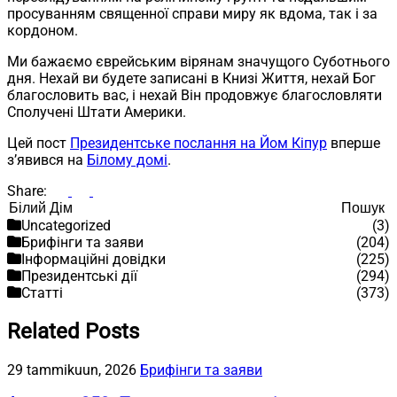
просуванням священної справи миру як вдома, так і за
кордоном.
Ми бажаємо єврейським вірянам значущого Суботнього
дня. Нехай ви будете записані в Книзі Життя, нехай Бог
благословить вас, і нехай Він продовжує благословляти
Сполучені Штати Америки.
Цей пост
Президентське послання на Йом Кіпур
вперше
з’явився на
Білому домі
.
Share:
Пошук
Пошук
Uncategorized
(3)
Брифінги та заяви
(204)
Інформаційні довідки
(225)
Президентські дії
(294)
Статті
(373)
Related Posts
29 tammikuun, 2026
Брифінги та заяви