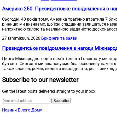
Америка 250: Президентське повідомлення з наг
Сьогодні, 40 років тому, Америка трагічно втратила 7 бли
річницю ми визнаємо, що їхні спадщини залишаться назав
непохитною силою та незламною відданістю досконалост
27 tammikuun, 2026
Брифінги та заяви
Президентське повідомлення з нагоди Міжнарод
Цього Міжнародного дня пам’яті жертв Голокосту ми згаду
був світ. Сьогодні ми вшановуємо благословенну пам’ять 
також слов’ян, ромів, людей з інвалідністю, релігійних лід
Subscribe to our newsletter
Get the latest posts delivered straight to your inbox.
Subscribe
Новини Білого Дому