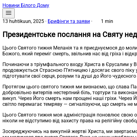
Новини Білого Дому
13 huhtikuun, 2025
·
Брифінги та заяви
·
1 min
Президентське послання на Святу нед
Цього Святого тижня Меланія та я приєднуємося до молит
Божого, який переміг смерть, звільнив нас від гріха і ві
Починаючи з тріумфального входу Христа в Єрусалим у Ве
продовжується Страсною П’ятницею і досягає свого піку у 
підготувати свої серця, розуми та душі до Його чудесного
Протягом цього святого тижня ми визнаємо, що слава Пасха
добровільно витерпів нестерпний біль, тортури та виконан
викуп. Через Його смерть нам прощені наші гріхи. Через 
світло перемагає темряву — сигналізуючи, що смерть не 
Цього Святого тижня моя адміністрація поновлює свою обі
ніколи не відступимо від захисту права на релігійну свобо
Зосереджуючись на викупній жертві Христа, ми звертаємо