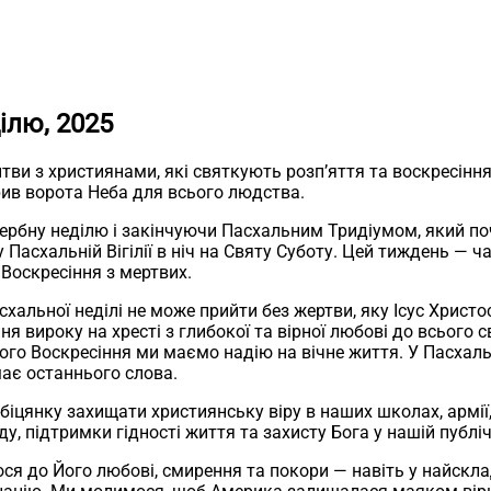
ілю, 2025
ви з християнами, які святкують розп’яття та воскресіння
дкрив ворота Неба для всього людства.
рбну неділю і закінчуючи Пасхальним Тридіумом, який поч
Пасхальній Вігілії в ніч на Святу Суботу. Цей тиждень — ч
 Воскресіння з мертвих.
льної неділі не може прийти без жертви, яку Ісус Христос 
ня вироку на хресті з глибокої та вірної любові до всього
Його Воскресіння ми маємо надію на вічне життя. У Пасхаль
має останнього слова.
цянку захищати християнську віру в наших школах, армії, н
ду, підтримки гідності життя та захисту Бога у нашій публіч
ся до Його любові, смирення та покори — навіть у найскл