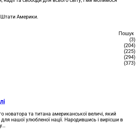
адії та свободи для всього світу, і ми молимося
і Штати Америки.
Пошук
(3)
(204)
(225)
(294)
(373)
лі
 новатора та титана американської величі, який
 для нашої улюбленої нації. Народившись і вирісши в
ну…