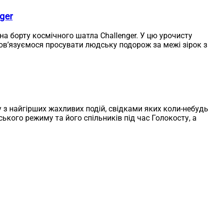
ger
 на борту космічного шатла Challenger. У цю урочисту
бов’язуємося просувати людську подорож за межі зірок з
у з найгірших жахливих подій, свідками яких коли-небудь
ького режиму та його спільників під час Голокосту, а