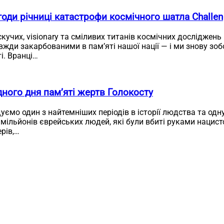
оди річниці катастрофи космічного шатла Challen
скучих, visionary та сміливих титанів космічних досліджень
жди закарбованими в пам’яті нашої нації — і ми знову зо
і. Вранці…
ного дня пам’яті жертв Голокосту
ємо один з найтемніших періодів в історії людства та одн
мільйонів єврейських людей, які були вбиті руками нацистс
ерів,…