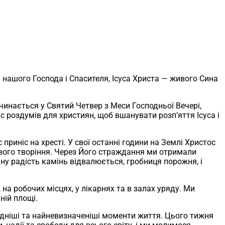
 нашого Господа і Спасителя, Ісуса Христа — живого Сина
инається у Святий Четвер з Меси Господньої Вечері,
ас роздумів для християн, щоб вшанувати розп’яття Ісуса і
приніс на хресті. У свої останні години на Землі Христос
 свого творіння. Через Його страждання ми отримали
ну радість камінь відвалюється, гробниця порожня, і
а робочих місцях, у лікарнях та в залах уряду. Ми
ній площі.
адніші та найневизначеніші моменти життя. Цього тижня