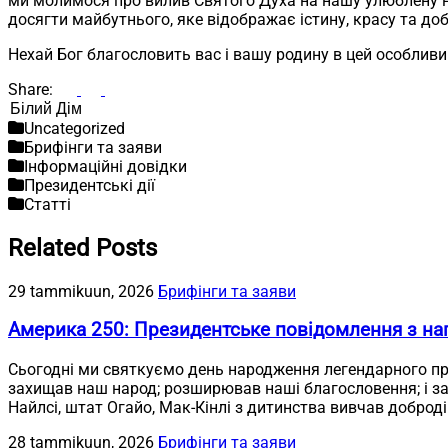
ми молимося про вилив Святого Духа на нашу улюблену на
досягти майбутнього, яке відображає істину, красу та доб
Нехай Бог благословить вас і вашу родину в цей особливи
Share:
Пошук
Uncategorized
Брифінги та заяви
Інформаційні довідки
Президентські дії
Статті
Related Posts
29 tammikuun, 2026
Брифінги та заяви
Америка 250: Президентське повідомлення з на
Сьогодні ми святкуємо день народження легендарного пр
захищав наш народ; розширював наші благословення; і заб
Найлсі, штат Огайо, Мак-Кінлі з дитинства вивчав доброді
28 tammikuun, 2026
Брифінги та заяви