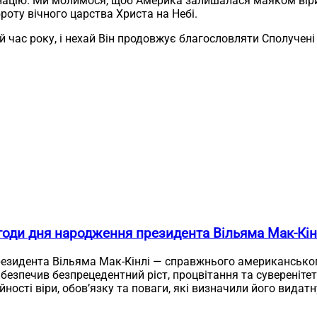
цію. Ми молимося, щоб Америка залишалася маяком віри, н
роту вічного царства Христа на Небі.
й час року, і нехай Він продовжує благословляти Сполучен
годи дня народження президента Вільяма Мак-Кін
езидента Вільяма Мак-Кінлі — справжнього американського
езпечив безпрецедентний ріст, процвітання та суверенітет
йності віри, обов’язку та поваги, які визначили його видат