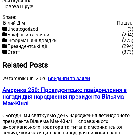
святкування.
Навруз Піруз!
Share:
Пошук
Пошук
Uncategorized
(3)
Брифінги та заяви
(204)
Інформаційні довідки
(225)
Президентські дії
(294)
Статті
(373)
Related Posts
29 tammikuun, 2026
Брифінги та заяви
Америка 250: Президентське повідомлення з
нагоди дня народження президента Вільяма
Мак-Кінлі
Сьогодні ми святкуємо день народження легендарного
президента Вільяма Мак-Кінлі — справжнього
американського новатора та титана американської
величі, який захищав наш народ; розширював наші