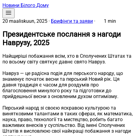
Новини Білого Дому
20 maaliskuun, 2025
·
Брифінги та заяви
·
1 min
Президентське послання з нагоди
Наврузу, 2025
Найщиріші побажання всім, хто в Сполучених Штатах та
по всьому світу святкує давнє свято Навруз.
Навруз — це радісна подія для перського народу, що
знаменує початок весни та перський Новий рік. Ця
давня традиція є часом для роздумів про
благословення минулого року та підготовки до
прийдешньої весни з оновленим духом оптимізму.
Перський народ зі своєю яскравою культурою та
винятковими талантами в таких сферах, як математика,
наука, право, технології та мистецтво, робить багато
важливих внесків у суспільство. Від імені Сполучених
Штатів я висловлюю свої найкращі побажання з нагоди