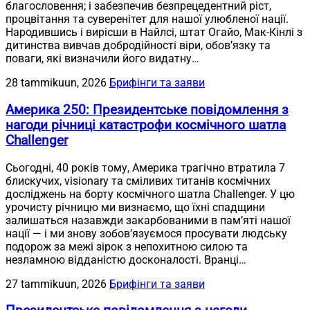
благословення; і забезпечив безпрецедентний ріст,
процвітання та суверенітет для нашої улюбленої нації.
Народившись і вирісши в Найлсі, штат Огайо, Мак-Кінлі з
дитинства вивчав добродійності віри, обов’язку та
поваги, які визначили його видатну…
28 tammikuun, 2026
Брифінги та заяви
Америка 250: Президентське повідомлення з
нагоди річниці катастрофи космічного шатла
Challenger
Сьогодні, 40 років тому, Америка трагічно втратила 7
блискучих, visionary та сміливих титанів космічних
досліджень на борту космічного шатла Challenger. У цю
урочисту річницю ми визнаємо, що їхні спадщини
залишаться назавжди закарбованими в пам’яті нашої
нації — і ми знову зобов’язуємося просувати людську
подорож за межі зірок з непохитною силою та
незламною відданістю досконалості. Вранці…
27 tammikuun, 2026
Брифінги та заяви