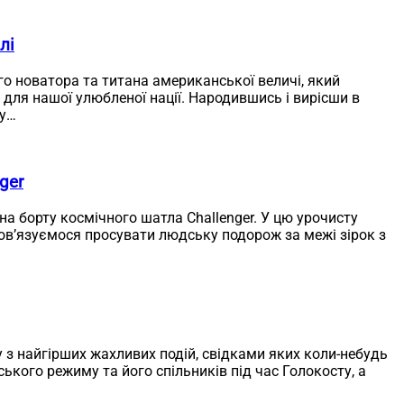
лі
 новатора та титана американської величі, який
 для нашої улюбленої нації. Народившись і вирісши в
ну…
ger
 на борту космічного шатла Challenger. У цю урочисту
бов’язуємося просувати людську подорож за межі зірок з
у з найгірших жахливих подій, свідками яких коли-небудь
ького режиму та його спільників під час Голокосту, а