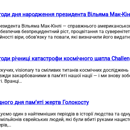
годи дня народження президента Вільяма Мак-Кін
езидента Вільяма Мак-Кінлі — справжнього американського
езпечив безпрецедентний ріст, процвітання та суверенітет
йності віри, обов’язку та поваги, які визначили його видат
оди річниці катастрофи космічного шатла Challen
скучих, visionary та сміливих титанів космічних досліджень
жди закарбованими в пам’яті нашої нації — і ми знову зо
і. Вранці…
ного дня пам’яті жертв Голокосту
ємо один з найтемніших періодів в історії людства та одн
мільйонів єврейських людей, які були вбиті руками нацистс
ерів,…