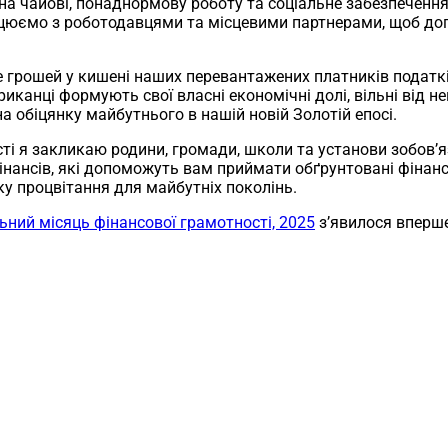
а чайові, понаднормову роботу та соціальне забезпечення
ацюємо з роботодавцями та місцевими партнерами, щоб до
е грошей у кишені наших перевантажених платників податкі
иканці формують свої власні економічні долі, вільні від н
а обіцянку майбутнього в нашій новій Золотій епосі.
ті я закликаю родини, громади, школи та установи зобов’яз
 фінансів, які допоможуть вам приймати обґрунтовані фіна
у процвітання для майбутніх поколінь.
ний місяць фінансової грамотності, 2025
з’явилося вперш