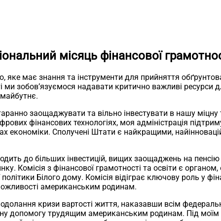
ональний місяць фінансової грамотнос
о, яке має знання та інструменти для прийняття обґрунто
сті ми зобов’язуємося надавати критично важливі ресурси 
 майбутнє.
таранно заощаджувати та вільно інвестувати в нашу міцну
рових фінансових технологіях, моя адміністрація підтриму
орах економіки. Сполучені Штати є найкращими, найінновацій
дить до більших інвестицій, вищих заощаджень на пенсію 
у. Комісія з фінансової грамотності та освіти є органом,
 політики Білого дому. Комісія відіграє ключову роль у ф
 можливості американським родинам.
 подолання кризи вартості життя, наказавши всім федераль
ану допомогу трудящим американським родинам. Під моїм