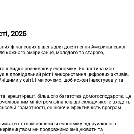
ті, 2025
ваних фінансових рішень для досягнення Американської
для кожного американця, молодого та старого,
 та швидко розвиваючу економіку. Як частина моїх
є відповідальний ріст і використання цифрових активів,
нішими у світі, і ми хочемо, щоб кожен інвестував у та
та, врешті-решт, більшого багатства домогосподарств. Це
 очолюваним міністром фінансів, до складу якого входять
інансовій грамотності, оцінюючи ефективність програм
ним агентствам звільнити економіку від руйнівного
 керівництвом ми продовжимо зміцнювати та