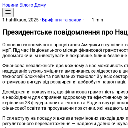
Новини Білого Дому
1 huhtikuun, 2025
·
Брифінги та заяви
·
1 min
Президентське повідомлення про Наці
Основою економічного процвітання Америки є суспільств
мрії. Під час Національного місяця фінансової грамотно
допомагаючи їм інвестувати в яскравіше, більш безпечне
Фінансова незалежність дає кожному з нас можливість с
нещодавніх зусиль зміцнити американське лідерство в циф
технології блокчейн та пов’язаних технологій у всіх сект
отримував вигоду від розширення добробуту нашої нації.
Дослідження показують, що фінансова грамотність призво
є необхідним для сприяння здоровому та ефективному ринк
керівники 23 федеральних агентств та Ради з внутрішньої
фінансової освіти та просуваючи практики, які надають
Після вступу на посаду я вживав термінових заходів для
регуляторного перевантаження — надаючи давно очікув