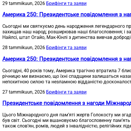
29 tammikuun, 2026
Брифінги та заяви
Америка 250: Президентське повідомлення з на
Сьогодні ми святкуємо день народження легендарного пр
захищав наш народ; розширював наші благословення; і заб
Найлсі, штат Огайо, Мак-Кінлі з дитинства вивчав доброді
28 tammikuun, 2026
Брифінги та заяви
Америка 250: Президентське повідомлення з наг
Сьогодні, 40 років тому, Америка трагічно втратила 7 бли
річницю ми визнаємо, що їхні спадщини залишаться назав
непохитною силою та незламною відданістю досконалост
27 tammikuun, 2026
Брифінги та заяви
Президентське повідомлення з нагоди Міжнарод
Цього Міжнародного дня пам’яті жертв Голокосту ми згаду
був світ. Сьогодні ми вшановуємо благословенну пам’ять 
також слов’ян, ромів, людей з інвалідністю, релігійних лід