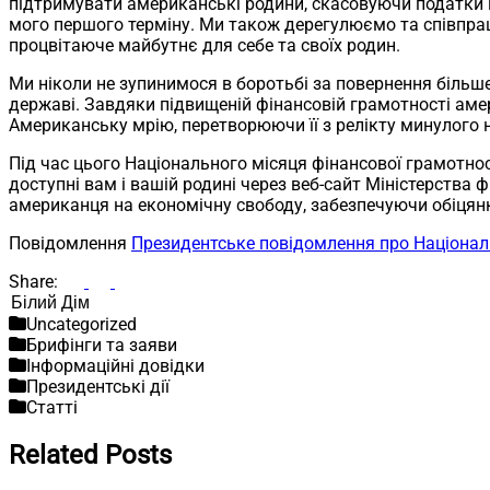
підтримувати американські родини, скасовуючи податки н
мого першого терміну. Ми також дерегулюємо та співпр
процвітаюче майбутнє для себе та своїх родин.
Ми ніколи не зупинимося в боротьбі за повернення більш
державі. Завдяки підвищеній фінансовій грамотності амер
Американську мрію, перетворюючи її з релікту минулого н
Під час цього Національного місяця фінансової грамотнос
доступні вам і вашій родині через веб-сайт Міністерства
американця на економічну свободу, забезпечуючи обіцянк
Повідомлення
Президентське повідомлення про Національ
Share:
Пошук
Uncategorized
Брифінги та заяви
Інформаційні довідки
Президентські дії
Статті
Related Posts