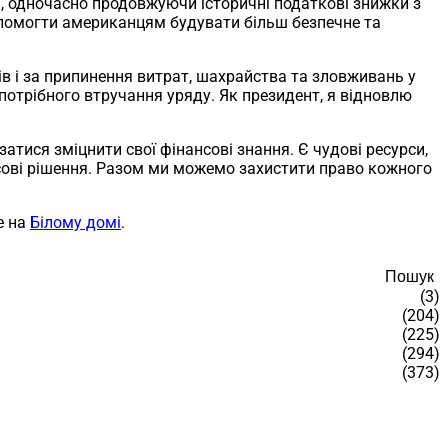
, одночасно продовжуючи історичні податкові знижки з
помогти американцям будувати більш безпечне та
в і за припинення витрат, шахрайства та зловживань у
епотрібного втручання уряду. Як президент, я відновлю
атися зміцнити свої фінансові знання. Є чудові ресурси,
нсові рішення. Разом ми можемо захистити право кожного
е на
Білому домі
.
Пошук
(3)
(204)
(225)
(294)
(373)