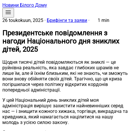
Новини Білого Дому
26 toukokuun, 2025
·
Брифінги та заяви
·
1 min
Президентське повідомлення з
нагоди Національного дня зниклих
дітей, 2025
Щодня тисячі дітей повідомляються як зниклі — це
руйнівна реальність, яка завдає глибоких шрамів не
лише їм, але й їхнім близьким, які не знають, чи зможуть
вони знову обійняти своїх дітей. Трагічно, що ця криза
погіршилася через політику відкритих кордонів
попередньої адміністрації.
У цей Національний день зниклих дітей моя
адміністрація вирішує захистити найневинніших серед
нас — і знищити кожного хижака, торгівця, викрадача та
кривдника, який намагається націлитися на нашу
молодь з усією силою закону.