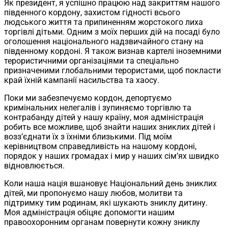
Як президент, я успішно працюю над закриттям нашого
південного кордону, захистом гідності всього
людського життя та припиненням жорстокого лиха
торгівлі дітьми. Одним з моїх перших дій на посаді було
оголошення національного надзвичайного стану на
південному кордоні. Я також визнав картелі іноземними
терористичними організаціями та спеціально
призначеними глобальними терористами, щоб покласти
край їхній кампанії насильства та хаосу.
Поки ми забезпечуємо кордон, депортуємо
кримінальних нелегалів і зупиняємо торгівлю та
контрабанду дітей у нашу країну, моя адміністрація
робить все можливе, щоб знайти наших зниклих дітей і
возз’єднати їх з їхніми близькими. Під моїм
керівництвом справедливість на нашому кордоні,
порядок у наших громадах і мир у наших сім’ях швидко
відновлюється.
Коли наша нація вшановує Національний день зниклих
дітей, ми пропонуємо нашу любов, молитви та
підтримку тим родинам, які шукають зниклу дитину.
Моя адміністрація обіцяє допомогти нашим
правоохоронним органам повернути кожну зниклу