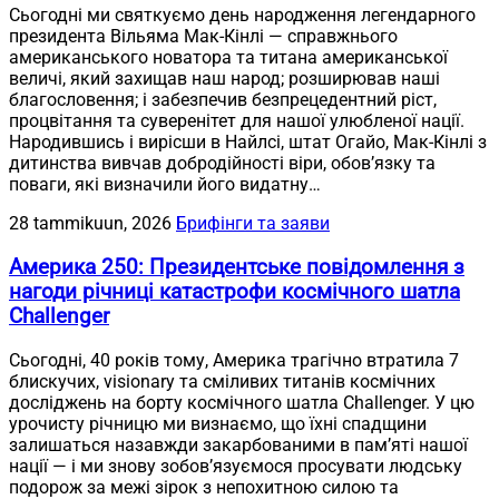
Сьогодні ми святкуємо день народження легендарного
президента Вільяма Мак-Кінлі — справжнього
американського новатора та титана американської
величі, який захищав наш народ; розширював наші
благословення; і забезпечив безпрецедентний ріст,
процвітання та суверенітет для нашої улюбленої нації.
Народившись і вирісши в Найлсі, штат Огайо, Мак-Кінлі з
дитинства вивчав добродійності віри, обов’язку та
поваги, які визначили його видатну…
28 tammikuun, 2026
Брифінги та заяви
Америка 250: Президентське повідомлення з
нагоди річниці катастрофи космічного шатла
Challenger
Сьогодні, 40 років тому, Америка трагічно втратила 7
блискучих, visionary та сміливих титанів космічних
досліджень на борту космічного шатла Challenger. У цю
урочисту річницю ми визнаємо, що їхні спадщини
залишаться назавжди закарбованими в пам’яті нашої
нації — і ми знову зобов’язуємося просувати людську
подорож за межі зірок з непохитною силою та