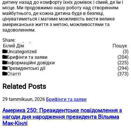
дитину назад до комфорту їхніх домівок і сімей, де їм і
місце. Ми продовжимо нашу роботу над створенням
майбутнього, де кожна дитина буде в безпеці,
цінуватиметься і матиме можливість вести велике
американське життя з метою, можливостями та
задоволенням.
Share:
Пошук
Пошук
Uncategorized
(3)
Брифінги та заяви
(204)
Інформаційні довідки
(225)
Президентські дії
(294)
Статті
(373)
Related Posts
29 tammikuun, 2026
Брифінги та заяви
Америка 250: Президентське повідомлення з
нагоди дня народження президента Вільяма
Мак-Кінлі