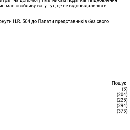
витрат на допомогу платникам податків і відновлення
п має особливу вагу тут; це не відповідальність
рнути H.R. 504 до Палати представників без свого
Пошук
(3)
(204)
(225)
(294)
(373)