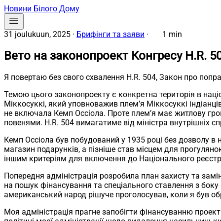
Новини Білого Дому
31 joulukuun, 2025
·
Брифінги та заяви
·
1 min
Вето на законопроект Конгресу H.R. 5
Я повертаю без свого схвалення H.R. 504, Закон про попра
Темою цього законопроекту є конкретна територія в наці
Міккосуккі, який уповноважив плем’я Міккосуккі індіанці
не включала Кемп Оссіола. Проте плем’я має житлову гром
повенями. H.R. 504 вимагатиме від міністра внутрішніх спр
Кемп Оссіола був побудований у 1935 році без дозволу в 
магазин подарунків, а пізніше став місцем для прогулянок
іншим критеріям для включення до Національного реєстру
Попередня адміністрація розробила план захисту та замі
на пошук фінансування та спеціального ставлення з боку 
американський народ рішуче проголосував, коли я був об
Моя адміністрація прагне запобігти фінансуванню проекті