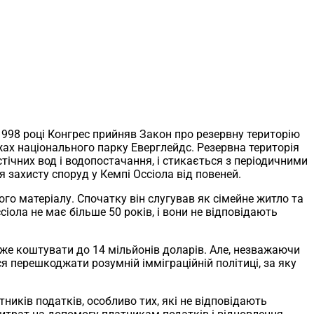
1998 році Конгрес прийняв Закон про резервну територію
жах національного парку Еверглейдс. Резервна територія
ічних вод і водопостачання, і стикається з періодичними
я захисту споруд у Кемпі Оссіола від повеней.
го матеріалу. Спочатку він слугував як сімейне житло та
іола не має більше 50 років, і вони не відповідають
оже коштувати до 14 мільйонів доларів. Але, незважаючи
 перешкоджати розумній імміграційній політиці, за яку
ників податків, особливо тих, які не відповідають