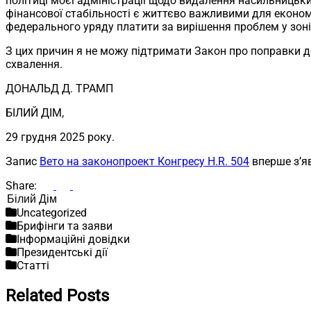
політиці моєї адміністрації щодо видалення насильницьки
фінансової стабільності є життєво важливими для економі
федерального уряду платити за вирішення проблем у зоні
З цих причин я не можу підтримати Закон про поправки до
схвалення.
ДОНАЛЬД Д. ТРАМП
БІЛИЙ ДІМ,
29 грудня 2025 року.
Запис
Вето на законопроект Конгресу H.R. 504
вперше з’я
Share:
Пошук
Uncategorized
Брифінги та заяви
Інформаційні довідки
Президентські дії
Статті
Related Posts