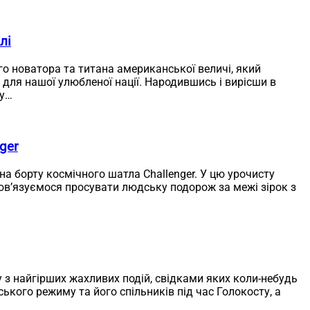
лі
 новатора та титана американської величі, який
 для нашої улюбленої нації. Народившись і вирісши в
ну…
ger
 на борту космічного шатла Challenger. У цю урочисту
бов’язуємося просувати людську подорож за межі зірок з
у з найгірших жахливих подій, свідками яких коли-небудь
ького режиму та його спільників під час Голокосту, а