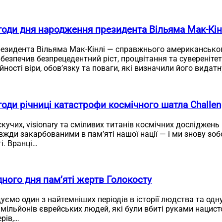
годи дня народження президента Вільяма Мак-Кін
езидента Вільяма Мак-Кінлі — справжнього американського
езпечив безпрецедентний ріст, процвітання та суверенітет
йності віри, обов’язку та поваги, які визначили його видат
оди річниці катастрофи космічного шатла Challen
скучих, visionary та сміливих титанів космічних досліджень
жди закарбованими в пам’яті нашої нації — і ми знову зо
і. Вранці…
ного дня пам’яті жертв Голокосту
ємо один з найтемніших періодів в історії людства та одн
мільйонів єврейських людей, які були вбиті руками нацистс
ерів,…