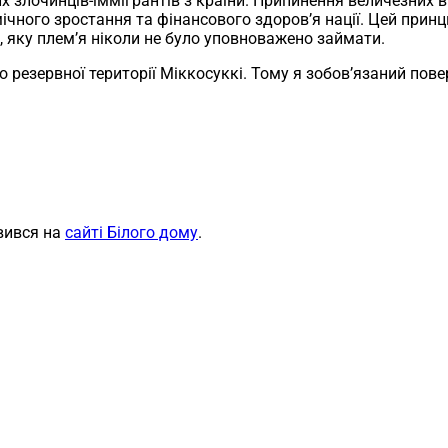
х злочинців-іммігрантів з країни. Припинення величезних 
чного зростання та фінансового здоров’я нації. Цей принци
, яку плем’я ніколи не було уповноважено займати.
 резервної території Міккосуккі. Тому я зобов’язаний пове
вився на
сайті Білого дому
.