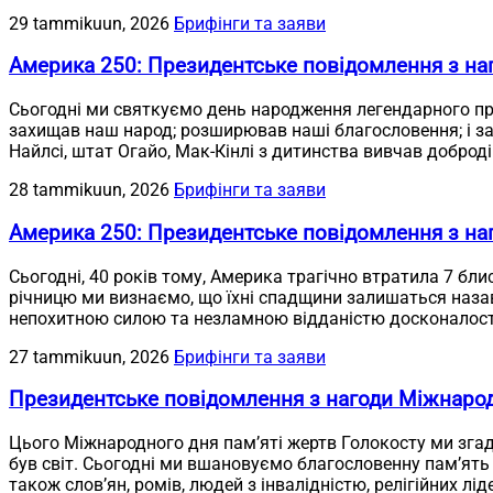
29 tammikuun, 2026
Брифінги та заяви
Америка 250: Президентське повідомлення з на
Сьогодні ми святкуємо день народження легендарного пр
захищав наш народ; розширював наші благословення; і заб
Найлсі, штат Огайо, Мак-Кінлі з дитинства вивчав доброді
28 tammikuun, 2026
Брифінги та заяви
Америка 250: Президентське повідомлення з наг
Сьогодні, 40 років тому, Америка трагічно втратила 7 бли
річницю ми визнаємо, що їхні спадщини залишаться назав
непохитною силою та незламною відданістю досконалост
27 tammikuun, 2026
Брифінги та заяви
Президентське повідомлення з нагоди Міжнарод
Цього Міжнародного дня пам’яті жертв Голокосту ми згаду
був світ. Сьогодні ми вшановуємо благословенну пам’ять 
також слов’ян, ромів, людей з інвалідністю, релігійних лід