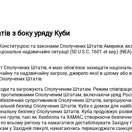
ів з боку уряду Куби
 Конституцією та законами Сполучених Штатів Америки, в
аціональні надзвичайні ситуації (50 U.S.C. 1601
et seq.
) (NEA
нт Сполучених Штатів, я маю обов’язок захищати національн
ичайну та надзвичайну загрозу, джерело якої в цілому або
 Сполучених Штатів.
шкоди та загрожують Сполученим Штатам. Режим співпрац
 протилежними Сполученим Штатам, включаючи уряд Російсь
безпечних супротивників Сполучених Штатів, запрошуючи ї
альній безпеці Сполучених Штатів. Куба є домом для найбі
нальну безпеку Сполучених Штатів. Куба продовжує розвива
ичні групи, такі як Хезболла та ХАМАС, створюючи безпечн
и по всьому регіону та намагатися дестабілізувати Західн
никам у Західній півкулі, намагаючись перешкоджати санкц