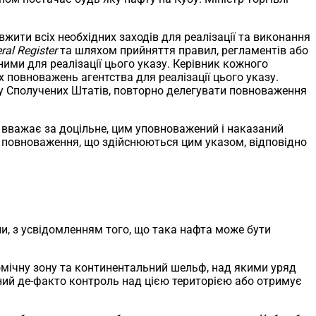
вжити всіх необхідних заходів для реалізації та виконання
ral Register
та шляхом прийняття правил, регламентів або
ими для реалізації цього указу. Керівник кожного
 повноважень агентства для реалізації цього указу.
су Сполучених Штатів, повторно делегувати повноваження
н вважає за доцільне, цим уповноважений і наказаний
та повноваження, що здійснюються цим указом, відповідно
и, з усвідомленням того, що така нафта може бути
номічну зону та континентальний шельф, над якими уряд
вний де-факто контроль над цією територією або отримує