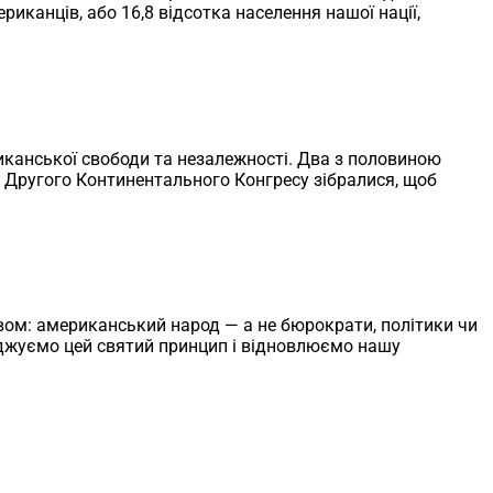
риканців, або 16,8 відсотка населення нашої нації,
ериканської свободи та незалежності. Два з половиною
ати Другого Континентального Конгресу зібралися, щоб
м: американський народ — а не бюрократи, політики чи
рджуємо цей святий принцип і відновлюємо нашу