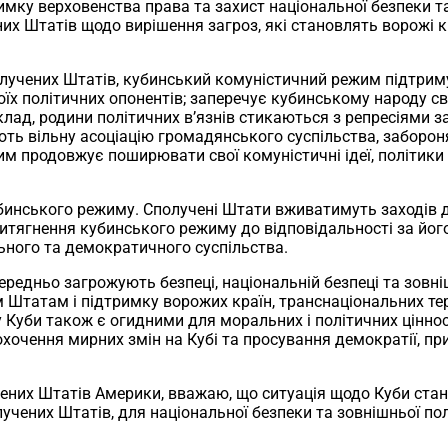
имку верховенства права та захист національної безпеки т
Штатів щодо вирішення загроз, які становлять ворожі кра
олучених Штатів, кубинський комуністичний режим підтримує
їх політичних опонентів; заперечує кубинському народу св
лад, родини політичних в’язнів стикаються з репресіями з
ють вільну асоціацію громадянського суспільства, заборон
 продовжує поширювати свої комуністичні ідеї, політики т
бинського режиму. Сполучені Штати вживатимуть заходів дл
итягнення кубинського режиму до відповідальності за його
ьного та демократичного суспільства.
ередньо загрожують безпеці, національній безпеці та зовні
 Штатам і підтримку ворожих країн, транснаціональних тер
у Куби також є огидними для моральних і політичних ціннос
охочення мирних змін на Кубі та просування демократії, п
их Штатів Америки, вважаю, що ситуація щодо Куби стано
учених Штатів, для національної безпеки та зовнішньої по