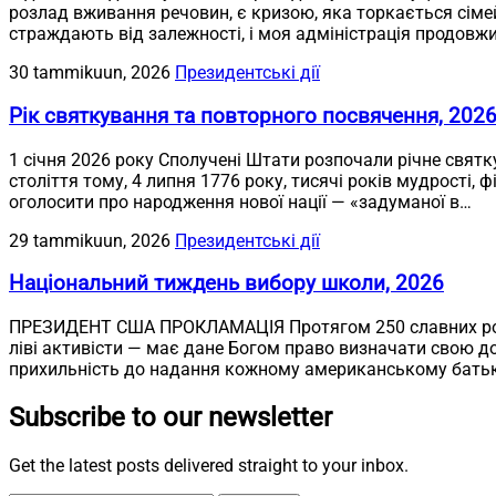
розлад вживання речовин, є кризою, яка торкається сімей у
страждають від залежності, і моя адміністрація продовж
30 tammikuun, 2026
Президентські дії
Рік святкування та повторного посвячення, 202
1 січня 2026 року Сполучені Штати розпочали річне святк
століття тому, 4 липня 1776 року, тисячі років мудрості, 
оголосити про народження нової нації — «задуманої в…
29 tammikuun, 2026
Президентські дії
Національний тиждень вибору школи, 2026
ПРЕЗИДЕНТ США ПРОКЛАМАЦІЯ Протягом 250 славних років
ліві активісти — має дане Богом право визначати свою 
прихильність до надання кожному американському батьк
Subscribe to our newsletter
Get the latest posts delivered straight to your inbox.