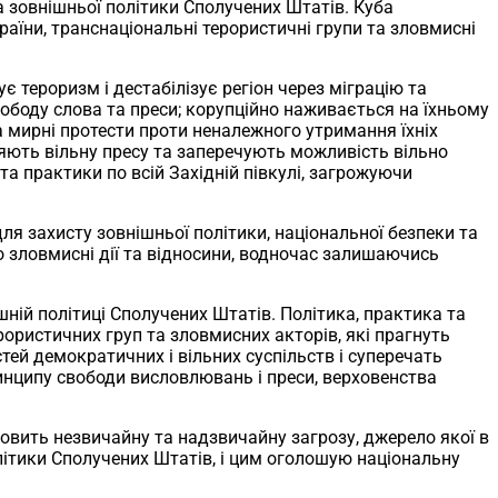
а зовнішньої політики Сполучених Штатів. Куба
їни, транснаціональні терористичні групи та зловмисні
 тероризм і дестабілізує регіон через міграцію та
ободу слова та преси; корупційно наживається на їхньому
а мирні протести проти неналежного утримання їхніх
яють вільну пресу та заперечують можливість вільно
а практики по всій Західній півкулі, загрожуючи
я захисту зовнішньої політики, національної безпеки та
 зловмисні дії та відносини, водночас залишаючись
шній політиці Сполучених Штатів. Політика, практика та
ористичних груп та зловмисних акторів, які прагнуть
тей демократичних і вільних суспільств і суперечать
ринципу свободи висловлювань і преси, верховенства
вить незвичайну та надзвичайну загрозу, джерело якої в
літики Сполучених Штатів, і цим оголошую національну