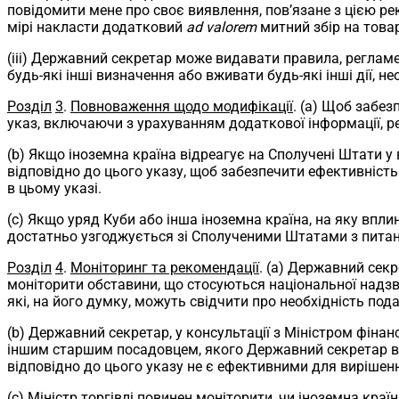
повідомити мене про своє виявлення, пов’язане з цією рек
мірі накласти додатковий
ad valorem
митний збір на товар
(iii) Державний секретар може видавати правила, регламе
будь-які інші визначення або вживати будь-які інші дії, не
Розділ
3
.
Повноваження щодо модифікації
. (a) Щоб забез
указ, включаючи з урахуванням додаткової інформації, р
(b) Якщо іноземна країна відреагує на Сполучені Штати у в
відповідно до цього указу, щоб забезпечити ефективність 
в цьому указі.
(c) Якщо уряд Куби або інша іноземна країна, на яку впли
достатньо узгоджується зі Сполученими Штатами з питань
Розділ
4
.
Моніторинг та рекомендації
. (a) Державний сек
моніторити обставини, що стосуються національної надзви
які, на його думку, можуть свідчити про необхідність под
(b) Державний секретар, у консультації з Міністром фіна
іншим старшим посадовцем, якого Державний секретар вваж
відповідно до цього указу не є ефективними для вирішенн
(c) Міністр торгівлі повинен моніторити, чи іноземна кр