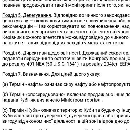
повинен продовжувати такий моніторинг після того, як ін
Розділ
5
.
Делегування
. Відповідно до чинного законодавс
цього указу — включаючи тимчасове призупинення або вн
рекомендацій — і використовувати всі повноваження, нада
виконавчого департаменту та агентства (агентства) уповн
Керівник кожного агентства може, відповідно до чинног
на вжиття таких відповідних заходів у межах агентства.
Розділ
6
.
Директиви щодо звітності
. Державний секретар,
подавати періодичні та остаточні звіти Конгресу про нац
до розділу 401 NEA (50 U.S.C. 1641) та розділу 204(c) IEEPA 
Розділ
7
.
Визначення
. Для цілей цього указу:
(a) Термін «нафта» означає сиру нафту або нафтопродукт
(b) Термін «опосередковано» включає продаж або інше пос
надана Кубі, як визначено Міністром торгівлі.
(c) Термін «Куба» означає територію Куби та будь-яку і
Куби заявляє про суверенітет, суверенні права або юрис
вигоду від економічної діяльності в цій зоні відповідно д