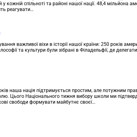
 кожній спільноті та районі нашої нації. 48,4 мільйона аме
ить реагувати…
6
ування важливої віхи в історії нашої країни: 250 років ам
філософії та культури були зібрані в Філадельфії, де делег
 наша нація підтримується простим, але потужним право
долю. Цього Національного тижня вибору школи ми підтве
ові свободи формувати майбутнє своєї…