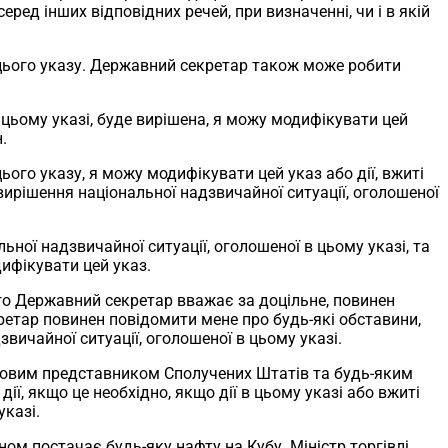
ред інших відповідних речей, при визначенні, чи і в якій
ї цього указу. Державний секретар також може робити
 цьому указі, буде вирішена, я можу модифікувати цей
.
цього указу, я можу модифікувати цей указ або дії, вжиті
 вирішення національної надзвичайної ситуації, оголошеної
ьної надзвичайної ситуації, оголошеної в цьому указі, та
ифікувати цей указ.
ого Державний секретар вважає за доцільне, повинен
ретар повинен повідомити мене про будь-які обставини,
вичайної ситуації, оголошеної в цьому указі.
Торговим представником Сполучених Штатів та будь-яким
, якщо це необхідно, якщо дії в цьому указі або вжиті
указі.
ном постачає будь-яку нафту на Кубу. Міністр торгівлі