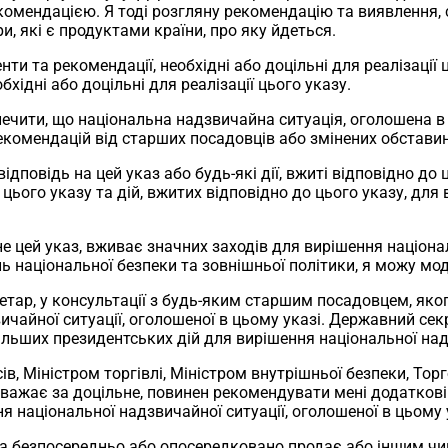
омендацією. Я тоді розгляну рекомендацію та виявлення, се
и, які є продуктами країни, про яку йдеться.
нти та рекомендації, необхідні або доцільні для реалізаці
обхідні або доцільні для реалізації цього указу.
печити, що національна надзвичайна ситуація, оголошена в
екомендацій від старших посадовців або змінених обставин
ідповідь на цей указ або будь-які дії, вжиті відповідно до 
цього указу та дій, вжитих відповідно до цього указу, для
не цей указ, вживає значних заходів для вирішення націонал
 національної безпеки та зовнішньої політики, я можу мод
ретар, у консультації з будь-яким старшим посадовцем, як
чайної ситуації, оголошеної в цьому указі. Державний сек
альших президентських дій для вирішення національної надз
нсів, Міністром торгівлі, Міністром внутрішньої безпеки, 
ає за доцільне, повинен рекомендувати мені додаткові дії
я національної надзвичайної ситуації, оголошеної в цьому 
аїна безпосередньо або опосередковано продає або іншим чи