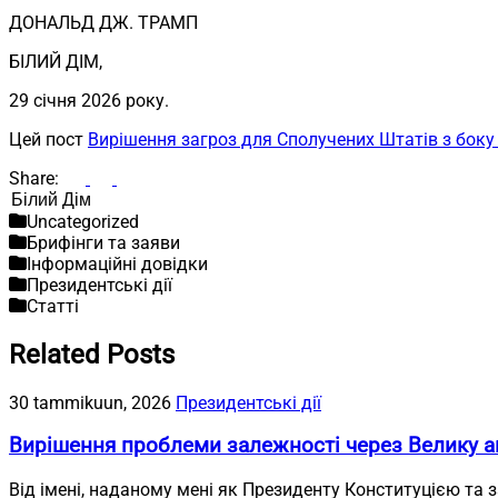
ДОНАЛЬД ДЖ. ТРАМП
БІЛИЙ ДІМ,
29 січня 2026 року.
Цей пост
Вирішення загроз для Сполучених Штатів з боку
Share:
Пошук
Uncategorized
Брифінги та заяви
Інформаційні довідки
Президентські дії
Статті
Related Posts
30 tammikuun, 2026
Президентські дії
Вирішення проблеми залежності через Велику а
Від імені, наданому мені як Президенту Конституцією та 