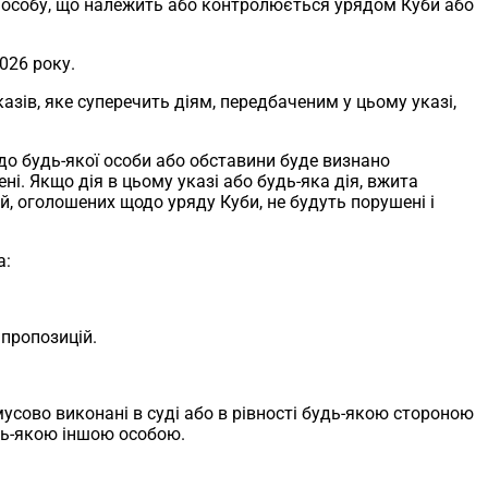
ку особу, що належить або контролюється урядом Куби або
026 року.
азів, яке суперечить діям, передбаченим у цьому указі,
до будь-якої особи або обставини буде визнано
і. Якщо дія в цьому указі або будь-яка дія, вжита
ій, оголошених щодо уряду Куби, не будуть порушені і
а:
 пропозицій.
мусово виконані в суді або в рівності будь-якою стороною
будь-якою іншою особою.