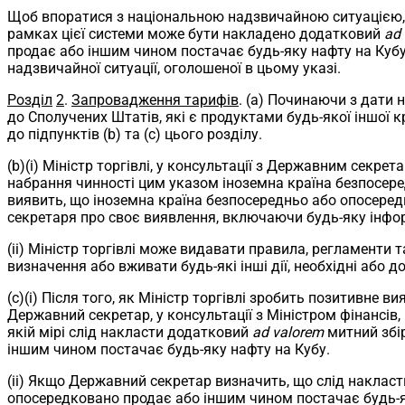
Щоб впоратися з національною надзвичайною ситуацією, о
рамках цієї системи може бути накладено додатковий
ad
продає або іншим чином постачає будь-яку нафту на Кубу
надзвичайної ситуації, оголошеної в цьому указі.
Розділ
2
.
Запровадження тарифів
. (a) Починаючи з дати
до Сполучених Штатів, які є продуктами будь-якої іншої 
до підпунктів (b) та (c) цього розділу.
(b)(i) Міністр торгівлі, у консультації з Державним секр
набрання чинності цим указом іноземна країна безпосеред
виявить, що іноземна країна безпосередньо або опосеред
секретаря про своє виявлення, включаючи будь-яку інфо
(ii) Міністр торгівлі може видавати правила, регламенти т
визначення або вживати будь-які інші дії, необхідні або до
(c)(i) Після того, як Міністр торгівлі зробить позитивне 
Державний секретар, у консультації з Міністром фінансів,
якій мірі слід накласти додатковий
ad valorem
митний збір
іншим чином постачає будь-яку нафту на Кубу.
(ii) Якщо Державний секретар визначить, що слід наклас
опосередковано продає або іншим чином постачає будь-як