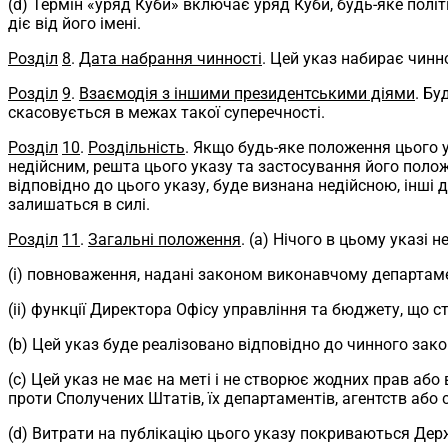
(d) Термін «уряд Куби» включає уряд Куби, будь-яке полі
діє від його імені.
Розділ
8
.
Дата набрання чинності
. Цей указ набирає чинн
Розділ
9
.
Взаємодія з іншими президентськими діями
. Бу
скасовується в межах такої суперечності.
Розділ
10
.
Роздільність
. Якщо будь-яке положення цього 
недійсним, решта цього указу та застосування його положе
відповідно до цього указу, буде визнана недійсною, інші 
залишаться в силі.
Розділ
11
.
Загальні положення
. (a) Нічого в цьому указі 
(i) повноваження, надані законом виконавчому департамен
(ii) функції Директора Офісу управління та бюджету, що
(b) Цей указ буде реалізовано відповідно до чинного зак
(c) Цей указ не має на меті і не створює жодних прав або
проти Сполучених Штатів, їх департаментів, агентств або с
(d) Витрати на публікацію цього указу покриваються Де