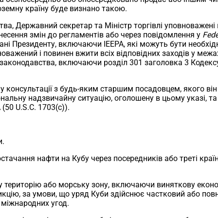
оземну країну буде визнано такою.
тва, Державний секретар та Міністр торгівлі уповноважені 
есення змін до регламентів або через повідомлення у
Fede
ні Президенту, включаючи IEEPA, які можуть бути необхідн
оважений і повинен вжити всіх відповідних заходів у межах
о законодавства, включаючи розділ 301 заголовка 3 Кодек
 у консультації з будь-яким старшим посадовцем, якого ві
іональну надзвичайну ситуацію, оголошену в цьому указі, 
(50 U.S.C. 1703(c)).
и.
тачання нафти на Кубу через посередників або треті країн
ншу територію або морську зону, включаючи виняткову еко
дикцію, за умови, що уряд Куби здійснює частковий або по
о міжнародних угод.