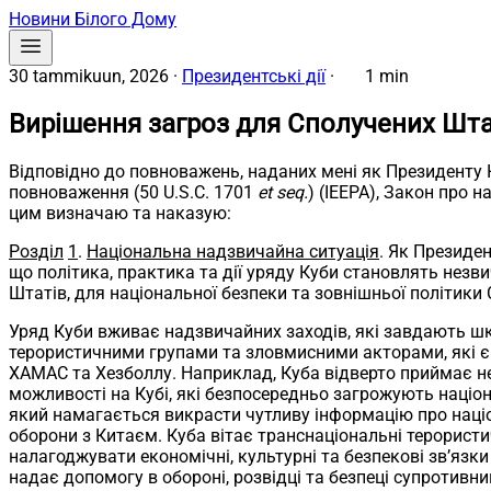
Новини Білого Дому
30 tammikuun, 2026
·
Президентські дії
·
1 min
Вирішення загроз для Сполучених Штат
Відповідно до повноважень, наданих мені як Президенту
повноваження (50 U.S.C. 1701
et seq.
) (IEEPA), Закон про н
цим визначаю та наказую:
Розділ
1
.
Національна надзвичайна ситуація
. Як Президе
що політика, практика та дії уряду Куби становлять незв
Штатів, для національної безпеки та зовнішньої політики
Уряд Куби вживає надзвичайних заходів, які завдають 
терористичними групами та зловмисними акторами, які є
ХАМАС та Хезболлу. Наприклад, Куба відверто приймає не
можливості на Кубі, які безпосередньо загрожують націон
який намагається викрасти чутливу інформацію про націо
оборони з Китаєм. Куба вітає транснаціональні терорист
налагоджувати економічні, культурні та безпекові зв’язк
надає допомогу в обороні, розвідці та безпеці супротив