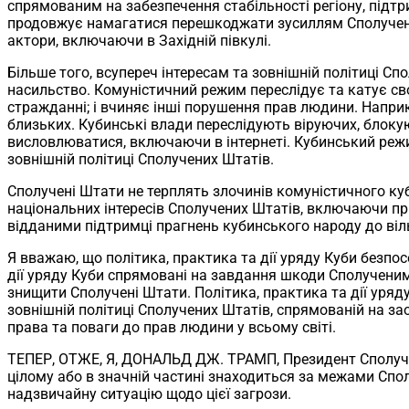
спрямованим на забезпечення стабільності регіону, підтр
продовжує намагатися перешкоджати зусиллям Сполучених 
актори, включаючи в Західній півкулі.
Більше того, всупереч інтересам та зовнішній політиці Сп
насильство. Комуністичний режим переслідує та катує сво
стражданні; і вчиняє інші порушення прав людини. Наприк
близьких. Кубинські влади переслідують віруючих, блоку
висловлюватися, включаючи в інтернеті. Кубинський режим
зовнішній політиці Сполучених Штатів.
Сполучені Штати не терплять злочинів комуністичного ку
національних інтересів Сполучених Штатів, включаючи пр
відданими підтримці прагнень кубинського народу до віл
Я вважаю, що політика, практика та дії уряду Куби безпос
дії уряду Куби спрямовані на завдання шкоди Сполученим
знищити Сполучені Штати. Політика, практика та дії уряд
зовнішній політиці Сполучених Штатів, спрямованій на за
права та поваги до прав людини у всьому світі.
ТЕПЕР, ОТЖЕ, Я, ДОНАЛЬД ДЖ. ТРАМП, Президент Сполучен
цілому або в значній частині знаходиться за межами Спол
надзвичайну ситуацію щодо цієї загрози.