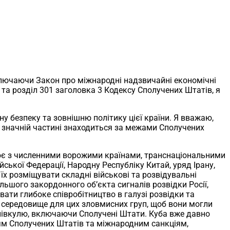
ключаючи Закон про міжнародні надзвичайні економічні
) та розділ 301 заголовка 3 Кодексу Сполучених Штатів, я
у безпеку та зовнішню політику цієї країни. Я вважаю,
 в значній частині знаходиться за межами Сполучених
ює з численними ворожими країнами, транснаціональними
кої Федерації, Народну Республіку Китай, уряд Ірану,
х розміщувати складні військові та розвідувальні
льшого закордонного об’єкта сигналів розвідки Росії,
ти глибоке співробітництво в галузі розвідки та
е середовище для цих зловмисних груп, щоб вони могли
у півкулю, включаючи Сполучені Штати. Куба вже давно
іям Сполучених Штатів та міжнародним санкціям,