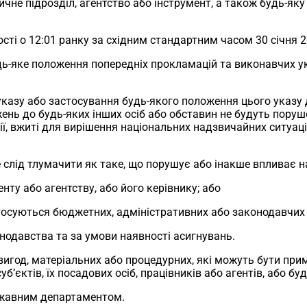
тичне підрозділ, агентство або інструмент, а також будь-я
ості о 12:01 ранку за східним стандартним часом 30 січня 2
дь-яке положення попередніх прокламацій та виконавчих ук
указу або застосування будь-якого положення цього указу 
нь до будь-яких інших осіб або обставин не будуть порушен
дії, вжиті для вирішення національних надзвичайних ситуац
не слід тлумачити як таке, що порушує або інакше впливає н
ту або агентству, або його керівнику; або
 стосуються бюджетних, адміністративних або законодавчих
онодавства та за умови наявності асигнувань.
 вигод, матеріальних або процедурних, які можуть бути при
уб’єктів, їх посадових осіб, працівників або агентів, або 
ржавним департаментом.