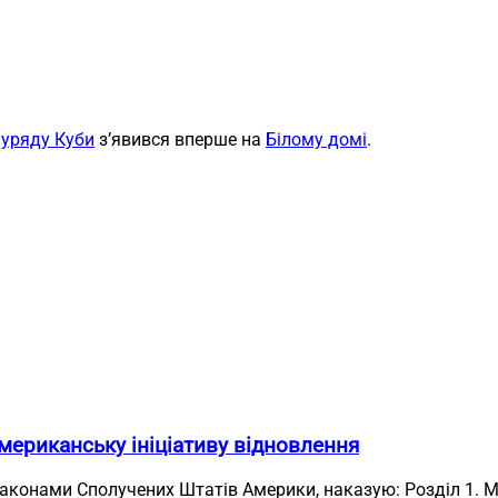
 уряду Куби
з’явився вперше на
Білому домі
.
мериканську ініціативу відновлення
законами Сполучених Штатів Америки, наказую: Розділ 1. М