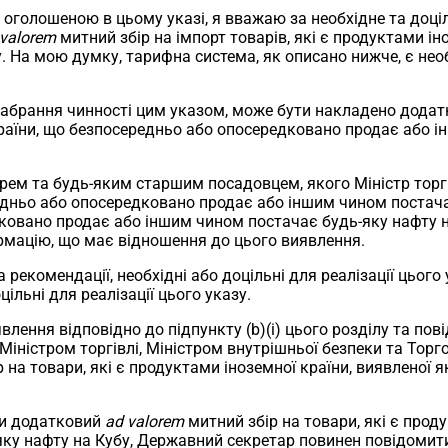
голошеною в цьому указі, я вважаю за необхідне та доціл
 valorem
митний збір на імпорт товарів, які є продуктами і
. На мою думку, тарифна система, як описано нижче, є не
 набрання чинності цим указом, може бути накладено дода
країни, що безпосередньо або опосередковано продає або і
етарем та будь-яким старшим посадовцем, якого Міністр торг
ньо або опосередковано продає або іншим чином постачає б
ковано продає або іншим чином постачає будь-яку нафту н
рмацію, що має відношення до цього виявлення.
а рекомендації, необхідні або доцільні для реалізації цього
цільні для реалізації цього указу.
виявлення відповідно до підпункту (b)(i) цього розділу та 
 Міністром торгівлі, Міністром внутрішньої безпеки та Тор
 на товари, які є продуктами іноземної країни, виявленої
ти додатковий
ad valorem
митний збір на товари, які є прод
у нафту на Кубу, Державний секретар повинен повідомити 