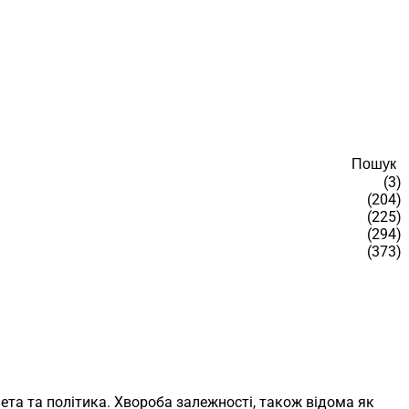
Пошук
(3)
(204)
(225)
(294)
(373)
ета та політика. Хвороба залежності, також відома як